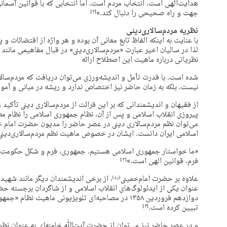
هدایت‌الهی است. انتخاب مردم است، اما انتخابی که با قوانین آسما
جهت و راه صحیحی را دنبال کند.»
‏[۲]‎
نظریه مردم‌سالاری‌دینی
با عنایت به اینکه الفاظ تابع معانی آن بوده و هر واژه از اقتضائات
لذا در سالیان اخیر عبارت «مردم‌سالاری‌دینی» در قبال مفاهیمی مانن
نظریاتی درباره ماهیت این اصطلاح ارائه
شده‌ است. با قدرت تأمل و اندیشه‌ورزی می‌توان دریافت که مردم‌سالا
نیست، بلکه به زمان حاضر نیز اختصاص ندارد و ریشه در مبانی و آموزه‌
از فقیهان و اندیشمندانی که بر این قرائت از مردم‌سالاری دینی تأکید
پیروزی انقلاب ‌اسلامی و پس از آن، نظام جمهوری اسلامی را نظام مطل
می‌توان نظم مردم‌سالاری دینی در عصر حاضر را مدیون حضرت امام خ
‌اسلامی ایران دانست. ایشان در خصوص ماهیت نظم مردم‌سالاری‌دینی،
«ما خواستار جمهوری ‌اسلامی هستیم. جمهوری، فرم و شکل حکومت ر
فرم، قوانین الهی است.»
‏[۳]‎
علاوه بر حضرت امام‌خمینی
، از برخی اندیشمندان دیگر مانند شهید 
(ره)
عنوان یکی از ایدئولوگ‌های انقلاب ‌اسلامی و از شاگردان برجسته ح
دوازدهم فروردین ۱۳۵۸ در مصاحبه‌ای تلویزیونی ماهیت نظ
تبیین کرده است.
‏[۴]‎
و در عصر حاضر نیز می‌توان از حضرت آیت‌ﷲ خامنه‌ای به عنوان نظریه‌پر