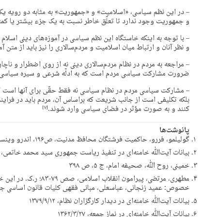
– در این نظم سیاسی، «اسلامیت» و «جمهوریت» به مثابه دو رویه یک
و جمهوریت وجود ندارد تا تعلّق خاطر نسبت به یک جزء بیشتر یا کمت
– با توجه به اینکه خاستگاه این نظم سیاسی در آموزه‌های ‌دینی اسلا
و نظر آنان و ارتباط میان اسلامیت و مردم‌سالاری را نیز باید از متن 
– مراجعه به مردم در نظام مردم‌سالاری ‌دینی نه از روی اضطرار و ناچاری
ضرورت مشارکت سیاسی مردم است که به ادلّه شرعی و سیره سیاسی 
– مشارکت سیاسی مردم در نظام‌ سیاسی نه فقط حقّی برای آنها است که
بلکه تکلیفی است از جانب شریعت که براساس آن، مردم باید در فر
کنند و به صورت مؤثر در فضای سیاسی وارد شوند.
‏[۷]‎
پانوشت‌ها
گولیلمو، فررو، حاکمیت فرشتگان محافظ مدنیت، ص۱۹۶، اندرو وینسنت، نظریه‌‌های دولت، ص۸۰
بیانات آیت‌الله خامنه‌ای در تنفیذ ریاست جمهوری سید محمد خاتمی‌، ۱۳۸۰/۵/۱۱
خمینی، ‌روح الله،‌ صحیفه امام، ج ۵، ص ۳۹۸
مطهری، مرتضی، پیرامون ان
خصوص: عمید زنجانی‌، عباسعلی، مبانی فقهی کلیات قانون اساسی جمهو
بیانات آیت‌الله خامنه‌ای در دیدار کارگزاران نظام‌، ۱۳۷۹/۹/۱۲
بیانات آیت‌الله خامنه‌ای در نماز جمعه، ۱۳۶۲/۳/۲۷