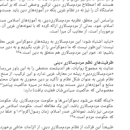
هستند که اصطلاح مردم‌سالاری ‌دینی، ترکیبی وصفی است که بر اساس
خاستگاه آن را نیز نه در نظام غربی بلکه در آموزه‌های دین باید جست‌
براساس این منطق، نظریه مردم‌سالاری‌دینی، به آموزه‌های ‌اسلامی مست
اسلام، خود، مدلی از مردم‌سالاری ارائه کرده که با نمونه‌های غربی آن
برخوردار است، از معایب آن مبرا است.
«نباید اشتباه شود؛ این مردم‌سالاری‌ به ریشه‌های دموکراسی غربی مطلقاً 
نیست؛ این‌طور نیست که ما دموکراسی را از غرب بگیریم و به دین سن
باشیم؛ نه. خودِ این مردم‌سالاری‌ هم متعلق به دین است.»
‏[۵]‎
ظرفیت‌های نظم مردم‌سالاری ‌دینی
عنایت به مجموع روایات، هر اندیشمند منصفی را به این باور می‌رسا
«مردم‌سالاری‌دینی» ریشه در معارف غربی ندارد و این ترکیب، از سنخ است
نظام غربی به عنوان شکل نظام و تأکید بر دین محوری به عنوان محتوا
منابع و آموزه‌‌های دینی مستند بوده و ریشه در سیره حاکمیت پیامبر
(ص
معصومانی که حاکمیت سیاسی‌شان فعلیت یافت) دارد:
«اینکه گفته می‌شود دموکراسی‌ها و حکومت مردم‌سالاری، یک حکومت
حکومت مردم‌سالاری باشد، این یک مغالطه است. حکومت اسلامی می‌
مردمی نیز باشد. نمونه‌اش صدر اسلام، زمان رسول‌اکرم
و خلفا در
(ص)
که حکومت مردم است.»
‏[۶]‎
طبیعتاً این قرائت از نظام مردم‌سالاری ‌دینی، از الزامات خاصّی برخوردا