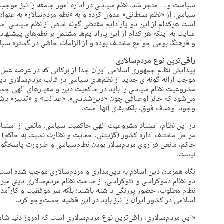
سیاست و… منجر شد، نظم سیاسی در اداره امور جامعه را نیز موجب ‌
سیاسی، از «نظم سلطانی» عدول کرده و به «نظم‌ مردم‌سالار» به عنوان
است هرکدام از این دو پارادایم مقتضی گونه خاص از نظم سیاسی است 
عنایت به اینکه هر کدام از این پارادایم‌ها مشتمل بر نظم‌های پیشنها
و فرهنگ بومی جوامع مختلف بوده و از الزامات خاصّی در گستره سی
راقی‌ترین نوع مردم‌سالاری
پیدایش نظام جمهوری ‌اسلامی ایران جدا از برکاتی که در عرصه عمل
موجب ارائه گونه‌ای جدید از نظم‌های سیاسی در قالب مردم‌سالاری د
مشروعیت نظام سیاسی را باید در حاکمیت دین و معیارهای الهی جست
می‌شود که حائز اوصافی چون «دین‌‌شناسی»، «عدالت» و «تدبیر» باش
وجود اوصاف فوق، بلکه بقای آنها است.
در این نظام، استناد مشروعیت الهی حاکمیت سیاسی، مانعی از استناد ا
مراحل مختلف اداره کشور (گزینش، حمایت و نظارت نسبت به حاکم) نق
حاکم، مانعی فراروی مردم‌سالار‌ بودن نظام‌سیاسی و ضرورت پاسخگویی
نیست.
نگاه همزمان دین اسلام به دین‌مداری و مردم‌‌سالاری موجب شده است 
دو نظام دموکراسی و تئوکراسی، از ساحتِ نظام مردم‌سالاری دینی مبرا ب
نظام مطلوب، حضور پررنگی داشته باشند؛ بلکه سر موفقیت و کارآمدی
‌اسلامی در کشور ایران را نیز باید در این قضیه جست‌وجو کرد.
«این مردم‌سالاری‌، راقی‌ترین نوع مردم‌سالاری‌ است که امروز دنیا شا