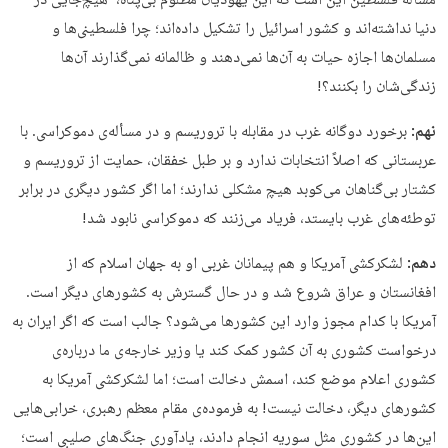
مسأله فلسطین این است که این یهودیان مظلوم بی‌پناه، هیچ‌جایی در
دنیا نداشته‌اند و کشور اسرائیل را تشکیل داده‌اند؛ چرا فلسطینی‌ها و
مسلمان‌ها اجازه حیات به آن‌ها نمی‌دهند و ظالمانه نمی‌گذارند آن‌ها
زندگی‌شان را بکنند؟!
نهم:
برخورد دوگانه غرب در مقابله با تروریسم و در مسأله‌ی دموکراسی. با
عربستانی که اصلاً انتخابات ندارد و بر طبل خفقان، حمایت از تروریسم و
کشتار بی‌گناهان می‌کوبد هیچ مشکلی ندارند؛ اما اگر کشور دیگری در برابر
توطئه‌های غرب بایستد، فریاد می‌زنند که دموکراسی نابود شد!
دهم:
لشکرکشی آمریکا و هم پیمانان غربی او به جهان اسلام که از
افغانستان و عراق شروع شد و در حال گسترش به کشورهای دیگر است.
آمریکا با کدام مجوز وارد این کشورها می‌شود؟ جالب است که اگر ایران به
درخواست کشوری به آن‌ کشور کمک کند یا وزیر خارجه‌ی ما درباره‌ی
کشوری اعلام موضع کند، ‌اسمش دخالت است؛ اما لشکرکشی آمریکا به
کشورهای دیگر، دخالت نیست! به فرموده‌ی مقام معظم رهبری، خرابی‌هایی
این‌ها در کشوری مثل سوریه انجام دادند، یادآوری جنگ‌های صلیبی است؛