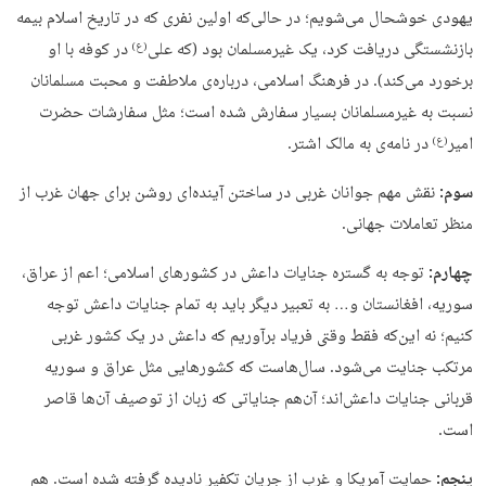
یهودی خوشحال می‌شویم؛ در حالی‌که اولین نفری که در تاریخ اسلام بیمه
بازنشستگی دریافت کرد، یک غیرمسلمان بود (که علی
در کوفه با او
(ع)
برخورد می‌کند). در فرهنگ اسلامی، درباره‌ی ملاطفت و محبت مسلمانان
نسبت به غیرمسلمانان بسیار سفارش شده است؛ مثل سفارشات حضرت
امیر
در نامه‌ی به مالک اشتر.
(ع)
سوم:
نقش مهم جوانان غربی در ساختن آینده‌ای روشن برای جهان غرب از
منظر تعاملات جهانی.
چهارم:
توجه به گستره جنایات داعش در کشورهای اسلامی؛ اعم از عراق،
سوریه، افغانستان و… به تعبیر دیگر باید به تمام جنایات داعش توجه
کنیم؛ نه این‌که فقط وقتی فریاد برآوریم که داعش در یک کشور غربی
مرتکب جنایت می‌شود. سال‌هاست که کشورهایی مثل عراق و سوریه
قربانی جنایات داعش‌اند؛ آن‌هم جنایاتی که زبان از توصیف آن‌ها قاصر
است.
پنجم:
حمایت آمریکا و غرب از جریان تکفیر نادیده گرفته شده است. هم