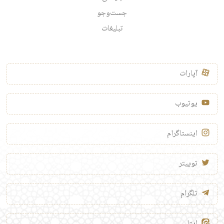
جست‌وجو
تبلیغات
آپارات
یوتیوب
اینستاگرام
توییتر
تلگرام