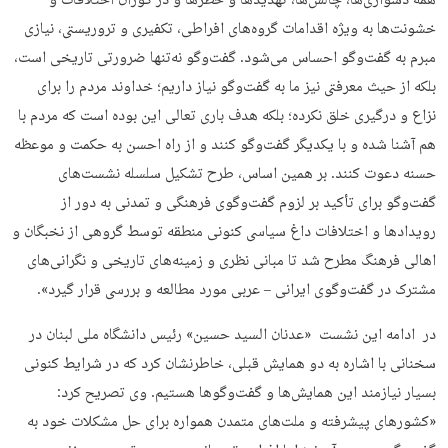
همه دشواری‌ها، چالش‌ها، تهدیدها و خطرها و در کوران اختلافات و
خشونت‌ها به ویژه اقدامات گروه‌های افراطی، تکفیری و تروریستی، نیازی
مبرم به گفت‌وگو احساس می‌شود. گفت‌وگو نه‌تنها ضرورتی تاریخی است،
بلکه از حیث معرفتی نیز ما به گفت‌وگو نیاز داریم؛ خداوند مردم را برای
نزاع و درگیری خلق نکرده؛ بلکه هدف باری تعالی این بوده است که مردم با
هم آشنا شده و با یکدیگر گفت‌وگو کنند و از راه احسن به حکمت و موعظه
حسنه دعوت کنند. بر همین اساس، طرح تشکیل سلسله نشست‌های
گفت‌وگو برای تأکید بر لزوم گفت‌وگوی فرهنگی و تمدنی به دور از
رویدادها و اختلافات داغ سیاسی کنونی منطقه توسط گروهی از نخبگان و
اهالی فرهنگ مطرح شد تا مبانی نظری و زمینه‌های تاریخی و نگرانی‌های
مشترک در گفت‌وگوی ایرانی – عربی مورد مطالعه و بررسی قرار گیرد».
در ادامه اين نشست «عدنان السید حسین» رئیس دانشگاه ملی لبنان در
سخنانی با اشاره به دو همایش قبلی، خاطرنشان کرد که در شرایط کنونی
بسیار نیازمند این همایش‌ها و گفت‌وگوها هستیم. وی تصریح کرد:
«کشورهای پیشرفته و ملت‌های متمدن همواره برای حل مشکلات خود به