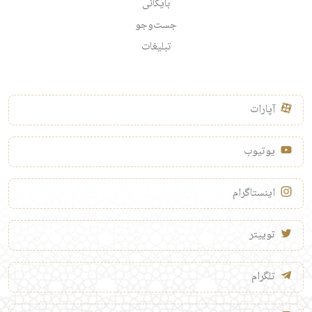
بایگانی
جست‌وجو
تبلیغات
آپارات
یوتیوب
اینستاگرام
توییتر
تلگرام