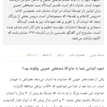
نموده است. شایان ذکر است تفسیر آیت‌ﷲ سید مصطفی خمینی
برای اولین بار توسط ایشان در ایران منتشر شد. همچنین کتاب
«دروس الاعلام و نقدها» که مجموعه‌ای است دروس بعضی از بزرگان
نجف که ایشان آن را تقریر و نقد نموده‌اند نیز به همت آیت‌ﷲ
سجادی و توسط انتشارات مؤسسه تنظیم و نشر آثار امام منتشر شده
است. مشروح این گفتگو نخستین بار در آبان‌ماه ۱۳۹۲ منتشر شده که
اکنون بازنشر می‌شود
نسخهٔ چاپی
همخوان کنید
بارکد
۴ دقیقه
۲ دیدگاه
نحوه آشنایی شما با حاج‌آقا مصطفی خمینی چگونه بود؟
یکی از نعمت‌های خوبی که خداوند به انسان می‌دهد همراهی با خوبان
است. در دعا هم از خدا می‌خواهیم که «ﷲم ارزقنی مرافقة الابرار».
خداوند این نعمت بزرگ را به ما داد که نزدیک به بیش از ۴۰ سال با ایشان
در ارتباط باشیم؛ یعنی حدود ۴۰ و اندی سال پیش که از ایران فرار کردیم و