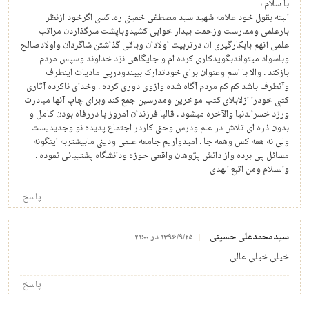
با سلام ،
البته بقول خود علامه شهید سید مصطفی خمینی ره. کسی اگرخود ازنظر
بارعلمی وممارست وزحمت بیدار خوابی کشیدوباپشت سرگذاردن مراتب
علمی آنهم بابکارگیری آن درتربیت اولادان وباقی گذاشتن شاگردان واولادصالح
وباسواد میتواندبگویدکاری کرده ام و جایگاهی نزد خداوند وسپس مردم
بازکند . والا با اسم وعنوان برای خودتدارک ببیندودرپی مادیات اینطرف
وآنطرف باشد کم کم مردم آگاه شده وازوی دوری کرده . وخدای ناکرده آثاری
کتبی خودرا ازلابلای کتب موخرین ومدرسین جمع کند وبرای چاپ آنها مبادرت
ورزد خسرالدنیا والآخره میشود . قالبا فرزندان امروز با دررفاه بودن کامل و
بدون ذره ای تلاش در علم ودرس وحتی کاردر اجتماع پدیده نو وجدیدیست
ولی نه همه کس وهمه جا . امیدواریم جامعه علمی ودینی مابیشتربه اینگونه
مسائل پی برده واز دانش پژوهان واقعی حوزه ودانشگاه پشتیبانی نموده .
والسلام ومن اتبع الهدی
پاسخ
سیدمحمدعلی حسینی
۱۳۹۶/۹/۲۵ در ۲۱:۰۰
خیلی خیلی عالی
پاسخ