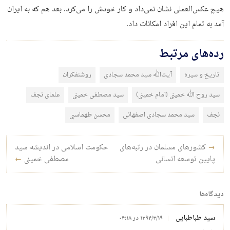
هیچ عکس‌العملی نشان نمی‌داد و کار خودش را می‌کرد. بعد هم که به ایران
آمد به تمام این افراد امکانات داد.
رده‌های مرتبط
تاریخ و سیره
آیت‌الله سید محمد سجادی
روشنفکران
سید روح الله خمینی (امام خمینی)
سید مصطفی خمینی
علمای نجف
نجف
سید محمد سجادی اصفهانی
محسن طهماسبی
راه‌بری نوشته
→
کشورهای مسلمان در رتبه‌های
حکومت اسلامی در اندیشه سید
پایین توسعه انسانی
مصطفی خمینی
←
دیدگاه‌ها
سید طباطبایی
۱۳۹۴/۳/۱۹ در ۰۴:۱۸