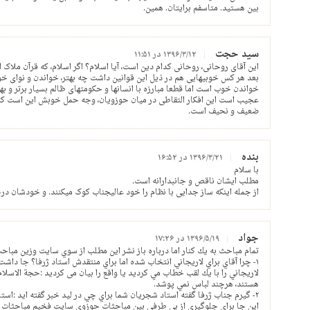
بین هستید. متاسفم برایتان. همین.
سید حجت
۱۳۹۶/۳/۱۲ در ۱۱:۵۱
این آقای روحانی، روحانی کدام دین است، آیا اسلام؟ اگر اسلام، که قرآن ملاک ا
بعد هر کس خوبیهایی هم در ذیل این قوانین داشت چه بهتر، خواندن و نوای خو
خواندن خوب است اما قطعا مبارزه با انسانها و حکومتهای ظالم بسیار برتر و بهت
عجیب است این افکار التقاطی در میان حوزویان، وجه حمل خوبش این است که 
ضعیف و نحیف است.
بنده
۱۳۹۶/۳/۲۱ در ۱۶:۵۲
با سلام
مطلب ایشان ناقص و جانبدارانه است.
از جمله اینکه ساز جدایی با نظام را خود عالیجناب کوک میکنند. و خودشان 
جواد
۱۳۹۶/۵/۱۹ در ۱۷:۲۶
تمام مباحث به يك كنار اما درباره باز نشر اين مطلب از سوي سايت وزين مبا
۱- چرا آقاي براي لاريجاني انتخاب شده اما براي منتقدش استاد ژرفا؟ جا داشت
لاريجاني را با يك لقب خطاب مي كرديد يا واقع را بيان مى كرديد :حجة الاسلا
هستند، هرچند لباس نمي پوشد.
۲- گيرم جناب ژرفا گفته استاد شجريان شما براي چي در ليد خبر گفته ايد :استاد!
اين جا براي جلوگيري از بي طرفي بين مباحثات حوزوي سايت فخيم مباحثات باي