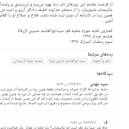
از فرصت مغتنم اين روزهای ناب دعا بهره می‌برم و تن‌درستی و پاين
عاليجناب شجريان، را از محضر خداوند لطيف دادگر، آرزو و اميد می‌
همين ربنا در کارنامه آن عزيز ثبت شده باشد، فلاح و صلاح او را کفا
آمين…
کمترين طلبه حوزه علميه قم: سيدابوالقاسم حسينی (ژرفا)
هشتم خرداد ۱۳۹۶
سوم رمضان المبارک ۱۴۳۸
رده‌های مرتبط
علم و اجتهاد
سید ابوالقاسم حسینی ژرفا
محمد جواد لاریجانی
دیدگاه‌ها
سید مهدی
۱۳۹۶/۳/۱۰ در ۰۵:۴۱
«شک ندارم که اگر از خيرات و صالحات، فقط همين ربنا در کارنامه آن عزيز ثبت 
در حق وی اجابت می‌کند» ایشان بفرمایند بر چه مبنایی از دین، به چنین یقینی رس
کرامت (تقوی) را در جناب شجریان رصد کرده اند که این چنین غلیظ از ایشان ب
(در کنار بیان برخی اشارات صحیح و دقیق) از دایره انصاف خارج شده اند و بغ
ف
۱۳۹۶/۳/۱۱ در ۱۱:۵۲
حالا متن شما یک نظر است اما عالیجناب؟ یک طلبه در مقابل یک خواننده باید ع