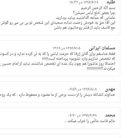
طلبه
۱۳۹۶/۶/۱۹ در ۱۸:۴۳
بسم الله الرحمن الرحیم
چرا بعضی خلع لباس نمیشن؟
علمایی که عمامه گذاشتید بیاید بردارید
این آقا حتی به خودش زحمت نداده صحبتای این شخص تو بی بی سی رو گوش بد
،مع الاسف باید از قشر روحانیون هم باشن
مسلمان ایرانی
۱۳۹۶/۷/۰۵ در ۱۳:۱۹
فقط متاسفم برای آقای ژرفا که حرمت لباسی را که به تن کرده ندارد و در کسو
که تخصص نداریم وارد نشویم» پرداخته است!!!!!
احتمالا روز عاشورا هم چون یک عده ای تخصص نداشتند نباید از امام حسین ع د
میکردند؟!!!!!!!!!!!!
مهدی
۱۳۹۶/۸/۰۸ در ۰۶:۵۹
خداوند انشالله دینش را از دست برخی از ما مصون و محفوظ دارد . که یک ر
محمد
۱۳۹۸/۲/۲۸ در ۰۹:۲۰
عالِم فاسد عالَمی را خراب میکند…