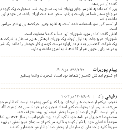
کننده‌ای نمی‌دهد.
وی ادامه داد: به نظر من وقتی پهلوان شدید، مسئولیت شما مسئولیت یک گروه ن
در واقع سخن شما می‌بایست بازتاب سخن همه ملت ایران باشد. من خودم این مشکل
داشته باشم
از اسمم کلی سوءاستفاده شده است. به نظرم چنین حرکت‌هایی بیشتر سیاسی 
است.
لطفی گفت: اما در مورد شجریان این مسأله کاملاً متفاوت است.
شجریان هیچ وقت به‌دنبال ایجاد یک جریان فرهنگی هنری مستقل با شرکت ه
یک شرکت اقتصادی به نام «دل‌آواز» درست کرده و کار خودش را مانند یک شرکت
و درآمد زایی خوبی هم از گذشته تا به امروز داشته و دارد.
پیام پوربرات
۱۳۹۹/۲/۱۲ در ۰۴:۰۹
ام کلثوم ایمانش کاملتراز شماها بود استاد شجریان واقعا بینظیر
رفيعي راد
۱۴۰۱/۶/۰۹ در ۲۰:۰۳
تعجب ميكنم از صحبت هاي ايشان! چرا كه بر کسی پوشیده نیست که آثار مرح
می‌شد، اما پس از درخواس
راضی نیست آثارش از صدا و سیما پخش شود، این روند متوقف شد.
محمدرضا شجریان 
مجدداً تقاضای خود را تکرار کرده و تأکید می‌کنم آن سازمان هیچ نقشی در تهیه
سریعاً کلیه‌ واحد‌های آن سازمان از پخش صدا و آثار من خودداری کنند.»