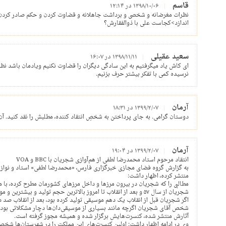
قاسم
۱۳۹۸/۱۰/۰۶ در ۱۲:۱۴
نظرات مغرضانه و شخصی و برداشت جاهلانه و قضاوت کردن و حکم صادر کردن ب
اندازد>کجاست علی با ذوالفقارش؟
سعید عقیلی
۱۳۹۸/۱۱/۱۱ در ۱۶:۰۷
ای کاش یاد میگرفتیم به این سادگی دیگران را قضاوت نکنیم ویادمان باشد نظرا
نرسیده کمی با تفکر بیشتر حرف بزنیم.
آرمان
۱۳۹۹/۲/۰۷ در ۱۸:۳۱
دوستان گرامی. به جای پرداختن به شخصِ انتقاد کننده، مطلبش را نقد کنید. آن
آرمان
۱۳۹۹/۲/۰۷ در ۱۹:۰۴
انتقاد مرحوم استاد محمدرضا لطفی از هم‌آوازی شجریان با BBC و VOA
به گزارش گروه فضای مجازی خبرگزاری فارس، «محمدرضا لطفی» استاد و نوازنده 
منتشر کرده، اظهار داشت:
مطالبی را که شجریان در بیرون مرزها و داخل مرزهای کشورمان مطرح‌ کرده، ‌با مط
شجریان از سال ۵۷ و بعد از انقلاب تا امروز بالاترین حجم تولید و بیشترین و موفق‌ترین کنسرت‌ها را داشته است.
اگر شجریان قبل از انقلاب یک دهم موسیقی تولید کرده بود، بعد از انقلاب صد 
شخص آقای شجریان اگرچه مانند بسیاری از موسیقی‌دان‌ها دچار مشکلاتی بوده
آثارش منتشر شده، کنسرت‌هایش برگزار شده و همیشه مجوز گرفته است.
وی در ادامه اظهار داشت: اولین کنسرت‌های این مملکت را در شهرستان‌ها شخص