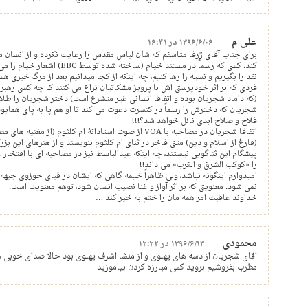
علی م
۱۳۹۶/۶/۰۶ در ۱۶:۴۱
برای جناب آقای ژرفا متاسفم که شأن لباس مقدس را رعایت نکرده و از انسان 
کند. کسی که رسماً در مستند خیام
نقد را بگیریم و نسیه را رها کنیم، چه اینکه از کجا میدانیم بعد از مرگ خبری ه
فردی که بر اثر خودپرستی اش با پرویز مشکاتیان نراع می کنند ک چه کسی رهبر 
(که داماد شجریان بوده و اتفاقا انسانی غیر متشرع است) دختر شجریان را طلا
شجریان که دخترش را رسماً در کنسرت دعوت می کند تا او هم پا به پای همایون
فلاح و صلاح ابدی نائل خواهد شد؟!!!
اتفاقا شجریان در مصاحبه با VOA از صوت استادانۀ ام کلثو
(فارغ از اسلام و دین) متنی فاخر در ثنای ام کلثوم بنویسند و از هنرهای این بز
پیشگام این ثناگویی نیستند، چه اینکه عبدالباسط نیز در مصاحبه ای با افتخار 
را «کوکب الشرق و الغرب» می داند!!
امیدوارم اینگونه نباشد، ولی ظاهراً خیمه گاهی که ایشان در قبای حوزوی جبهه
نمی شود. معنویتی که بر اثر آواز و غنا نصیب انسان شود، توهم معنویت است.
خداوند عاقبت امر همه مان را ختم به خیر کند …
محمودی
۱۳۹۶/۶/۱۳ در ۱۲:۲۲
اقای شجریان از دسه های پهلوی و از منشا اشرف پهلوی بود حالا صدای خوبی ه
مظرب بفروشیم بروید کمی مبارزه کردن بیاموزید