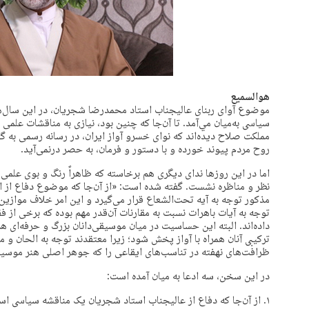
هوالسميع
موضوع آوای ربنای عاليجناب استاد محمدرضا شجريان، در اين سال‌ها
سياسی به‌ميان مي‌آمد. تا آن‌جا که چنين بود، نيازی به مناقشات عل
مملکت صلاح ديده‌اند که نوای خسرو آواز ايران، در رسانه رسمی به گو
روح مردم پيوند خورده و با دستور و فرمان، به حصر درنمی‌آيد.
اما در اين روزها ندای ديگری هم برخاسته که ظاهراً رنگ و بوی علمی د
نظر و مناظره نشست. گفته شده است: «از آن‌جا که موضوع دفاع از 
مذکور توجه به آیه تحت‌الشعاع قرار می‌گیرد و این امر خلاف مواز
توجه به آیات باهرات نسبت به مقارنات آن‌قدر مهم بوده که برخی از ف
داده‌اند. البته این حساسیت در میان موسیقی‌دانان بزرگ و حرفه‌ای هم
ترکیبی آنان همراه با آواز پخش شود؛ زیرا معتقدند توجه به الحان و م
ظرافت‌های نهفته در تناسب‌های ایقاعی را که جوهر اصلی هنر موسی
در اين سخن، سه ادعا به ميان آمده است:
۱. از آن‌جا که دفاع از عاليجناب استاد شجريان يک مناقشه سياسی است، توجه به آيات قرآن، تحت‌الشعاع قرار می‌گيرد.