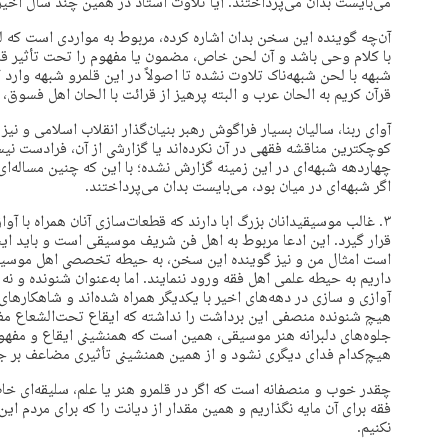
می‌بايست بدان می‌پرداختند. آيا تلاوت استاد در همين چند سال اخير،
آن‌چه گوينده اين سخن بدان اشاره کرده،‌ مربوط به مواردی است 
با کلام وحی باشد و آن لحن خاص،‌ مضمون يا مفهوم را تحت تأثير ق
شبهه با لحن شبهه‌ناک تلاوت نشده تا اصولاً در اين قلمرو شبهه وارد 
قرآن کريم به الحان عرب و البته پرهيز از قرائت با الحان اهل فسوق، 
آوای ربنا، ساليان بسيار فراگوش رهبر بنيان‌گذار انقلاب اسلامی و نيز
کوچکترين مناقشه‌ فقهی در آن نکرده‌اند يا گزارشی از آن، فرادست ن
چهاردهه شبهه‌ای در اين زمينه گزارش نشده؛ با اين که چنين مساله‌ای 
اگر شبهه‌ای در ميان بود،‌ می‌بايست بدان می‌پرداختند.
۳. غالب موسيقيدانان بزرگ ابا دارند که قطعات‌سازی آنان همراه با آوا
قرار گيرد. اين ادعا مربوط به اهل فن شريف موسيقی است و بايد ايشا
است امثال من و نيز گوينده اين سخن،‌ به حيطه تخصصی اهل موسيقی و
داريم به حيطه علمی اهل فقه ورود ننمايند. اما به‌عنوان شنونده و نه
آوازی و سازی در دهه‌های اخير با يکديگر همراه شده‌اند و شاهکارها
هيچ شنونده منصفی اين برداشت را نداشته که ايقاع تحت‌الشعاع مفاهي
جلوه‌های دلبرانه هنر موسيقی، همين است که همنشينی ايقاع و مفه
هيچ‌کدام فدای ديگری نشود و از همين همنشينی تأثيری مضاعف بر جا
چقدر خوب و منصفانه است که اگر در قلمرو هنر يا علم، سليقه‌ای خاص
فقه برای آن مايه نگذاريم و همين مقدار از ديانت را که برای مردم اين
نکنيم.