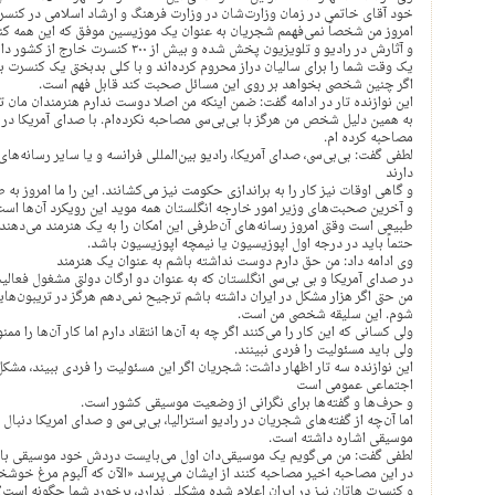
خود آقای خاتمی در زمان وزارت‌شان در وزارت فرهنگ و ارشاد اسلامی در کنس
امروز من شخصاً نمی‌فهمم شجریان به عنوان یک موزیسین موفق که این همه کنس
و آثارش در رادیو و تلویزیون پخش شده و بیش از ۳۰۰ کنسرت خارج از کشور داشته، چرا اکنون اعتراض می‌کند؟‌ من این را نمی‌فهمم.
یک وقت شما را برای سالیان دراز محروم کرده‌اند و با کلی بدبختی یک کنسرت بر
اگر چنین شخصی بخواهد بر روی این مسائل صحبت کند قابل فهم است.
این نوازنده تار در ادامه گفت: ضمن اینکه من اصلا دوست ندارم هنرمندان‌ مان ت
مصاحبه کرده‌ ام.
دارند
و گاهی اوقات نیز کار را به براندازی حکومت نیز می‌کشانند. این را ما امروز به 
و آخرین صحبت‌های وزیر امور خارجه انگلستان همه موید این رویکرد آن‌ها است
طبیعی است وقتی امروز رسانه‌های آن‌طرفی این امکان را به یک هنرمند می‌دهند 
حتماً باید در درجه اول اپوزیسیون یا نیمچه اپوزیسیون باشد.
وی ادامه داد: من حق دارم دوست نداشته باشم به عنوان یک هنرمند
در صدای آمریکا و بی بی‌سی انگلستان که به عنوان دو ارگان دولتی مشغول فعال
من حتی اگر هزار مشکل در ایران داشته باشم ترجیح نمی‌دهم هرگز در تریبون‌های
شوم. این سلیقه شخصی من است.
ولی کسانی که این کار را می‌کنند اگر چه به آن‌ها انتقاد دارم اما کار آن‌ها را م
ولی باید مسئولیت را فردی نبینند.
این نوازنده سه تار اظهار داشت: شجریان اگر این مسئولیت را فردی ببیند، مش
اجتماعی عمومی است
و حرف‌ها و گفته‌ها برای نگرانی از وضعیت موسیقی کشور است.
اما آن‌چه از گفته‌های شجریان در رادیو استرالیا، بی‌بی‌سی و صدای امریکا دنبال
موسیقی اشاره داشته است.
لطفی گفت: من می‌گویم یک موسیقی‌دان اول می‌بایست دردش خود موسیقی با
در این مصاحبه اخیر مصاحبه کنند از ایشان می‌پرسد «الآن که آلبوم مرغ خوش
و کنسرت هاتان نیز در ایران اعلام شده مشکلی ندارد، برخورد شما چگونه است؟