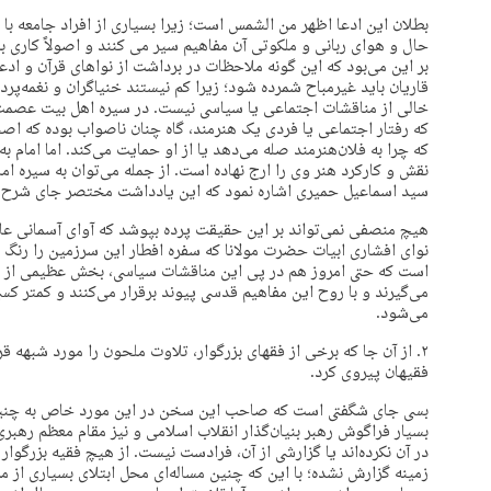
بطلان اين ادعا اظهر من الشمس است؛ زيرا بسياری از افراد جامعه با 
حال و هوای ربانی و ملکوتی آن مفاهيم سير می کنند و اصولاً کاری به 
بر اين می‌بود که اين گونه ملاحظات در برداشت از نواهای قرآن و اد
قاريان بايد غيرمباح شمرده شود؛ زيرا کم نيستند خنياگران و نغمه‌پ
خالی از مناقشات اجتماعی يا سياسی نيست. در سيره اهل بيت عصمت ـ 
که رفتار اجتماعی يا فردی يک هنرمند، گاه چنان ناصواب بوده که اصح
که چرا به فلان‌هنرمند صله می‌دهد يا از او حمايت می‌کند. اما امام به
نقش و کارکرد هنر وی را ارج نهاده است. از جمله می‌توان به سيره ام
سيد اسماعيل حميری اشاره نمود که اين يادداشت مختصر جای شرح 
هيچ منصفی نمی‌تواند بر اين حقيقت پرده بپوشد که آوای آسمانی عال
نوای افشاری ابيات حضرت مولانا که سفره افطار اين سرزمين را رنگ 
است که حتی امروز هم در پی اين مناقشات سياسی، بخش عظيمی از ش
می‌گيرند و با روح اين مفاهيم قدسی پيوند برقرار می‌کنند و کمتر 
می‌شود.
۲. از آن جا که برخی از فقهای بزرگوار، تلاوت ملحون را مورد شبهه قرار
فقيهان پيروی کرد.
بسی جای شگفتی است که صاحب اين سخن در اين مورد خاص به چنين 
بسيار فراگوش رهبر بنيان‌گذار انقلاب اسلامی و نيز مقام معظم رهبری
در آن نکرده‌اند يا گزارشی از آن، فرادست نيست. از هيچ فقيه بزرگوا
زمينه گزارش نشده؛ با اين که چنين مساله‌ای محل ابتلای بسياری از مردم