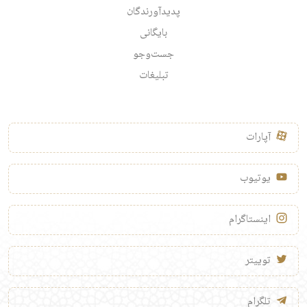
پدیدآورندگان
بایگانی
جست‌وجو
تبلیغات
آپارات
یوتیوب
اینستاگرام
توییتر
تلگرام