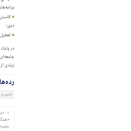
برنامه‌ه
کاستن 
دینی؛
تعطیل‌ک
در پایان
جامعه‌ای 
زیادی از
رده‌ه
تدبیر و
راه‌ب
→
«سا
«همگا
علمیه 