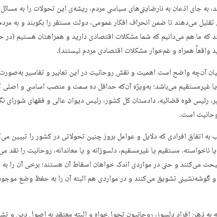
، به جای اذعان به نارضایتی‌های سیاسی مردم، ریشه‌ی این تحولات را به مسائل 
تقلیل می‌دهند تا ضمن انحراف افکار عمومی، دولت مستقر را بکوبند و به مردم
ند که ما هم می‌دانیم که شما مشکلات اقتصادی دارید و همراهتان هستیم (در ح
ید واقعاً همراه و غم‌خوار مشکلات اقتصادی مردم نیستند).
یان آن‌چه واضح است اهمیت و نقش روحانیت در این تعابیر و تفاسیر به‌صورت
ا غیرمستقیم می‌باشد؛ به‌ویژه آن‌که حداقل ده سمت و منصب اساسی و اصلی 
بر، رئیس قوه قضائیه، دادستان کل کشور، رئیس دیوان عالی و فقهای شورای نگهب
وحانیت است.
 به اتفاق افرادی که دلایل و عوامل بروز چنین تحولاتی در کشور را تبیین می‌ک
 ناخواسته، مستقیم یا غیرمسقیم، دلسوزانه و یا معاندانه، روحانیت را نقد می‌
صیحت می‌کنند و حتی در مواردی اندک خواهان اسقاط آن هستند؛ برخی آن را به 
و گوشه‌نشینی تشویق می‌کنند و در مواردی هم البته آن‌ را به حفظ وضع موجو
 به ذهن افراد دلسوز، روحانیون تحول‌خواه و البته معتقد به اصول دین و تش