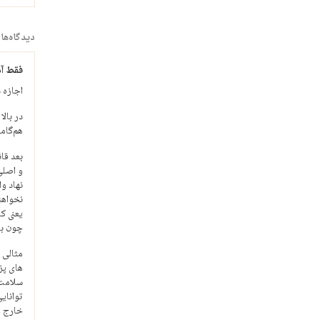
دیدگاه‌ها
فقط آ
اجازه 
در بال
هم‌گام
بعد قا
و اصلی
نهاد و
نخواهن
یعنی ک
چون با 
مثالی 
های پز
سلامت 
توانایی
خارج و