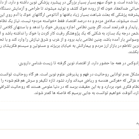
بنا شده است. و خوک سهم بسیار بسیار بزرگی در پیشبرد پزشکی نوین داشته و دارد. از دا
حیاتی ضدانعقاد خون که از روده خوک کشف و تولید میشوند تا طراحی و آزمایش دستگاه
شرفته پزشکی که بعلت شباهت بسیار زیاد بافتها و آناتومی ارگانهای خوک با آدم روی این
تست میشوند. سلامتی مردم و ده درصد اقتصاد فقط «خواسته مردم» نیست. نیاز یک نظام
پایدار و قدرتمند است. اگر چنین نظامی اجازه پرورش خوک را ندهد و با سنتهای کلامی از
من درجه یک بسازد به شکلی که یک پژوهشگر رقبت کار کردن با خوک را نداشته باشد و ا
سواسی بار آمده باشد، چنین نظامی باید برود و از غرب و شرق نیازش را وارد کند و با تح
ین تلاطم در بازار ارز مردم و بیمارانش به خیابان بریزند و مسئولین و سیستم فکریشان را 
کشند.
رادوکس در همه جا حضور دارد. از اقتصاد نوین گرفته تا زیست شناسی داروینی.
شکل عدم توانایی روحانیت در فهم و پذیرفتن علوم نوین است. هر گاه روحانیت توانست 
 غزالی که «هرکس هندسه و ریاضی میداند وارد نشود تازه تکیفر و سرش هم قلم شود» را ا
ظام فکری خود بردارد و به این حقیقت برسد که در دنیا علومی هستند که روحانیت اشرافی
دارد، آنوقت خواهیم توانست به جایی برسیم که فاصله ها کمتر شوند.
د