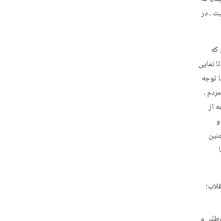
ت ـ در
 که
ا نمایی
ا توجه
ردم ـ
 از
و
نین
لاب؛
طلبی و