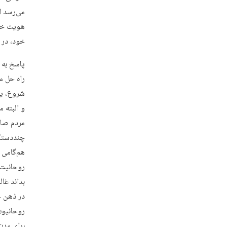
می‌رسد ا
هویت خود،
خود، در 
پاسخ به 
راه حل م
شروع، یک
و البته م
مردم صاد
چند‌‌دست
هم‌گامی ب
روحانیت 
بداند غا
در ذهن خ
روحانیون
برای مدت