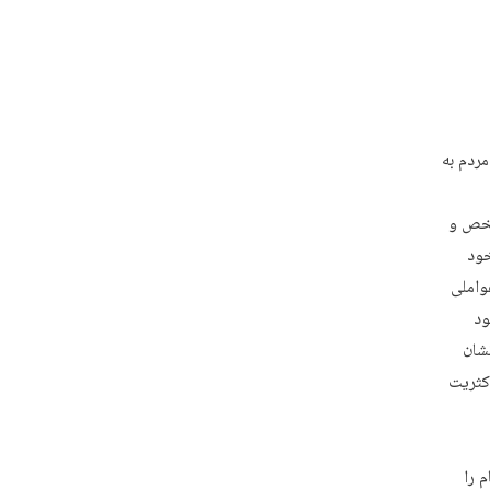
مردم به
شخص و
خود
عواملی
ود
نشان
اکثریت
 را