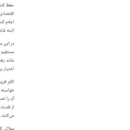
حفظ کنند
اقتصادی 
اعلام کن
البته شا
در این م
مستقیم ی
مانند ره
اختیار ر
اکثر قریب
خواسته یا
آن‌ را ن
از قدرت 
می‌کنند.
سؤالی که