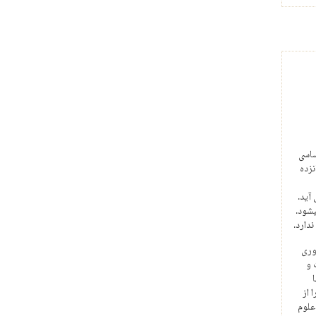
ساسی
نزده
آید.
یشود.
ندارد.
وری
 و
 از
علوم