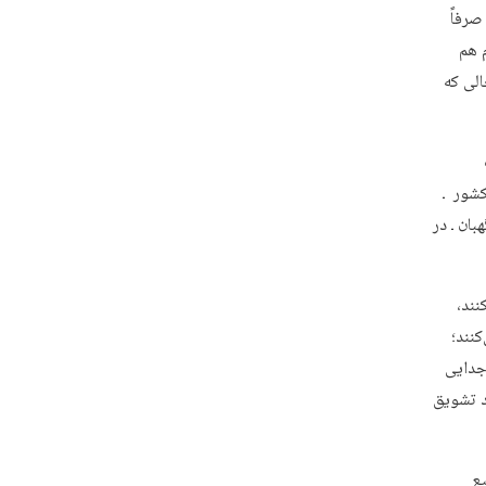
صرفاً
 هم
الی که
کشور ـ
ان ـ در
نند،
کنند؛
جدایی
د تشویق
یع