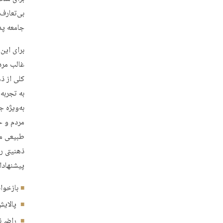
بی‌تعارف 
جامعه پد
برای این 
غالب مردم
کلی از ذ
به تجربه‌
به‌ویژه 
مردم و ح
طبیعی مر
ذهنیتی ر
پیشنهادا
بازخوا
پالایش
راضی‌ن