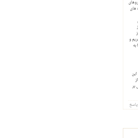
روهای
 های
ز
ریم و
به
این
ز
 بر
پاسخ