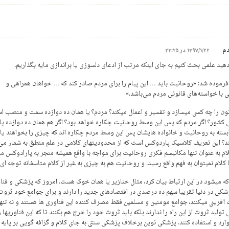
دم
۱۳۹۷/۱/۲۲ در ۲۳:۲۵
دهید علمی بحث کنیم به جای اینکه مرتب از ادعای دلسوزی یا براندازی مایه بگذاریم.
ا فرموده شد: «روحانیت باید … این پیام را برای مردم صادر کند که … خواهان همراهی و
ی با خواسته‌های قانونی مردم می‌باشد.»
نون را چه کسی میسازد و تفسیر و اعمال میکند؟ مردم؟ یا همان ده دوازده سمت و منصب ا
 کشور؟ اگر مردم که پس این وسط روحانیت چکاره خواهد بود؟ اگر هم همان ده دوازده پا
ابسته به روحانیت و خانواده هایشان پس این وسط مردم چکاره اند که چیزی را بخواهند یا
د؟ این تعریف کلاسیک پاردوکس است که از محدودیتهای کلامی در علم منطق به شمار می 
لام به عنوان تنها مکانیسم فکری روحانیت برای مواجه با واقع همیشه منجر به پارادوکس م
کلام نمیتوان به فهم واقع رسید. و روحانیت هم به چیزی به غیر از کلام متاسفانه توجه ای 
که میشود در این ارتباط بیان کرد، مثال خنازیر یا همان خوک هست. امروز که پزشکی و فنا
شکی در دنیا تقریبا سهم ده درصدی در اقتصادهای جدید را دارند و برای جوامع خود ثروت
آفرینی میکنند، جوامع مومنین و مسلمین فقط مصرف کننده این فناوری ها هستند و نه تنها
 تولید ثروت از این راه را ندارند بلکه باید ثروت خود را خرج هم بکنند تا که این فناوریها را
ارد و استفاده کنند. پزشکی نوین برخلاف پزشکی سنتی به جای کلام و گزافه گویی بر پایه 