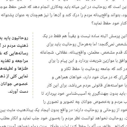
ین است که روحانیت در این میانه باید چه‌کاری انجام دهد که ضمن حفظ موج
 بتواند واقع‌بینانه مردم را درک کند و آن‌ها را نیز هم‌چنان به عنوان پشتوانه
کنار خود حفظ نماید؟
این پرسش البته ساده نیست و یقیناً هم فقط در یک
روحانیون باید به
شخص نمی‌گنجد؛ اما به‌هرحال روحانیت باید برای
ذهنیت مردم در گف
 قدم مشخص، مطمئن، واقع‌بینانه، عقلانی، شجاعانه
رسانه‌هایی که غ
وافق با موازین شریعت بردارد و این پیام را برای
مراجعه و تغذیه 
طنزها و لطیفه‌ها
ر کند که جامعه روحانیت با حفظ تکثر و
نمایی کلی از ذهن
گی‌ای که در میان خود دارد، خواهان همراهی و
خصوص جوانان ن
ا خواسته‌های قانونی مردم می‌باشد. برای این کار
دست آورند.
باید بدون جهت‌گیری به آسیب‌شناسی خود بپردازد تا
لب مردم و به‌خصوص جوانان چه تصویر و تصوری را
ود از روحانی و روحانیت دارند؛ در واقع بدون ایجاد یک بیناذهنیت مثبت بین
، روحانیت نخواهد توانست نظر مردم را به‌سوی خود جلب نماید و انکار مطلب،
 کوتاهی ظاهر مسأله را حفظ کند؛ اما در طولانی‌مدت دوام نخواهد آورد؛ هم‌چ