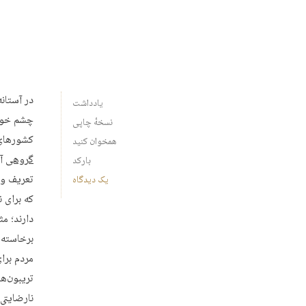
در آستان
یادداشت
چشم خورد
نسخهٔ چاپی
کشورهای 
همخوان کنید
گروهی
آن
بارکد
تعریف و ت
یک دیدگاه
که برای ن
دارند؛ مث
برخاسته ا
مردم برای
تریبون‌ها
نارضایتی