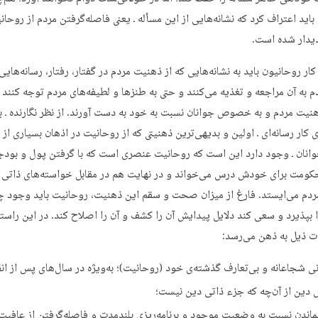
باید اعتراف کرد که نشانه‌هایی از این مسأله ـ یعنی فاصله‌گرفتن مردم از روحانی
یدار شده است.
کار روحانیون باید به نشانه‌هایی که از ذهنیت مردم در گفتار، رفتار، رسانه‌هایی
 به آن مراجعه و تغذیه می‌کنند و حتی به طنزها و لطیفه‌های مردم توجه کنند ت
هنیت مردم و به خصوص جوانان نسبت به خود به دست آورند. از نظر نگارنده ـ ب
ی کار رسانه‌ای ـ اولین و بدیهی‌ترین ذهنیتی که از روحانیت در اذهان بسیاری از م
جوانان ـ وجود دارد این است که روحانیت عنصری است که با گرفتن پول و بودجه
کومت برای خودش درس می‌خواند و در نهایت هم در مقابل خواسته‌های ذاتی 
دم می‌ایستد. فارغ از میزان صحت و سقم این ذهنیت، روحانیت باید وجود چ
ا بپذیرد و سعی کند دلایل پیدایش آن را کشف و آن را اصلاح کند. در این راستا
ت ذیل به ذهن می‌رسد:
نی شجاعانه و بی‌تعارف گذشته‌ی خود (روحانیت)؛ به‌ویژه در سال‌های پس از انق
 دین از آن‌چه که جزء ذاتی دین نیست؛
ماندن نسبت به وضعیت موجود و برنامه‌ریزی بلند‌مدت و فاصله‌گرفتن از عافیت‌