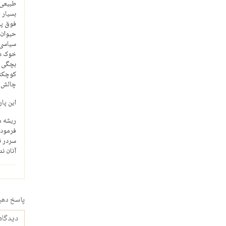
طبیعی 
بسیار 
فوق پی
حیوان 
سیاسی 
خوک دش
بچگی و
کوچکتر
چالش ب
این پا
ریشه م
فرموده
سردر ن
آنان ن
پاسخ دهی
دیدگاه