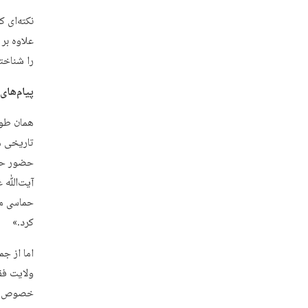
نکته‌ای 
را شناخته
پیام‌های 
همان طور
تاریخی م
آیت‌ﷲ عل
کرد.»
ولایت فق
خصوص می‌