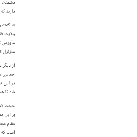
دشمنان هر
دارند که
ولایت فقی
مأیوس کر
متزلزل کن
از دیگر 
حماسی مر
شد تا هم
حجت‌الاس
بر این م
مقام معظ
است که ح