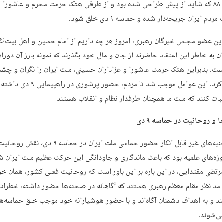
انتخابات ۸۸ که شاید از پیش طراحی شده بود و از طرفی هتک حرمت محرم و عاشور
دم ایران جریحه‌دار شده و حماسه ۹ دی خلق شود.
این عضو مجلس خبرگان رهبری، امروز هر چه داریم از امام حسین و اهل بیت
(ع)
ن به خاطر این اعتقاد حاضرند از جان و مال خود بگذرند که نمونه بارز آن دورا
. بنابراین هتک حرمت عاشورا و عزاداران حسینی، ملت ایران را نگران و چشما
را گریان کرد. این عوامل موجب شد تا مردم، حضور پرشوری در را
ثبات کنند که ملت ما همچنان طرفدار نظام و انقلاب هستند.
و روحانیت در حماسه ۹ دی
یکی از جنبه‌های غیر قابل انکار حضور حماسی ملت ایران در حماسه ۹ دی، نقش
زه‌های علمیه بود که باعث ماندگاری و جاودانگی این حرکت عظیم ملت ایران ش
تضی مقتدایی، در این باره بر این باور است که روحانیت فعلی کشور، همان خ
مد نظر مقام معظم رهبری هستند که آگاهانه در صحنه‌ها حضور داشته، خطرات 
د و به اهداف دشمنان آگاه‌اند و با حضور هوشیارانه خود موجب خلق حماسه‌ه
ی‌شوند.