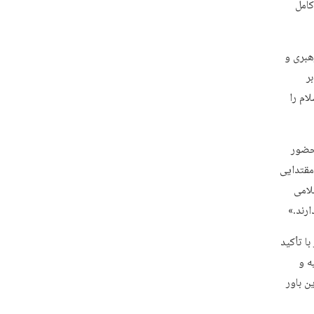
کامل
جه رهبری و
ر
ام را
 حضور
مقتدایی
 نظام اسلامی
رند.»
ا تأکید
ه و
ن باور