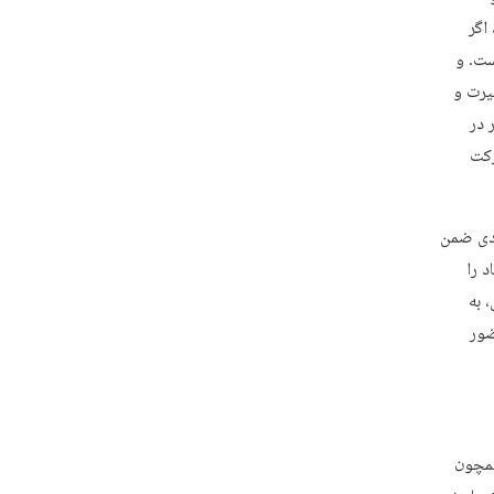
اگر
ست. و
یرت و
 در
ه حرکت
 دی ضمن
د را
 به
ضور
 به عواملی همچون