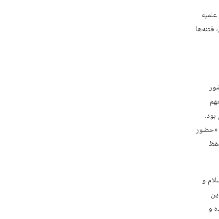
علمیه
رهبری، فتنه‌ها
ضور
مهم
امی بود.
: «حضور
ا حفظ
 اسلام و
ین
ه و