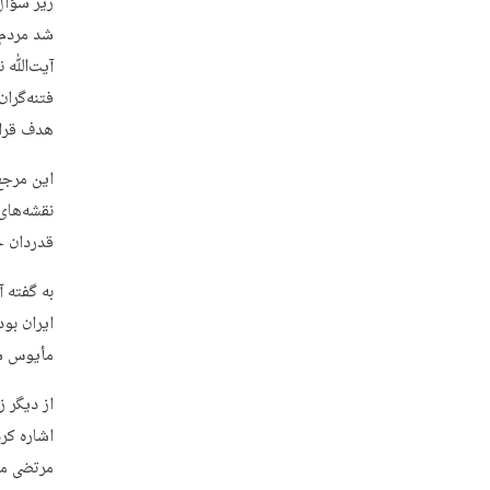
زیر سؤال
شد مردم 
هدف قرار
این مرجع 
نقشه‌های
قدردان حماسه‌آفرینی
ایران بو
مأیوس ش
اشاره کر
مرتضی مق