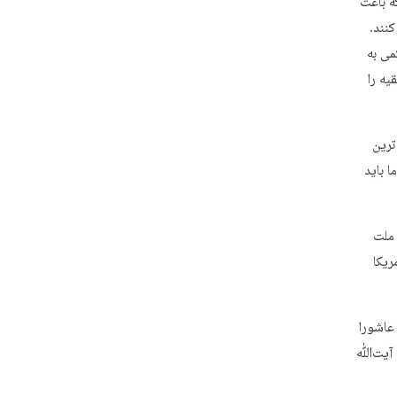
ه باعث
نند.
در ۹ دی، سیلی محکمی به
 ولایت فقیه را
ترین
 باید
‌ساز ملت
ریکا
و روز عاشورا
. آیت‌ﷲ