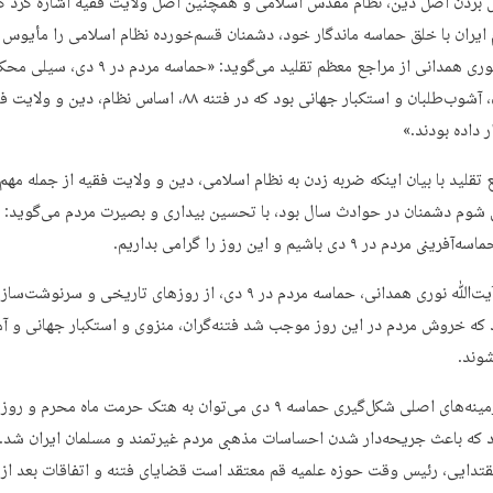
 بردن اصل دین، نظام مقدس اسلامی و همچنین اصل ولایت فقیه اشاره کرد ک
ایران با خلق حماسه ماندگار خود، دشمنان قسم‌خورده نظام اسلامی را مأیوس ک
آیت‌ﷲ نوری همدانی از مراجع معظم تقلید می‌گوید: «حماسه مردم 
فتنه‌گران، آشوب‌طلبان و استکبار جهانی بود که در فتنه ۸۸، اساس نظام، دین و
 داده بودند.»
تقلید با بیان اینکه ضربه زدن به نظام اسلامی، دین و ولایت فقیه از جمله مهم‌
 شوم دشمنان در حوادث سال بود، با تحسین بیداری و بصیرت مردم می‌گوید: ما
 مردم در ۹ دی باشیم و این روز را گرامی بداریم.
به گفته آیت‌ﷲ نوری همدانی، حماسه مردم در ۹ دی، از روزهای تاریخی و سرنوشت
د که خروش مردم در این روز موجب شد فتنه‌گران، منزوی و استکبار جهانی و آم
وند.
از دیگر زمینه‌های اصلی شکل‌گیری حماسه ۹ دی می‌توان به هتک حرمت ماه محرم 
د که باعث جریحه‌دار شدن احساسات مذهبی مردم غیرتمند و مسلمان ایران شد
تدایی، رئیس وقت حوزه علمیه قم معتقد است قضایای فتنه و اتفاقات بعد از