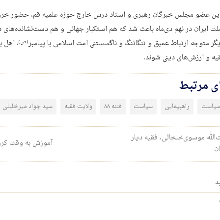
این عضو مجلس خبرگان رهبری و استاد درس خارج حوزه علمیه قم، حضور خر
ملت ایران در نهم دی‌ماه باعث شد که هم استکبار جهانی و هم دست‌نشانده‌های 
دیگر متوجه ارتباط عمیق و تنگاتنگ و ناگسستنی امت اسلامی با پیامبر
، اهل ب
(ص)
یه و ارزش‌های دینی شوند.
ای مرتبط
 سیاست
راهپیمایی
سیاست
فتنه ۸۸
ولایت فقیه
سید جواد میرخلیلی
ری نوشته
‌الله موسوی‌خلخالی، فقیه دیار
آموزش به وقت کرو
ن
د