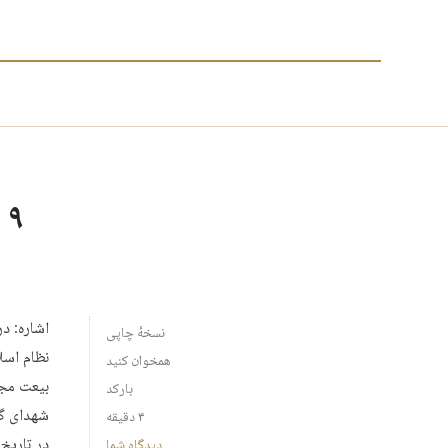
۹ دی؛ روز پیوند عاشورایی امام و امت
نسخهٔ چاپی
نظام اسل
همخوان کنید
بیعت مجد
بارکد
شهدای گر
۴ دقیقه
در تاریخ
دیدگاه شما