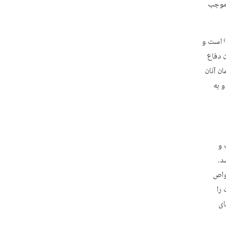
ا موجب
است و
ن دفاع
ن آنان
هپیمایی ۹ دی داشته و به
 روحانیت و
د.
واص
را
ای