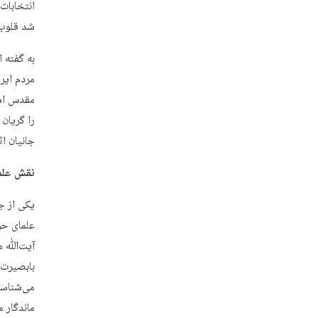
شد قلوب مر
به گفته 
مردم ایرا
مقدس است
جانیان ا
نقش علما 
علمای حو
آیت‌ﷲ مر
بابصیرت 
می‌شناسن
ماندگار م