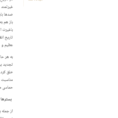
غیرتمند 
صدها بار
باز هم ب
باغیرت ا
عظیم و فو
به هر حا
تجدید بی
خلق کرد. 
مناسبت ب
حماسی ملت ایران در ر
بسترها و