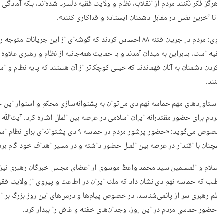
گز فکر نکنند مردم از انقلاب، نظام و ولایت فقیه دلسرد شده‌اند، بلکه آمادگی 
 تا آخرین نفس در مقابل دشمنان ایستاده و فداکاری کنند».
به گفته وی: مردم در جریان فتنه ۸۸ احساس کردند که گوشه‌ای از این جریانات متو
ه است، بنابراین به میدان آمدند و با حمایت همه‌جانبه از نظام و رهبری علاوه ب
دن دشمنان به آنان فهماندند که خیلی کوچک‌تر از آن هستند که پایه نظام و اسل
ند.
دستاوردهای مهم حماسه نهم دی می‌توان به پشتوانه‌سازی محکم و استوار این
دم برای حضور مقتدرانه ایران اسلامی در عرصه بین الملل اشاره کرد. آیت‌ﷲ 
در این خصوص می‌گوید: «حضور پرشور مردم در حماسه ۹ دی پشتوانه‌ای برای
چنان با اقتدار در عرصه بین الملل حضور داشته و در مسیر اهداف خود گام بردا
لام و المسلمین سید محمد واعظ موسوی از اعضای مجلس خبرگان رهبری نیز ب
طلب که حماسه نهم دی نشان داد که ملت ایران در اطاعت و پیروی از ولایت فقی
م رهبری سر از پانمی‌شناسد، در خصوص پیام‌ها و درس‌های این روز بزرگ بر ای
ضور حماسی مردم در این روز، وجدان‌های خفته و غافل را بیدار کرد.