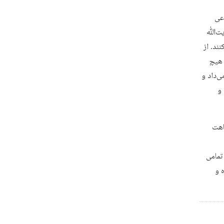
اعی
آیت‌ﷲ
ند. از
 هیچ
ی‌داد و
و
اهت
 تمامی
ه و