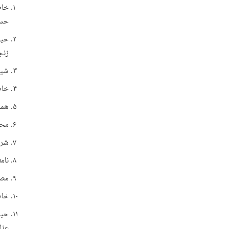
حسی
حیا
زنجا
شیخ
خاط
هما
محم
شرح 
نامه‌ه
مصا
خاط
حیا
عزال