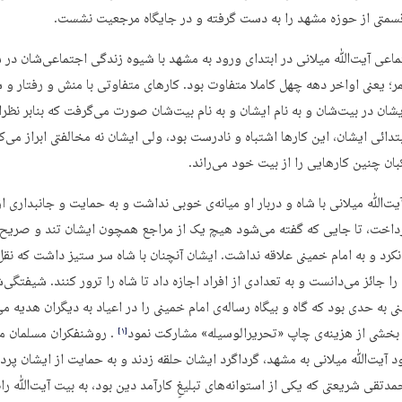
متی از حوزه مشهد را به دست گرفته و در جایگاه مرجعیت نشست.
ماعی آیت‌ﷲ میلانی در ابتدای ورود به مشهد با شیوه زندگی اجتماعی‌شان در 
مر؛ یعنی اواخر دهه چهل کاملا متفاوت بود. کارهای متفاوتی با منش و رفتار و 
شان در بیت‌شان و به نام ایشان و به نام بیت‌شان صورت می‌گرفت که بنابر نظر
تدائی ایشان، این کارها اشتباه و نادرست بود، ولی ایشان نه مخالفتی ابراز می‌کر
بان چنین کارهایی را از بیت خود می‌راند.
آیت‌ﷲ میلانی با شاه و دربار او میانه‌ی خوبی نداشت و به حمایت و جانبداری از
داخت، تا جایی که گفته می‌شود هیچ یک از مراجع همچون ایشان تند و صریح ب
کرد و به امام خمینی علاقه نداشت. ایشان آنچنان با شاه سر ستیز داشت که نق
را جائز می‌دانست و به تعدادی از افراد اجازه داد تا شاه را ترور کنند. شیفتگی‌ش
ی به حدی بود که گاه و بیگاه رساله‌ی امام خمینی را در اعیاد به دیگران هدیه می‌
 بخشی از هزینه‌ی چاپ «تحریرالوسیله» مشارکت نمود
. روشنفکران مسلمان 
‏[۱]‎
رود آیت‌ﷲ میلانی به مشهد، گرداگرد ایشان حلقه زدند و به حمایت از ایشان پرد
دتقی شریعتی که یکی از استوانه‌های تبلیغِ کارآمد دین بود، به بیت آیت‌ﷲ راه