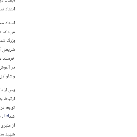
ایشان دی
انتقاد ن
استاد مح
می‌داد، 
بزرگ شده 
شریعتی گم
خرسند هن
در آغوش
وشلواری‌
پس از دگ
ارتباط ج
توجه فرا
کند
. ب
‏[۱۱]‎
از منبری
شهید مطهر