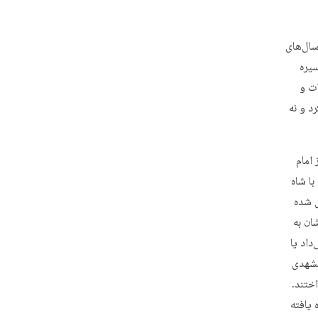
سال‌های
سیره
ات و
د و نه
 امام
ا شاه
ل شده
ان به
داد یا
مشهدی
اختند.
 یافته