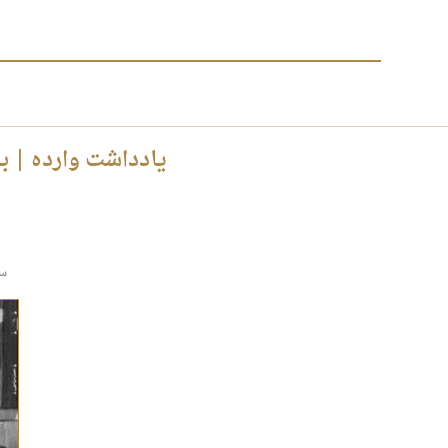
یادداشت وارده | به مناسبت ۱۷ مرداد، سالروز درگذشت آ
سی