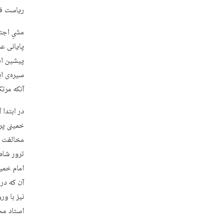
ریاست قس
مشیِ اجت
پایانی ع
پیشین ای
سیره‌ی اب
آنکه مرتک
در ابتدا 
خمینی پر
مخالفت ن
ترور شاه 
امام خمین
آن که در
نیز با و
استاد محم