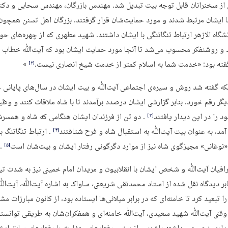
 از سخنرانان قابل توجه بیت تبدیل شد. مهندس بازرگان، مهندس سحابی و دکت
ا ایشان مرتبط شدند و مورد حمایت‌شان قرار گرفتند. بزرگان اهل تسنن همچو
شگاه الازهر ارتباط تنگاتنگی با ایشان داشتند. شهید مطهری که از چهره‌های حو
 و روشنفکر محسوب می‌شد تا آنجا مورد حمایت ایشان بود که آیت‌ﷲ خطاب ب
ته بود: «خدمت شما به اسلام کمتر از خدمت شیخ انصاری نیست.
»
‏[۲]‎
که گفته شد روش و سیره‌ی اجتماعی آیت‌ﷲ و بیت ایشان در سال‌های پایانی ع
یگر رقم خورد. بنابر گزارشی ایشان درصدد برآمدند تا با شاه ملاقات کنند و وظی
 را در این دیدار یافتند
. دو تن از فرزندان ایشان هنگامی که شاه و همسر
‏[۳]‎
آمد، به عنوان بیت آیت‌ﷲ به استقبال شاه و فرح شتافتند
. ارتباط تنگاتنگ ب
‏[۴]‎
 «نوغانی» مجیزگوی شاه نیز از موارد دگرگونی رفتار ایشان و بیت‌شان است
.
‏[۵]‎
رافیان آیت‌ﷲ و شخص ایشان با انقلابیون و مریدان امام خمینی نیز به شدت تیر
بر دیدگاه نقل شده از استاد محمدتقی شریعتی، ساواک به اشاره آیت‌ﷲ، آیت‌ﷲ
را تبعید کرد تا خامنه‌ای که در برابر میلانی‌ها ایستاده بود، از کانون مبارزات مش
وقتی آیت‌ﷲ شهید سعیدی، آیت‌ﷲ خامنه‌ای و همفکران‌شان به طریقی توانستند