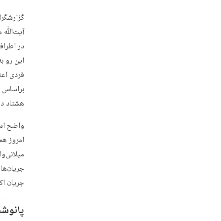
گزارشگران
آیت‌ﷲ می
در اطرافی
این رو ب
فردی اعت
براساس ش
هشتاد در
واضح است
امروز هم
میلانی‌وا
جریان‌ها 
جریان اکت
پانوشت