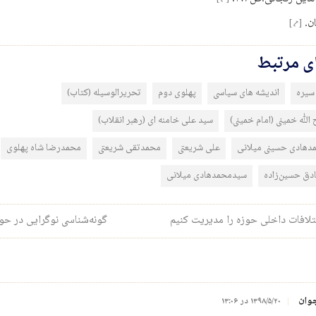
ن.
[⤤]
ای مرتبط
سیره
اندیشه های سیاسی
پهلوی دوم
تحریرالوسیله (کتاب)
الله خمینی (امام خمینی)
سید علی خامنه ای (رهبر انقلاب)
دهادی حسینی میلانی
علی شریعتی
محمدتقی شریعتی
محمدرضا شاه پهلوی
ق حسین‌زاده
سیدمحمدهادی میلانی
ری نوشته
لافات داخلی حوزه را مدیریت کنیم
گونه‌شناسی نوگرایی در حو
وان
۱۳۹۸/۵/۲۰ در ۱۳:۰۶