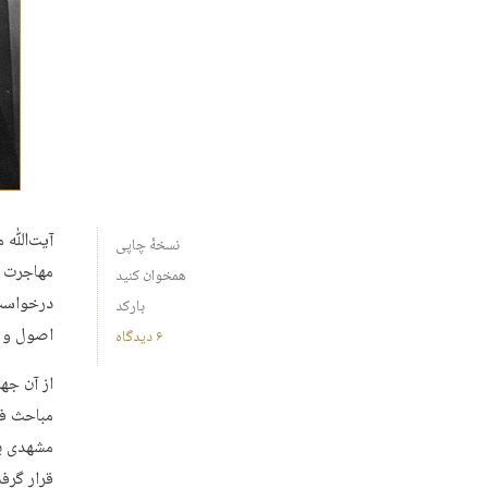
آیت‌ﷲ می
نسخهٔ چاپی
مهاجرت ب
همخوان کنید
درخواست 
بارکد
اصول و ف
۶ دیدگاه
از آن جهت
مباحث فل
مشهدی با
قرار گرف