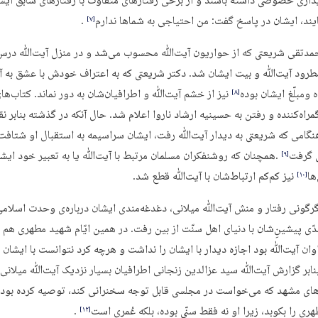
داری خصوصی داشته باشند و از برخی رفتارهای متفاوت با رفتارهای سابق ایش
مایند، ایشان در پاسخ گفت: من احتیاجی به شماها ندارم
.
‏[۷]‎
مدتقی شریعتی که از حواریون آیت‌ﷲ محسوب می‌شد و در منزل آیت‌ﷲ درس
مطرود آیت‌ﷲ و بیت ایشان شد. دکتر شریعتی که به اعتراف خودش با عشق به 
ومبلّغ ایشان بوده
نیز از خشم آیت‌ﷲ و اطرافیان‌شان به دور نماند. کتاب‌ها
‏[۸]‎
راه‌کننده و رفتن به حسینیه ارشاد ناروا اعلام شد. حال آنکه در گذشته بنابر نق
گامی که شریعتی به دیدار آیت‌ﷲ رفت، ایشان سراسیمه به استقبال او شتافت 
 گرفت
.همچنان که روشنفکران مسلمان مرتبط با آیت‌ﷲ یا به تعبیر خود ایش
‏[۹]‎
ها
نیز کم‌کم ارتباط‌شان با آیت‌ﷲ قطع شد.
‏[۱۰]‎
رگونی رفتار و منش آیت‌ﷲ میلانی، دغدغه‌مندی ایشان درباره‌ی وحدت اسلامی
دّی پیشینِ‌شان با دنیای اهل سنّت از بین رفت. در همین ایّام شهید مطهری هم 
وان آیت‌ﷲ بود اجازه دیدار با ایشان را نداشت و هرچه کرد نتوانست با ایشان 
نابر گزارش آیت‌ﷲ سید عزالدین زنجانی اطرافیان بسیار نزدیک آیت‌ﷲ میلانی 
‌های مشهد که می‌خواست در مجلسی قابل توجه سخنرانی کند، توصیه کرده بودند
ی را بکوبد، زیرا او نه فقط سنّی بوده، بلکه عُمری است
.
‏[۱۲]‎