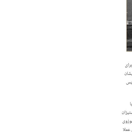
رای
یشان
ریس
ا
تیزان
وزوی
عملا