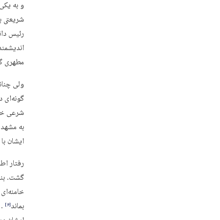
و به یکی
شریعتی ب
رئیس دان
اندیشمند
مطهری گف
ولی چنان
گونه‌ای د
شرعی خود
به مشهد 
ایشان با
رفتار اط
گشت. بنا
خامنه‌ای 
بماند
. 
‏[۶]‎