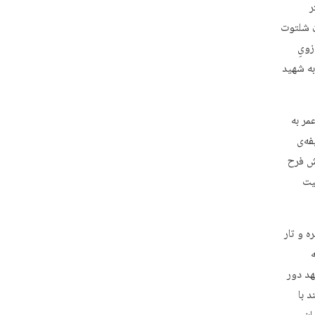
ر
ن شلتوت
زویِ
ه شهید
مر به
فه‌ی
ش فرح
یت
ه و تار
هد دور
 با