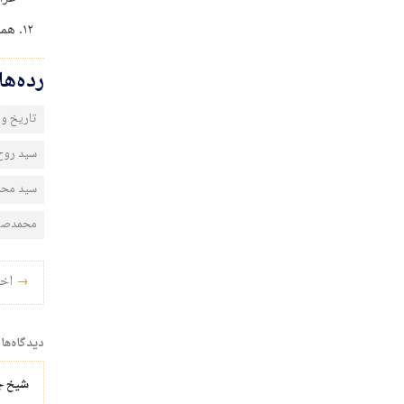
هما
رده‌ه
تاریخ و 
سید روح 
سید محم
محمدصاد
راه‌ب
→
اخت
دیدگاه‌ها
شیخ ج