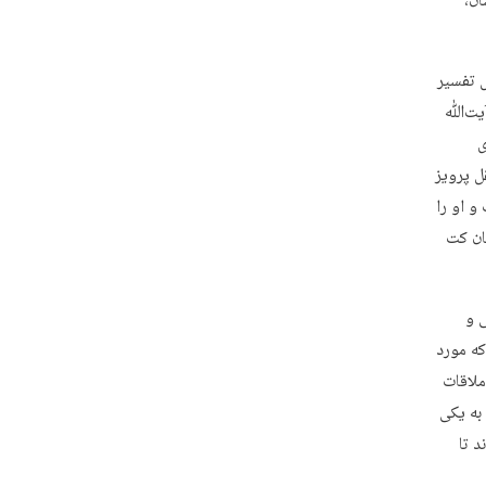
ان،
 تفسیر
آیت‌ﷲ
ی
ل پرویز
و او را
ان کت
 و
که مورد
ملاقات
به یکی
 تا