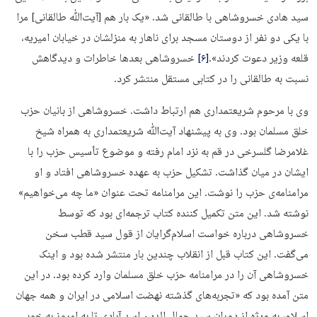
سید هادی خسروشاهی با طالقانی شد. «یک بار هم [آیت‌ﷲ طالقانی] مرا
با یکی دو نفر از دوستان مسجد برای ناهار به منزلشان در خیابان امیریه،
قلعه وزیر دعوت کردند».
[۶]
خسروشاهی بعدها خاطرات و دیدگاهش
نسبت به طالقانی را در کتابی مستقل منتشر کرد.
وی با مرحوم شریعتمداری هم ارتباط داشت. خسروشاهی از بانیان حزب
خلق مسلمان بود. وی به پیشنهاد آیت‌ﷲ شریعتمداری به همراه شیخ
غلامرضا گلسرخی در قم به نزد امام رفته و موضوع تأسیس حزب را با
ایشان در میان گذاشت. تشکیل حزب به عهده خسروشاهی افتاد و او
مرامنامه­‌ی حزب را نوشت. این مرامنامه تحت عنوان «ما چه می­‌خواهیم»
نوشته شد. این متن تکمیل کننده کتاب ترجمه­‌ای بود که توسط
خسروشاهی درباره خواست اسلام‌گرایان از قول سید قطب سخن
می‌گفت. این کتاب قبل از انقلاب چندین بار منتشر شده بود و اینک
خسروشاهی آن را در مرامنامه حزب خلق مسلمان وارد کرده بود. در این
متن آمده بود که «تجربه­‌های گذشته نهضت اسلامی در ایران و همه جهان
اسلام، به ویژه از دوران سید جمال­ الدین اسد آبادی تا به امروز به خوبی