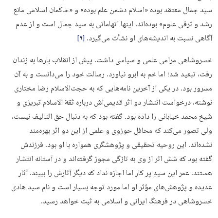
سید جمال معتقد بوده «اسلام دشمن علم بوده» و «حاکمان اسلامی مانع
رشد و ترقی علوم» بوده‌­اند. اینها اتهاماتی به سید جمال است و از عدم
آگاهی نسبت به اندیشه‌های او نشأت می­‌گیرد.
[۹]
خسروشاهی مرامی علمی و سیاسی داشت. پیش از انقلاب بارها به زندان
رفت، تبعید شد؛ اما خم به ابرو نیاورد. رسالت خود را می­‌دانست و به آن
مسرور بود. در یکی از آخرین نامه‌هایی که به حجت‌الاسلام رضا مختاری
نوشته، درخواست انتشار دو اثر قدیمی­‌اش درباره ثقة الاسلام تبریزی و
شیخ محمد خیابانی را داده بود. گفته بود که به دنبال حق التالیف نیست،
ولی تصور می­‌کند که محافل حوزوی و علمی از این دو اثر بهره‌مند
نشده‌اند. این روحیه تحقیقی و پژوهشگری همواره با او بود. فرزندش
گفته بود که شش اثر از وی به تازگی مجوز گرفته­‌اند و در آستانه انتشار
هستند. عمر این سیدِ پر کار اما اجازه نداد که دیگر آثارش را ببیند. آثار
عدیده و پژوهش‌های مؤثر او اما مورد توجه بسیار است و نام سید هادی
خسروشاهی در فرهنگ ایرانی و اسلامی به ثبت خواهد رسید.