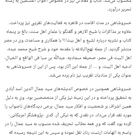
محسوب می­‌شد. کتاب و مقالاتی نیز در خصوص اخوان المسلمین به رشته
تحریر درآورد.
خسروشاهی در مدت اقامت در قاهره به فعالیت‌های تقریبی نیز پرداخت.
علاوه بر مذاکرات با شیخ الازهر و گفتگو با علمای اهل سنت، بالغ بر پنجاه
کتاب و نشریه درباره تشیع و اهل بیت
با همکاری و مساعدت وی در مصر
(ع)
منتشر گردید. از جمله نهج­‌البلاغه با مقدمه خود و شرح شیخ محمد عبده،
اهل البیت فی مصر، صحیفه سجادیه، عبدﷲ بن سبا فی الواقع و الخیال،
ادعیه اهل البیت، و … از جمله این آثار بود. پس از این از خسروشاهی به
عنوان یکی از منادیان تقریب نیز نام برده می­‌شد.
خسروشاهی همچنین در خصوص اندیشه­‌های سید جمال الدین اسد آبادی
به تحقیق پرداخته و در این زمینه نیز یکی از متخصصین بود. وی به دلیل
همین اشراف بر شخصیت و افکار سید جمال، برخی دیدگاه‌های ناصواب را
مورد نقد قرار می‌داد. در نقدی که به نیکی آر. کدی -پژوهشگر امریکایی-
کرده بود گفت که وی همه­ مطالب تحریف شده منسوب به سید جمال را در
پاسخ به اتهامات ارنست رنان نقل نموده و سپس به این نتیجه رسیده که