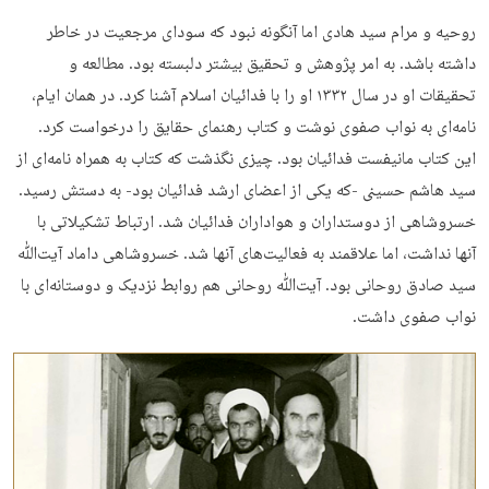
روحیه و مرام سید هادی اما آنگونه نبود که سودای مرجعیت در خاطر
داشته باشد. به امر پژوهش و تحقیق بیشتر دلبسته بود. مطالعه و
تحقیقات او در سال ۱۳۳۲ او را با فدائیان اسلام آشنا کرد. در همان ایام،
نامه‌­ای به نواب صفوی نوشت و کتاب رهنمای حقایق را درخواست کرد.
این کتاب مانیفست فدائیان بود. چیزی نگذشت که کتاب به همراه نامه­‌ای از
سید هاشم حسینی -که یکی از اعضای ارشد فدائیان بود- به دستش رسید.
خسروشاهی از دوستداران و هواداران فدائیان شد. ارتباط تشکیلاتی با
آنها نداشت، اما علاقمند به فعالیت‌های آنها شد. خسروشاهی داماد آیت­‌ﷲ
سید صادق روحانی بود. آیت‌­ﷲ روحانی هم روابط نزدیک و دوستانه‌­ای با
نواب صفوی داشت.