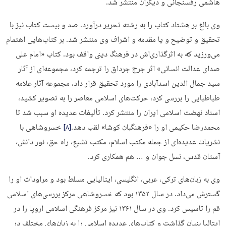
هاشمی رفسنجانی و دیگران منتشر شد.
وی بالغ بر هشتاد کتاب را به رشته تحریر درآورد. صد و بیست کتاب نیز با
تحقیق و توضیح و یا مقدمه و اشراف وی منتشر شد. بر کتاب‌هایی اهتمام
می‌ورزید که به اثرگذاری‌­اش در فرهنگ دینی واقف بود. کتاب «امام علی
صدای عدالت انسانی» اثر جرج جرداق را ترجمه کرد، مجموعه‌­ای از آثار
سید جمال­ الدین اسدآبادی را مورد تحقیق قرار داد، مجموعه آثار علامه
طباطبایی را بررسی کرد، حرکت‌های اسلامی معاصر را به تصویر کشید،
اسناد نهضت اسلامی ایران را منتشر کرد. تألیفات عدیده­ او سبب شد تا
محمدرضا حکیمی او را «فرهنگ­بان کوشا» لقب دهد.
[۸]
خسروشاهی با
نشریات عدیده‌­ای از جمله مکتب اسلام، مکتب تشیع، راه حق، نور دانش،
آستان قدس، نسل جوان و … هم همکاری کرد.
وی به زبان‌های ترکی، عربی، انگلیسی، ایتالیایی مسلط بود و مراودات او را
گسترش می‌­داد. در سال ۱۳۵۲ بود که خسروشاهی مرکز بررسی­‌های اسلامی
قم را تاسیس کرد. وی در سال ۱۳۶۱ نیز مرکز فرهنگی اسلامی اروپا را در
ایتالیا بنیان گذاشت و کتاب‌های عدیده­ اسلامی را به زبان‌های مختلف در