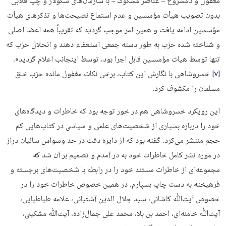
معقول و نامشروع – عناصر مشکوک – با سازمان‌های سکولار و چپ قلابی
بدون تصویب هیأت مؤسسین و عدم استماع نصیحت­‌ها و تذکرهای هیأت
مؤسسین ادامه یافت و همین امر موجب گردید که تقریباً همه اعضا اصلی
و شناخته شده حزب به طور دسته جمعی استعفاء دهند و انحلال حزب که
تنها توسط هیات مؤسسین قابل اجرا بود، توسط اینجانب اعلام گردید».
[۷]
خسروشاهی با نگارش این کتاب، برخی نکات مغفول مانده حزب خلق
مسلمان را مکشوف کرد.
این رویکرد خسروشاهی هم در خور توجه بود که خاطرات و دیدگاه‌های
خود را درباره بسیاری از شخصیت‌های علمی و سیاسی در کتاب‌هایی کم
حجم منتشر می­‌کرد. گفته بود که از دایره دقت در حد وسواس سالیان دراز
در مورد نشر کامل خاطرات خود به در آمدم و تصمیم بر آن شد که
مجموعه‌ای از خاطرات مستند خود را در رابطه با شخصیت‌های برجسته و
فرهیخته به دست چاپ بسپارم. در همین خصوص خاطرات خود را در
خصوص آیت‌ﷲ کاشانی، سید جلال الدین آشتیانی، علامه طباطبایی،
آیت‌ﷲ خامنه­‌ای، احمد بن بلا، محمد علی جمال‌زاده، آیت‌­ﷲ مشکینی،