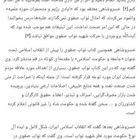
کاری بلدید انجام دهید و اگر از من کاری ساخته است بفرمایید تا من اقدام
کنم.
[۲]
خسروشاهی معتقد بود که «ایادی رژیم و متحجران حوزه علمیه»
وانمود می­‌کردند که امثال نواب صفوی نمی‌گذارند طلبه­‌ها درس بخوانند؛
در حالی که این امر صحت نداشت. این تبلیغات هم موجب شده بود که
آیت‌ﷲ بروجردی با حرکت شهید نواب صفوی موافق نباشد.
[۳]
خسروشاهی همچنین کتاب نواب صفوی را پیش از انقلاب اسلامی تحت
عنوان «جامعه و حکومت اسلامی» با مقدمه‌­ای کوتاه در قم منتشر کرد. وی
گفته بود که در این کتابِ نواب صفوی، بسیاری از اهداف مورد علاقه مردم
مسلمان ایران مورد توجه قرار گرفته است؛ از جمله اینکه با صراحت از ملی
شدن صنعت نفت و همه منابع طبیعی، اصلاحات ارضی بنیادین، برچیده
شدن بازار مصرف‌­گرایی، اسراف و تبذیر، اعطاء حقوق کارگران و
کشاورزان و … سخن گفته شده و حکومت شاه را غیر قانونی اعلام کرده
است.
خسروشاهی بعدها گفت که انقلاب اسلامی ایران، شکل کامل و ایده آل
نوع حکومت مورد نظر شهید نواب است. وی گفت که نواب صفوی در