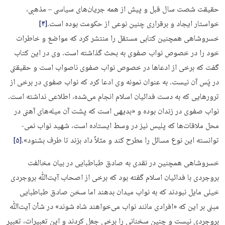
حقیقت شصت سال قبل و پیش از همه جریان‌های سیاسی – مذهبی،
خواستار ایجاد و برقراری چنین نوعی از حکومت بوده است.
[۴]
خسروشاهی همچنین کتابی مستقل را منتشر کرد که مواضع و خاطرات
خود را در خصوص نواب صفوی به بحث گذاشته است. وی در این کتاب
گفت که برخی از ادعاها در خصوص نواب صفوی ناصواب است و حقیقتی
در پَس آن نیست. به عنوان نمونه وی ادعا کرد که نواب صفوی در برخی از
ترورهایی که به دست فدائیان اسلام انجام می­‌شده، اطلاعی نداشته است.
نواب صفوی در زندان بوده و «بدیهی است که پشت آن میله‌­های آهنی در
محل ملاقات­‌ها که پلیس نیز در وسط ایستاده است، شهید نواب نمی‌­
توانسته این نوع مسائل را مطرح کند و مثلاً داد بزند تا طرف بشنود».
[۵]
خسروشاهی همچنین در نقدی به صادق طباطبایی در بیان مخالفت
بروجردی با فدائیان اسلام گفته بود که برخی از اصحاب آیت­‌ﷲ بروجردی
خیلی مایل نبودند که به نواب میدان بدهند اما سخن صادق طباطبایی
مبنی بر این که «افرادی مانند نواب می­‌خواهند شاه شوند» در شأن آیت‌­ﷲ
بروجردی نیست و چنین سخنانی را برخی جعل کردند و این تعبیرات، تعبیر