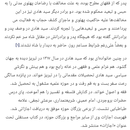
پدر که از فقهای مطرح بوده، به علت مخالفت با رضاخان پهلوی مدتی را به
حبس و تبعید محکوم شده بود. دو برادر دیگر سید هادی نیز در این
مخالفت‌ها علیه حاکمیت پهلوی و ماجرای کشف حجاب به فعالیت می­‌
پرداختند و حبس و تبعیدهایی را تجربه کردند. سید هادی در وصف پدر و
برادرانش گفته بود که هیچگاه پدر و برادرانش در مقابل شاه سر خم نکردند
و بعضاً علی‌رغم شرایط مساعدِ روز، حاضر به دیدار با شاه نشدند.
[۱]
در چنین خانواده‌­ای بود که سید هادی در سال ۱۳۱۷ در تبریز دیده به جهان
گشود. هم مَرام علمی و فقهی در خانه رایج بود و هم بینش و نگرشی
سیاسی. سید هادی تحصیلات مقدماتی را در تبریز خواند. در پانزده سالگی
رخت سفر بست و به قم رفت و در حوزه علمیه مشغول به تحصیل شد.
فقه و اصول خواند. در کنارش فلسفه و تفسیر را هم آموخت. پای درس
حضرات بروجردی، امام خمینی، شریعتمداری، مرعشی نجفی، علامه
طباطبایی نشست. از برخی بزرگان حوزه موفق به دریافت اجازاتی شد.
فهرست اجازات وی از سایر مراجع و بزرگان حوزه، در کتاب مستقلی تحت
عنوان «اجازات» منتشر شد.