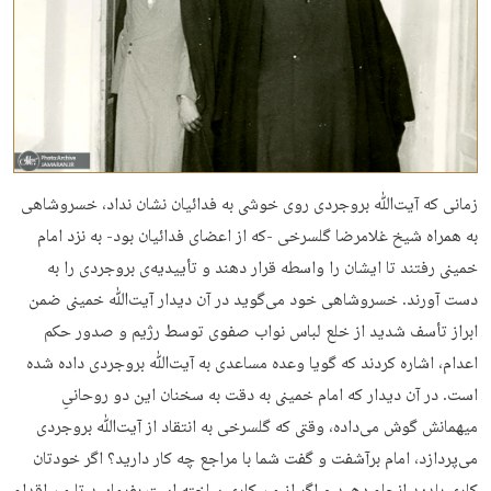
زمانی که آیت‌­ﷲ بروجردی روی خوشی به فدائیان نشان نداد، خسروشاهی
به همراه شیخ غلامرضا گلسرخی -که از اعضای فدائیان بود- به نزد امام
خمینی رفتند تا ایشان را واسطه قرار دهند و تأییدیه­‌ی بروجردی را به
دست آورند. خسروشاهی خود می­‌گوید در آن دیدار آیت‌ﷲ خمینی ضمن
ابراز تأسف شدید از خلع لباس نواب صفوی توسط رژیم و صدور حکم
اعدام، اشاره کردند که گویا وعده مساعدی به آیت‌ﷲ بروجردی داده شده
است. در آن دیدار که امام خمینی به دقت به سخنان این دو روحانیِ
میهمانش گوش می‌­داده، وقتی که گلسرخی به انتقاد از آیت­‌ﷲ بروجردی
می­‌پردازد، امام برآشفت و گفت شما با مراجع چه کار دارید؟ اگر خودتان