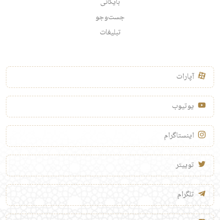
بایگانی
جست‌وجو
تبلیغات
آپارات
یوتیوب
اینستاگرام
توییتر
تلگرام