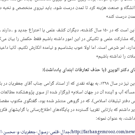
دانشگاه و صنعت هزینه کرد تا تمدن درست شود. باید نیروی متخصص و نخبه د
 تمدن درست کند»
«اشکال این است که در ۱۵۰ سال کذشته، دیگران کشف علمی یا اختراع جدید و ..دارند 
‌که مشارکت علمی و تکنیکی در این امور داشته باشیم فقط حکمش را بیان می‌ک
ارد، امر شرعی است. اما اولا خوب بشناسیم و نیامده انکارش نکنیم، ثانیا داعی
ات را نداشته باشیم»
ی دکتر الویری (با حذف تعارفات ابتدای یادداشت):
پیش از این نیز در سال ۱۳۹۸، به بهانه نقدی که از استاد گرامی جناب آقای جعفریان در ب
أله آب و آینده آن در جهان اسلام» (برگزار شده از سوی پژوهشکده مطالعات 
ی دفتر تبلیغات اسلامی)، که در گروهی منتشر شده بود، گفتگوی مکتوب مفصلی
ر داشتم که بازتابی تقریبا گسترده در پایگاه‌های اطلاع‌رسانی با گرایشهای فکری
اشت، به عنوان نمونه:
http://farhangemrooz.com/news/59922/جدال-قلمی-رسول-جعفریان-و-مح