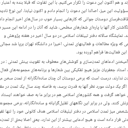
ند و هم اکنون این دعوت را تکرار می‌کنیم. با این تفاوت که قبلا بنده به اعتبار 
ولیت این میز، اصالتا این دعوت را انجام دادم و اکنون نیابتا. این نوع نادید
قت‌فرسای دوستان جوانی که کارهایی بسیار خوب در سال‌های اخیر انجام داده‌
اشتن کار آنها با پاره‌ای شعارهای سطحی، شاید که آنان را در ادامه این مسیر 
د. نمایشگاه سالانه دفتر تبیلغات اسلامی در دو سال اخیر در هفته پژوهش و
 که ویژه مطالعات و فعالیتهای تمدنی، اخیرا در دانشگاه تهران برپا شد مجالی 
این فعالیت‌ها فراهم آورده بود.
آمیختن ادعاهای تمدن‌سازی و کوشش‌های معطوف به تقویت بینش تمدنی : در ا
 استاد جعفریان عزیز هیچ تفکیکی بین شعارها و برنامه‌های مجموعه‌های فعال 
ن ندارند، درست است که برخی دوستان آن چنان ساده‌انگارانه از تمدن سخن می
اگر یک دولت مورد نظر آنها به قدرت برسد، به فاصله چند سال یک تمدن در م
خواهد گرفت و همه کشورهای اسلامی هم در برابر ما به صف خواهند ایستاد ت
کرنش کنند. ولی در برابر این نگاههای تقلیل‌گرایانه و ساده‌انگارانه، برخی مجموعه‌
ص میز تمدن اسلامی در دفتر تبلیغات اسلامی هدف کانونی خود را تنها تق
نی قرار داده است و هیچ ادعایی بیشتر از این ندارد، یعنی اصلا بحثی از تمدن‌