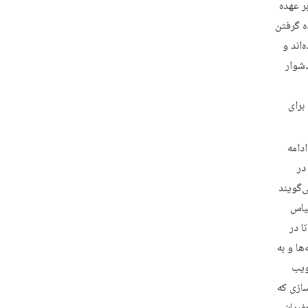
بر عهده
ه گرفتن
اند و
دشوار
برای
دامه
در
‌گویند
قیاس
ا در
ها و به
ویب
سازی که