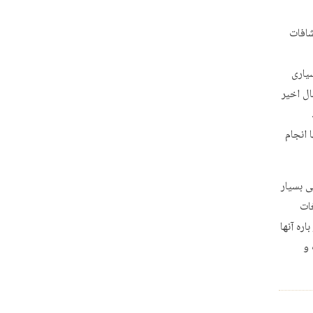
شافات
یاری
ل اخیر
 انجام
ی بسیار
غات
ره آنها
 و