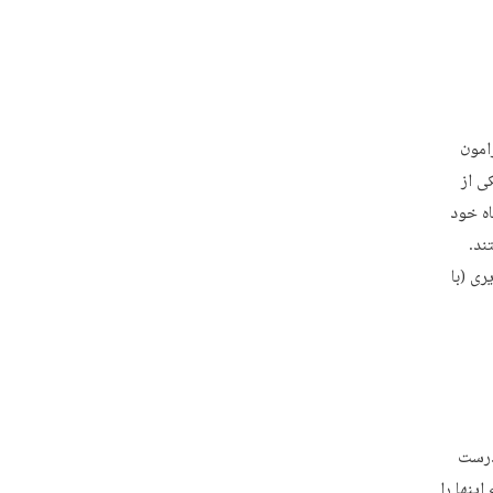
امون
ی از
اه خود
ند.
ری (با
 درست
ینها را