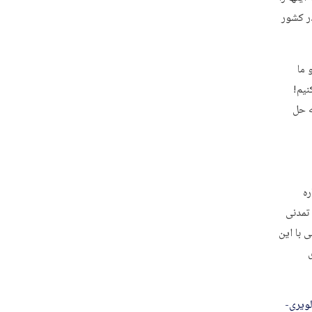
ر کشور
و ما
نیم!
ه حل
اره
تمدنی
 با این
سن-الویری-