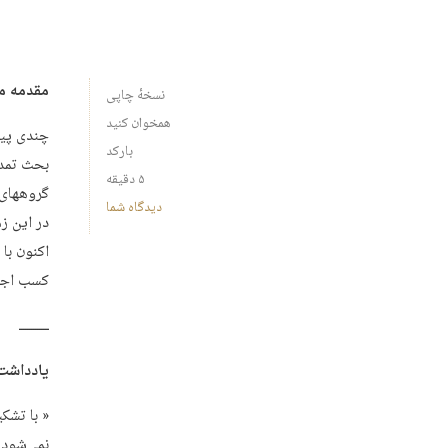
مقدمه م
نسخهٔ چاپی
همخوان کنید
چندی پیش
بارکد
بحث تمدن
۵ دقیقه
گروههای 
دیدگاه شما
در این ز
اکنون با
کسب اجاز
ـــــــــــــــ
یادداشت 
« با تشک
نمی‌شود.