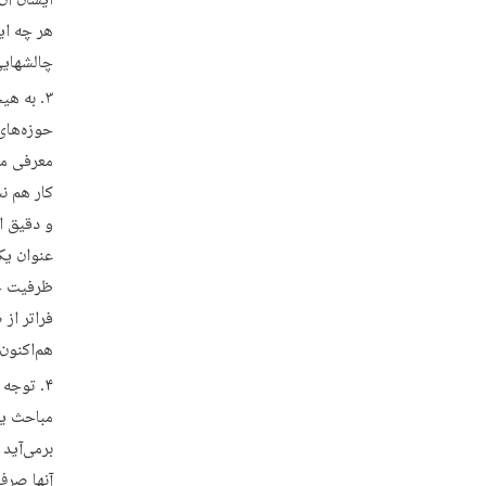
ایشان آن 
هر چه ای
چالشهایی
به هیچ
حوزه‌های
معرفی می
کار هم ن
و دقیق ا
عنوان یک
ظرفیت حو
فراتر از
هم‌اکنون
توجه ن
مباحث یک
برمی‌آید
آنها صرف