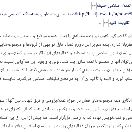
-تمدن-اسلامی-صبغه
http://basijnews.ir/fa/news/9162023/صبغه-دینی-به-علوم-ره-به-ناکجاآباد-می
-تقویت-کنیم
…
 آن گفت‌وگو، اکنون نیز بنده مخالفتی با بخش عمده موضع و سخنان دردمندانه
ریان ندارم. بنده هم بر این باورم تعداد قابل توجهی از گروه‌ها و مجموعه‌هایی
 تمدن نوین اسلامی پدید آمده‌اند و فعالیتهای آنها، اگر در مسیر تمدن‌سوزی نب
‌توان آنها را همسو با تمدن‌‌سازی پنداشت. ولی با وجود این هم‌آوایی نسبت به
آقای جعفریان، نسبت به متنی که بازنشر شده‌است، شش نکته را که شاید بتوان آن
اب آورد و البته با تأکید بر آن چه در دفتر تبلیغات اسلامی می‌گذرد، شایسته ت
انگاری همه مجموعه‌های فعال در حوزه تمدن‌پژوهی و فرق ننهادن بین آنها : سو
ی استاد جعفریان در این یادداشت و به یک چوب راندن همه کسانی که پای در ع
ی و تمدن‌نویسی نهاده‌اند، به راستی دل‌آزار است. هم پیش از این، از این استا
ه‌ایم که از نزدیک در جریان فعالیتهای زیر نظر میز تمدن اسلامی دفتر تبلیغات