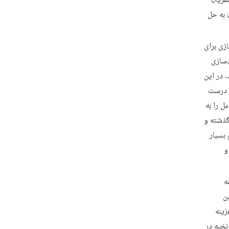
فریان
 به حل
زی برای
‌سازی
 در این
ر درست
ل را به
گذشته و
 بسیار
و
ه
ن
زینه
خبه در