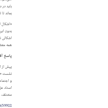
باید در 
بماند تا
بدون این
اشکالی ند
همه معضل
پاسخ آقا
نشست «مس
و اجتماع
استاد عزی
مختلف، د