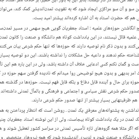
را نقد می‌کنند در کار نیست. بنابر این به باور این حقیر، بر خلاف نظر استاد جع
ن سو و آن سو مراکزی ایجاد شود که به تقویت تمدن‌اندیشی کمک کند، می‌توان
 هم که حضرت استاد به آن اشاره کرده‌اند بیشتر امید بست.
 انگاشتن حوزه‌های علمیه : استاد جعفریان گویی هیچ سهمی در مسیر تمدن‌سا
 علمیه قائل نیستند، در این یادداشت کوتاه هم دانشگاه و صنعت را کانون تمدن
‌کنند و بدون ذکر نام توصیه دارند که حوزه‌ها که تنها حکم شرعی بیان می‌کنند،
شناخته حکم ندهند و داعیه حل مشکلات را نداشته باشند. این دو توصیه بسیا
ست و گمان نکنم کسی ادعایی خلاف آن داشته باشد، ولی در این باره هم این تأم
 امر بدیهی و بدون هیچ توضیحی روا میدانم که نادیده گرفتن سهم حوزه در 
زه برای حال و آینده قابل دفاع و بلکه قابل فهم نیست. حوزه‌ها در گذشته هم
 صدور حکم شرعی نقش سیاسی و اجتماعی و فرهنگی و بالمآل تمدنی داشته‌اند 
 هم ظرفیتهایی بسیار بیشتر از تنها صدور حکم شرعی دارند.
داشتن به پشتوانه‌های معرفتی یک تمدن ـ روشن است که انتظار پرداختن به هم
 تمدن در یک یادداشت کوتاه بیجاست، ولی از این نوشته استاد جعفریان چنی
 که اگر مثلا همه گروه‌های تازه تأسیس تمدنی در سراسر کشور تعطیل شوند و ه
 دانشگاه و صنعت شود و تدبیری اندیشیده شود که همه نیروهای متخصص و ن