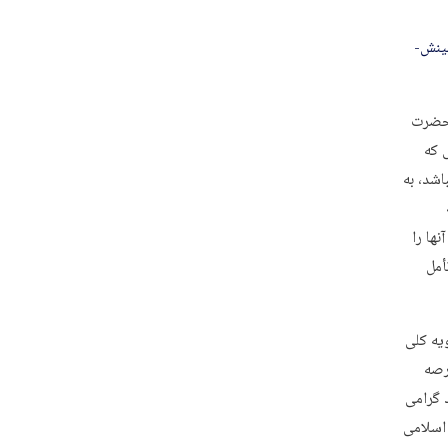
-بردبینش-
 حضرت
 که
اشد، به
ها را
أمل
یه کلی
رصه
د گرامی
 اسلامی