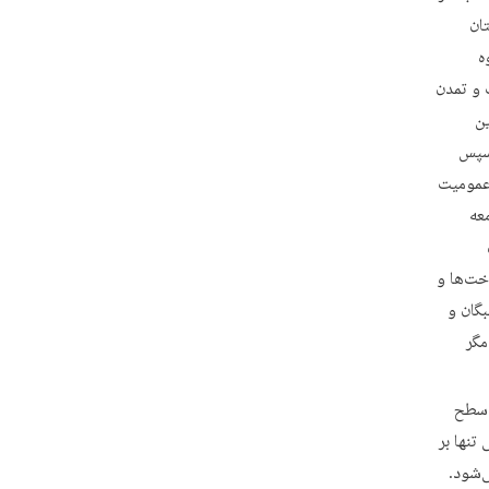
ان
ه
 و تمدن
ین
 سپس
 عمومیت
عه
اخت‌ها و
بگان و
مگر
 سطح
تنها بر
‌شود.