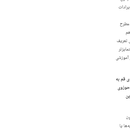
یرادات
 مطرح
هم
ش تعریف
تمایزتر
ز آموزشی
ی قم به
 حوزوی
ین
ون
ها یا