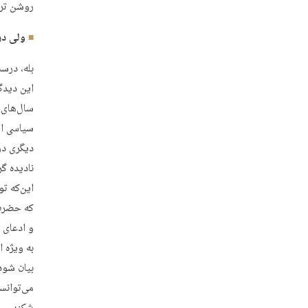
روشن تری
ولی در
بله، درس
این دیدگ
سال‌های ق
سیاسی اس
دیگری در
نادیده گ
این‌که ت
که حضرت 
و ادعای 
به ویژه 
بیان شود
می‌توانس