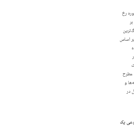
وره رخ
بر
‌ترین
بر اساس
ه
ث
 مطرح
‌ها و
 شاید برجسته ترین گفتگوهای آن دوره ۶ سال در
وعی یک