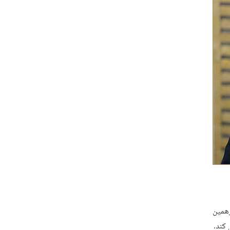
رهمین
 کند.