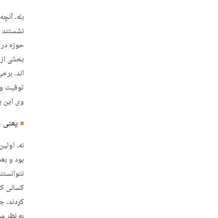
بله. آنچ
نشستند و
حوزه در 
بخشی از 
اند. برخ
توقیت ول
وی این ب
یعنی ح
نه. اولی
بود و بع
نتوانستند
کسانی که
کردند، ج
به نظر م