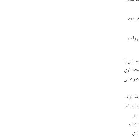
گذشته
را در
یاری با
ستمداری
وضوعاتی
شمارند.
اند اما
در
مند و
ادی