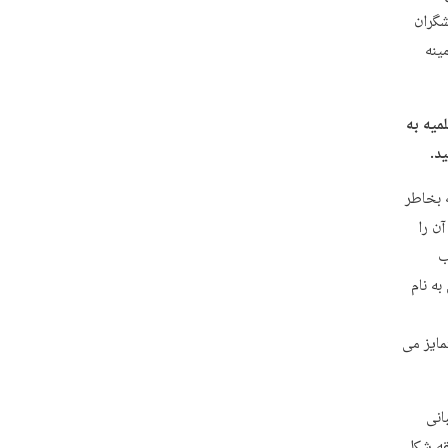
شگران
ینه
میه به
د.
 بخاطر
آن را
ب
ه نام
مایز می
انی
قه شکل