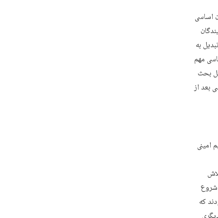
ن اساسی
ندگان
بدیل به
اسی مهم
ثل بحث
 بعد از
 امینی
لاش
 شروع
ند که
دیگری