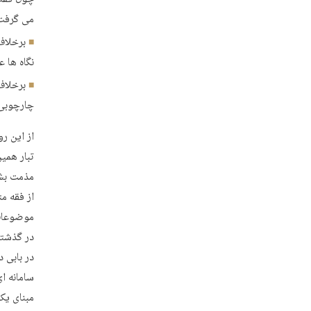
می گرفت 
برخلاف
نگاه ها ع
برخلاف
چارچوبی 
از این ر
تبار همی
مذمت بشم
از فقه م
موضوعات 
در گذشته 
در بابی 
سامانه ا
مبنای یک 