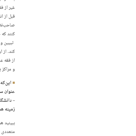
غیر از فق
قبل از ا
صاحب‌نظر
کنند که ج
تبیین و 
از فقه عا
و مراکز 
این‌که
عنوان سا
– دانشگا
زمینه هم
ببینید ه
متعددی ت