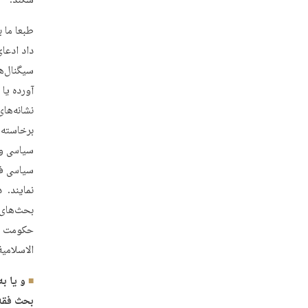
شکند.
طبعا ما 
داد ادعا
سیگنال‌ه
آورده یا
نشانه‌ها
برخاسته 
سیاسی و 
سیاسی فق
نمایند. 
حکومت اس
الاسلامی
و یا ب
بحث فقه