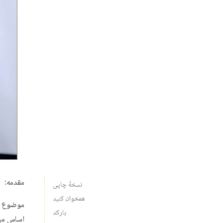
مقدمه:
نسخهٔ چاپی
همخوان کنید
موضوع فق
بارکد
اساس مبا