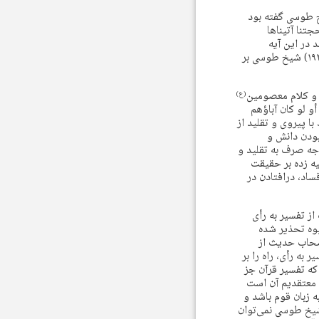
خ طوسی گفته بود
تنا آتیناها
ه آورده بود که خداوند در این آیه
احتجاج با کفار و دشمنان را مورد تصویب و تأیید و تشویق قرار می‌دهد. (التبیان، ج ۴، صص ۱۹۱-۱۹۲) شیخ طوسی بر
 و کلام معصومین
(ع)
 أو لو کان آباؤهم
ر ارتباط با پیروی و تقلید از
بودن دانش و
جه صرف به تقلید و
یه زده بر حقیقت
ساد، درافتادن در
 تفسیر به رأی
یوه تحذیر شده
صحاب حدیث از
به رأی، راه را بر
که تفسیر قرآن جز
 معتقدیم آن است
 زبان قوم باشد و
چیزی از ظاهر آن فهم نشود؟» (التبیان، ج ۱، ص ۴) به بیان شیخ طوسی نمی‌توان