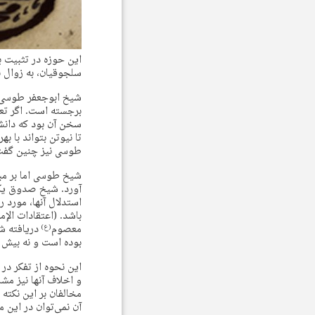
این حوزه در تثبیت ب
سلجوقیان، به زوال ن
شیخ ابوجعفر طوسی آ
برجسته است. اگر تعبی
سخن آن بود که دانشمن
تا نیوتن بتواند با ب
طوسی نیز چنین گفت. 
شیخ طوسی اما بر مبا
آورد. شیخ صدوق یکی 
استدلال آنها، مورد
معصوم
دریافته ش
(ع)
بوده است و نه بیش ا
این نحوه از تفکر در
و اخلاف آنها نیز مش
مخالفان بر این نکت
آن نمی‌توان در این 