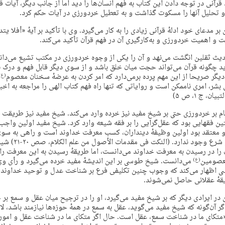
رآنی در توجه دادن این کتاب به فهم انسان‌ها را دید اما از جانب دیگر، آیات قرآ
و تحلیل آنها را مسکوت گذاشت و به تعطیل خردورزی در آیات حکم کرد.
دعای خود ادلهٔ قرآنی زیادی را به کار می‌گیرد. وی با تأکید بر آیهٔ «أفلا یتد
لت و اهمیت خردورزی و به‌کارگیری آن در فهم قرآن تأکید می‌کند.
ث ثقلین انگشت می‌نهد و آن را یکی از وجوه خردورزی در مکتب تشیع می‌داند. 
چگونه قرآن می‌تواند حجت میان خلق باشد و از سوی دیگر قابل فهم و درک ب
یگر صریحا از این مهم پرده برمی‌دارد که امر کردن به عرضهٔ سخنان معصوم
(ع)
بشر، امری ناممکن است و روایاتی که تنها راه فهم کتاب الهی را مراجعه به اخبار
، ج ۱، ص ۵)
 بر خردورزی حتی بر شیخ مفید نیز خرده وارد می‌کند. شیخ مفید نیز طریقت ع
تین فقهایی بود که عقل‌گرایی را بر فقه شیعه وارد کرد. شیخ مفید اولین واجب
و معتقد بود اولین وظیفهٔ دینداران، کسب معرفت خداوند است و راهی به سو
جز از طریق پیامبر و شرع وج
را در رسیدن به معرفت خداوند می‌دانست، اما طریقهٔ رسیدن به این معرفت ر
معصومین
می‌دانست. شیخ طوسی بر این اندیشهٔ مفید خرده می‌گیرد و رأی وی
(ع)
 اظهار می‌کند که وجوب چنین تکلیفی فرع بر شناخت عدل و توحید خداوند
قهٔ عقلانی حاصل نمی‌شوند.
ایرادی دیگر که بر شیخ مفید می‌گیرد، او را در ترجیح میان عقل و سمع بر خط
 آن‌گونه که شیخ مفید می‌گوید، عقل به سمع در همهٔ حوزه‌ها نیازمند باشد، ل
متکای ما در شناخت سمع، عقل است. حال اگر متکای ما در شناخت عقل و امور