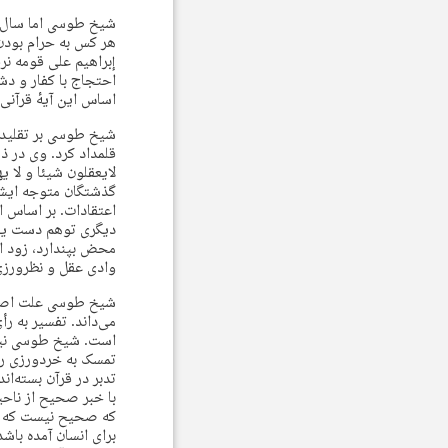
شیخ طوسی اما سال‌ه
هر کس به حرام بودن 
اساس این آیهٔ قرآنی،
شیخ طوسی بر تقلیدگر
قلمداد کرد. وی در ذیل
گذشتگان متوجه ایشا
اعتقادات. بر اساس ا
دیگری توهم دست یافت
محض بپندارد، زود اس
وادی عقل و نظرورزی است.
شیخ طوسی علت اصلی
می‌داند. تفسیر به ر
است. شیخ طوسی نیز 
تمسک به خردورزی روی
تدبر در قرآن بسته‌ا
با خبر صحیح از ناحیه
که صحیح نیست که در 