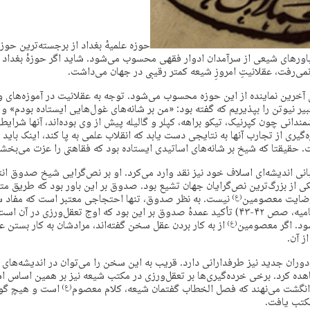
حوزه علمیهٔ بغداد از برجسته‌ترین حوز
اورهای شیعی از سرآمدان ادوار فقهی محسوب می‌شود. شاید اگر حوزهٔ بغداد 
می‌رفت، عقلانیتِ امروزِ شیعه کمتر رقیبی در جهان می‌داشت.
خرین نماینده از این حوزه محسوب می‌شود. توجه به عقلانیت در آموزه‌های وی
ر نیوتن را بپذیریم که گفته بود: «من بر شانه‌های غول‌هایی ایستاده بودم» و 
دانی چون کپرنیک، تیکو براهه، کپلر و گالیله پیش از وی بوده‌اند، آنها شرایطی 
هره‌گیری از تجارب آنها به نتایجی دست یابد که انقلاب علمی به پا کند، اینک با
حقیقتا که شیخ بر شانه‌های اساتیدی ایستاده بود که فقاهتی را عزت می‌بخشی
نی اندیشه‌ای اسلاف خود نیز نقد وارد می‌کرد. او بر نص‌گرایی شیخ صدوق انت
از بزرگ‌ترین نص‌گرایان جهان تشیع بود. صدوق بر این باور بود که طریق مت
 رضایت معصومین
نیست. به نظر صدوق، تنها احتجاجی معتبر است که مفاد
(ع)
باشد. (اعتقادات الإمامیه، صص ۴۲-۴۳) تأکید عمدهٔ صدوق بر این بود که اوج تعقل‌ورزی د
ود. اگر معصومین
از به کار بردن عقل سخن گفته‌اند، مرادشان به کار بستن 
(ع)
ز آن.
 دوران جدید نیز طرفدارانی دارد. قریب به این سخن را می‌توان در اندیشه‌های 
اهده کرد. برخی خرده‌گیری‌ها بر تعقل‌ورزی در مکتب شیعه نیز بر همین اساس 
ه انگشت می‌نهند که فصل الخطاب گفتمان شیعه، کلام معصوم
است و هیچ گون
(ع)
مکتب یافت.