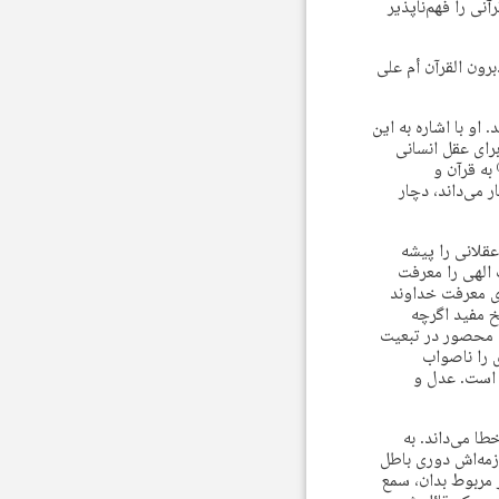
نی را فهم‌ناپذیر
برون القرآن أم علی
او با اشاره به این
رای عقل انسانی
به قرآن و
 می‌داند، دچار
قلانی را پیشه
 الهی را معرفت
ی معرفت خداوند
ود ندارد. (النکت فی مقدمات الأصول من علم الکلام، صص ۲۰-۲۱) شیخ مفید اگرچه
ا محصور در تبعیت
 را ناصواب
 است. عدل و
ا می‌داند. به
ازمه‌اش دوری باطل
 مربوط بدان، سمع