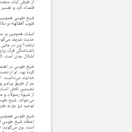
از طرفی آیات متعدد ق
قلمداد کرد و تفسیر 
شیخ طوسی همچنین بر م
قلوب أقفالها» بر دلا
ایشان همچنین بر حدی
حدیث شریف می‌گوید 
نباشد؟ وی در جایی د
ناشناختگی قرآن برای 
اشکال جدی است. (التبیان
شیخ طوسی در اهتمام
کرده بود. او از نخس
خداوند می‌دانست. ا
نخستین تلاش انسان 
از شیوهٔ رسولان و 
می‌خواند. شیخ طوسی
توحید نیز جز به طری
شیخ طوسی همچنین در 
اعتقاد شیخ طوسی اگر
است. وی می‌گوید: «