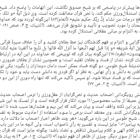
ا پیش‌تر در پاسخی که بر شیخ صدوق نگاشت، این اتهامات را پاسخ داد. شی
استدلال‌ورزی حکم کند، با نص قرآن مخالفت کرده است. وی ذیل آیهٔ «و تلک حج
إبراهیم علی قومه نرفع درجات من نشاء إنَّ ربَّک حکیم علیم» (أنعام/۸۳) این‌گون
 به التزام بر مبانی عقلانی استدلال کرده بود.
ایی و التزام بر فهم گذشتگان نیز خط بطلان کشید و آن را خلاف سیرهٔ قرآنی
 آیهٔ شریفه «و إذا قیل لهم اتّبعوا ما أنزل ﷲ قالوا بل نتّبع ما ألفینا علیه آبائنا
لایعقلون شیئا و لا یهتدون» (بقره/۱۷۰) این‌گونه بیان کرد که توبیخی که خداوند در این آیه د
ن کرده، نشان از فساد و بطلان تقلید است؛ و همچنین نشان از بطلان ضروری 
ندیشهٔ شیخ طوسی، دو گونه فساد ممکن است دامان دینداران را بگیرد؛ یکی تو
ن به دانش و رأی نهایی. به نظر او اگر فردی به دانشی دست یابد و خود را تک
ت که بر فساد مبتلا شود. او سپس تأکید می‌کند که تنها راه دوری از این دو ف
 (التبیان، ج ۲، ص ۷۷)
 رویگردانی اصحاب حدیث و نص‌گرایان از عقل‌ورزی را ترس اصحاب حدیث از
أی عمیقا از جانب معصومین
مورد انکار قرار گرفته است و از تمسک به این ش
(ع)
بر این نکته واقف است و بیان می‌کند که این بیم و هشدارها سبب شده تا ا
گرادنی کنند. وی معتقد است برخی با سوء استفاده از احادیث مربوط به تفسیر 
ند. شیخ طوسی در این باره می‌گوید: «هر چند ظاهر اخبار اصحاب ما دلالت دارد 
 پیامبر
جایز نیست و تفسیر به رأی ناصواب است، ولی آنچه ما در این باب
(ص)
کلام الهی و کلام پیامبرش تناقض و تضاد باشد؛ چگونه جایز است که قرآن به
برای انسان آمده باشد اما از سوی دیگر، 