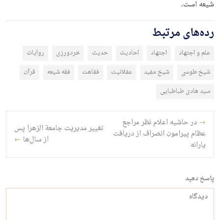
شیعه است.
رده‌های مرتبط
علم و اجتهاد
اجتهاد
احادیث
حدیث
خردورزی
روایات
شیخ طوسی
شیخ مفید
عقلانیت
فقاهت
فقه شیعه
قرآن
سید هادی طباطبایی
راه‌بری نوشته
→
در حاشیه اعلام نظر مراجع
تغییر مدیریت جامعة الزهرا پس
عظام پیرامون انصراف از دریافت
از سال‌ها
←
یارانه
پاسخ دهید
دیدگاه