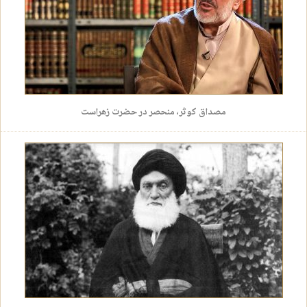
مصداق کوثر، منحصر در حضرت زهراست