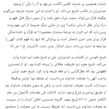
ایشان همچنین بر حدیث ثقلین انگشت می‌نهد و آن را یکی از وجوه
خردورزی در مکتب تشیع می‌داند. او با اشاره به این حدیث شریف می‌گوید
چگونه قرآن می‌تواند حجت میان خلق باشد و از سوی دیگر قابل فهم و
درک برای عقل انسانی نباشد؟ وی در جایی دیگر صریحا از این مهم پرده
برمی‌دارد که امر کردن به عرضهٔ سخنان معصوم
به قرآن و ناشناختگی
(ع)
قرآن برای بشر، امری ناممکن است و روایاتی که تنها راه فهم کتاب الهی را
مراجعه به اخبار می‌داند، دچار اشکال جدی است. (التبیان، ج ۱، ص ۵)
شیخ طوسی در اهتمام بر خردورزی حتی بر شیخ مفید نیز خرده وارد
می‌کند. شیخ مفید نیز طریقت عقلانی را پیشه کرده بود. او از نخستین
فقهایی بود که عقل‌گرایی را بر فقه شیعه وارد کرد. شیخ مفید اولین
واجب الهی را معرفت خداوند می‌دانست. او معتقد بود اولین وظیفهٔ
دینداران، کسب معرفت خداوند است و راهی به سوی معرفت خداوند جز
از طریق پیامبر و شرع وجود ندارد. (النکت فی مقدمات الأصول من علم
الکلام، صص ۲۰-۲۱) شیخ مفید اگرچه نخستین تلاش انسان را در رسیدن
به معرفت خداوند می‌دانست، اما طریقهٔ رسیدن به این معرفت را محصور