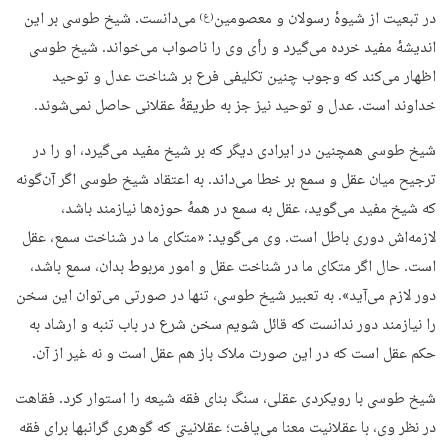
در تبعیت از شیوهٔ رسولان و معصومین
می‌دانست. شیخ طوسی بر این
(ع)
اندیشهٔ مفید خرده می‌گیرد و رأی وی را ناصواب می‌خواند. شیخ طوسی
اظهار می‌کند که وجوب چنین تکلیفی فرع بر شناخت عدل و توحید
خداوند است. عدل و توحید نیز جز به طریقهٔ عقلانی حاصل نمی‌شوند.
شیخ طوسی همچنین در ایرادی دیگر که بر شیخ مفید می‌گیرد، او را در
ترجیح میان عقل و سمع بر خطا می‌داند. به اعتقاد شیخ طوسی اگر آن‌گونه
که شیخ مفید می‌گوید، عقل به سمع در همهٔ حوزه‌ها نیازمند باشد،
لازمه‌اش دوری باطل است. وی می‌گوید: «متکای ما در شناخت سمع، عقل
است. حال اگر متکای ما در شناخت عقل و امور مربوط بدان، سمع باشد،
دور لازم می‌آید». به تعبیر شیخ طوسی، تنها در صورتی می‌توان این سخن
را نیازمند دور ندانست که قائل شویم سخن شرع در باب تنبه و ارشاد به
حکم عقل است که در این صورت ملاک باز هم عقل است و نه غیر از آن.
شیخ طوسی با رویکردی عقلی، سنگ بنای فقه شیعه را استوار کرد. فقاهت
در نظر وی، با عقلانیت معنا می‌یافت؛ عقلانیتی که گوهری گرانبها برای فقه