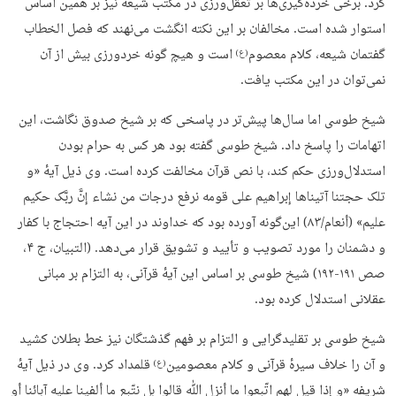
کرد. برخی خرده‌گیری‌ها بر تعقل‌ورزی در مکتب شیعه نیز بر همین اساس
استوار شده است. مخالفان بر این نکته انگشت می‌نهند که فصل الخطاب
گفتمان شیعه، کلام معصوم
است و هیچ گونه خردورزی بیش از آن
(ع)
نمی‌توان در این مکتب یافت.
شیخ طوسی اما سال‌ها پیش‌تر در پاسخی که بر شیخ صدوق نگاشت، این
اتهامات را پاسخ داد. شیخ طوسی گفته بود هر کس به حرام بودن
استدلال‌ورزی حکم کند، با نص قرآن مخالفت کرده است. وی ذیل آیهٔ «و
تلک حجتنا آتیناها إبراهیم علی قومه نرفع درجات من نشاء إنَّ ربَّک حکیم
علیم» (أنعام/۸۳) این‌گونه آورده بود که خداوند در این آیه احتجاج با کفار
و دشمنان را مورد تصویب و تأیید و تشویق قرار می‌دهد. (التبیان، ج ۴،
صص ۱۹۱-۱۹۲) شیخ طوسی بر اساس این آیهٔ قرآنی، به التزام بر مبانی
عقلانی استدلال کرده بود.
شیخ طوسی بر تقلیدگرایی و التزام بر فهم گذشتگان نیز خط بطلان کشید
و آن را خلاف سیرهٔ قرآنی و کلام معصومین
قلمداد کرد. وی در ذیل آیهٔ
(ع)
شریفه «و إذا قیل لهم اتّبعوا ما أنزل ﷲ قالوا بل نتّبع ما ألفینا علیه آبائنا أو