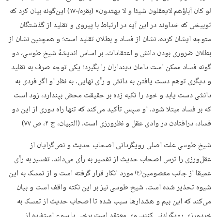
لو کان آباؤهم لایعقلون شیئا و لا یهتدون» (بقره/۱۷۰) این‌گونه بیان کرد که
توبیخی که خداوند در این آیه در ارتباط با پیروی و تقلید از گذشتگان
متوجه ایشان کرده، نشان از فساد و بطلان تقلید است؛ و همچنین نشان از
بطلان ضروری بودن دانش و اعتقادات. بر اساس اندیشهٔ شیخ طوسی، دو
گونه فساد ممکن است دامان دینداران را بگیرد؛ یکی توجه صرف به تقلید
و دیگری توهم دست یافتن به دانش و رأی نهایی. به نظر او اگر فردی به
دانشی دست یابد و خود را تکیه زده بر حقیقت محض بپندارد، زود است
که بر فساد مبتلا شود. او سپس تأکید می‌کند که تنها راه دوری از این دو
فساد، درافتادن در وادی عقل و نظرورزی است. (التبیان، ج ۲، ص ۷۷)
شیخ طوسی علت اصلی رویگردانی اصحاب حدیث و نص‌گرایان از
عقل‌ورزی را ترس اصحاب حدیث از تفسیر به رأی می‌داند. تفسیر به رأی
عمیقا از جانب معصومین
مورد انکار قرار گرفته است و از تمسک به این
(ع)
شیوه تحذیر شده است. شیخ طوسی نیز بر این نکته واقف است و بیان
می‌کند که این بیم و هشدارها سبب شده تا اصحاب حدیث از تمسک به
خردورزی رویگرادنی کنند. وی معتقد است برخی با سوء استفاده از