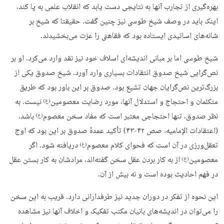
بهره‌گیری از تجارب آنها به نتایجی دست یابد که انقلاب علمی به پا کند،
اینک باید در وصف شیخ طوسی نیز چنین گفت. حقیقتا که شیخ بر
شانه‌های اساتیدی ایستاده بود که فقاهتی را عزت می‌بخشیدند.
شیخ طوسی اما بر مبانی اندیشه‌ای اسلاف خود نیز نقد وارد می‌کرد. او بر
نص‌گرایی شیخ صدوق انتقادات بسیاری وارد آورد. شیخ صدوق یکی از
بزرگ‌ترین نص‌گرایان جهان تشیع بود. صدوق بر این باور بود که طریق
متکلمان و احتجاج و استدلال آنها، مورد رضایت معصومین
نیست. به
(ع)
نظر صدوق، تنها احتجاجی معتبر است که مفاد سخن معصوم
باشد.
(ع)
(اعتقادات الإمامیه، صص ۴۲-۴۳) تأکید عمدهٔ صدوق بر این بود که اوج
تعقل‌ورزی در آن است که فحوای کلام معصوم
دریافته شود. اگر
(ع)
معصومین
از به کار بردن عقل سخن گفته‌اند، مرادشان به کار بستن عقل
(ع)
در فهم احادیث بوده است و نه بیش از آن.
این نحوه از تفکر در دوران جدید نیز طرفدارانی دارد. قریب به این سخن
را می‌توان در اندیشه‌های بانیان مکتب تفکیک و اخلاف آنها نیز مشاهده