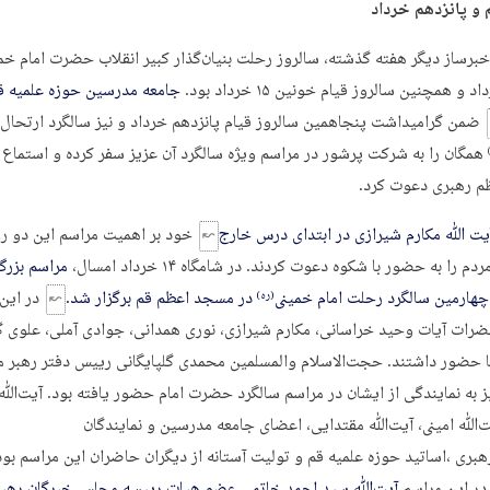
و پانزدهم خرداد
برساز دیگر هفته گذشته، سالروز رحلت بنیان‌گذار کبیر انقلاب حضرت امام خم
جامعه مدرسین حوزه علمیه ق
ضمن گرامیداشت پنجاهمین سالروز قیام پانزدهم خرداد و نیز سالگرد ارتحال 
همگان را به شرکت پرشور در مراسم ویژه سالگرد آن عزیز سفر کرده و استماع ب
م رهبری دعوت کرد.
ت ﷲ مکارم شیرازی در ابتدای درس خارج
خود بر اهمیت مراسم این دو رو
م را به حضور با شکوه دعوت کردند. در شامگاه ۱۴ خرداد امسال،
مراسم بزرگ
هارمین سالگرد رحلت امام خمینی
در مسجد اعظم قم برگزار شد.
در این
(ره)
رات آیات وحید خراسانی، مکارم شیرازی، نوری همدانی، جوادی آملی، علوی گ
ا حضور داشتند. حجت‌الاسلام والمسلمین محمدی گلپایگانی رییس دفتر رهبر 
یز به نمایندگی از ایشان در مراسم سالگرد حضرت امام حضور یافته بود. آیت‌
ت‌ﷲ امینی، آیت‌ﷲ مقتدایی، اعضای جامعه مدرسین و نمایندگان
هبری ،اساتید حوزه علمیه قم و تولیت آستانه از دیگران حاضران این مراسم بود
ر این مراسم
آیت‌ﷲ سید احمد خاتمی عضو هیات رییسه مجلس خبرگان رهبر