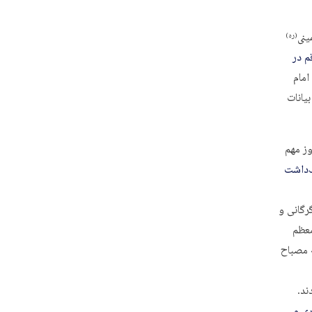
ینی
(ره)
م در
امام
یانات
ز مهم
‌داشت
رگانی و
معظم
ﷲ مصباح
ند.
ی و