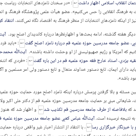
مان انقلاب اسلامی اظهار داشت
: «در سخنان نامزدهای انتخابات ریاست ج
 به فرهنگ انقلابی را حس می‌کنیم». عضو هیأت علمی پژوهشگاه فرهنگ و ان
ز از اینکه نامزدهای انتخابات از منظر فرهنگ به اقتصاد نگاه نمی‌کنند،
انتقاد کر
دیگر هفته گذشته، ادامه بحث‌ها و اظهارنظرها درباره کاندیدای اصلح بود.
آیت
ی، عضو جامعه مدرسین حوزه علمیه قم درباره نامزد اصلح گفت
: «باید فرد
نیم که آمریکا و رژیم صهیونیستی از او وحشت داشته باشند».
آیت‌ﷲ محمدح
یه یزدی، استاد خارج فقه حوزه علمیه قم در این باره گفت
: «فردی که انتخ
ید دارای ایمان، تابع دستور خداوند متعال و تابع دستور ولی امر مسلمین و آگا
د باشد».
ن مسئله و بالا گرفتن پرسش درباره اینکه نامزد اصلح مورد حمایت حوزه علمی
 شایعاتی مبنی بر حمایت جامعه مدرسین حوزه علمیه قم از دکتر علی اکبر ولای
د که
بلافاصله از طرف جامعه مدرسین قم تکذیب شد
و اظهار شد که هنوز 
ه نتیجه نرسیده است.
آیت‌ﷲ عباس کعبی عضو جامعه مدرسین حوزه علمیه قم
با خبرنگار خبرگزاری رسا
، با انتقاد از انتشار اخبار غیر واقعی درباره حمایت