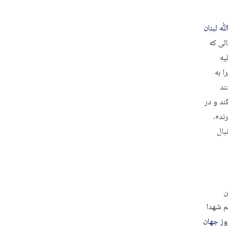
 لبنان
لی که
یه
ا به
ند
ند و در
ند».
بال
ن
م شهدا
روز جهان