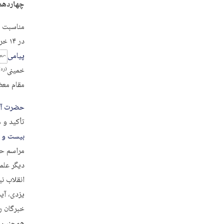
چهاردهم 
مناسبت خ
در ۱۴ خرداد و همچنین سالروز قیام خونین ۱۵ خرداد بود.
پیامی
خمینی
(ره)
مقام معظ
حضرت آي
تأکید و مرد
بیست و چ
مراسم حض
دیگر علم
انقلاب ن
یزدی، آی
خبرگان ر
همچنین د