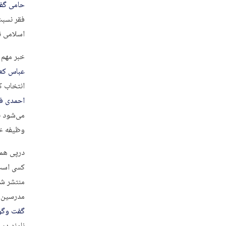
حامی گفت
فقر نسبت
اسلامی نی
خبر مهم 
عباس کعب
انتخاب ک
احمدی فق
می‌شود با
وظیفه خو
درپی همی
کسی است،
منتشر ش
مدرسین ب
گفت وگو 