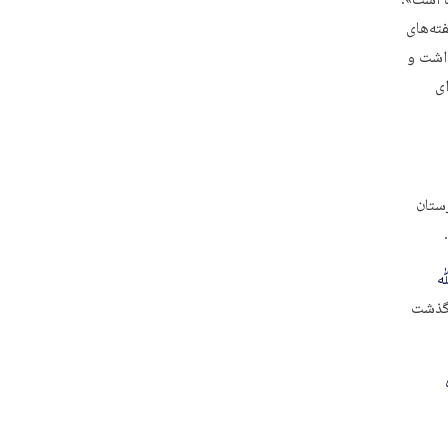
 است».
ته‌های
داشت و
ای
رستان
ﷲ
رگذشت