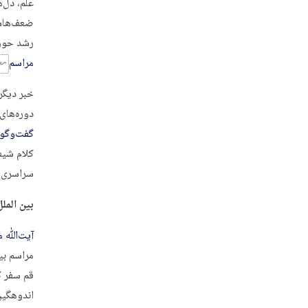
علم، دل‌
ضعف‌هاست
رشد حوزه
مراسم
خبر دیگر
دوره‌های
گفت‌وگو 
کلام شیع
سراسری س
بین الملل
آیت‌ﷲ مک
مراسم بی
قم سفر کر
اندوهگین