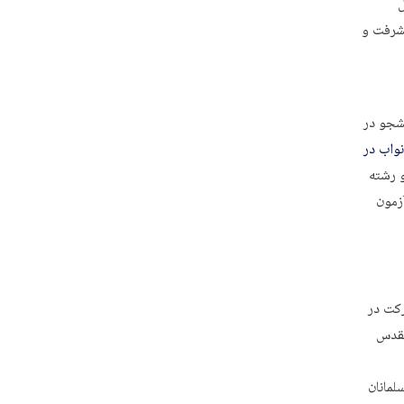
ل
یشرفت و
شجو در
واب در
و رشته
زمون
کت در
مقدس
لمانان