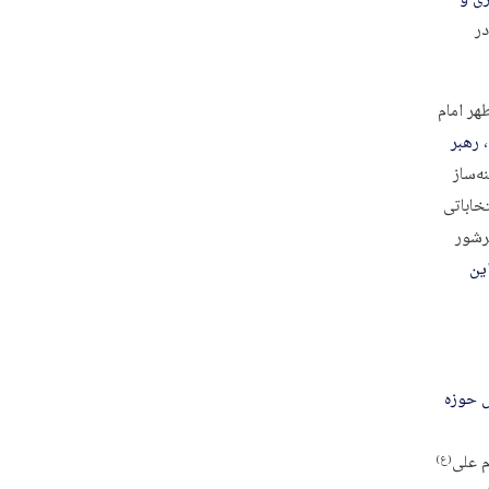
در
هر امام
رهبر
ه‌ساز
خاباتی
پرشور
ین
س حوزه
م علی
(ع)