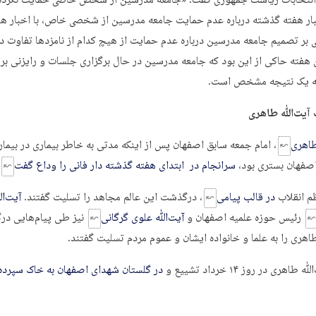
 انتخابات ریاست جمهوری گفت: «جامعه مدرسین از شخص خاصی حمایت نکرده
ار هفته گذشته درباره عدم حمایت جامعه مدرسین از شخصی خاص، با اخبار هف
 بر تصمیم جامعه مدرسین درباره عدم حمایت از هیچ کدام از نامزدها تفاوت 
ن هفته حاکی از این بود که جامعه مدرسین در حال برگزاری جلسات و رایزنی بر
ه یک نتیجه مشخص است.
آیت‌ﷲ طاهری
اهری
، امام جمعه سابق اصفهان پس از اینکه مدتی به خاطر بیماری در بیما
اصفهان بستری بود،
سرانجام در ابتدای هفته گذشته دار فانی را وداع گفت
.
م انقلاب
در قالب پیامی
، درگذشت این عالم مجاهد را تسلیت گفتند.
آیت‌
رئیس حوزه علمیه اصفهان و
آیت‌ﷲ علوی گرگانی
نیز طی پیام‌هایی د
هری را به علما و خانواده ایشان و عموم مردم تسلیت گفتند.
هری در روز ۱۴ خرداد تشییع و
در گلستان شهدای اصفهان به خاک سپرده