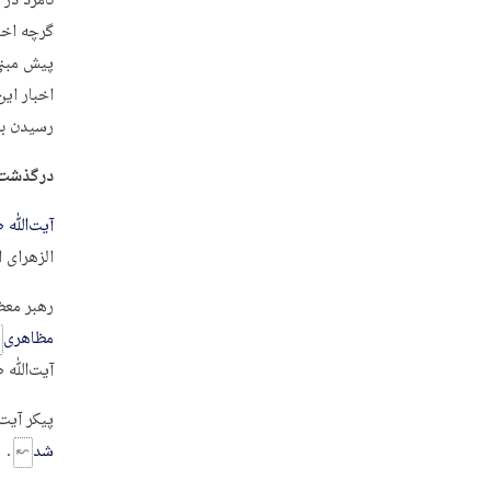
نامزد در
گرچه اخب
پیش مبنی
اخبار ای
رسیدن ب
درگذشت 
آیت‌ﷲ ط
الزهرای 
رهبر معظ
مظاهری
آیت‌ﷲ طا
پیکر آیت‌ﷲ طا
شد
.