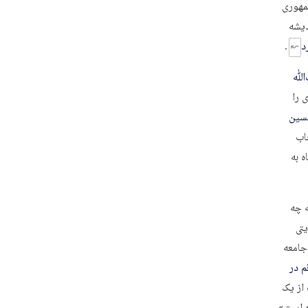
مهوری
دیشه
د
.
‌ﷲ
ی را
سین
اب
ه به
ه چه
تی
جامعه
 در
 از یک