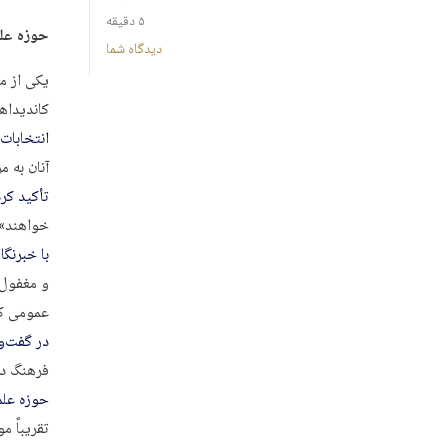
۵ دقیقه
حوزه علم
دیدگاه شما
یکی از م
کاندیداها
انتخابات
آنان به 
تأکید کرد
خواهند».
با خبرنگا
و مغفول 
عمومی کن
در گفت‌وگ
فرهنگ دی
حوزه علم
تقریباً 