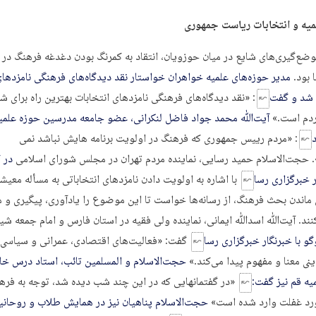
یه و انتخابات ریاست جمهوری
وضع‌گیری‌های شایع در میان حوزویان، انتقاد به کمرنگ بودن دغدغه فرهنگ در 
 بود.
مدیر حوزه‌های علمیه خواهران خواستار نقد دیدگاه‌های فرهنگی نامزدها
 شد و گفت
: «نقد دیدگاه‌های فرهنگی نامزدهای انتخابات بهترین راه برای ش
مردم است.»
آیت‌ﷲ محمد جواد فاضل لنکرانی، عضو جامعه مدرسین حوزه علمی
: «مردم رییس جمهوری که فرهنگ در اولویت برنامه هایش نباشد نمی
 حجت‌الاسلام حمید رسایی، نماینده مردم تهران در مجلس شورای اسلامی
در 
ر خبرگزاری رسا
با اشاره به اولویت دادن نامزدهای انتخاباتی به مسأله معی
ماندن بحث فرهنگ، از رسانه‌ها خواست تا این موضوع را یادآوری، پیگیری و م
ند. آیت‌ﷲ اسدﷲ ایمانی، نماینده ولی فقیه در استان فارس و امام جمعه شیر
و با خبرنگار خبرگزاری رسا
گفت: «فعالیت‌های اقتصادی، عمرانی و سیاسی ب
نی معنا و مفهوم پیدا می‌کند.»
حجت‌الاسلام و المسلمین تائب، استاد درس خا
یه قم نیز گفت:
«در گفتمان‏هایی که در این چند شب دیده شد، توجه به فره
مورد غفلت وارد شده است»
حجت‌الاسلام پناهیان نیز در همایش طلاب و روحانی