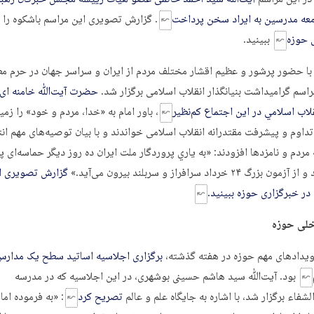
ه مدرسین به ایراد سخن پرداخت
. گزارش تصویری این مراسم باشکوه را 
 حوزه
ببینید.
ا حضور پرشور و عظیم اقشار مختلف مردم از ایران و سراسر جهان در حرم مط
راسم گرامیداشت بنیانگذار انقلاب اسلامی برگزار شد.
حضرت آیت‌ﷲ خامنه ای، 
لاب اسلامي در اين اجتماع کم‌نظير
، باور امام به «خدا، مردم و خود» را زمين
تداوم و پيشرفت مقتدرانه انقلاب اسلامی خواندند و با بيان توصيه‌های مهم انت
مردم و نامزدها افزودند: «به ياري پروردگار ملت ايران ده روز ديگر حماسه‌ای 
زرگ ۲۴ خرداد سرافراز و سربلند بيرون می‌آيد.»
گزارش تصویری ا
در خبرگزاری حوزه ببینید.
خلی حوزه
ویدادهای مهم حوزه در هفته گذشته،
برگزاری اجلاسیه اساتید سطح یک مدار
بود. آیت‌ﷲ سید هاشم حسینی بوشهری، در این اجلاسیه که در مدرسه
لشفاء برگزار شد، با اشاره به جایگاه علم و عالم
تصریح کرد
: «به فرموده اما