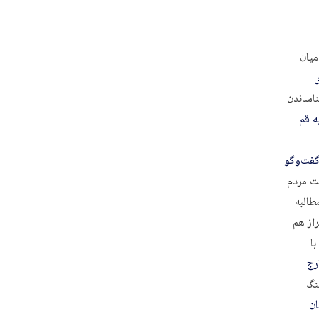
میان
ی
ناساندن
ه قم
گفت‌وگو
شت مردم
طالبه
از هم
ا
رج
نگ
ان