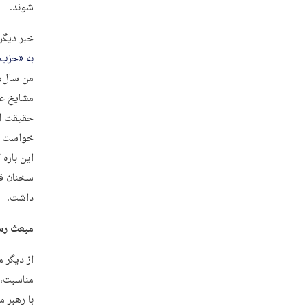
شوند.
خبر دیگر
به «حزب
من سال‌ه
مشایخ عر
حقیقت ای
خواست تا
این باره
سخنان ق
داشت.
مبعث رس
از دیگر م
مناسبت، 
با رهبر 