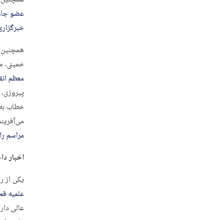
عضو جامع
خبرگزاری
همچنین ب
خمینی، م
معظم انق
پيروزی، 
خطاب به 
می‌آفريند و از آزمون ب
مراسم را 
اخبار دا
یکی از ر
علمیه قم
عالی دارا