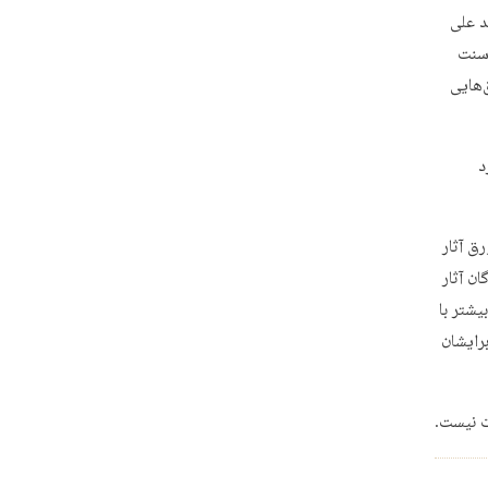
د علی
 سنت
‌هایی
د
ق آثار
ن آثار
یشتر با
رایشان
ت نیست.