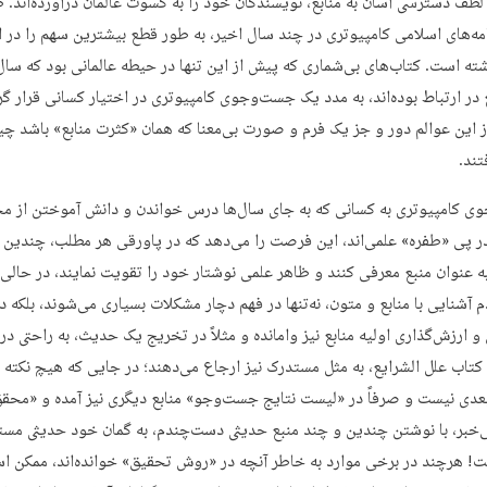
 لطف دسترسی آسان به منابع، نویسندگان خود را به کسوت عالمان درآورده‌اند. 
امه‌های اسلامی کامپیوتری در چند سال اخیر، به‌ طور قطع بیشترین سهم را در ا
شته است. کتاب‌های بی‌شماری که پیش از این تنها در حیطه عالمانی بود که سال‌ه
ع در ارتباط بوده‌اند، به مدد یک جست‌وجوی کامپیوتری در اختیار کسانی قرار گ
ز این عوالم دور و جز یک فرم و صورت بی‌معنا که همان «کثرت منابع» باشد چی
تند.
 کامپیوتری به کسانی که به جای سال‌ها درس خواندن و دانش آموختن از م
در پی «طفره» علمی‌اند، این فرصت را می‌دهد که در پاورقی هر مطلب، چندین 
ه ‌عنوان منبع معرفی کنند و ظاهر علمی نوشتار خود را تقویت نمایند، در حالی 
آشنایی با منابع و متون، نه‌تنها در فهم دچار مشکلات بسیاری می‌شوند، بلکه د
ارزش‌گذاری اولیه منابع نیز وامانده و مثلاً در تخریج یک حدیث، به راحتی در 
 کتاب علل الشرایع، به مثل مستدرک نیز ارجاع می‌دهند؛ در جایی که هیچ نکته
بعدی نیست و صرفاً در «لیست نتایج جست‌وجو» منابع دیگری نیز آمده و «محقق
ی‌خبر، با نوشتن چندین و چند منبع حدیثی دست‌چندم، به گمان خود حدیثی م
ت! هرچند در برخی موارد به خاطر آنچه در «روش تحقیق» خوانده‌اند، ممکن ا