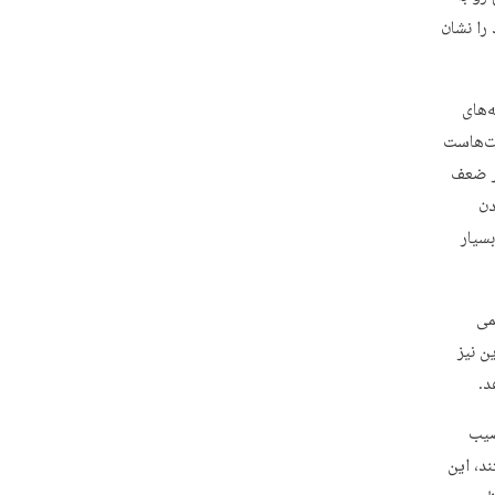
را نشان
‌های
دت‌هاست
طر ضعف
دن
سیار
می
ن نیز
د.
صیب
د، این