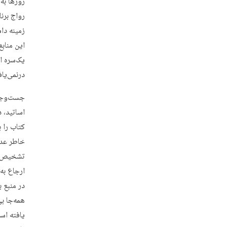
روزها به
رواج برن
زمینه دا
این مناب
یک‌سره ا
درنمی‌یاف
جست‌وجوی
اساتید، 
کتاب را ب
خاطر عدم 
تشخیص و 
ارجاع به
در منبع 
همه‌جا ب
یافته اس