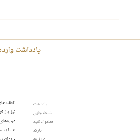
یادداشت وارده:
انتقادها
یادداشت
نیز باز ک
نسخهٔ چاپی
دوره‌های
همخوان کنید
علما به م
بارکد
چندان پذ
۵ دقیقه