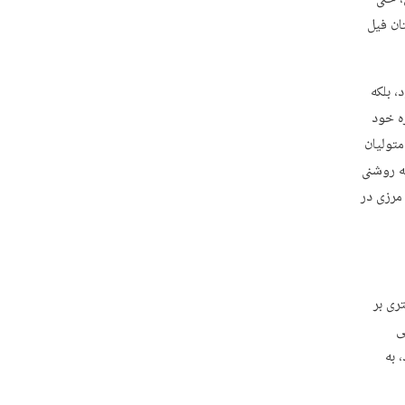
تان فیل
 بلکه
ه خود
متولیان
ه روشنی
مرزی در
ری بر
ی
 به