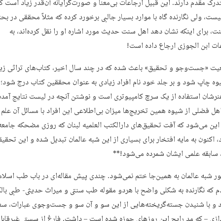
درک مقدم دارند. این قبیل ارجاعات بی‌معنا و صورت‌گرایانه آن‌قدر زیاد است که
یست، ولی نگارنده گاه با موارد بسیار جالبی برخورد کرده که مثلاً محققی در بح
نت، برای اینکه نشان دهد اهل سنت حدیث مورد اشاره او را نقل کرده‌اند، به
ت ابن الجوزی ارجاع داده است!
ت «جست‌وجو و تحقیق» باعث شده که در چند سال اخیر، کتاب‌های تراثی زیا
ه چاپ شود و بر جلد خود نام افراد زیادی به عنوان محققین کتاب درج شود؛
هنرشان استفاده از یک سرچ کامپیوتری است و نوشتن آنچه در لیست نتایج آمد
اهل فضلی از شیوه همین تخریج‌ها میزان بی‌اطلاعی این افراد با مسائل آن علم
این می‌شود که آفت تحقیق‌های دارالکتب العلمیه لبنان که روزی مضحکه جامعه
، اکنون به مایه افتخار برای بسیاری از این شبه عالمان تبدیل شده و این تحقی
 سابقه علمی ایشان شمرده می‌شود!**
ر شبه عالمان به همین‌جا ختم نمی‌شود. چندی پیش مقاله‌ای در باب طب اسلا
م که نگارنده به شکلی واضح با هردو مقوله طب سنتی و میراث حدیثی- طبی بال
ود و با شنیدن جسته‌گریخته‌هایی از این سو و آن سو و جست‌وجوی عبارات، سع
دازی – که مد رایج این روزهای حوزه شده است – داشت. فارغ از سستی غیرقابل