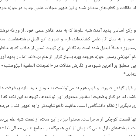
د مقالات و کتاب‌های منتشر شده و نیز ظهور مجلات علمی جدید در حوزه خود 
و رکن اساسی پدید آمدن شبه علم‌ها که به مدد ظاهر علمی خود، از ورطه نوشته
 خود را به میان آثار علمی کشانده‌اند، فرم و صورت این قبیل نوشته‌هاست. م
حوری» عملاً تبدیل شده است به تلاشی برای تربیت نسلی از طلاب که به خا
 آموزشی رسمی حوزه هرچند بهره بسیار نازلی از علم برده‌اند، اما در پدید آور
یی منطبق بر آخرین شیوه‌های نگارش مقالات در «المجلات العلمیة الپژوهشیة» ب
‌اند.*
 قرار گرفتن صورت و فرم، هرچند می‌توانست به خودی خود مایه پیشرفت عل
اشد، اما در کنار وضعیت اسف‌بار محتوای این نوشته‌ها، توجه به این نکته که ای
اری دیگری از نظام دانشگاهی است، عاقبت ناخوشایندش را به خوبی نشان می‌ده
تنها قسمت کوچکی از ماجراست. محتوا نیز در این مدت، از نعمت شبه علم بی‌ن
ست. نوشته‌های نازل علمی که پیش از این هیچ‌گاه در مجامع علمی مجالی نداشتن