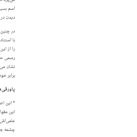
اسم بسیار
دیدن در ت
در چنین 
با استنا
را از این
رسمی حوز
نشان می‌
برابر خو
پاورقی‌ه
* این اصر
این مقوله
علمی‌اش 
چشمه جوش