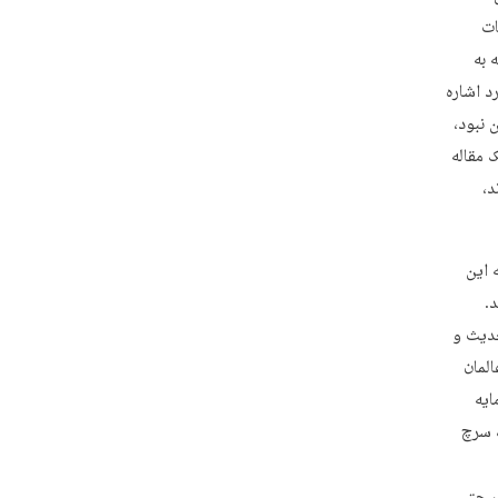
ات
 به
د اشاره
 نبود،
 مقاله
د،
 این
د.
حدیث و
لمان
ایه
ک سرچ
 حتی