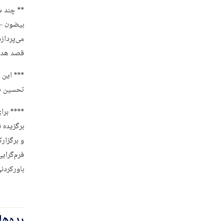
** چند س
بیضون – 
می‌پرداز
قصد هدم 
*** این 
تحسین قرا
**** برا
برگزیده 
و برگزار
فرم‌گرای
باورکردنی
رده‌ه