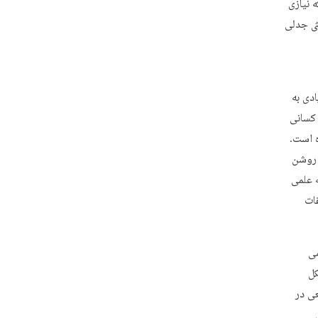
 نیازی
ثی جدلی
دی به
 کسانی
ه است.
 روشن
 علمی
قات
می
کل
ی در