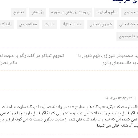
 حوزوی
علم و اجتهاد
پرونده پژوهش در حوزه
پژوهش
تحقیق
 علامه حلی
شبیری زنجانی
علم و اجتهاد
علمیت
مقاله‌نویسی
یادداش
رضا موسوی
ری نوشته
 محمدباقر شیرازی، فهم فقهی با
تحریم تنباکو در گفت‌وگو با حجت ال
به دانسته‌های بشری
دکتر نصر
۱۳۹۵/۱۱/۲۳ در ۱۲:۱۳
الب نیست که میگید «دیدگاه های مطرح شده در یادداشت، لزوما دیدگاه سایت مباحثات
 اگر قبول ندارید چرا یادداشت می زنید و منتشر می کنید؟ اگر قبول دارید چرا جرات نمی 
 نمی کنید؟ این که خبر و یا یادداشت نقل شده از سایت دیگری نیست که این گونه از زیر بار
ت آن شانه خالی می کنید!