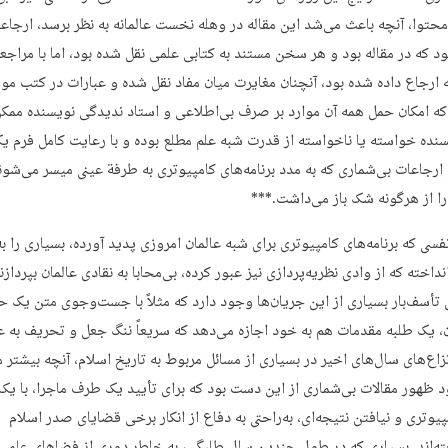
توا، آنچه باعث می‌شد این مقاله در وهله نخست عالمانه به نظر برسد، ارجاع
د که در مقاله بود و هر سخن مستند به کتابی علمی نقل شده بود، اما با مراجعه
ه ارجاع داده شده بود، آنچنان مغایرت میان مفاد نقل شده و عبارات در کتب مور
 که امکان حمل همه آن موارد بر صرف بی‌اطلاعی و استاد ندیدگی نویسنده ممکن
سنده خواسته یا ناخواسته از قدرت شبه علم مطلع بوده و با رعایت کامل فرم یک
 ارجاعات بی‌شماری که به مدد برنامه‌های کامپیوتری به طرفة عینی میسر می‌شون
 از هرگونه شک باز ‌می‌داشت.***
نفسی که برنامه‌های کامپیوتری برای شبه عالمان امروزی پدید آورده، بسیاری را به
اخته که از وادی نظریه‌پردازی نیز عبور کرده، بی‌محابا به نقادی عالمان بپردازن
ی تأسف‌بار بسیاری از این جریان‌ها وجود دارد که مثلاً با جست‌وجوی متن یک 
ن، یک طلبه مقدمات هم به خود اجازه می‌دهد که سریعاً ننگ جعل و تحریف به عا
نزاع‌های سال‌های اخیر در بسیاری از مسائل مربوط به تاریخ اسلام، آنچه بیشتر م
ود ظهور مقالات بی‌شماری از این دست بود که برای تأیید یک طرف ماجرا، با ی
یوتری و نیافتن نتیجه‌ای، به‌راحتی به دفاع از انکار برخی قضایای صدر اسلام
ته‌اند. بسیاری که در طول چندین سال طلبگی، به خاطر دوری از فضاهای علمی،