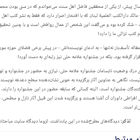
ال پیش، از یکی از محققین فاضل اهل سنت می‌خواندم که در سنی بودن محم
مالک دارالکتب العلمیة لبنان که با افتخار اصرار دارد که فقط به نشر کتب اهل
د – شک کرده بود و می‌گفت این شخص از عمال روافض است و با چنین تحقیق
کتب تراثی ما را دارد!
مقاله تأسف‌بار نه‌تنها – به ادعای نویسنده‌اش – در پیش برخی فضلای حوزه مور
ر گرفته بود، بلکه در جشنواره علامه حلی نیز رتبه‌ای به دست آورد!
ی درک وضعیت نابسامان جشنواره علامه حلی، نیازی به حضور در جشنواره و تور
نیست، نگاهی به عناوین آثار برگزیده به خوبی نشان‌دهنده سطح دغدغه نویسندگا
کنندگان جشنواره است. البته کسانی که سابقه حضور در این جشنواره را دارند، ب
ی افراطی داوران آن آشنا هستند و برگزیده شدن این قبیل آثار نازل و سطحی، ب
‌تر است.
تذکر:
دیدگاه‌های مطرح‌شده در این یادداشت، لزوما دیدگاه سایت مباحثا
ای مرتبط