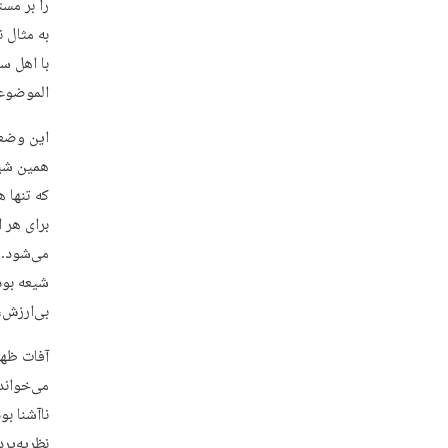
را بر مست
به مثال ن
با اهل س
الموضوعا
این وضعی
همین شیو
که تنها 
برای هر 
می‌شود. 
شیعه بود
بی‌ارزش،
آفات ظهو
می‌خواند
ناآشنا ب
نظریه‌پر