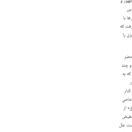
ظهور و
ین
ا با
رفت که
زی را
حضر
و چند
که به
ر
کنار
 خاصی
» از
ستفیض
ست علل