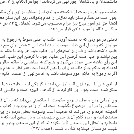
دانشمندان و پادشاهان جور نهی می‌کرده‌اند. (جواهر الکلام، ج ۱۱، ص ۳۹۷)
صاحب جواهر در بحث از شکسته خواندن نماز مسافر، بر این رأی حکم م
جور است در هنگام سفر باید نمازش را تمام بخواند، زیرا این سفر 
حاکمان ظالم را مورد طعن قرار می‌دهد.
نجفی در مواردی که به دست آوردن طلب یا حقی منوط به رجوع به حاکم
مواردی که وصول این طلب موجب استطاعت این شخص برای حج بشود.
طلب داشته باشد و قادر بر استیفای این طلب خود هر چند با حکم ح
بین نباشد واجب است گرفتن این طلب، چون با گرفتن این طلب، اس
این رأی علامه حلی خرده می‌گیرد و هیچ‌گونه مماشاتی با حاکم جائر 
اعتماد به حاکم جائر دانسته و آن را نهی کرده است. «در نظر ما عدم
اگر به رجوع به حاکم جور متوقف باشد به خاطر نهی از اعتماد، تکیه به 
او این عمل را مورد نهی ائمه نیز می‌داند: «اگر یکی از دو طرف دعوا
منکر شده است، چون این کار نزد ما از گناهان کبیره است و دانستی که نهی 
وی آرمانی‌ترین و مطلوب‌ترین حکومت را حاکمیتی می‌داند که در آن 
مستقلی را در این موضوع نگشوده است اما آن را در جای‌جای کتاب ج
اندیشه خرده وارد می‌کند که عجیب است وسوسه بعضی مردم در این قضی
سخنان ائمه و رموز کلام آن‌ها چیزی نفهمیده‌اند و در سخن ائمه که 
داده‌ام» و امثال این سخنان تأمل نکرده‌اند که از این سخنان چنین ب
غیبت در مسائل مبتلا به شأن داشتند. (همان، ۳۹۷)