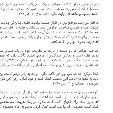
وی در جایی دیگر از کتاب جواهر این‌گونه می‌گوید: به طور یقین از
محصل) بلکه از ضرورت مذهب استفاده می‌شود که مجتهد مطلق جامع 
اقامه حدود و مانند آن نیابت دارد. (همان، ج ۲۱، ص ۳۹۹)
به نظر می‌رسد موضع وی در قبال مسئلهٔ ولایت فقیه، پذیرش ولایت
شئون امت و تصدی مناصب حکومتی نیست. ولایت فقیه در نظر صاحب ج
بحث از ولایت فقیه آن است که بر فقها جایز، بلکه واجب است که در
که دارند حدود الهی را اقامه کنند.
صاحب جواهر اما دو مسئله را بارها در نظریات خود در باب مسائل 
بودن فقیه است و دیگری مددگیری از مردم. ایشان تأکید دارد که عموم 
مسیر حقیقت 
شد نه‌تنها تبعیت از وی لازم نیست بلکه انذار وی از در افتادن در با
نکتهٔ دیگری که صاحب جواهر تأکید دارد، توجه به رأی مردم است. وی
باید به فقها در انجام این منصب کمک کنند وجود ندارد، زیرا این مو
نمی‌شود. (همان، ج ۲۱، ص ۳۹۸)
اگرچه در زمان صاحب جواهر هنوز سخن گفتن از رأی مردم به صورت
تبیین نظریهٔ انتصاب الهی است اما اهتمام ایشان به حمایت مردم از 
که جایز است برای فقهای آگاه، اقامه حدود در زمان غیبت امام معصو
کمک کنند؛ همچنان که واجب است کمک کردن مردم به امام معصوم
(ع)