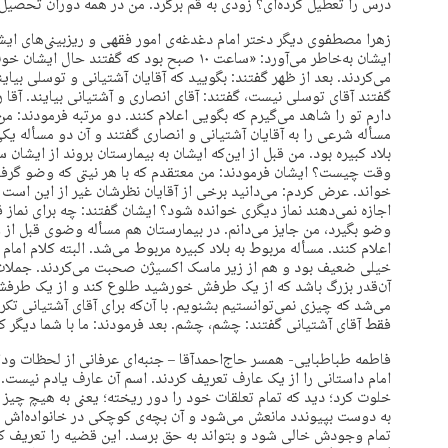
درس را تعطیل کرده‌ای؟ زودی به قم برگرد. من در همه دوران تحصیل 
زهرا مصطفوی دیگر دختر امام دغدغه‌ی امور فقهی و ریزبینی‌های ایش
ایشان به‌خاطر می‌آورد: «ساعت ۱۰ صبح بود که گ
می‌کردند. بعد از ظهر گفتند: بگویید که آقایان آشتیانی و توسلی بیایند
گفتند آقای توسلی نیست، گفتند: آقای انصاری و آشتیانی بیایند. آقا 
دارم تو را شاهد می‌گیرم که بگویی اعلام کنند. دو مرتبه فرمودند: من
مسأله شرعی را به آقایان آشتیانی و انصاری گفتند و آن دو مسأله ی
بلاد کبیره بود. من قبل از این‌که ایشان به بیمارستان بروند از ایشان
وقت چیست؟ ایشان فرمودند: من معتقدم که با هر نیتی که وضو گرفته
خواند. عرض کردم: می‌دانید برخی از آقایان نظرشان غیر از این است و
اجازه نمی‌دهند نماز دیگری خوانده شود؟ ایشان گفتند: چه برای نماز ق
وضو بگیرد، من جایز می‌دانم. در بیمارستان هم مسأله وضوی قبل از و
اعلام کنند. مسأله مربوط به بلاد کبیره مربوط می‌شد. البته کلام اما
خیلی ضعیف بود و هم از زیر ماسک اکسیژن صحبت می‌کردند. جملات اول
آن‌قدر بزرگ باشد که از یک طرفش خورشید طلوع کند و از یک طر
می‌شد که چیزی نمی‌توانستیم بشنویم. با آن‌که برای آقای آشتیانی تک
فقط آقای آشتیانی گفتند: چشم، چشم. بعد فرمودند: ما با شما دیگر ک
فاطمه طباطبایی- همسر حاج‌احمد‌آقا – جنبه‌ای عرفانی از لحظات ودا
امام داستانی را از یک عارف تعریف کردند. اسم آن عارف یادم نیست. 
خلوت کرد؛ دید که تمام تعلقات خود را دور ریخته؛ یعنی به هیچ چیز دل
به دوست بپیوندد مانعش می‌شود و آن بچه‌ی کوچکی در خانواده‌اش ب
تمام وجودش خالی شود و بتواند به حق برسد. این قضیه را تعریف ک