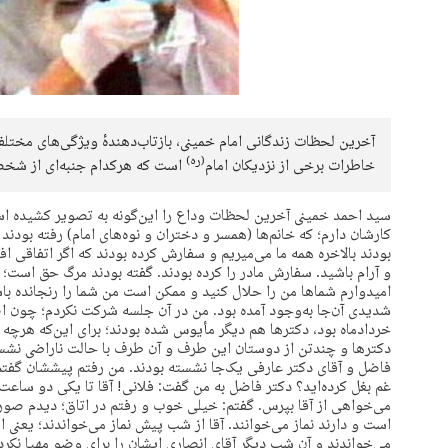
آخرین لحظات زندگانی امام خمینی، بازتاب‌دهندهٔ ویژگی‌های مخ
(ره)
خاطرات برخی از نزدیکان امام
است که هرکدام جنبه‌ای از شخصی
سید احمد خمینی آخرین لحظات وداع را این‌گونه به تصویر کشیده است
کارشان دارم؛ که خانم‌ها (همسر و دختران و نوه‌های امام) رفته بودن
بودند بالاخره همه ما می‌میریم و سفارش کرده بودند که اگر اتفاقی 
و آرام باشید. سفارش مادر را کرده بودند. گفته بودند مرگ حق است؛ ه
امیدوارم شماها من را حلال کنید و ممکن است من شما را رنجانده با
شدیدی آن‌جا به‌وجود آمده بود. من در آن جلسه شرکت نکردم؛ چون اص
خردادماه بود، دکترها هم دیگر مأیوس شده بودند؛ برای این‌که هرچه دارو
دکترها و چندتن از دوستان این طرف و آن طرف با حالت ناراضی نشسته
فاضل و آقای دکتر عارفی یک‌جا نشسته بودند. من رفتم پیششان گفتم
غم بغل کرده‌اید؟ دکتر فاضل به من گفت: فلانی! آقا تا یکی دو ساعت 
می‌خواهی از آقا بپرس. گفتم: خیلی خوب و رفتم در اتاق؛ دیدم صورت 
می‌خواندند و آن شب دیگر آقای انصاری ایشان را برای وضو مهیا نکرد