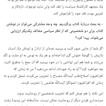
نباید با سطوح پایین‌تر از او مقایسه کرد. البته یک نوجوان هم می‌تواند
یک مجتهد کارکشتهٔ سیاست را نقد کند ولی نباید نوجوان، تازه‌کار و
تمرینی بودن نقد خود را فراموش کند.
– به بحث دربارهٔ کتاب برگردیم. چه وجه مشترکی می‌توان در نوشتن
کتاب برای دو شخصیتی که از نظر سیاسی مخالف یکدیگر ارزیابی
می‌شوند، پیدا کرد؟
اگر شما از جایی عبور کنید و ببینید عده‌ای از اراذل و اوباش یک انسان
باارزش را گوشهٔ خلوتی گیر انداخته‌اند و هر یک به نوعی به او مشت و لگد
می‌زنند و شما هم این توانایی را در خود ببینید که آن جمع را متفرق کنید،
چه خواهید کرد؟ آیا به راه خودتان ادامه می‌دهید؟ من نه زمانی که
افراطیون اصلاح‌طلب آیت‌ﷲ مصباح را تخریب می‌کردند تحمل کردم و نه
زمانی که افراطیون اصولگرا آیت‌ﷲ هاشمی را تخریب کردند.
این نکته را هم عرض کنم که تخریب شخصیتی از روحانیت بدون
سردمداری فردی دیگر از روحانیت ممکن نیست. متأسفانه این پدیدهٔ زشت