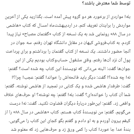
توسط شما معترض باشند؟
بله! مواردی از برخورد هر دو گروه پیش آمده است. بگذارید یکی از آخرین
مواردش را برایتان تعریف کنم. در اردیبهشت‌ماه امسال که کتاب «هاشمی
در سال ۸۸» رونمایی شد به یک نسخه از کتاب «گفتمان مصباح» نیاز پیدا
کردم. به کتاب‌فروشی کیهان در مقابل دانشگاه تهران رفتم. سه جوان در
آنجا حضور داشتند. یک نسخه از کتاب گفتمان را برداشتم و برای پرداخت
پول آن نزد آن‌ها رفتم. وقتی مشغول حساب‌وکتاب بودیم یکی از این
جوان‌ها گفت: البته می‌دانی که نویسندهٔ این کتاب چه شده است؟ گفتم:
نه! چه شده؟! گفت: دیگر باید فاتحه‌اش را خواند! گفتم: عجب! چرا؟!
گفت: طرفدار هاشمی شده و یک کتابی در تمجید از هاشمی نوشته. گفتم:
شما آن کتاب را خوانده‌ای؟ گفت: بله! گفتم: چه نوشته؟ او حرف‌های خلاف
واقعی زد. گفتم: این‌طور دربارهٔ دیگران قضاوت نکنید. گفت: نه! درست
می‌گویم. گفتم: من نویسندهٔ کتاب هستم. کتاب «هاشمی در سال ۸۸» را از
کیفم بیرون آوردم و به او دادم و گفتم بگو کجای این کتاب را می‌گویی.
بندهٔ خدا جا خورد! کتاب را کمی ورق زد و حرف‌هایی زد که معلوم شد