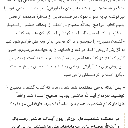
به هر حال در «گفتمان مصباح»، گاهی به اظهارنظرهای شخصی پرداخته‌ام.
مثلاً در قسمت‌هایی از کتاب (در متن یا پاورقی) نظر مثبت یا منفی خود را
نیز نوشته‌ام. به عنوان نمونه، در قسمت‌هایی از مناظرهٔ هجدهم از فصل
پنجم کتاب، مواضع آیت‌ﷲ مصباح در انتقاد از آیت‌ﷲ هاشمی رفسنجانی
یا دفاع از دکتر احمدی‌نژاد را نقد کرده‌ام. اما اگر الآن بخواهم کتاب
«گفتمان مصباح» را بنویسم و یا اگر فرصتی برای ویرایش فراهم شود تنها
به گزارش تاریخی اکتفا می‌کنم و قضاوت را به خواننده می‌سپارم. همین
کاری که الآن در کتاب «هاشمی در سال ۸۸» انجام شده است. به نظر من
این روش برای یک گزارش تاریخی زیبنده‌تر است. تحلیل تاریخ، ساحت
دیگری است و اثر مستقلی را می‌طلبد.
– پس اینکه برخی معتقدند شما همان زمان که کتاب گفتمان مصباح را
نوشتید، طرفدار آیت‌ﷲ هاشمی بودید، صحیح است؟ شما واقعاً
طرفدار کدام شخصیت هستید و اساساً با عبارت طرفداری موافقید؟
من معتقدم شخصیت‌های بزرگی چون آیت‌ﷲ هاشمی رفسنجانی
و آیت‌ﷲ مصباح یزدی سرمایه‌های ملی ما هستند. این بی‌خردی