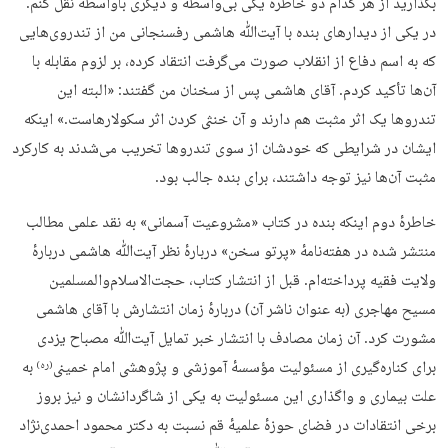
بگذارید از هر کدام دو خاطره یکی بی‌واسطه و دیگری باواسطه نقل کنم.
در یکی از دیدارهای بنده با آیت‌ﷲ هاشمی رفسنجانی من از تندروی‌هایی
که به اسم دفاع از انقلاب صورت می‌گرفت انتقاد کرده، بر لزوم مقابله با
آن‌ها تأکید کردم. آقای هاشمی پس از سخنان من گفتند: «البته این
تندروها یک اثر مثبت هم دارند و آن خنثی کردن اثر سکولارهاست.» اینکه
ایشان در شرایطی که خودشان از سوی تندروها تخریب می‌شدند به کارکرد
مثبت آن‌ها نیز توجه داشتند، برای بنده جالب بود.
خاطرهٔ دوم اینکه بنده در کتاب «مشروعیت آسمانی» به نقد علمی مطالب
منتشر شده در هفته‌نامهٔ «پرتو سخن» دربارهٔ نظر آیت‌ﷲ هاشمی دربارهٔ
ولایت فقیه پرداخته‌ام. قبل از انتشار کتاب، حجت‌الاسلام‌والمسلمین
مسیح مهاجری (به عنوان ناشر آن) دربارهٔ زمان انتشارش با آقای هاشمی
مشورت کرد. آن زمان مصادف با انتشار خبر تمایل آیت‌ﷲ مصباح یزدی
برای کناره‌گیری از مسئولیت مؤسسهٔ آموزشی و پژوهشی امام خمینی
به
(ره)
علت بیماری و واگذاری این مسئولیت به یکی از شاگردانشان و نیز بروز
برخی انتقادات در فضای حوزهٔ علمیهٔ قم نسبت به دکتر محمود احمدی‌نژاد