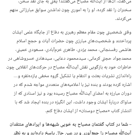
می‌گفت، آن‌ها از آیت‌ﷲ مصباح می‌گفتند! یعنی به جای نقد سخن،
سخنران را نقد کرده، او را به اموری چون نداشتن سوابق مبارزاتی متهم
می‌کردند.
وقتی شخصیتی چون مقام معظم رهبری به دفاع از جایگاه علمی ایشان
پرداختند و شخصیت‌های مبارزی چون حضرات آیات و حجج اسلام
هاشمی رفسنجانی، محمد یزدی، طاهری خرم‌آبادی، مسعودی خمینی،
محمدجواد حجتی کرمانی، سیدمحمود دعایی، سیدهادی خسروشاهی در
خاطرات خود به بازگویی نقش آیت‌ﷲ مصباح در حرکت‌های انقلابی چون
راه‌اندازی نشریات بعثت و انتقام یا تشکیل گروه مخفی یازده‌نفره و…
اشاره کرده بودند و بنده نیز با اعلامیه‌های متعددی مواجه شدم که در
دوران مبارزه به امضای آیت‌ﷲ مصباح رسیده بود و نیز اسنادی که از
ساواک دربارهٔ ایشان وجود داشت، این انگیزه در بنده ایجاد شد که با
انتشار کتاب «مصباح دوستان» از ایشان دفاع کنم.
– شما در کتاب گفتمان مصباح به خوبی شبهه‌ها و ایرادهای منتقدان
آیت‌ﷲ مصباح را جمع‌آوری و در عین حال پاسخ داده‌اید و به نظر