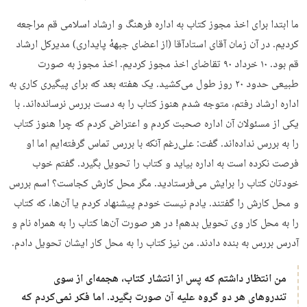
ما ابتدا برای اخذ مجوز کتاب به اداره فرهنگ و ارشاد اسلامی قم مراجعه
کردیم. در آن زمان آقای استادآقا (از اعضای جبههٔ پایداری) مدیرکل ارشاد
قم بود. ۱۰ خرداد ۹۰ تقاضای اخذ مجوز کردیم. اخذ مجوز به صورت
طبیعی حدود ۲۰ روز طول می‌کشید. یک هفته بعد که برای پیگیری کاری به
اداره ارشاد رفتم، متوجه شدم هنوز کتاب را به دست بررس نرسانده‌اند. با
یکی از مسئولان آن اداره صحبت کردم و اعتراض کردم که چرا هنوز کتاب
را به بررس نداده‌اند. گفت: علی‌رغم آنکه با بررس تماس گرفته‌ایم اما او
فرصت نکرده است به اداره بیاید و کتاب را تحویل بگیرد. گفتم خوب
خودتان کتاب را برایش می‌فرستادید. مگر محل کارش کجاست؟ اسم بررس
و محل کارش را گفتند. یادم نیست خودم پیشنهاد کردم یا آن‌ها، که کتاب
را به محل کار وی تحویل بدهم! در هر صورت آن‌ها کتاب را به همراه نام و
آدرس بررس به بنده دادند. من نیز کتاب را به محل کار ایشان تحویل دادم.
من انتظار داشتم که پس از انتشار کتاب، هجمه‌ای از سوی
تندروهای هر دو گروه علیه آن صورت بگیرد. اما فکر نمی‌کردم که