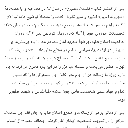
پس از انتشار کتاب «گفتمان مصباح» در سال ۸۷ در مصاحبه‌ای با هفته‌نامهٔ
«شهروند امروز» انگیزه و سیر نگارش کتاب را مفصلاً توضیح داده‌ام. الآن
اگر بخواهم به صورت خلاصه توضیح بدهم، باید بگویم: بنده در سال ۱۳۷۵
تحصیلات حوزوی خود را آغاز کردم. زمان کوتاهی پس از آن، دوران
حاکمیت اصلاح‌طلبان بر قوهٔ مجریه آغاز شد. در همان ایام پرسش‌ها و
شبهاتی دربارهٔ نظریهٔ سیاسی اسلام در سطح مطبوعات منتشر می‌شد که
نیاز به تبیین دقیق داشت. آیت‌ﷲ مصباح هر دو هفته یک‌بار در نماز جمعهٔ
تهران حضور می‌یافت و سلسله مباحثی را در این باره مطرح می‌کرد. به یاد
دارم روزنامهٔ رسالت در آن ایام متن کامل این سخنرانی‌ها را که بسیار
جذاب و عالمانه ایراد می‌شد، منتشر می‌کرد. و به نظر من این مباحث در
تداوم جهاد علمی شخصیت‌هایی چون علامه طباطبایی و شهید مطهری
بود.
پس از مدتی برخی از رسانه‌های تندرو اصلاح‌طلب به جای نقد این سخنان،
حرکتی را در تخریب شخصیت ایشان آغاز کردند. آیت‌ﷲ مصباح از اسلام