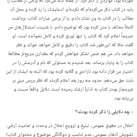
خورده بود، مواردی را ذکر کرد. از جمله ادعا می‌کرد که برخی از مطالب را
باید در کتاب ذکر می‌کرده‌ام که نکرده‌ام. ادعایشان را رد کرده و محل آن
مطالب را در کتاب به وی نشان دادم. یا از برخی عبارات کتاب، برداشت
کاملاً مخالف با متن کرده بود که توضیح دادم. با شنیدن استدلال‌های من
صریحاً اعلام کرد که کتاب را تنها تورق کرده و کامل نخوانده است. او
گفت حالا که این‌طور شد کتاب را دقیق و کامل خواهد خواند و نظر
خواهد داد. من هم ضمن تشکر خواهش کردم که مقداری سریع‌تر مطالعهٔ
کتاب را به پایان برساند. بعد شنیدم به مسئولی که نام و آدرسش را در
اختیار من قرار داده بود ناراحتی و گلایه کرده بود که البته به ایشان از این
بابت حق می‌دهم. حدود سه روز بعد اعلام کردند که نظر بررس مبنی بر
غیرمجاز بودن کتاب به ادارهٔ ارشاد رسیده است. دلایل واقعاً سست و
بی‌پایه بود.
– چه دلایلی را ذکر کرده بودند؟
اخلال در حقوق عمومی، تبلیغ و ترویج اخلال در وحدت و تمامیت ارضی،
تشویش اذهان عمومی، عدم تناسب و دوگانگی موضوع و محتوای کتاب!