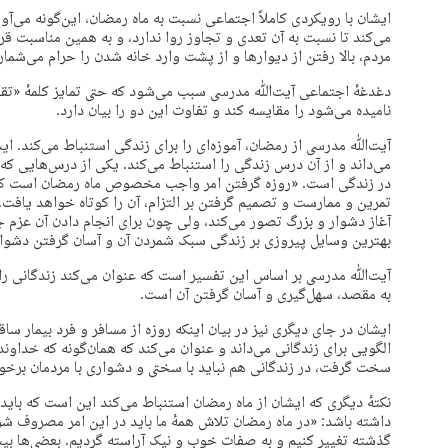
ایشان با رویکردی کاملاً اجتماعی نسبت به ماه رمضان، این‌گونه می‌آورد
می‌کند تا نسبت به آن تعدی و تجاوز روا ندارد، و به همین مناسبت 
مردم، بالا رفتن از دیوارها و از پشت وارد خانه شدن را حرام می‌شمار
دغدغهٔ اجتماعی آیت‌ﷲ مدرسی سبب می‌شود که حتی تمایز کلمهٔ «تقوا»
نامیده می‌شود را مقایسه کند و تفاوت این دو را بیان دارد.
آیت‌ﷲ مدرسی از رمضان، آموزه‌ای را برای زندگی استنباط می‌کند. ایش
می‌داند و از آن درس زندگی را استنباط می‌کند. یکی از درس‌هایی ک
در زندگی است. «روزه گرفتن امر واجب مخصوص ماه رمضان است که گ
تمرین و ممارست و تصمیم گرفتن بر التزام، آن را کوتاه خواهد یافت.
آغاز دشوار و بزرگ تصور می‌کند، ولی چون برای انجام دادن آن عزم ج
بهترین وسایل پیروزی بر زندگی سبک شمردن آن و آسان گرفتن دشواری
آیت‌ﷲ مدرسی بر اساس این تفسیر است که عنوان می‌کند زندگانی را ن
به مقصد، سهل‌گیری و آسان گرفتن آن است.
ایشان در جای دیگری نیز در بیان اینکه روزه از مسافر و فرد بیمار سا
الگویی برای زندگانی می‌داند و عنوان می‌کند که همان‌گونه که خداوند 
سخت گرفت، در زندگانی هم نباید با سختی و دشواری با مردمان برخورد ک
نکتهٔ دیگری که ایشان از ماه رمضان استنباط می‌کند این است که با
داشته باشد: «در ماه رمضان تلاش همهٔ ما باید در این امر مصروف ش
گذشته تغییر کنیم و به صفات خوب و نیک آراسته گردیم. بعضی‌ها