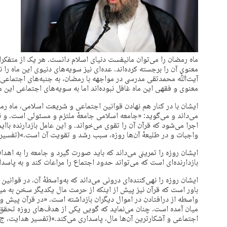
ماه رمضان را می‌توان مانیفست دنیای اسلام دانست. هر یک از متفکران،
معنوی آن را برجسته کرده‌اند. عده‌ای نیز سویه‌های دنیوی این ماه را ن
آیت‌ﷲ محمدتقی مدرسی در مواجهه با رمضان، به جنبه‌های اجتماعی ای
معنوی و فقهی این ماه غافل نبوده‌اند اما به سویه‌های اجتماعی این ما
ایشان با در کنار هم نهادن قوانین اجتماعی و شریعت اسلامی، ماه رم
می‌داند و می‌گوید: «جامعه اسلامی جامعهٔ ملتزم و مسئولی است. و ن
اجرا می‌شود که قرآن آن را تقوی می‌خواند. و این عامل بازدارنده باای
واجبات و در طلیعهٔ آن‌ها روزه، سبب رشد و تقویت آن است.»(تفسیر هدایت، 
ایشان روزه را تمرینی می‌داند که باید صورت گیرد و جامعه را به اهدا
بازدارنده‌ای است که می‌تواند حدود اجتماع را مراعات کند و به پاسد
ایشان روزه را نهی‌کننده‌ای درونی می‌داند که به‌واسطهٔ آن، در قوانین
باور است که قرآن نیز پیش از اینکه از حرمت مال یکدیگر سخن به میان 
واسطه از درافتادن در اموال دیگران بازداشته است. «در قرآن پیش 
میان آمده است. چنان می‌نماید که گویی یکی از هدف‌های روزه تحقق 
اجتماعی و آشکارترین آن‌ها مال، پاسداری می‌کند.»(تفسیر هدایت، ج ۱، ص ۳۱۳)