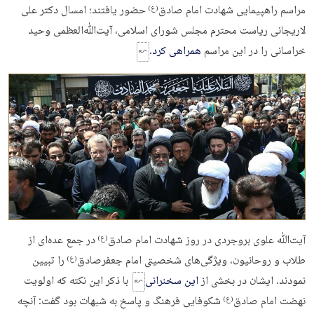
مراسم راهپیمایی شهادت امام صادق
حضور یافتند؛ امسال دکتر علی
(ع)
لاریجانی ریاست محترم مجلس شورای اسلامی، آیت‌ﷲ‌العظمی وحید
خراسانی را در این مراسم
همراهی کرد.
آیت‌ﷲ علوی بروجردی در روز شهادت امام صادق
در جمع عده‌ای از
(ع)
طلاب و روحانیون، ویژگی‌های شخصیتی امام جعفر‌صادق
را تبیین
(ع)
نمودند. ایشان در بخشی از
این سخنرانی
با ذکر این نکته که اولويت
نهضت امام صادق
شكوفايى فرهنگ و پاسخ به شبهات بود گفت: آنچه
(ع)