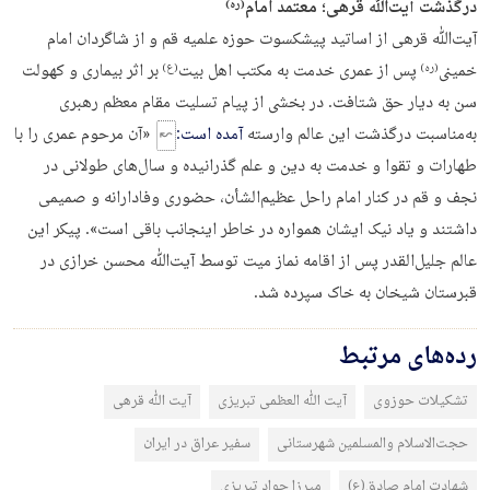
درگذشت آیت‌ﷲ قرهی؛ معتمد امام
(ره)
آیت‌ﷲ قرهی از اساتید پیشکسوت حوزه علمیه قم و از شاگردان امام
خمینی
پس از عمری خدمت به مکتب اهل بیت
بر اثر بیماری و کهولت
(ره)
(ع)
سن به دیار حق شتافت. در بخشی از پیام تسلیت مقام معظم رهبری
به‌مناسبت درگذشت این عالم وارسته
آمده است:
«آن مرحوم عمری را با
طهارات و تقوا و خدمت به دین و علم گذرانیده و سال‌های طولانی در
نجف و قم در کنار امام راحل عظیم‌الشأن، حضوری وفادارانه و صمیمی
داشتند و یاد نیک ایشان همواره در خاطر اینجانب باقی است». پیکر این
عالم جلیل‌القدر پس از اقامه نماز میت توسط آیت‌ﷲ محسن خرازی در
قبرستان شیخان به خاک سپرده شد.
رده‌های مرتبط
تشکیلات حوزوی
آیت الله العظمی تبریزی
آیت الله قرهی
حجت‌الاسلام والمسلمین شهرستانی
سفیر عراق در ایران
شهادت امام صادق(ع)
میرزا جواد تبریزی