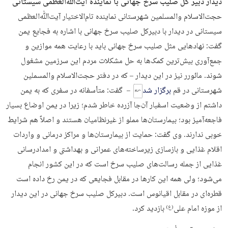
دیدار دبیر کل صلیب سرخ جهانی با نماینده آیت‌ﷲ‌العظمی سیستانی
حجت‌الاسلام والمسلمین شهرستانی نماینده تام‌الاختیار آیت‌ﷲ‌العظمی
سیستانی در دیدار با دبیرکل صلیب سرخ جهانی با اشاره به فجایع یمن
گفت: نهادهایی مثل صلیب سرخ جهانی باید با رعایت همه موازین و
جمع‌آوری بیش‌ترین کمک‌ها به حل مشکلات مردم این سرزمین مشغول
شوند. مائورر نیز در این دیدار – که در دفتر حجت‌الاسلام والمسملین
شهرستانی در قم
برگزار شد
– گفت: متأسفانه در سفری که به یمن
داشتم از وضعیت اسفبار آن‌جا آزرده خاطر شدم؛ زیرا در یمن اوضاع بسیار
فاجعه‌آمیز بود؛ بیمارستان‌ها مملو از غیرنظامیان هستند و اصلاً هم شرایط
خوبی ندارند. وی گفت: حمایت از بیمارستان‌ها و مراکز درمانی و واردات
اقلام غذایی و بازسازی زیرساخته‌های عمرانی و بهداشتی و امدادرسانی
غذایی از جمله رسالت‌های صلیب سرخ است که در این کشور انجام
می‌شود؛ ولی همه این کارها در مقابل فجایعی که در یمن رخ داده است
قطره‌ای در مقابل اقیانوس است. دبیرکل صلیب سرخ جهانی در این دیدار
از موزه امام علی
بازدید کرد.
(ع)