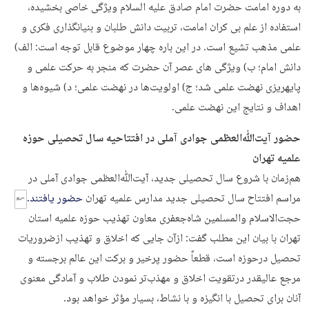
به دوره امامت حضرت امام صادق عليه السلام ويژگى خاصى بخشيده،
استفاده از علم بى كران امامت، تربيت دانش‎ طلبان و بنيان‎گذارى فكرى و
علمى مذهب تشيع است. در اين باره چهار موضوع قابل توجه است: الف)
دانش امام؛ ب) ويژگى هاى عصر آن حضرت كه منجر به حركت علمى و
پايه‎ريزى نهضت علمى شد؛ ج) اولويت‌ها در نهضت علمى؛ د) شيوه‌ها و
اهداف و نتايج اين نهضت علمى.
حضور آیت‌ﷲ‌العظمی جوادی آملی در افتتاحیه سال تحصیلی حوزه
علمیه تهران
هم‌زمان با شروع سال تحصیلی جدید، آیت‌ﷲ‌العظمی جوادی آملی در
مراسم افتتاح سال تحصیلی جدید مدارس علمیه تهران
حضور یافتند.
حجت‌الاسلام والمسلمین شاه‌جعفری معاون تهذیب حوزه علمیه استان
تهران با بیان این مطلب گفت: ازآن جایی که اخلاق و تهذیب ازضروریات
تحصیل درحوزه است، قطعاً حضور پرخیر و برکت این عالم برجسته و
مرجع عالیقدر درتقویت اخلاق و مهذب‌تر نمودن طلاب و آمادگی معنوی
آنان برای تحصیل با انگیزه و با نشاط، بسیار مؤثر خواهد بود.