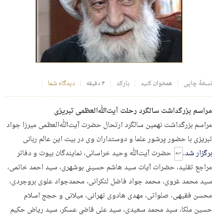
نسخهٔ چاپی
همخوان کنید
بارکد
۴ دقیقه
دیدگاه شما
مراسم بزرگداشت سالگرد رحلت آیت‌ﷲ‌العظمی تبریزی
مراسم بزرگداشت نهمین سالگرد ارتحال حضرت آیت‌ﷲ‌العظمی میرزا جواد
تبریزی با حضور پرشور علما و دوستداران وی در بیت این عالم ربانی
برگزار شد.
حضرت آیت‌ﷲ وحید خراسانی، نمایندگان بیوت و دفاتر
مراجع تقلید، حضرات آیات سید هاشم حسینی بوشهری، سید احمد خاتمی،
سید محمد غروی، محمد جواد فاضل لنکرانی، محمدجواد علوی بروجردی،
محسن فقیهی، صلواتی، مهدی هادوی تهرانی، میلانی و حجج اسلام
حسین ملکا، سید محمد سعیدی، سید علی قاضی عسکر، سید ریاض حکیم