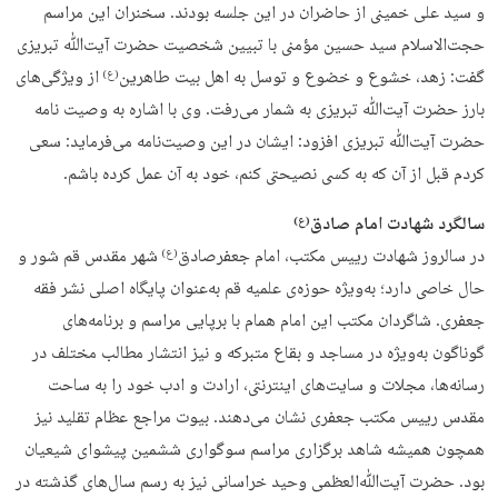
و سید علی خمینی از حاضران در این جلسه بودند. سخنران این مراسم
حجت‌الاسلام سید حسین مؤمنی با تبیین شخصیت حضرت آیت‌ﷲ تبریزی
گفت: زهد، خشوع و خضوع و توسل به اهل بیت طاهرین
از ویژگی‌های
(ع)
بارز حضرت آیت‌ﷲ تبریزی به شمار می‌رفت. وی با اشاره به وصیت نامه
حضرت آیت‌ﷲ تبریزی افزود: ایشان در این وصیت‌نامه می‌فرماید: سعی
کردم قبل از آن که به کسی نصیحتی کنم، خود به آن عمل کرده باشم.
سالگرد شهادت امام صادق
(ع)
در سالروز شهادت رییس مکتب، امام جعفرصادق
شهر مقدس قم شور و
(ع)
حال خاصی دارد؛ به‌ویژه حوزه‌ی علمیه قم به‌عنوان پایگاه اصلی نشر فقه
جعفری. شاگردان مکتب این امام همام با برپایی مراسم و برنامه‌های
گوناگون به‌ویژه در مساجد و بقاع متبرکه و نیز انتشار مطالب مختلف در
رسانه‌ها، مجلات و سایت‌های اینترنتی، ارادت و ادب خود را به ساحت
مقدس رییس مکتب جعفری نشان می‌دهند. بیوت مراجع عظام تقلید نیز
همچون همیشه شاهد برگزاری مراسم سوگواری ششمین پیشوای شیعیان
بود. حضرت آیت‌ﷲ‌العظمی وحید خراسانی نیز به رسم سال‌های گذشته در