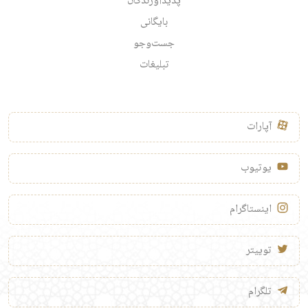
پدیدآورندگان
بایگانی
جست‌وجو
تبلیغات
آپارات
یوتیوب
اینستاگرام
توییتر
تلگرام