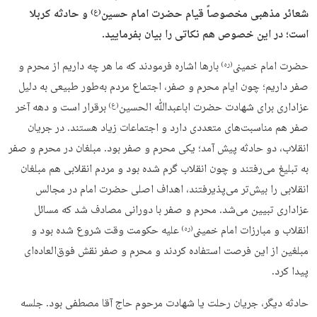
شعائر مذهبی مخصوصاً قیام حضرت امام حسین
و حادثه کربلا
(ع)
است؛ در این خصوص هم نکاتی را بیان بفرمایید.
حضرت امام خمینی
بارها اشاره فرمودند که ما هر چه داریم از محرم و
(ره)
صفر داریم؛ چون ایام محرم و صفر، اجتماع مردم به‌طور طبیعی به دلیل
عزاداری برای شهادت حضرت اباعبدﷲ الحسین
برقرار است و دهه آخر
(ع)
صفر هم مناسبت‌های متعددی دارد و اجتماعات زیاد هستند. در جریان
انقلاب، دو حادثه پیش آمد؛ یکی محرم و صفر بود. مبلغان در محرم و صفر
به تبلیغ می‌رفتند و چون انقلاب گرم شده بود و مردم انقلابی هم مبلغان
انقلابی را بیش‌تر می‌پذیرفتند، اهداف اصلی حضرت امام در مجالس
عزاداری تبیین می‌شد. محرم و صفر با دورانی مصادف شد که مسائل
انقلاب و مبارزات امام خمینی
علیه حکومت وقت شروع شده بود و
(ره)
مبلغین از این فرصت استفاده کردند و محرم و صفر نقش فوق‌العاده‌ای
پیدا کرد.
حادثه دیگر، جریان رحلت یا شهادت مرحوم حاج آقا مصطفی بود. جلسه