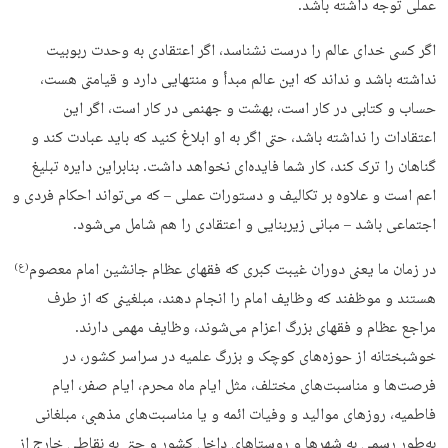
عملی توجه داشته باشد.
اگر کسی خدای عالم را درست نشناسد، اگر اعتقادی به وحدت ربوبیت
نداشته باشد و نداند که این عالم مبدأ و منتهایی دارد و قیامتی هست،
حساب و کتابی در کار است، بهشت و جهنمی در کار است، اگر این
اعتقادات را نداشته باشد، حتی اگر به او ابلاغ کنید که باید عبادت کند و
گناهان را ترک کند، کار شما فایده‌ای نخواهد داشت. بنابراین دایره تبلیغ
اعم است و علاوه بر تکالیف و دستورات عملی – که می‌تواند احکام فردی و
اجتماعی باشد – مبانی زیربنایی و اعتقادی را هم شامل می‌شود.
در زمان ما یعنی دوران غیبت کبری که فقهای عظام جانشین امام معصوم
(ع)
هستند و موظفند که وظایف امام را انجام دهند، مبلغینی که از طرف
مراجع عظام و فقهای بزرگ اعزام می‌شوند، وظایف مهمی دارند.
خوشبختانه از حوزه‌های کوچک و بزرگ علمیه در سراسر کشور، در
فرصت‌ها و مناسبت‌های مختلف، مثل ایام ماه محرم، ایام صفر، ایام
فاطمیه، روزهای موالید و وفیات ائمه و یا مناسبت‌های مذهبی، مبلغانی
به‌طور رسمی به شهرها و روستاهای داخل کشور و حتی به نقاطی خارج از