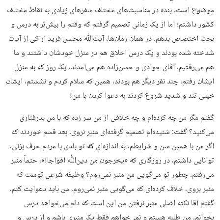
موضوع است. بنده در مناسبت‌های مختلف سفرهای زیادی به نقاط مختلف
کشور داشتم؛ اما از یک زمانی تصمیم گرفتم که وقتم را بیش‌تر به درس و
بحث اختصاص بدهم. در همان زمان‌ها، آیت‌ﷲ محسن فرید اراکی از آیات
شناخته شده بودند و یک درس اخلاق هم در منزل خودشان داشتند و ما
هم می‌رفتیم. آقای جوادی و حسن‌زاده هم می‌آمدند. یک روز که به منزل
ایشان رفتم، چند نفر دیگر هم بودند، همین که سلام کردم و نشستم، ایشان
خیلی تند و شدید شروع کردند به دعوا کردن با من!
گفتم مگر من چه کرده‌ام و چه خلافی از من سر زده که با من بدرفتاری
می‌کنید؟ گفت: شنیده‌ام تصمیم گرفته‌ای منبر نروی. بعد قسم خوردند که
اگر من با همین سن و شرایطم، به اندازه‌ای که تو بلدی با مردم حرف بزنی،
توانایی داشتم، در روزگاری که «یخرجون من دین‌ﷲ افواجا!»، حتماً منبر
می‌رفتم. چطور تو می‌گویی من منبر نمی‌روم؟ وظیفه شرعی توست که
منبر بروی. خلاف کرده‌ای که می‌گویی منبر نمی‌روم. من باید دعوایت کنم.
گفتم آقا نکته اصلی منبر نرفتن من این است که دلم می‌خواهد درس
بخوانم. من طلبه هستم و نمی‌خواهم فقط یک منبری باشم و از درس و