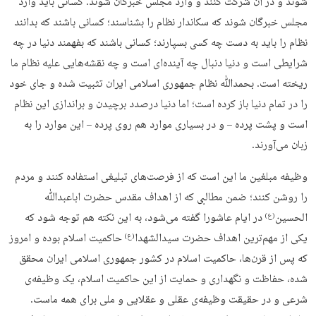
شوند و در آن شرکت کنند و وارد مجلس خبرگان شوند. کسانی باید وارد
مجلس خبرگان شوند که سکاندار نظام را بشناسند؛ کسانی باشند که بدانند
نظام را باید به دست چه کسی بسپارند؛ کسانی باشند که بفهمند دنیا در چه
شرایطی است و دنیا دنبال چه آینده‌ای است و چه نقشه‌هایی علیه نظام ما
ریخته است. بحمدﷲ نظام جمهوری اسلامی ایران تثبیت شده و جای خود
را در تمام دنیا باز کرده است؛ اما دنیا در‌صدد برچیدن و براندازی این نظام
است و پشت پرده – و در بسیاری موارد هم روی پرده – این موارد را به
زبان می‌آورند.
وظیفه مبلغین ما این است که از فرصت‌های تبلیغی استفاده کنند و مردم
را روشن کنند؛ ضمن مطالبی که از اهداف مقدس حضرت اباعبدﷲ
الحسین
در ایام عاشورا گفته می‌شود، به این نکته هم توجه شود که
(ع)
یکی از مهم‌ترین اهداف حضرت سیدالشهدا
حاکمیت اسلام بوده و امروز
(ع)
که پس از قرن‌ها، حاکمیت اسلام در کشور جمهوری اسلامی ایران محقق
شده، حفاظت و نگهداری و حمایت از این حاکمیت اسلام، یک وظیفه‌ی
شرعی و در حقیقت وظیفه‌ی عقلی و عقلایی و ملی برای همه ماست.