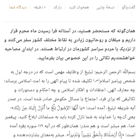
گفت‌وگو
نسخهٔ چاپی
همخوان کنید
بارکد
۱۰ دقیقه
دیدگاه شما
همان‌گونه که مستحضر هستید، در آستانه فرا رسیدن ماه محرم قرار
داریم و مبلغان و روحانیون زیادی به نقاط مختلف کشور سفر می‌کنند و
از نزدیک با مردم سراسر کشورمان در ارتباط هستند. در ابتدای مصاحبه
خواهشمندیم نکاتی را در این خصوص بیان بفرمایید.
بسم‌ﷲ الرحمن الرحیم؛ تبلیغ از وظایف مهمی است که در درجه اول به
شخص پیامبر اسلام
تکلیف شده تا پیام الهی را به امت اسلامی برساند؛
(ص)
چه معارف الهی، اعتقادات و افکار اسلامی و چه احکام و دستورات و
تکالیفی که برای فرد، اجتماع یا مسائل حکومتی صادر شده است. در صدر
آیه شریفه تبلیغ، آمده است: «يا أَيُّهَا الرَّسُولُ بَلِّغْ ما أُنْزِلَ إِلَيْكَ مِنْ رَبِّكَ»؛
یعنی آن‌چه را خداوند به شما نازل کرده باید به مسلمانان ابلاغ کنید. پیغمبر
خدا، هم مبشر است و هم منذر؛ همان‌طور که در آیه ۱۱۹ سوره بقره آمده
است: «إِنَّا أَرْسَلْنَاكَ بِالْحَقِّ بَشِيراً وَنَذِيراً». مبشر به‌معنای بشارت‌دهنده و