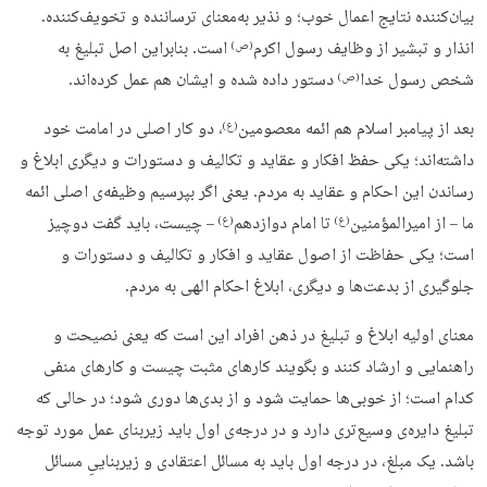
بیان‌کننده نتایج اعمال خوب؛ و نذیر به‌معنای ترساننده و تخویف‌کننده.
انذار و تبشیر از وظایف رسول اکرم
است. بنابراین اصل تبلیغ به
(ص)
شخص رسول خدا
دستور داده شده و ایشان هم عمل کرده‌اند.
(ص)
بعد از پیامبر اسلام هم ائمه معصومین
، دو کار اصلی در امامت خود
(ع)
داشته‌اند؛ یکی حفظ افکار و عقاید و تکالیف و دستورات و دیگری ابلاغ و
رساندن این احکام و عقاید به مردم. یعنی اگر بپرسیم وظیفه‌ی اصلی ائمه
ما – از امیرالمؤمنین
تا امام دوازدهم
– چیست، باید گفت دوچیز
(ع)
(ع)
است؛ یکی حفاظت از اصول عقاید و افکار و تکالیف و دستورات و
جلوگیری از بدعت‌ها و دیگری، ابلاغ احکام الهی به مردم.
معنای اولیه ابلاغ و تبلیغ در ذهن افراد این است که یعنی نصیحت و
راهنمایی و ارشاد کنند و بگویند کارهای مثبت چیست و کارهای منفی
کدام است؛ از خوبی‌ها حمایت شود و از بدی‌ها دوری شود؛ در حالی که
تبلیغ دایره‌ی وسیع‌تری دارد و در درجه‌ی اول باید زیربنای عمل مورد توجه
باشد. یک مبلغ، در درجه اول باید به مسائل اعتقادی و زیربناییِ مسائل