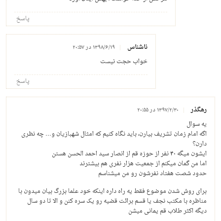
پاسخ
ناشناس
۱۳۹۸/۶/۱۹ در ۲۰:۵۷
خواب حجت نیست
پاسخ
رهگذر
۱۳۹۷/۲/۳۰ در ۲۰:۵۵
یه سوال
اگه امام زمان تشریف بیارن، باید نگاه کنیم که امثال شهبازیان و… چه نظری
دارن؟
ایشون میگه ۴۰ نفر از حوزه قم از انصار سید احمد الحسن هستن
اما من گمان میکنم از جمعیت هزار نفری هم بیشترند
حدود شصت هفتاد نفرشون رو من میشناسم
برای روش شدن موضوع فقط یه راه داره اینکه خود علما بزرگ بیان میدون با
مناظره با مکتب نجف یا قسم برائت قضیه رو یک سره کنن و الا تا دو سال
دیگه اکثر طلاب قم یمانی میشن