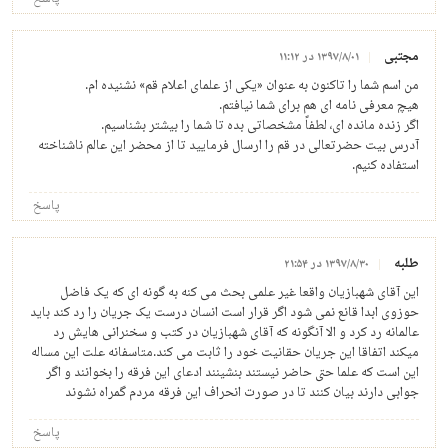
مجتبی
۱۳۹۷/۸/۰۱ در ۱۱:۱۲
من اسم شما را تاکنون به عنوان «يکی از علمای اعلام قم» نشنيده ام.
هيچ معرفی نامه ای هم برای شما نيافتم.
اگر زنده مانده ای، لطفاً مشخصاتی بده تا شما را بيشتر بشناسيم.
آدرس بيت حضرتعالی در قم را ارسال فرماييد تا از محضر اين عالم ناشناخته
استفاده کنيم.
پاسخ
طلبه
۱۳۹۷/۸/۳۰ در ۲۱:۵۴
این آقای شهبازیان واقعا غیر علمی بحث می کنه به گونه ای که یک فاضل
حوزوی ابدا قانع نمی شود اگر قرار است انسان درست یک جریان را رد کند باید
عالمانه رد کرد و الا آنگونه که آقای شهبازیان در کتب و سخنرانی هایش رد
میکند اتفاقا این جریان حقانیت خود را ثابت می کند.متاسفانه علت این مساله
این است که علما حتی حاضر نیستند بنشینند ادعای این فرقه را بخوانند و اگر
جوابی دارند بیان کنند تا در صورت انحراف این فرقه مردم گمراه نشوند
پاسخ