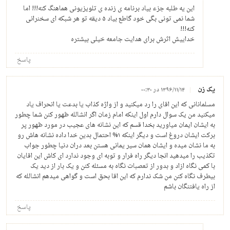
این یه طلبه جزء بیاد برنامه ی زنده ی تلویزیونی هماهنگ کنه!!! اما
شما نمی تونی بگی خود گاطع بیاد ۵ دیقه تو هر شبکه ای سخنرانی
کنه!!!
خداییش اثرش برای هدایت جامعه خیلی بیشتره
پاسخ
یک زن
۱۳۹۶/۱۱/۱۴ در ۰۰:۳۰
مسلمانانی که این اقای را رد میکنید و از واژه کذاب یا بدعت یا انحراف یاد
میکنید من یک سوال دارم اول اینکه امام زمان اگر انشالله ظهور کنن شما چطور
به ایشان ایمان میاورید بخدا قسم که این نشانه های عجیب در مورد ظهور پر
برکت ایشان دروغ است و دیگر اینکه ۱% احتمال بدین خدا داده نشانه هاش رو
به ما نشان میده و ایشان همان سیر یمانی هستن بعد دران دنیا چطور جواب
تکذیب را میدهید انجا دیگر راه فرار و توبه ای وجود ندارد ای کاش این اقایان
با کمی نگاه ازاد و بدور از تعصبات نگاه به مسئله کنن و یک بار از دید یک
بیطرف نگاه کنن من شک ندارم که این اقا بحق است و گواهی میدهم انشالله که
از راه یافتنگان باشم
پاسخ