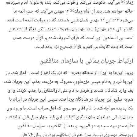
زمان
می‌آید، حکومت می‌کند و فوت می‌کند، بنده به‌عنوان امام سیزدهم
(ع)
حاکم خواهم شد. بعد از امام زمان
۱۲ مهدی می‌آیند که جمع ائمه ما
(ع)
می‌شود ۲۴؛ این ۱۲ مهدی همان‌هایی هستند که در روایت آمده است (بعد
القائم اثنی عشر مهدی) و به مهدیون معروف شدند. یکی دیگر از ادعاهای
احمد بن اسماعیل این است که قرآن تحریف شده و قرآن درست همان
است که بنده تلاوت می‌کنم و قرآن صحیح نزد بنده است.
ارتباط جریان یمانی با سازمان منافقین
ورود این‌ها به ایران از منطقه بصره – که نزدیک اهواز است – آغاز شد. در
این‌جا فردی به نام عیسی مزرعاوی، معروف به مزرعه، جذب این جریان شد.
بعد وارد شادگان شدند و فردی به نام علی ذوالفقاری را جذب کردند و او
هم به تبلیغ این جریان در شادگان پرداخت. سپس این جریان در ایران با
یک پدیده مواجه شد به نام آقای موسوی که اهل سراب است. با ورود وی
جریان یمانی در ایران جان دیگری گرفت. این فرد چهار سال قبل از انقلاب
طلبه مدرسیه حجتیه در قم بود و بعد از انقلاب به سازمان منافقین
پیوست. موسوی بیست سال هم در استکهلم بود. در سال ۷۶ طی