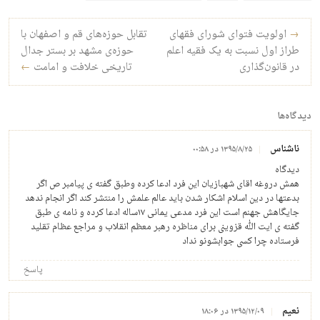
راه‌بری نوشته
→
اولویت فتوای شورای فقهای
تقابل حوزه‌های قم و اصفهان با
طراز اول نسبت به یک فقیه اعلم
حوزه‌ی مشهد بر بستر جدال
در قانون‌گذاری
تاریخی خلافت و امامت
←
دیدگاه‌ها
ناشناس
۱۳۹۵/۸/۲۵ در ۰۰:۵۸
دیدگاه
همش دروغه اقای شهبازیان این فرد ادعا کرده وطبق گفته ی پیامبر ص اگر
بدعتها در دین اسلام اشکار شدن باید عالم علمش را منتشر کند اگر انجام ندهد
جایگاهش جهنم است این فرد مدعی یمانی ۱۷ساله ادعا کرده و نامه ی طبق
گفته ی ایت الله قزوینی برای مناظره رهبر معظم انقلاب و مراجع عظام تقلید
فرستاده چرا کسی جوابشونو نداد
پاسخ
نعیم
۱۳۹۵/۱۲/۰۹ در ۱۸:۰۶