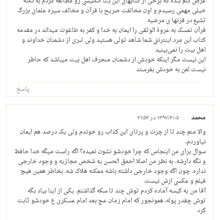
عرض کنم بنده که برخی از کتابهای این بت انگلیسی رو مطالعه کردم به نکته
خیلی مهمی رسیدم و اون مخالفت صریح با قرآن و مخالف سیره علمای بزرگ
تشیع در قرنها ی مرضیه
قرآن تمسک به عروة الوثقى را ایمان به خدا و کفر به طاغوت میداند در مقدمه
کتاب این مرد اینترنتی شما شاهد تولی هستید ولی تبری از دشمنان خداوند و
اهل بیت را نمی‌بینید
این نیست مگر اینکه خودش از دشمنان منحرف اهل بیت میباشد که حاظر
نیست لعن به خودش بفرستد
پاسخ
محمد
۱۳۹۷/۶/۰۵ در ۲۱:۵۴
والا منم چند تا از چرت و پرتای این کذاب رو خوندم ولی یک درصد هم ایمان
نیاوردم.
سوال برای من اینجاس که چرا خودشو نشون نمیده؟ اگه راست میگه خدا حافظ
و نگه دارشه. به نظر من اصلا احمق الحسن یه شخص مجازیه و وجود خارجی
نداره. چون اگه وجود خارجی داشته باشه ممکنه هلاک شه. بخاطر همین هیچ
فیلم و عکسی ازش نیست.
آقا من یه کیسه آماده کردم توش چند تا سکه گذاشتم. یکی از اینا بیاد بگه
توش چقدر پوله، همونجور که امام زمان عج بعد امام عسکری ع خودشو ثابت
کرد