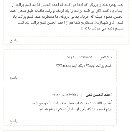
خب بهتره علمای بزرگی که ادعا می کنند که احمد الحسن کذابه، قسم برائت از
ایشان یاد کنند. اگر این قسم برائت را یاد کردند و زنده ماندند طبق سخن احمد
الحسن، معلوم میشه که جریان یمانی دروغه. ما منتظریم علما قسم برائت یاد
کنند. آقای شهبازیان منتظریم شما هم از احمد الحسن قسم برائت یاد کنید
ببینیم زنده می مونید یا نه !!
پاسخ
ناشناس
۱۳۹۶/۸/۱۵ در ۱۵:۴۹
قسم برائت چیه؟؟ دیگه اینم بدعته؟؟؟؟
پاسخ
احمد الحسن قمی
۱۳۹۷/۱/۲۷ در ۲۲:۲۶
اُقسم بالله انّه کاذب کذّاب مفترٍ مکّار لعنه الله و من تبعه
اینم قسم بنده که یکی از علمای اعلام در قم هستم
پاسخ