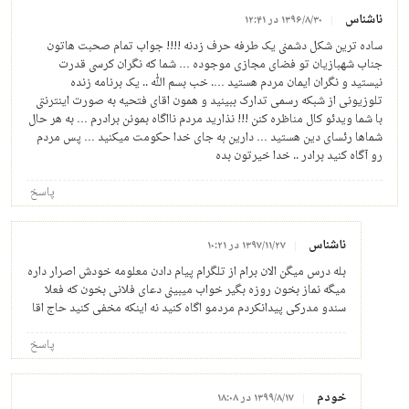
ناشناس
۱۳۹۶/۸/۳۰ در ۱۲:۴۱
ساده ترین شکل دشمنی یک طرفه حرف زدنه !!!! جواب تمام صحبت هاتون
جناب شهبازیان تو فضای مجازی موجوده … شما که نگران کرسی قدرت
نیستید و نگران ایمان مردم هستید …. خب بسم الله .. یک برنامه زنده
تلوزیونی از شبکه رسمی تدارک ببینید و همون اقای فتحیه به صورت اینترنتی
با شما ویدئو کال مناظره کنن !!! نذارید مردم نااگاه بمونن برادرم … به هر حال
شماها رئسای دین هستید … دارین به جای خدا حکومت میکنید … پس مردم
رو آگاه کنید برادر .. خدا خیرتون بده
پاسخ
ناشناس
۱۳۹۷/۱۱/۲۷ در ۱۰:۲۱
بله درس میگن الان برام از تلگرام پیام دادن معلومه خودش اصرار داره
میگه نماز بخون روزه بگیر خواب میبینی دعای فلانی بخون که فعلا
سندو مدرکی پیدانکردم مردمو اگاه کنید نه اینکه مخفی کنید حاج اقا
پاسخ
خودم
۱۳۹۹/۸/۱۷ در ۱۸:۰۸