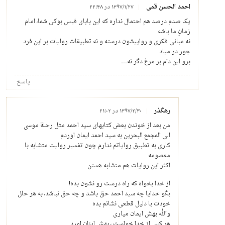
احمد الحسن قمی
۱۳۹۷/۱/۲۷ در ۲۲:۴۸
یک صدم درصد هم احتمال نداره که این بابای فیس بوکی شما، امام
زمانِ ما باشه
نه مبانی فکری و رواییشون درسته و نه تطبیقات روایات بر این فرد
جور در میاد
برو این دام بر مرغ دگر نه…
پاسخ
رهگذر
۱۳۹۷/۲/۳۰ در ۲۱:۰۲
من بعد از خوندن بعض کتابهای سید احمد مثل رحلة موسی
الی المجمع البحرین به سید احمد ایمان اوردم
کاری به تطبیق روایاتم ندارم چون تفسیر روایت متشابه با
معصومه
اکثر این روایات هم متشابه هستن
از خدا بخواه که راه درست رو نشون بده!
بگو خدایا چه سید احمد حق باشد و چه حق نباشد، به هر حال
خودت با دلیل قطعی نشانم بده
والله بهش ایمان میاری
هر کس از خدا خواست ، بهش اینان اورد