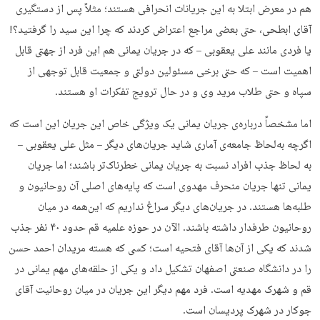
هم در معرض ابتلا به این جریانات انحرافی هستند؛ مثلاً پس از دستگیری
آقای ابطحی، حتی بعضی مراجع اعتراض کردند که چرا این سید را گرفتید؟!
یا فردی مانند علی یعقوبی – که در جریان یمانی هم این فرد از جهتی قابل
اهمیت است – که حتی برخی مسئولین دولتی و جمعیت قابل توجهی از
سپاه و حتی طلاب مرید وی و در حال ترویج تفکرات او هستند.
اما مشخصاً درباره‌ی جریان یمانی یک ویژگی خاص این جریان این است که
اگرچه به‌لحاظ جامعه‌ی آماری شاید جریان‌های دیگر – مثل علی یعقوبی –
به لحاظ جذب افراد نسبت به جریان یمانی خطرناک‌تر باشند؛ اما جریان
یمانی تنها جریان منحرف مهدوی است که پایه‌های اصلی آن روحانیون و
طلبه‌ها هستند. در جریان‌های دیگر سراغ نداریم که این‌همه در میان
روحانیون طرفدار داشته باشند. الآن در حوزه علمیه قم حدود ۴۰ نفر جذب
شدند که یکی از ‌آن‌ها آقای فتحیه است؛ کسی که هسته مریدان احمد حسن
را در دانشگاه صنعتی اصفهان تشکیل داد و یکی از حلقه‌های مهم یمانی در
قم و شهرک مهدیه است. فرد مهم دیگر این جریان در میان روحانیت آقای
جوکار در شهرک پردیسان است.