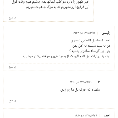
خبر ظهور را دارد مواظب ایمانهایمان باشیم هیچ وقت گول
این فرقهها رونخوریم که به مرگ جاهلیت نمیریم
پاسخ
رئیسی
۱۳۹۷/۶/۱۱ در ۱۳:۳۳
احمد اسماعیل القطعی البصری.
من نه سید میبینم نه اهل یمن.
چی این گوساله سامری یمانیه ؟
البته به روایات اول الدجالین که از بصره ظهور میکنه بیشتر میخوره
پاسخ
۶
۱۳۹۸/۵/۳۱ در ۱۴:۰۰
ماشاءالله حرف دل ما رو زدی.
پاسخ
احمد
۱۳۹۷/۶/۲۹ در ۱۴:۱۰