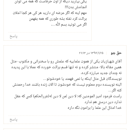
یکی بیارید دیگه از اون حرفاست که همه می تونن
انجامش بدن!!!
مهم اینه که اگر عرضه ای دارید هر کی هر کجا اعلان
برائت کرد نفله بشه طوری که همه بفهمن
اگر می تونید بسم الله….
پاسخ
حق جو
۱۳۹۶/۱/۲۵ در ۲۱:۱۳
آقای شهبازیان یکی از همون علماییه که علمش رو با سخنرانی و مکتوب -مثل
همین مقاله بالا- منتشر کرده و نه تنها قسم برائت خورده که عملا با این پدیده
نه چندان جدید مبارزه کرده.
نویسندگان قبل مثل اینکه یا نمی فهمند یا خودشونو…
البته نویسنده دوم معلوم نیست که خودشون تا الان زنده باشند خدا رحمتش
کنه اگر…
راست فرمود امیر المومنین که: لا دین لمن لا دین له(غررالحکم) کسی که عقل
ندارد دین درستی هم ندارد
خدا امثال این علما را برامون نگه داره
پاسخ