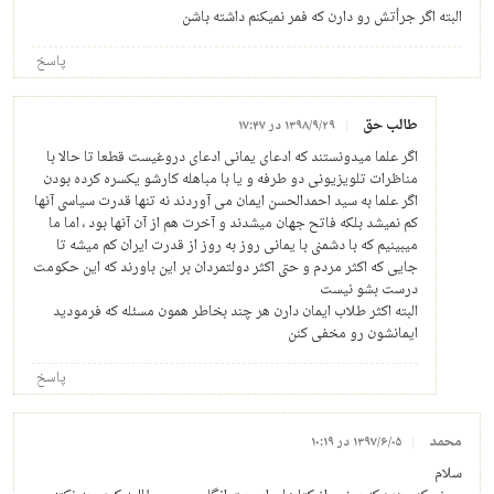
البته اگر جرأتش رو دارن که فمر نمیکنم داشته باشن
پاسخ
طالب حق
۱۳۹۸/۹/۲۹ در ۱۷:۴۷
اگر علما میدونستند که ادعای یمانی ادعای دروغیست قطعا تا حالا با
مناظرات تلویزیونی دو طرفه و یا با مباهله کارشو یکسره کرده بودن
اگر علما به سید احمدالحسن ایمان می آوردند نه تنها قدرت سیاسی آنها
کم نمیشد بلکه فاتح جهان میشدند و آخرت هم از آن آنها بود ، اما ما
میبینیم که با دشمنی با یمانی روز به روز از قدرت ایران کم میشه تا
جایی که اکثر مردم و حتی اکثر دولتمردان بر این باورند که این حکومت
درست بشو نیست
البته اکثر طلاب ایمان دارن هر چند بخاطر همون مسئله که فرمودید
ایمانشون رو مخفی کنن
پاسخ
محمد
۱۳۹۷/۶/۰۵ در ۱۰:۱۹
سلام