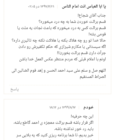
یا ابا العباس انت امام الناس
۱۳۹۷/۴/۲۱ در ۰۲:۰۵
جناب آقای شجاع!
قسم برائت خوردن شما به چه درد میخوره؟
قسم برائت کسی به درد میخوره که باعث نجات یه ملت یا
قومی بشه!
حالا خدا تو رو چه هلاک بکنه یا هلاکت نکنه چه تاثیری داره؟
اگه سیستانی یا مکارم شیرازی که حکم تکفیرش رو دادن
جرأت دارن قسم برائت بخورن!!
اونم با اعلام قبلی که مردم منتظر عکس العمل خدا باشن
اللهم صل و سلم علی سید احمد الحسن و إهد قوم الضالین الی
الصراط المستقیم
پاسخ
خودم
۱۳۹۹/۸/۱۷ در ۱۸:۱۲
این چه حرفیه!
اگر قرار باشه قسم برائت معجزه ی احمد گاطع باشه،
باید رد خور نداشته باشه.
خبر بدیم، تا شما برنامه ریزی کنید که یه بلایی سر