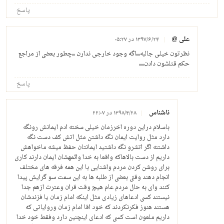
پاسخ
علی @
۱۳۹۷/۶/۲۴ در ۰۵:۲۷
نظرتون خیلی جالبه،،،،اگه وجود خارجی ندارن ،،،چطور بعضی از مراجع
حکم قتلشون دادن،،،،،
پاسخ
ناشناس
۱۳۹۸/۴/۲۸ در ۲۲:۰۷
باسلام دراین دوره اخرزمان خیلی سخته ادم ایمانش رونگه
دارد مثل روایت ایمان نگه داشتن مثل اتش کف دست نگه
داشتنه اگر اتشرو نگه داشتید ایمانتان حفظ میشه ماخواهش
داریم از دست بالاهاکه واقعا به خدا وائمهشان ایمان دارند کاری
برای روشن کردن مردم واشنایی با این همه فرقه های مختلف
انجام دهند وقتی بعضی از طلبه ها به این سمت سو گرایش پیدا
کنند وای به حال مردم عام هیچ وقت قران وعترت ازهم جدا
نیستند کسی ادعاهای زیادی مثل اینکه امام زمان یا فزندشان
هستند هنوز فکرنکردند که خود اقا امام زمان وروایاتی که
داریم ملعون است کسی که ادعای اینچنین دارد وفقط خود خدا