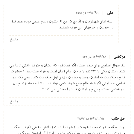
علی
۱۳۹۷/۹/۱۰ در ۱۰:۱۸
البته اقای شهبازیان و اثاری که من از ایشون دیدم علمی بوده علما نیز
در جریان و حرفهای این فرقه هستند
پاسخ
مرتضی
۱۳۹۷/۹/۲۸ در ۰۰:۳۲
یک سوال اساسی برای بنده است ، اگر همانطور که ایشان و طرفدارانش ادعا می
کنند ، ایشان یکی از ۳۱۳ نفر از یاران امام زمان است و قراراست بعد از حضرت
قایم ، حکومت به ایشان برسد و بعنوان مهدی اول حکومت کند . یعنی یک امر
قطعی ، بعبارتی اگر همه عالم جمع شوند ،نمی توانند به ایشا صدمه بزند چون
امر قطعی است ، پس چرا ایشان خود را مخفی می کند ؟
پاسخ
حق طلب
۱۳۹۷/۱۰/۲۵ در ۱۷:۴۷
برادر مگه حضرت محمد خودشو از شره طاغوت زمانش مخفی نکرد یا مگه
حضرت موسی از دست فرعون فرار نکرد طبیعی اینها اگر ایشون رو بگیرن