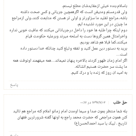
باسلام.بنده خیلی ازعقایدشان مطلع نیستم.
ولی قدرمسلم ومتیقن انست که اگرهمچین جریانی و کسی صحت داشته
باشه..مراجع تقلید ما سزاورتر و اولی تر هستن که متابعت کنند..ولی ازمراجع
ما چیزی در این مورد نشنیده ایم.
دوم اینکه چرا طلبه ها خود را داخل درجریاناتی میکنند که عاقبت خوبی نداره
واخرامثال همین گروها دست به اسلحه میرند وبرعلیه حکومت قیام
میکنند.کما قبلا هم شاهد بودیم.
برید به دستور دین عمل کنید و تفقه وتبلغ کنید چنانکه خدا دستور داده
است…
اگر امام زمان ظهور کردند بالاخره پنهان نمیماند…همه میفهمند اونوقت همه
ما پشت سر حضرت هستیم انشالله.
به امید ان روز که زنده با و درک کنیم.
پاسخ
حق طلب
۱۳۹۷/۷/۰۳ در ۰۰:۱۲
بله شما منتظر بمون صدا و سیما اومدن امام زمانو اعلام کنه مراجع هم تائید
کنن همون مراجعی که حضرت محمد راجع به اونها گفته شرورترین فقهای
تاریخ . لبیک یا سید احمدالحسن(ع)
پاسخ