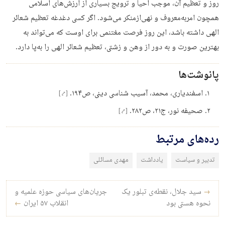
روز و تعظیم آن، موجب احیا و ترویج بسیاری از ارزش‌های اسلامی
همچون امربه‌معروف و نهی‌از‌منکر می‌شود. اگر کسی دغدغه تعظیم شعائر
الهی داشته باشد، این روز فرصت مغتنمی برای اوست که می‌تواند به
بهترین صورت و به دور از وهن و زشتی، تعظیم شعائر الهی را به‌پا دارد.
پانوشت‌ها
اسفندیاری، محمد، آسیب شناسی دینی، ص۱۹۴.
[⤤]
صحيفه نور، ج‏۲۱، ص۲۸۲.
[⤤]
رده‌های مرتبط
تدبیر و سیاست
یادداشت
مهدی مسائلی
راه‌بری نوشته
→
سید جلال، نقطه‌ی تبلور یک
جریان‌های سیاسی حوزه علمیه و
نحوه هستی بود
انقلاب ۵۷ ایران
←