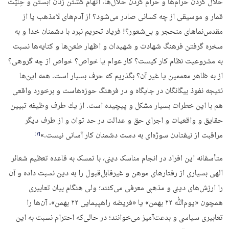
حلال كردن حرام‌ها و حرام كردن حلال‌ها، اتهام كشتن زنان آبستن و حِليّت
قمار و موسيقى از چه كسانى صادر مى‌‏شود؟ از آدم‌هاى لامذهب يا از
مقدس‏‌نماهاى متحجر و بی‌شعور؟! فرياد تحريم نبرد با دشمنان خدا و به
سخره گرفتن فرهنگ شهادت و شهيدان و اظهار طعن‌ها و كنايه‌‏ها نسبت
به مشروعيت نظام كار كيست؟ كار عوام يا خواص؟ خواص از چه گروهى؟
از به ظاهر معممين يا غير آن؟ بگذريم كه حرف بسيار است. همه اين‌ها
نتيجه نفوذ بيگانگان در جايگاه و در فرهنگ حوزه‏‌هاست و برخورد واقعى
هم با اين خطرات بسيار مشكل و پيچيده است. از يك طرف وظيفه تبيين
حقايق و واقعيات و اجراى حق و عدالت در حد توان و از طرف ديگر
مراقبت از نيفتادن سوژه‌‏اى به دست دشمنان كار آسانى نيست.»
‏[۲]‎
متأسفانه این افراد در انجام مناسک دینی، با تمسک به قاعده تعظیم شعائر
الهی بسیاری از رفتارهای موهن و غیرقابل‌قبول را به دین نسبت داده و آن
را ارزش‌های دینی و مذهبی معرفی می‌کنند؛ ولی هنگام بیان تعابیری
همچون «یوم‌ﷲ ۲۲ بهمن» یا «فریضه راهپیمایی ۲۲ بهمن»، آن‌ها را
تعابیری سیاسی و بدعت‌آمیز می‌خوانند؛ در حالی‌که احترام نسبت به این