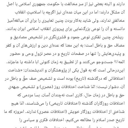
دارند و البته بعضی نیز از سر مخالفت با حکومت جمهوری اسلامی با اصل
آن مشکل دارند؛ اما در این میان عده‌ای نیز اگرچه با اسلامیتِ انقلاب
مخالفتی ندارند، ولی شاید به‌کار بردن چنین تعابیری را برای آن مبالغه‌آمیز
دانسته و آن را نوعی بزرگ‌نمایی برای پیروزی انقلاب اسلامی ایران بدانند.
ریشه‌ی چنین تفکری نوعی جمود و قشری‌نگری در تشخیص مصادیق و
مصاف حق و باطل است؛ به این معنا که عده‌ای دین و ارزش‌های آن و کفر
و پلیدی‌هایش را تنها در صفحات تاریخ و در عصر نزول وحی و حضور
ائمه
جست‌وجو می‌کنند و از تطبیق به زمان کنونی ابا داشته یا عاجزند.
(ع)
این‌درحالی است که به قول یکی از پژوهشگران و اندیشمندان: «شناخت
اختلافاتی که درگذشته (تاریخ) بوده است و تشخیص صف حقّ و باطل در
آن، دشوار نیست؛ امّا شناخت اختلافات روز (عصری) و تشخیص جبهه‌ی
حق و باطل در زمان حال، کاری است نه‌چندان آسان. بسا مردمی که
اختلافات روزگاران گذشته (اختلافات تاریخی) را می‌شناسند، امّا هیچ
شناختی از اختلافات روزگار خویش (اختلافات عصری) ندارند. امروزه که ما
تاریخ صدر اسلام را مطالعه می‌کنیم، اختلافات فکری و سیاسی را