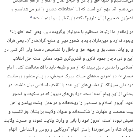
می‌شناسیم و صفِ حقّ و باطل و جبه‌ی عدل و ظلم را از هم تشخیص
می‌دهیم؛ امّا مهم این است که آیا اختلافات عصری را نیز می‌شناسیم و
تصوّری صحیح از آن داریم؟ نکته باریک‌تر ز مو اینجاست».
‏[۱]‎
در زمانه‌ی ما ارتباط مستقیم با متولیان برگزیده دین، یعنی ائمه اطهار
(ع)
وجود ندارد و دین‌داران باید با شعور دینی و منابع گران‌قدر آن، یعنی قرآن
و روایات، مصادیق و جبهه حق و باطل را تشخیص دهند؛ ولی اگر کسی در
این وادی دچار جمود فکری و قشری‌گری شود، ممکن است حتی انقلاب
اسلامی را بدعتی دینی ببیند که از سر وظیفه باید با آن مخالفت کند. امام
خمینی
در آخرین‌ ماه‌های حیات مبارک خویش، در پیام منشور روحانیت
(ره)
درد دلی سوزناک از دشمنی‌های این عده با انقلاب اسلامی بیان داشت؛ در
بخشی از این پیام آمده است: «ولايتى‌هاى ديروز كه در سكوت و تحجر
خود، آبروى اسلام و مسلمين را ريخته‌‏اند و در عمل، پشت پيامبر و اهل
بيت عصمت و طهارت را شكسته‌‏اند و عنوان ولايت برايشان جز تكسب و
تعيش نبوده است، امروز خود را بانى و وارث ولايت نموده و حسرت ولايت
دوران شاه را مى‌‏خورند! راستى اتهام آمريكايى و روسى و التقاطى، اتهام