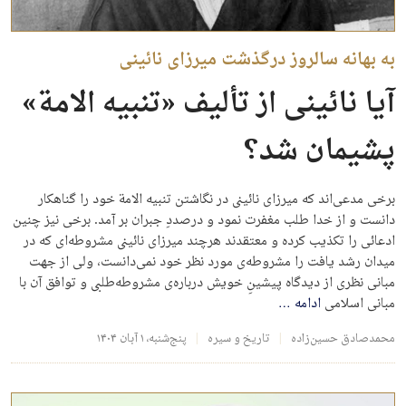
به بهانه سالروز درگذشت میرزای نائینی
آیا نائینی از تألیف «تنبیه الامة»
پشیمان شد؟
برخی مدعی‌اند که میرزای نائینی در نگاشتن تنبیه الامة خود را گناهکار
دانست و از خدا طلب مغفرت نمود و درصددِ جبران بر آمد. برخی نیز چنین
ادعائی را تکذیب کرده و معتقدند هرچند میرزای نائینی مشروطه‌ای که در
میدان رشد یافت را مشروطه‌ی مورد نظر خود نمی‌دانست، ولی از جهت
مبانی نظری از دیدگاه پیشینِ خویش درباره‌ی مشروطه‌طلبی و توافق آن با
مبانی اسلامی
ادامه
…
محمدصادق حسین‌زاده
تاریخ و سیره
پنج‌شنبه، ۱ آبان ۱۴۰۴