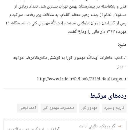
قلبی و بلافاصله در بیمارستان بهمن تهران بستری شد. تعداد زیادی از
مسئولان نظام از جمله رهبر معظم انقلاب به ملاقات وی رفتند. سرانجام
پس از گذراندن دوران طولانی نقاهت، آیت‌ﷲ مهدوی کنی در صبحگانه ۲۹
مهرماه ۱۳۹۳ دار فانی را وداع گفت.
منبع:
۱. کتاب خاطرات آیت‌ﷲ مهدوی کنی/ به کوشش دکترغلامرضا خواجه
سروی
۲. http://www.irdc.ir/fa/book/732/default.aspx
رده‌های مرتبط
تاریخ و سیره
مهدوی کنی
محمدرضا مهدوی کنی
احمد نجمی
راه‌بری نوشته
→
اگر رویکرد نائینی ادامه
آیا نائینی از تألیف «تنبیه الامة»