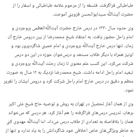
طباطبائی فراگرفت. فلسفه را از مرحوم علامه طباطبائی و اسفار را از
حضرت آیت‌ﷲ سیدابوالحسن قزوینی آموخت.
وی حدود سال ۱۳۳۰ در درس خارج حضرت آیت‌ﷲ‌العظمی بروجردی و
امام راحل حضور یافت. به اعتقاد شیخ محمدرضا از بین دروس خارج آن
زمان، تنها درس خارج آیت‌ﷲ بروجردی و امام خمینی شاگردپرور بود و
اونیز همراه با دیگر طلاب مستعد و درس‌خوان حوزه در این دو درس
شرکت می‌کرد. این کسب علم معنوی تا زمان رحلت آیت‌ﷲ بروجردی و
تبعید امام راحل ادامه داشت. شیخ محمدرضا نزدیک به ۱۲ سال به صورت
منظم و دقیق در درس خارج امام راحل شرکت کرد و دروس ایشان را تقریر
نمود.
وی از همان آغاز تحصیل در تهران به روش و توصیه حاج شیخ علی اکبر
برهان، تدریس درس‌های فراگرفته را هم آغاز کرد. هر درسی که می‌خواند
همان را بلافاصله به تعدادی از طلاب درس می‌داد. اما آیت‌ﷲ مهدوی کنی
به خاطر ویژگی‌های خاص اخلاقی خود شاگردانش را به یاد ندارد و تنها از