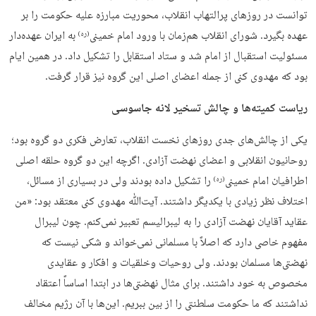
توانست در روزهای پرالتهاب انقلاب، محوریت مبارزه علیه حکومت را بر
عهده بگیرد. شورای انقلاب هم‌زمان با ورود امام خمینی
به ایران عهده‌دار
(ره)
مسئولیت استقبال از امام شد و ستاد استقابل را تشکیل داد. در همین ایام
بود که مهدوی کنی از جمله اعضای اصلی این گروه نیز قرار گرفت.
ریاست کمیته‌ها و چالش تسخیر لانه جاسوسی
یکی از چالش‌های جدی روزهای نخست انقلاب، تعارض فکری دو گروه بود؛
روحانیون انقلابی و اعضای نهضت آزادی. اگرچه این دو گروه حلقه اصلی
اطرافیان امام خمینی
را تشکیل داده بودند ولی در بسیاری از مسائل،
(ره)
اختلاف نظر زیادی با یکدیگر داشتند. آیت‌ﷲ مهدوی کنی معتقد بود: «من
عقاید آقایان نهضت آزادی را به لیبرالیسم تعبیر نمی‌کنم. چون لیبرال
مفهوم خاصی دارد که اصلاً با مسلمانی نمی‌خواند و شکی نیست که
نهضتی‌ها مسلمان بودند. ولی روحیات وخلقیات و افکار و عقایدی
مخصوص به خود داشتند. برای مثال نهضتی‌ها در ابتدا اساساً اعتقاد
نداشتند که ما حکومت سلطنتی را از بین ببریم. این‌ها با آن رژیم مخالف