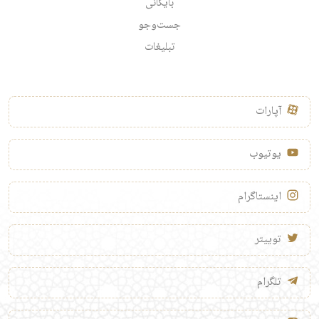
بایگانی
جست‌وجو
تبلیغات
آپارات
یوتیوب
اینستاگرام
توییتر
تلگرام