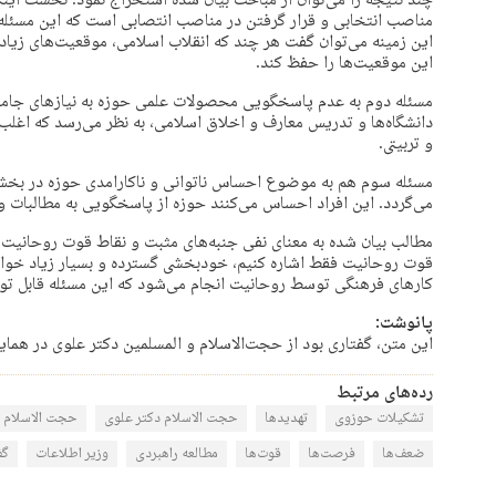
چند نتیجه را می‌توان از مباحث بیان شده استخراج نمود. نخست اینک
مناصب انتخابی و قرار گرفتن در مناصب انتصابی است که این مسئله خ
این زمینه می‌توان گفت هر چند که انقلاب اسلامی، موقعیت‌های زیاد
این موقعیت‌ها را حفظ کند.
مسئله دوم به عدم پاسخگویی محصولات علمی حوزه به نیازهای جامعه
دانشگاه‌ها و تدریس معارف و اخلاق اسلامی، به نظر می‌رسد که اغ
و تربیتی.
مسئله سوم هم به موضوع احساس ناتوانی و ناکارامدی حوزه در بخش‌
می‌گردد. این افراد احساس می‌کنند حوزه از پاسخگویی به مطالبات و 
مطالب بیان شده به معنای نفی جنبه‌های مثبت و نقاط قوت روحانیت
قوت روحانیت فقط اشاره کنیم، خودبخشی گسترده و بسیار زیاد خواهد ب
کارهای فرهنگی توسط روحانیت انجام می‌شود که این مسئله قابل ت
پانوشت:
این متن، گفتاری بود از حجت‌الاسلام و المسلمین دکتر علوی در همایش 
رده‌های مرتبط
تشکیلات حوزوی
تهدیدها
حجت الاسلام دکتر علوی
حجت الاسلام 
ضعف‌ها
فرصت‌ها
قوت‌ها
مطالعه راهبردی
وزیر اطلاعات
گف