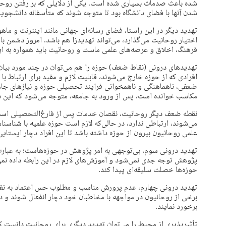
شده باعث صدمات بسیاری شده است. یکی از دلایلی که بر رفتن روحانی
شدن آنها با فضای دانشگاه بود تا متوجه شوند که متأسفانه دانشجویا
تهدید دیگر در این راستا، فضای رسانه‌ای جهانی مانند اینترنت و ما
اختیار روحانیت می‌گذارد، می‌تواند تهدیدزا هم باشد. امروز دشمن با ب
فرهنگ، اخلاق و عرصه‌های علمی ماست و روحانیت باید همواره به ای
تهدیدهای درونی (نقاط ضعف) حوزه را هم می‌توان در چند مورد بیا
افرادی که از حوزه خارج می‌شوند، قابلیت لازم و مفید برای ارتباط با 
ضعفی، ناهماهنگی و ناهمخوانی فرایند تحصیلی حوزه و نیازهای جامعه
مکاسب خوانده است، پس از ورود به جامعه، متوجه می‌شود که این درس
نقطه ضعف دیگر روحانیت، نقصان خدمات پس از فارغ‌التحصیلی است. 
می‌شوند، ارتباطی ندارد، در حالی‌که لازم است حوزه علمیه با شناسن
علمی روحانیون بیرون از حوزه داشته باشد تا این افراد دچار ایستایی
تهدید درونی سوم، بی‌توجهی به امر پژوهش در حوزه‌هاست؛ به عبارت 
پژوهش توجه جدی نمی‌شود و آموزش‌های لازم در این رابطه داده ن
حوزه‌ها خصلت سلیقه‌ای پیدا کند.
تهدید درونی چهارم، عدم پرورش مناسب و مطلوب حس اعتماد به نف
برخی از روحانیون در مواجهه با مخاطبان خود دچار انفعال شوند و در
برخورد نمایند.
تأثیرپذیری از محیط را می‌توان تهدید دیگری برای روحانیت دانست 