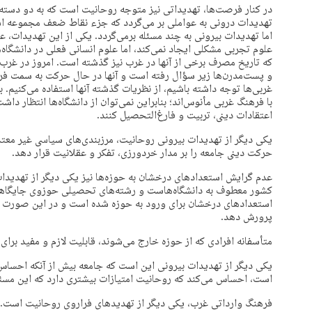
در کنار فرصت‌ها، تهدیداتی نیز متوجه روحانیت است که به دو دسته
تهدیدات درونی به عواملی بر می‌گردد که جزء نقاط ضعف مجموعه اس
اما تهدیدات بیرونی به چند مسئله برمی‌گردد. یکی از این تهدیدات، 
علوم تجربی مشکلی ایجاد نمی‌کند، اما علوم انسانی فعلی در دانشگاه‌
که تاریخ مصرف برخی از آنها در غرب نیز گذشته است. امروز در غرب
و پست‌مدرن‌ها زیر سؤال رفته است و آنها در حال حرکت به سمت فره
غربی‌ها توجه داشته باشیم، از نظریات گذشته آنها استفاده می‌کنیم. 
با فرهنگ غربی مأنوس‌اند؛ بنابراین نمی‌توان از دانشگاه‌ها انتظار د
اعتقادات دینی، تربیت و فارغ‌التحصیل کنند.
یکی دیگر از تهدیدات بیرونی روحانیت، مرزبندی‌های سیاسی غیر معت
حرکت دینی جامعه را بر مدار خردورزی، تفکر و عقلانیت قرار دهد.
عدم گرایش استعدادهای درخشان به حوزه‌ها نیز یکی دیگر از تهدیدات
کشور معطوف به دانشگاه‌هاست و رشته‌های تحصیلی حوزوی جایگاهی د
استعدادهای درخشان برای ورود به حوزه شده است و در این صورت حو
پرورش دهد.
متأسفانه افرادی که از حوزه خارج می‌شوند، قابلیت لازم و مفید برای ا
یکی دیگر از تهدیدات بیرونی این است که جامعه بیش از آنکه احسا
است، احساس می‌کند که روحانیت امتیازات بیشتری دارد که این مسئ
فرهنگ وارداتی غرب، یکی دیگر از تهدیدهای فراروی روحانیت است. ا