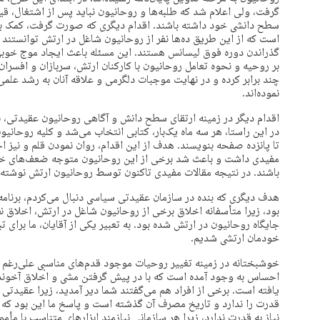
گرفت، ولی اعلام شد که طلبه‌ها و روحانیون نباید پس از اشتغال، قید
سطح دانشی خود داشته باشند. اقدام دیگری که صورت گرفت، کمک به
است که از این طریق ده‌ها نفر از روحانیون شاغل در ارتش توانستند 
گذراندن دوره فوق لیسانس هستند. این مسئله باعث ایجاد موج خوبی 
بر روحیه و نحوه تعامل روحانیون با کارکنان ارتش، سربازان و افسر
چند برابر کرده و در نهایت موجبات دلگرمی و علاقه آنان به رشد علم
نموده‌اند.
اقدام دیگر در زمینه ارتقای سطح دانش و آگاهی روحانیون عقیدتی، ب
در این راستا، هر سه ماه یک‌بار، کتابی انتخاب می‌شد و کلیه روحانی
تا پانزده صفحه بنویسند. هدف از این اقدام، روان نمودن قلم و نیز اج
مفیدی داشت و باعث شد برخی از این روحانیون متوجه ضعف‌های خود
باشند. در نتیجه مقالات مفیدی تاکنون توسط روحانیون ارتش نوشته
هدف دیگری که بنده در سازمان عقیدتی سیاسی دنبال می‌کردم، برنام
بود، زیرا متأسفانه اخلاق برخی از روحانیون شاغل در ارتش، اخلاق ن
جایگاه روحانیون در ارتش شده بود. به تعبیر یکی از آقایان، ما برای ت
خودمان ارتشی شدیم.
خوشبختانه در زمینه تغییر روحیات موجود قدم‌های مناسبی علی‌رغم م
احساس به وجود آمده است که با در پیش گرفتن مشی و اخلاق آخوند
یافته است. برخی از افراد هم می‌گفتند شما دیر آمدید، زیرا عقیدتی
قدرت را ندارد و تاریخ مصرف آن گذشته است و پاسخ ما این بود که
نیاز به قدرت ندارد، زیرا هر سازمانی نیازمند ابزارهای متناسب با 