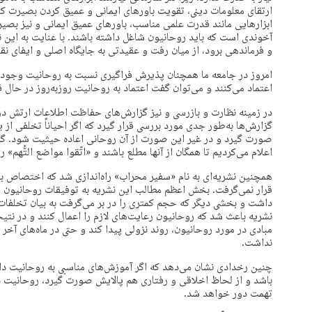
ارتقای معلومات دینی، تقویت باورهای ایمانی و عمیق کردن بصیرت کا
ابزارهایی مانند قدرت علمی مناسب، باورهای عمیق ایمانی و نیز ب
آخوندی است که باید روحانیون شاغل داشته باشند. با عنایت به این ن
و فرماندهی برود، از میان رفت و عقیدتی به جایگاه اصلی و ایفای
امروز در جامعه ما همچنان پذیرش فراگیری نسبت به روحانیت وجود دا
اعتماد می‌کنند و می‌توان گفت اعتماد به روحانیت روزبه‌روز در حال
در زمینه نظارت و بازرسی و نیز گزارش‌های حفاظت اطلاعات ارتش در
گزارش‌ها به‌طور جدی مورد بررسی قرار گیرد که اگر احیاناً تخلفی از 
صورت گیرد و در غیر این صورت از آن روحانی اعاده حیثیت شود. گز
اعلام می‌کردیم تا همگان از آنها مطلع باشند و «اتّقوا مواضع التُّهم» ر
همچنین نشریه‌ای به ‌نام «سفیر محراب» راه‌اندازی شد که اختصاص به
قرار نمی‌گرفت. بخش اعظم مطالب این نشریه به توفیقات روحانیون 
داشت و بخشی دیگر که حجم کمتری را در بر می‌گرفت به بیان تخلفات 
نشریه باعث شد که روحانیون رعایت‌های لازم را اعمال کنند و در ن
مبادی در مورد روحانیون، روند نزولی پیدا کند و حتی در ماه‌های آ
نداشت.
چنین رخدادی نشان می‌دهد که اگر آموزش‌های مناسبی به روحانیت داد
باشد و از لحاظ اخلاقی و رفتاری هم پالایش صورت گیرد، روحانیت د
تهمت دور خواهد شد.