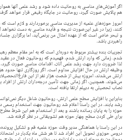
اگر آموزش‌های مناسبی به روحانیت داده شود و رشد علمی آنها همواره
هم پالایش صورت گیرد، روحانیت در جایگاه رفیعی قرار خواهد گرفت
امروز حوزه‌های علمیه از مدیریت مناسبی برخوردارند و لازم است ک
کنند، زیرا در غیر این‌صورت نتیجه و فایده مناسبی به دست نخواهد 
و تبحر خاصی است که از عهده امثال من برنمی‌آید، اما برگزاری جلسا
راهبردی باشد.
تجربیات بنده بیشتر مربوط به دوره‌ای است که به امر مقام معظم ره
شدم. زمانی که وارد ارتش شدم، فهمیدم که روحانیون فعال در عقیدتی
لذا ضرورت دارد جهت رشد علمی آنان، اقدامات مناسبی صورت گیرد، 
وظیفه ارتش در حال افزایش مداوم است. اگر روزگاری تنها حدود هزار 
ارتش می‌شدند، امروزه بیش از شصت هزار نفر از این فارغ‌التحصیلان
می‌شوند. همچنین، اگر زمانی جهت تأمین درجه‌داران ارتش از افراد 
نصاب تحصیلی به دیپلم ارتقا یافته است.
بنابراین با افزایش سطح علمی ارتش، روحانیون شاغل دیگر نمی‌توانست
رشد یابند. در این راستا اعلام شد روحانیون جهت استخدام رسمی 
حوزه را به پایان رسانده باشند و بعد از استخدام هم این شرط مط
برای طی کردن سطح چهار حوزه هم تشویقاتی در نظر گرفته شد.
در این راستا با هماهنگی مدیر وقت حوزه علمیه قم و تشکیل پرونده‌ه
دروس حوزوی تحویل این افراد شد تا هر شش ماه یک‌بار در امتحانات ح
روحانیون به مرحله تدوین پایان‌نامه رسیده‌اند. در ابتدای این طر