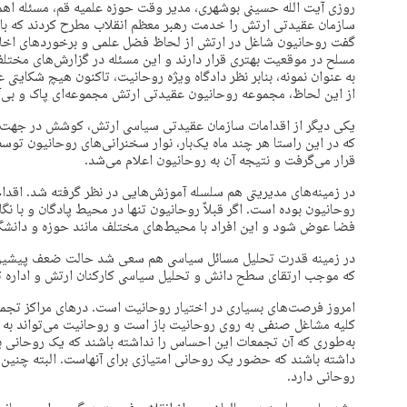
روزی آیت ‌اللّه حسینی بوشهری، مدیر وقت حوزه علمیه قم، مسئله اهم
سازمان عقیدتی ارتش را خدمت رهبر معظم انقلاب مطرح کردند که با 
گفت روحانیون شاغل در ارتش از لحاظ فضل علمی و برخوردهای اخلا
مسلح در موقعیت بهتری قرار دارند و این مسئله در گزارش‌های مختلف
به عنوان نمونه، بنابر نظر دادگاه ویژه روحانیت، تاکنون هیچ شکایت
از این لحاظ، مجموعه روحانیون عقیدتی ارتش مجموعه‌ای پاک و بی‌آل
یکی دیگر از اقدامات سازمان عقیدتی سیاسی ارتش، کوشش در جهت 
که در این راستا هر چند ماه یک‌بار، نوار سخنرانی‌های روحانیون تو
قرار می‌گرفت و نتیجه آن به روحانیون اعلام می‌شد.
در زمینه‌های مدیریتی هم سلسله آموزش‌هایی در نظر گرفته شد. اق
روحانیون بوده است. اگر قبلاً روحانیون تنها در محیط پادگان و با 
فضا عوض شود و این افراد با محیط‌های مختلف مانند حوزه و دانشگاه
در زمینه قدرت تحلیل مسائل سیاسی هم سعی شد حالت ضعف پیشین ت
که موجب ارتقای سطح دانش و تحلیل سیاسی کارکنان ارتش و اداره
امروز فرصت‌های بسیاری در اختیار روحانیت است. درهای مراکز تجمعی 
کلیه مشاغل صنفی به روی روحانیت باز است و روحانیت می‌تواند به 
به‌طوری که آن تجمعات این احساس را نداشته باشند که یک روحانی ب
داشته باشند که حضور یک روحانی امتیازی برای آنهاست. البته چنین 
روحانی دارد.