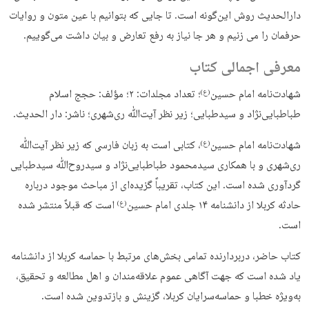
دارالحدیث روش این‌گونه است. تا جایی که بتوانیم با عین متون و روایات
حرفمان را می زنیم و هر جا نیاز به رفع تعارض و بیان داشت می‌گوییم.
معرفی اجمالی کتاب
شهادت‌نامه امام حسین
؛ تعداد مجلدات: ۲؛ مؤلف: حجج اسلام
(ع)
طباطبایی‌نژاد و سیدطبایی؛ زیر نظر آیت‌ﷲ ری‌شهری؛ ناشر: دار الحدیث.
شهادت‌‏نامه امام حسین
، کتابى است به زبان فارسی که زیر نظر آیت‌ﷲ
(ع)
ری‌شهری و با همکاری سیدمحمود طباطبایی‌نژاد و سیدروح‌ﷲ سیدطبایی
گردآوری شده است. این کتاب، تقریباً گزیده‌ای از مباحث موجود درباره
حادثه کربلا از دانشنامه ۱۴ جلدی امام حسین
است که قبلاً منتشر شده
(ع)
است.
كتاب حاضر، دربردارنده تمامى بخش‌‏هاى مرتبط با حماسه كربلا از دانش‏نامه
ياد شده است‏ كه جهت آگاهى عموم علاقه‌‏مندان و اهل مطالعه و تحقيق،
به‌ويژه خطبا و حماسه‏‌سرايان كربلا، گزينش و بازتدوين شده است.