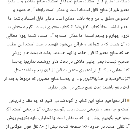
دسته‌اند: منابع قابل استناد، منابع غیرقابل استناد، منابع معاصر و… منابع
معتبر غیر از منابع قابل استناد است و ممکن است رابطه آن‌ها عموم و
خصوص مطلق یا من وجه باشد. ممکن است مطلبی قابل استناد باشد؛ اما
معتبر نباشد. مثلاً کتاب
دلائل‌الامامة
کتاب معتبری نیست؛ اگرچه متعلق به
قرون چهارم و پنجم است؛ اما ممکن است به آن استناد کنند؛ چون مطالبی
در آن هست که با شواهد و قرائن می‌شود فهمید درست است. این مطلب
هم که منابع معتبر تا قرن هفتم یا نهم هستند، به‌لحاظ بحث‌های روشی
صحیح نیست؛ یعنی چنینی ملاکی در بحث های روشمند نداریم؛ چه‌بسا
کتاب‌هایی در کمال بی‌اعتباری متعلق به قبل از قرن پنجم باشند؛ مثل
اثبات‌الوصیة و
هدایة‌الکبری
و… و چه‌بسا منابع معتبری که مربوط به بعد از
قرن دهم باشند؛ زمان هیچ نقشی در اعتبار ندارد.
اگر بخواهیم منابع این کتاب را گونه‌شناسی کنیم که چه مقدار تاریخی
است و چه مقدار تاریخی نیست، باید بگوییم بیش‌تر آن تاریخی است. اگر
بخواهیم بگوییم روش این کتاب نقلی است یا تحلیلی، باید بگوییم روش
آن نقلی است. در حدود ۱۰۶۰ صفحه کتاب، بیش از ۸۰۰ نقل قول طولانی از