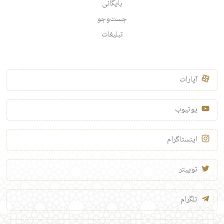
بایگانی
جست‌وجو
تبلیغات
آپارات
یوتیوب
اینستاگرام
توییتر
تلگرام