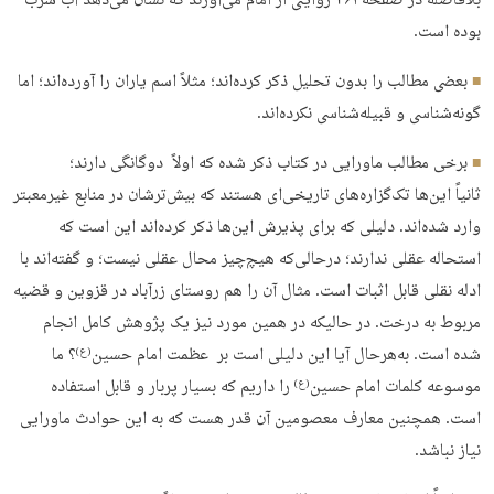
بلافاصله در صفحه ۴۶۱ روایتی از امام می‌آورند که نشان‌ می‌دهد آب شرب
بوده است.
بعضی مطالب را بدون تحلیل ذکر کرده‌اند؛ مثلاً اسم یاران را آورده‌اند؛ اما
گونه‌شناسی و قبیله‌شناسی نکرده‌اند.
برخی مطالب ماورایی در کتاب ذکر شده که اولاً دوگانگی دارند؛
ثانیاً این‌ها تک‌گزاره‌های تاریخی‌ای هستند که بیش‌ترشان در منابع غیرمعبتر
وارد شده‌اند. دلیلی که برای پذیرش این‌ها ذکر کرده‌اند این است که
استحاله عقلی ندارند؛ درحالی‌که هیچ‌چیز محال عقلی نیست؛ و گفته‌اند با
ادله نقلی قابل اثبات است. مثال آن را هم روستای زرآباد در قزوین و قضیه
مربوط به درخت. در حالیکه در همین مورد نیز یک پژوهش کامل انجام
شده است. به‌هر‌حال آیا این دلیلی است بر عظمت امام حسین
؟ ما
(ع)
موسوعه کلمات امام حسین
را داریم که بسیار پربار و قابل استفاده
(ع)
است. همچنین معارف معصومین آن قدر هست که به این حوادث ماورایی
نیاز نباشد.