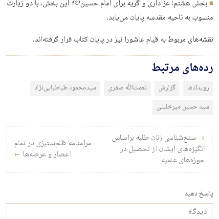
بخش هشتم: عزادارى و گريه براى امام حسين
؛‏ اين بخش، با دو زيارت
(ع)
منسوب به ناحيه مقدسه پايان مى‌‏يابد.
نقشه‌‏هاى مربوط به قيام عاشورا نيز در پايان كتاب قرار گرفته‏‌اند.
رده‌های مرتبط
رویدادها
گزارش
نعمت‌الله صفری
سیدمحمود طباطبایی‌نژاد
سید حسین میرخلیلی
راه‌بری نوشته
→
سنخ‌شناسی زنان طلبه براساس
مرامنامه‌ ظلم‌ستیزی در تمام
انگیزه‌‌های ایشان از تحصیل در
اعصار و عرصه‌ها
←
حوزه‌های علمیه
پاسخ دهید
دیدگاه