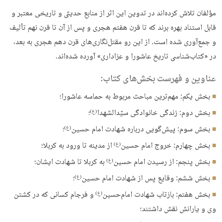
مؤلفان تلاش کرده‌اند در تدوین این اثر از منابع حديثى و تاريخى معتبر و
قابل استناد بهره برند که تا قرن هفتم هجرى و پس از آن تا قرن نهم تألیف
و جمع‌آوری شده است. از این رو مقتل‏‌نگارى‌‏هاى قرن دهم هجرى به بعد،
در «كتاب‏‌شناسى تاريخ عاشورا و عزادارى» آورده شده‌اند.
عناوین و فهرست بخش‌های کتاب:
بخش يكم: مهم‌‏ترين مباحث مربوط به حماسه عاشورا؛
بخش دوم: زندگى خانوادگى سيّدالشهدا
؛‏
(ع)
بخش سوم: پيش‌گويى درباره شهادت امام حسين
؛‏
(ع)
بخش چهارم: خروج امام حسين
از مدينه تا ورود به كربلا؛
(ع)
بخش پنجم: از رسيدن امام حسين
به كربلا تا شهادت ايشان‏؛
(ع)
بخش ششم: وقايع پس از شهادت امام حسين
؛‏
(ع)
بخش هفتم: بازتاب شهادت ‏امام‌‏حسين
و فرجام كسانى كه در كشتن
(ع)
‏وی و يارانش نقش داشتند؛