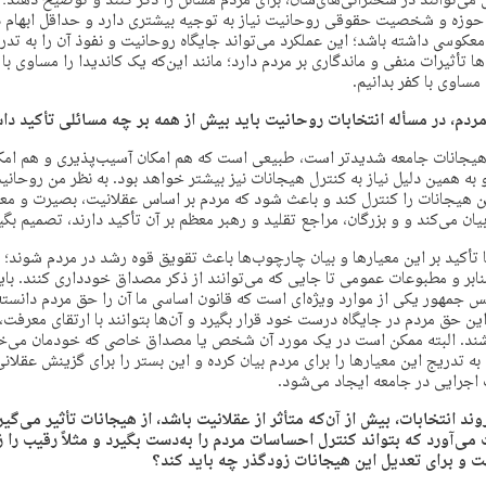
می‌توانند در سخنرانی‌های‌شان، برای مردم مسائل را ذکر کنند و توضیح دهند؛ ا
حوزه و شخصیت حقوقی روحانیت نیاز به توجیه بیشتری دارد و حداقل ابهام دار
 معکوسی داشته باشد؛ این عملکرد می‌تواند جایگاه روحانیت و نفوذ آن را به تد
أثیرات منفی و ماندگاری بر مردم دارد؛ مانند این‌که یک کاندیدا را مساوی با 
 مساوی با کفر بدانیم.
م، در مسأله انتخابات روحانیت باید بیش از همه بر چه مسائلی تأکید دا
 هیجانات جامعه شدیدتر است، طبیعی است که هم امکان آسیب‌پذیری و هم ام
 همین دلیل نیاز به کنترل هیجانات نیز بیشتر خواهد بود. به نظر من روحانیت
ن هیجانات را کنترل کند و باعث شود که مردم بر اساس عقلانیت، بصیرت و مع
یان می‌کند و و بزرگان، مراجع تقلید و رهبر معظم بر آن تأکید دارند، تصمیم بگی
ا تأکید بر این معیارها و بیان چارچوب‌ها باعث تقویق قوه رشد در مردم شوند
بر و مطبوعات عمومی تا جایی که می‌توانند از ذکر مصداق خودداری کنند. بای
س جمهور یکی از موارد ویژه‌ای است که قانون اساسی ما آن را حق مردم دانسته
ن حق مردم در جایگاه درست خود قرار بگیرد و آن‌ها بتوانند با ارتقای معرفت
ند. البته ممکن است در یک مورد آن شخص یا مصداق خاصی که خودمان می‌خو
م به تدریج این معیارها را برای مردم بیان کرده و این بستر را برای گزینش عقلا
اجرایی در جامعه ایجاد می‌شود.
ند انتخابات، بیش از آن‌که متأثر از عقلانیت باشد، از هیجانات تأثیر می‌گی
ی‌آورد که بتواند کنترل احساسات مردم را به‌دست بگیرد و مثلاً رقیب را ز
 و برای تعدیل این هیجانات زودگذر چه باید کند؟