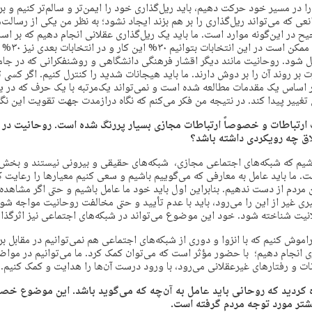
را در مسیر خود حرکت دهیم، باید ریل‌گذاری خود را ایمن‌تر و سالم‌تر کنیم و ب
عی که می‌تواند ریل‌گذاری را بر هم بزند ایجاد نشود؛ به نظر من یکی از رسالت
 در این‌گونه موارد است. ما باید یک ریل‌گذاری عقلانی انجام دهیم که بر ا
اجتماعی نهاده ش
یل شود. روحانیت مانند دیگر اقشار فرهنگی دانشگاهی و روشنفکرانی که در جا
ت بر روند آن را بر دوش دارند. ما باید هیجانات شدید را کنترل کنیم. اگر کسی
بر اساس یک مقدمات مطالعه شده است و نمی‌تواند یک‌مرتبه با یک حرف که در ی
تغییر پیدا کند. در نتیجه من فکر می‌کنم که نگاه درازمدت جهت تقویت این ن
 ارتباطات و خصوصاً ارتباطات مجازی بسیار پررنگ شده است. روحانیت در 
ق چه رویکردی داشته باشد؟
اشیم که شبکه‌های اجتماعی مجازی، شبکه‌های حقیقی و بیرونی نیستند و بخش م
 ما باید عامل به معارفی که می‌گوییم باشیم و سعی کنیم معیارها را رعایت کر
ن مردم از دست ندهیم. بنابراین اول باید خود ما عامل باشیم و حتی اگر مشاهد
ی غیر از این را می‌رود، باید با عدم تأیید و حتی مخالفت روحانیت مواجه شو
نیت شناخته شود. خود این موضوع می‌تواند در شبکه‌های اجتماعی نیز اثرگذار
راموش کنیم که با انزوا و دوری از شبکه‌های اجتماعی هم نمی‌توانیم در مقابل 
ی انجام دهیم؛ با حضور مؤثر است که می‌توان کمک کرد. ما می‌توانیم در مواض
 و رفتارهای غیرعقلانی می‌رود، با ورود درست آن‌ها را هدایت و کمک کنیم.
 کردید که روحانی باید عامل به آن‌چه که می‌گوید باشد. این موضوع خص
یشتر مورد توجه مردم گرفته است.