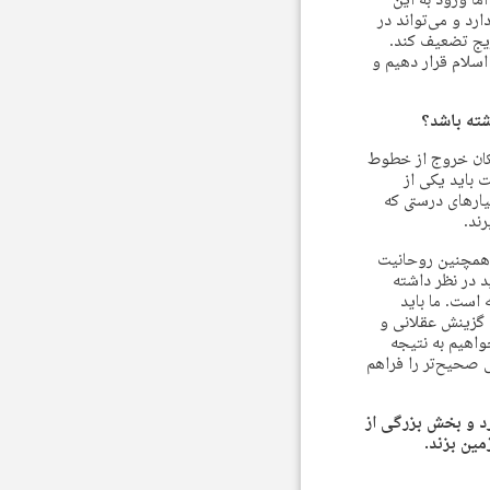
ما ورود به این
د و می‌تواند در
ریج تضعیف کند.
اسلام قرار دهیم و
شته باشد؟
کان خروج از خطوط
 باید یکی از
یارهای درستی که
رند.
؛ همچنین روحانیت
د در نظر داشته
 است. ما باید
، گزینش عقلانی و
اهیم به نتیجه
نی صحیح‌تر را فراهم
رد و بخش بزرگی از
مین بزند.