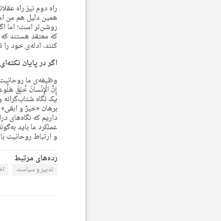
راه دوم نیز راه عقل
همین دلیل هم من استد
روشن‌تر است؛ اما اگ
که معتقد هستند که 
کنند، ادله‌ی خود را ذ
اگر در پایان نکته‌ا
وظیفه‌ی ما روحانیت این 
إِنَّ الْإِنْسانَ خُلِقَ هَل
یک نگاه شتاب‌گرانه 
برهان «خیرٌ و ابقی» 
داریم که نگاه‌های در
عملکرد ما باید به‌گو
و ارتباط روحانیت با
رده‌های مرتبط
تدبیر و سیاست
اخ