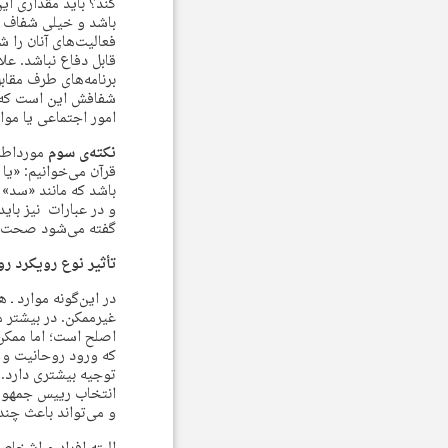
کند؟ باید مقداری ای
باشد و خیلی شفاف و 
فعالیت‌های آنان را 
قابل دفاع نباشد. عل
برنامه‌های طرف مقاب
شفافش این است که به 
امور اجتماعی یا موا
نکته‌ی سوم
مورداطمی
قرآن می‌خوانیم: «یا أَيُ
باشد که مانند «سد» ن
و در عبارات نیز بای
گفته می‌شود صحت ن
تأثیر نوع رویکرد ر
در این‌گونه موارد ـ
غیرممکن. در بیشتر م
اصلح است؛ اما ممکن
که ورود روحانیت و ا
توجیه بیشتری دارد.
انتخاب رییس جمهور 
و می‌تواند باعث چن