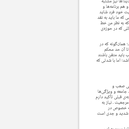
یداها نیز مشتبه
هم برنامه‌ها و
صیت خود فرد شاید
که ما باید به نقد
 که به نظر من خط
ئلی که در حوزه‌ی
 همان‌گونه که در
 که تا آن حد محکم
ب باید متقن باشند
شد؛ اما با شدتی که
اهی صعب و
 جامعه و ویژگی‌ها
ی قبلی تأکید دارم
رجعیت ـ نیاز به
به خصوص در
ا شدید و جدی است