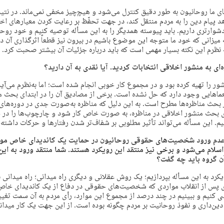
ای ما روحانیون به طور دقیق کنترل می‌شود و هیچ‌چیز مخفی نمی‌ماند. در نتیجه
د پیام دین را به مردم منتقل کند، در جهت تحفّظ بر رعایت کردن معیارهای اخ
ارتری داریم. باید پیوسته همدیگر را به این مسأله توصیه کنیم و خود روحا
 میزانی که خود ما متوجه این موضوع باشیم در بیرون نیز قطعاً اثرگذاری آن د
 نظرم این نکته بسیار مهمی است که باید درباره جزئیات آن بیشتر صحبت کرد.
‌ای به منشور اخلاقی انتخابات کردید. آیا نقدی به آن دارید؟
شور را تهیه کرده بود و در مجموع کار خوبی انجام شده است؛ اما به‌نظرم می‌آید
عماهایی وجود دارد که حل نشده است. برخی از مصادیق آن را در ابتدای بحث م
حث مناظره‌ها مطرح است. به این دلیل که مناظره به‌صورت جدی در دوره‌های
بحث منشور اخلاقی در مناظره، به صورت خاص کار شود و چارچوب‌ها را در
م. این مسأله می‌تواند تأثیر مطلوبی بر شفاف‌تر شدن رفتارها و حرکات‌ داشته 
عدم ورود شخصیت‌های حقوقی روحانیون در حمایت یک کاندیدای خاص م
اسلام می‌شود و برخی نیز منتقد این رویکرد هستند. شما منتقد ورود به ا
آن گروه باید چه گفت؟
ویکرد به این مسأله بپردازیم؛ یک روش عقلانی و دیگری راه میدانی؛ راه میدانی 
ی پس از انقلاب مواردی که شخصیت‌های حقوقی در دفاع از یک کاندیدای خاص
ی کنیم و ببینیم در چند درصد از مجموع این موارد، رأی مردم به آن سمت تغی
 دین‌داری و نفوذ روحانیت بر مردم چگونه بوده است. از این جهت یک کار میدان