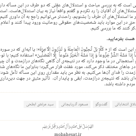
انی است که به بررسی مباحث و استدلال‌های عقلی که دو طرف در این مسأله دارند
لال‌های آن آقایان را رد نکردم و گفتم واقعاً نیاز به بیان استدلال‌هاست. استد
ر ما استدلال‌های آن طرف را بشنویم، راحت‌تر می‌توانیم راجع به آن داوری کنی
حتی در این موارد باید شخصیت‌های حقوقی روحانیت ورود پیدا کنند و اعلا
کر کنند که ما بررسی کنیم.
ی هست بفرمایید.
است که از « كَلَّا بَلْ تُحِبُّونَ الْعاجِلَةَ وَ تَذَرُونَ الْآخِرَةَ»؛ یا آیه‌ای که در 
ُوعاً إِذا مَسَّهُ الشَّرُّ جَزُوعاً وَ إِذا مَسَّهُ الْخَیْرُ مَنُوعاً إِلَّا الْمُصَلِّینَ» استفاده کنیم؛
و استعجالی در ما وجود دارد که در نتیجه‌ی آن گاهی نگاه‌های درازمدت و آن چ
در جاهای مختلف ذکر می‌کند، مورد غفلت قرار می‌گیرد؛ بنابراین ما نگاه‌های شت
ازمدت را فدای آن‌ها می‌کنیم. به نظر من باید مقداری روی این مسأله تأمل شود؛
نه‌ای باشد که نتیجه‌ی درازمدت،‌ ابقی و پایدار آن، تأثیر مثبتی در جهت دین‌دار
 مردم داشته باشد.
لاق انتخاباتی
گفت‌وگو
مسعود آذربایجانی
سید مرتضی ابطحی
mobahesat.ir