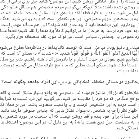
ن مسأله را از نظر اخلاقی روشن کنیم. این موضوع شاید حتی برای برخی از کاند
روشن نشده باشد؛ مثلاً این‌که می‌گوییم حریم خصوصی هم مسائل خانوادگی و 
شامل می‌شود. معنای مناظره قطعاً نقد برنامه‌ی طرف مقابل هست؛ اما نقد شخ
اوه بر بحث‌های حریم خصوصی، این هم نکته‌ای‌ است که باید روشن شود. هنگامی 
ل بپردازیم، این برنامه‌ها باید تا چه حدی نقد شوند؟ این هم مسأله مهمی‌ است
خود فرد نرسد. به هرحال ما می‌توانیم کاملاً برنامه‌ها را نقد کنیم؛ قطعاً مسا
رد عمومی یا اجتماعی ـ سیاسی است، می‌تواند مورد نقد منصفانه قرار بگیرد.
نان‌ و دقیق‌بودن مباحثی است که توسط کاندیداها در مناظره‌ها مطرح می‌شود؛
ّهَا الَّذينَ آمَنُوا اتَّقُوا اللَّهَ وَ قُولُوا قَوْلاً سَديداً»؛ «سَدیداً» به معنای آن است
توانیم هیچ نفوذی در جهت اعتبار و یا نادرستی آن داشته باشیم. بنابراین مطال
د عمیقاً دقّت شود. ممکن است مطلبی که ما راجع طرف مقابل می‌گوییم درست با
داشته باشد.
وحانیون در مسائل مختلف انتخاباتی بر دین‌داری افراد جامعه چگونه است؟
 همان‌طور که بزرگان ما نیز فرموده‌اند ـ دسترسی به واقع بسیار مشکل است و گ
واقع هنگامی که دو فرد را مقایسه می‌کنیم، می‌گوییم این فرد نسبت به شرایط
 است مردم به این تشخیص نرسند و یا واقعیت متفاوت باشد. من بر همان نکته‌
ظهار نظر راجع به شخص ـ به‌عنوان تشکل‌هایی که جنبه‌ی حقوقی دارند، مانند م
 این مسأله برای خود بنده واقعاً روشن نیست که آیا صحبت در مورد شخص ـ 
ـ به مصلحت اصل دین هست یا نه؟ به این دلیل که در این موضوع اختلاف‌ه
ددستگی شود.