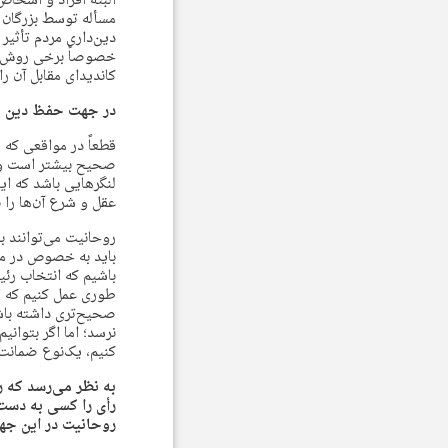
البته افراد و اشخاص 
مسأله توسط بزرگان 
دین‌داری مردم تأثیر
خصوصاً برخی روش‌ها ت
کاندیدای مقابل آن را
در جهت حفظ دین مرد
قطعاً در مواقعی که
صحیح بیشتر است و به
لنگرهایی باشد که ای
عقل و شرع آن‌ها را ب
روحانیت می‌توانند ب
باید به خصوص در منا
باشیم که انتخاب رئی
طوری عمل کنیم که ای
صحیح‌تری داشته باش
نرسد؛ اما اگر بتوانی
کنیم، یک‌نوع ضمانت 
به نظر می‌رسد که رو
رأی را کسی به دست م
روحانیت در این جهت