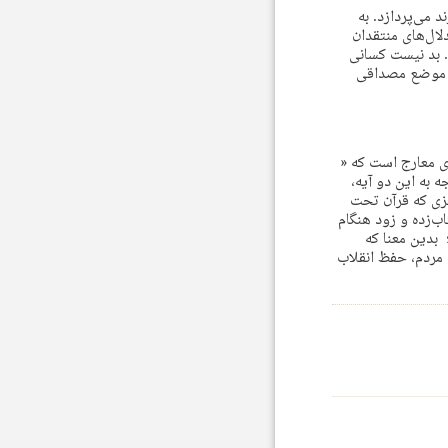
 می‌پردازد. به
لال‌های منتقدان
م. بد نیست کسانی
م موضع مصداقی
سوره‌ی معارج است که «
 با توجه به این دو آیه،
یزی که قرآن تحت
اب‌زده و زود هنگام
 بدین معنا که
ی مردم، حفظ انقلاب