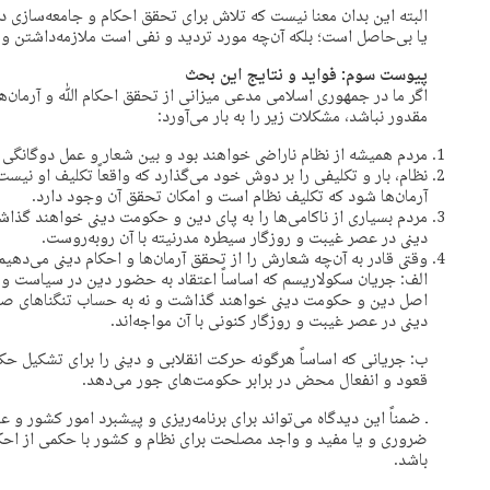
البته این بدان معنا نیست که تلاش برای تحقق احکام و جامعه‌سازی د
یا بی‌حاصل است؛ بلکه آن‌چه مورد تردید و نفی است ملازمه‌داشتن و
پیوست سوم: فواید و نتایج این بحث
اگر ما در جمهوری اسلامی مدعی میزانی از تحقق احکام ﷲ و آرمان‌ها
مقدور نباشد، مشکلات زیر را به بار می‌آورد:
مردم همیشه از نظام ناراضی خواهند بود و بین شعار و عمل دوگانگی م
نظام، بار و تکلیفی را بر دوش خود می‌گذارد که واقعاً تکلیف او نیس
آرمان‌ها شود که تکلیف نظام است و امکان تحقق آن وجود دارد.
مردم بسیاری از ناکامی‌ها را به پای دین و حکومت دینی خواهند گذ
دینی در عصر غیبت و روزگار سیطره مدرنیته با آن روبه‌روست.
وقتی قادر به آن‌چه شعارش را از تحقق آرمان‌ها و احکام دینی می‌دهیم
الف: جریان سکولاریسم که اساساً اعتقاد به حضور دین در سیاست و ادا
اصل دین و حکومت دینی خواهند گذاشت و نه به حساب تنگناهای ص
دینی در عصر غیبت و روزگار کنونی با آن مواجه‌اند.
ب: جریانی که اساساً هرگونه حرکت انقلابی و دینی را برای تشکیل ح
قعود و انفعال محض در برابر حکومت‌های جور می‌دهد.
ـ ضمناً این دیدگاه می‌تواند برای برنامه‌ریزی و پیشبرد امور کشور و ع
ضروری و یا مفید و واجد مصلحت برای نظام و کشور با حکمی از احکا
باشد.