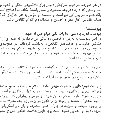
در هر صورت، در هیچ شرایطی دلیلی برای بلاتکلیفی مطلق و قعود و ب
حد وسعی که دارد (هرچند محدود و نسبی باشد) مکلف به اصلاح است
بلکه عموماً در بین این دو است و مسلمان و مؤمن به هر اندازه‌ای که
همان مقیاس، اهل عمل و اصلاح و عنداللزوم اقدام انقلابی باشد.
پیوست‌ها
پیوست اول: بررسی روایات نفی قیام قبل از ظهور
در این پیوست به بررسی و تحلیل روایاتی می پردازیم که عده ای از 
تشکیل حکومت و حرکت‌های انقلابی را برداشت کرده‌اند. در جمع‌بندی
قیام‌هایی در عصر امامان بعد از امام حسین علیهم السلام بوده‌اند که 
ادعای مهدویت داشتند و یا خود را امام برحق می‌دانستند و یا قیامش
دین و تشیع بوده است.
این روایات در مقام بیان نفی هرگونه قیام و حرکت انقلابی برای اص
حضرت حجت سلام ﷲ علیه نیستند و بر اساس روایات عدیده دیگر وجو
منکر در حد وسع در عصر غیبت اثبات می‌شود.
پیوست دوم: ظهور حضرت مهدی علیه السلام منوط به تحقق جامعه
زمینه‌سازی برای ظهور بدین معنا نیست که باید قبل از ظهور، جامعه 
ظهور حضرت علیه السلام محقق شود. از مجموع روایاتی که درباره 
آن‌چه به‌عنوان مقدمه و زمینه برای ظهور در برخی روایات مطرح می‌ب
و وجود سیصد و سیزده تن یاران اصلی حضرت و یاران و لشکریانی 
جریان دینی و انقلابی تشیع است و با ظهور علامت قطعی خروج سفیانی