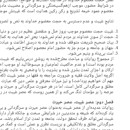
نقش حجت معصوم خداوند در هدایت انسان‌ها و جوامع، انحصاری و بی‌
در شرایط حضور، موجب ازهم‌گسیختگی و سرگردانی و مصیبت مادی 
معصوم عمود خیمه تشریع و رکن رکین هدایت است که غیبتش موجب
نتایج غیبت و عدم دسترسی به حجت معصوم خداوند به نص و تصریح
غیبت حجت معصوم موجب بروز خلل و منقصتی عظیم در دین و دنیا
حجت از سوی خداوند بر مردم تمام نمی‌شود؛ یعنی امر هدایت به کم
بیان صحیح شریعت متوقف شده و خداوند به درستی اطاعت و عبادت
جهان و جامعه و مردم جز به حضور امام معصوم اصلاح نمی‌شود.
امت بی‌پناه و یتیم می‌شود.
از مجموع روایات و مباحث مطرح‌شده به روشنی درمی‌یابیم که غیبت 
مردم بوده است) و عدم حاکمیت تمام‌عیار و مبسوط‌الید او موجب اخ
ارکان و اجزای تمدن بشری شده و بشریت را با وضعیتی به غایت بغرنج 
اگرچه اصل ولایت فقیه و ضرورت مراجعه به فقها در عصر غیبت (که در
مهم آن خواهیم پرداخت) و نیز میراث معرفتی و علمی دین که عبارت ا
مطلق و سرگردانی کامل است، اما در هر صورت سرگردانی و حیرت و تبا
عرصه را بر مؤمنان تنگ می‌کند و از همین روست که عصر غیبت در 
فصل دوم: عصر غیبت، عصر حیرت
روایات عدیده‌ای از عصر غیبت به‌عنوان عصر حیرت و سرگردانی و بی‌پ
یاد کرده‌اند که شیعه و متدینین در شرایطی سخت و جانکاه قرار دارن
غیبت نمی‌تواند ظرف تحقق دولت، جامعه و تمدن تراز اسلام باشد. مرا
سرگردانی مطلق و بلاتکلیفی و بن‌بست نظری و عملی است و کمک می‌ک