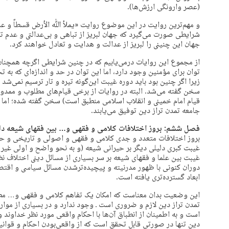
(عصر وارونگی ارزش‌ها).
و مهم‌ترین روایت در این موضوع روایت «یملأ ﷲ الأرض قسطاً و عدلاً
شرایطی صورت می‌گیرد که جهان لبریز از تباهی و بی‌عدالتی و عد
جهان این چنینی را لبریز از عدالت و هدایت و تعادل خواهند کرد.
از مجموع این روایات درمی‌یابیم که در چنین شرایطی اگرچه همچنان
توان برای مؤمنین وجود دارد، اما این توان در حد و اندازه‌ای که به 
زیرا اگر چنین بود باید دوره غیبت این‌گونه تیره و تار ترسیم نمی‌شد و 
سخن گفته می‌شد. البته در روایات از برخی قیام‌های مطلوب و ممدوح 
قیام امام خمینی و انقلاب اسلامی منطبق است) سخن گفته شده؛ اما ا
جامعه تمدن تراز دین توفیق می‌یابند.
فصل ششم: بروز اختلافات کلامی و فقهی و… بین فقهای شیعه د
بروز اختلافات متعدد و جدی کلامی و فقهی و اصولی و تاریخی و حدی
غیبت کبری دلیلی دیگر بر حیرانی شیعه (و به نحو واضح و اولی غی
غیبت بین علما و فقهای شیعه بر سر بسیاری از مسائل دینی اختلاف ن
دوران کنونی با ظهور مدرنیته و پیچیده‌ترشدن مسائل سیاسی و اقت
ابعاد گسترده‌تری یافته است.
این وضعیت بدان معناست که امکان یک تفاهم کلامی و فقهی و… مطل
تمدن تراز دین لازم و ضروری است ـ وجود ندارد و در بسیاری از موارد
است و به اطمینان از انطباق آن‌ها با احکام واقعی مورد نظر خداوند 
دین تنها در صورتی قابل تحقق است که از واقعی‌بودن احکام و قوانین