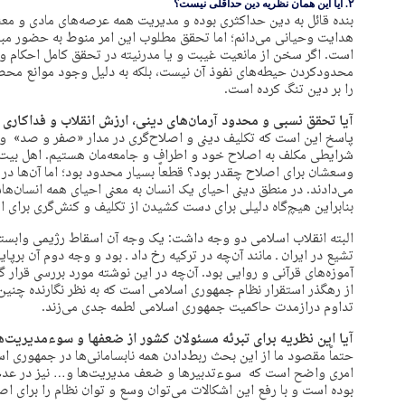
۲. آیا این همان نظریه دین حداقلی نیست؟
بنده قائل به دین حداکثری بوده و مدیریت همه عرصه‌های مادی و معنو
هدایت وحیانی می‌دانم؛ اما تحقق مطلوب این امر منوط به حضور مبس
است. اگر سخن از مانعیت غیبت و یا مدرنیته در تحقق کامل احکام و ا
محدودکردن حیطه‌های نفوذ آن نیست، بلکه به دلیل وجود موانع مح
را بر دین تنگ کرده است.
آیا تحقق نسبی و محدود آرمان‌های دینی، ارزش انقلاب و فداکاری ر
پاسخ این است که تکلیف دینی و اصلاح‌گری در مدار «صفر و صد» و 
شرایطی مکلف به اصلاح خود و اطراف و جامعه‌مان هستیم. اهل بیت 
وسعشان برای اصلاح چقدر بود؟ قطعاً بسیار محدود بود؛ اما آن‌ها در ه
می‌دادند. در منطق دینی احیای یک انسان به معنی احیای همه انسان‌هاس
بنابراین هیچ‌گاه دلیلی برای دست کشیدن از تکلیف و کنش‌گری برای اص
البته انقلاب اسلامی دو وجه داشت: یک وجه آن اسقاط رژیمی وابست
تشیع در ایران ـ مانند آن‌چه در ترکیه رخ داد ـ بود و وجه دوم آن برپا
آموزه‌های قرآنی و روایی بود. آن‌چه در این نوشته مورد بررسی قرار گ
از رهگذر استقرار نظام جمهوری اسلامی است که به نظر نگارنده چنین ت
تداوم درازمدت حاکمیت جمهوری اسلامی لطمه جدی می‌زند.
آیا این نظریه برای تبرئه مسئولان کشور از ضعفها و سوءمدیریت‌ه
حتماً مقصود ما از این بحث ربط‌دادن همه نابسامانی‌ها در جمهوری ا
امری واضح است که سوءتدبیرها و ضعف مدیریت‌ها و… نیز در عدم ت
بوده است و با رفع این اشکالات می‌توان وسع و توان نظام را برای اصلا