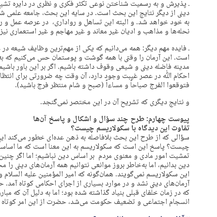
ـ پذیرش و به رسمیت شناختن نوعی تکثر فکری و نظری در دایره تشیع
دینی از دیگر نتایج این بحث است. در سایه این بحث، جامعه علمی 
به خود خواهد شد. و البته این تساهل و رواداری، در عرصه عمل و رف
نحله‌ها و مذاهب و ادیان غیر معاند و غیر مهاجم و غیر استعماری نیز
ـ فایده مهم دیگر: همه می‌دانیم که یکی از مهم‌ترین وظایف شیعه در
است. این آرمان را وقتی با همه گوشت و پوستمان حس می‌کنیم که به ب
مدینه فاضله دینی و شیعی وقوف داشته باشیم. اگر بر این باور باشیم
احکام ﷲ در عصر غیبت وجود دارد، آن وقت چه ضرورتی برای انتظاری 
فتوقعوا الفرج صباحاً و مساءاً (صبح و شام منتظر فرج باشید).
و نتایج دیگری که تشریح آن در این مختصر نمی‌گنجد.
پیوست چهارم: طرح چند سؤال و اشکال و پاسخ آن‌ها
تفاوت این دیدگاه با سکولاریسم چیست؟
سؤالی که از طرح این بحث بلافاصله به ذهن عده‌ای خطور می‌کند ای
چیست؟ پاسخ این است که سکولاریسم به این معنا است که ما اساسا
تمشیت امور مادی و معنوی مردم بر اساس دین نباشیم؛ اما اگر چنین حق
دین بدانیم، اما به‌خاطر بروز موانعی نتوانیم همه آرمان‌های دینی را
این سکولاریسم نمی‌گویند. همان‌گونه که امیر المؤمنین علیه السلام
که در زمان خلفای قبلی بنیاد گذاشته شده بود؛ اما به دلیل آن که مبار
انسجام اجتماعی و تضعیف حکومت می‌شد، حضرت از این امر کوتاه م