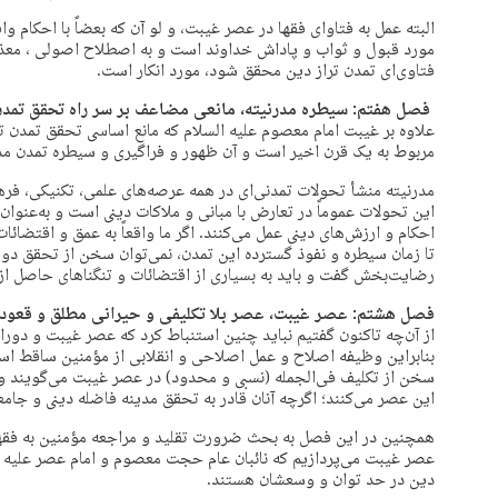
البته عمل به فتاوای فقها در عصر غیبت، و لو آن که بعضاً با احکام 
مورد قبول و ثواب و پاداش خداوند است و به اصطلاح اصولی ، معذر 
فتاوی‌ای تمدن تراز دین محقق شود، مورد انکار است.
فصل هفتم: سیطره مدرنیته، مانعی مضاعف بر سر راه تحقق تمد
علاوه بر غیبت امام معصوم علیه السلام که مانع اساسی تحقق تمدن ترا
مربوط به یک قرن اخیر است و آن ظهور و فراگیری و سیطره تمدن م
مدرنیته منشأ تحولات تمدنی‌ای در همه عرصه‌های علمی، تکنیکی، فر
این تحولات عموماً در تعارض با مبانی و ملاکات دینی است و به‌عنوان 
احکام و ارزش‌های دینی عمل می‌کنند. اگر ما واقعاً به عمق و اقتضائا
تا زمان سیطره و نفوذ گسترده این تمدن، نمی‌توان سخن از تحقق دو
رضایت‌بخش گفت و باید به بسیاری از اقتضائات و تنگناهای حاصل از 
فصل هشتم: عصر غیبت، عصر بلا تکلیفی و حیرانی مطلق و قعود
از آن‌چه تاکنون گفتیم نباید چنین استنباط کرد که عصر غیبت و دور
بنابراین وظیفه اصلاح و عمل اصلاحی و انقلابی از مؤمنین ساقط است
سخن از تکلیف فی‌الجمله (نسبی و محدود) در عصر غیبت می‌گویند و 
این عصر می‌کنند؛ اگرچه آنان قادر به تحقق مدینه فاضله دینی و جامعه
همچنین در این فصل به بحث ضرورت تقلید و مراجعه مؤمنین به فقه
عصر غیبت می‌پردازیم که نائبان عام حجت معصوم و امام عصر علیه السل
دین در حد توان و وسعشان هستند.