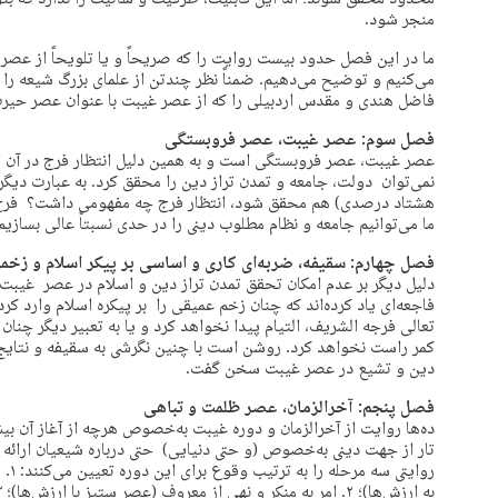
محدود محقق شوند؛ اما این قابلیت، ظرفیت و شأنیت را ندارد که بتو
منجر شود.
ما در این فصل حدود بیست روایت را که صریحاً و یا تلویحاً از عصر 
می‌کنیم و توضیح می‌دهیم. ضمناً نظر چندتن از علمای بزرگ شیعه را ن
فاضل هندی و مقدس اردبیلی را که از عصر غیبت با عنوان عصر حیرت یا
فصل سوم: عصر غیبت، عصر فروبستگی
عصر غیبت، عصر فروبستگی است و به همین دلیل انتظار فرج در آن ا
نمی‌توان دولت، جامعه و تمدن تراز دین را محقق کرد. به عبارت دیگر ا
هشتاد درصدی) هم محقق شود، انتظار فرج چه مفهومی داشت؟ فرج 
ما می‌‌توانیم جامعه و نظام مطلوب دینی را در حدی نسبتاً عالی بسازیم
فصل چهارم: سقیفه، ضربه‌ای کاری و اساسی بر پیکر اسلام و زخمی 
دلیل دیگر بر عدم امکان تحقق تمدن تراز دین و اسلام در عصر غیبت، 
فاجعه‌ای یاد کرده‌اند که چنان زخم عمیقی را بر پیکره اسلام وارد
تعالی فرجه الشریف، التیام پیدا نخواهد کرد و یا به تعبیر دیگر چنان
کمر راست نخواهد کرد. روشن است با چنین نگرشی به سقیفه و نتایج و 
دین و تشیع در عصر غیبت سخن گفت.
فصل پنجم: آخرالزمان، عصر ظلمت و تباهی
ده‌ها روایت از آخرالزمان و دوره غیبت به‌خصوص هرچه از آغاز آن بی
تار از جهت دینی به‌خصوص (و حتی دنیایی) حتی درباره شیعیان ارائه م
روای