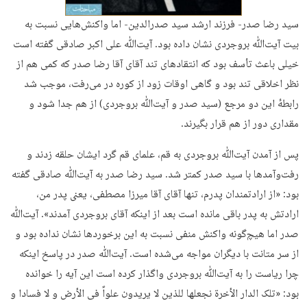
سید رضا صدر- فرزند ارشد سید صدرالدین- اما واکنش‌هایی نسبت به
بیت آیت‌ﷲ بروجردی نشان داده بود. آیت‌ﷲ علی اکبر صادقی گفته است
خیلی باعث تأسف بود که انتقادهای تند آقای آقا رضا صدر که کمی هم از
نظر اخلاقی تند بود و گاهی اوقات زود از کوره در می‌رفت، موجب شد
رابطهٔ این دو مرجع (سید صدر و آیت‌ﷲ بروجردی) از هم جدا شود و
مقداری دور از هم قرار بگیرند.
پس از آمدن آیت‌ﷲ بروجردی به قم، علمای قم گرد ایشان حلقه زدند و
رفت‌وآمدها با سید صدر کمتر شد. سید رضا صدر به آیت‌ﷲ صادقی گفته
بود: «از ارادتمندان پدرم، تنها آقای آقا میرزا مصطفی، یعنی پدر من،
ارادتش به پدر باقی مانده است بعد از اینکه آقای بروجردی آمدند». آیت‌ﷲ
صدر اما هیچ‌گونه واکنش منفی نسبت به این برخوردها نشان نداده بود و
از سر متانت با دیگران مواجه می‌شده است. آیت‌ﷲ صدر در پاسخ اینکه
چرا ریاست را به آیت‌ﷲ بروجردی واگذار کرده است این آیه را خوانده
بود: «تلک الدار الأخرة نجعلها للذین لا یریدون علواً فی الأرض و لا فسادا و