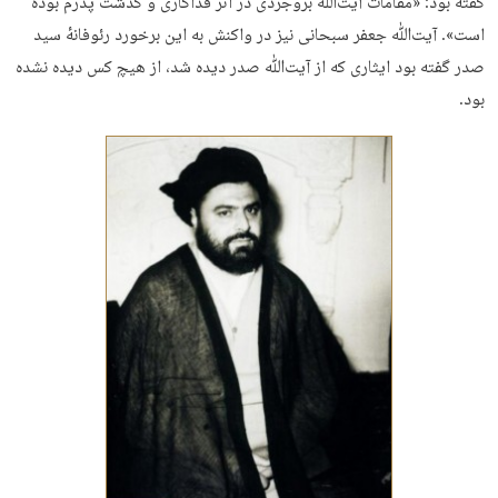
گفته بود: «مقامات آیت‌ﷲ بروجردی در اثر فداکاری و گذشت پدرم بوده
است». آیت‌ﷲ جعفر سبحانی نیز در واکنش به این برخورد رئوفانهٔ سید
صدر گفته بود ایثاری که از آیت‌ﷲ صدر دیده شد، از هیچ کس دیده نشده
بود.