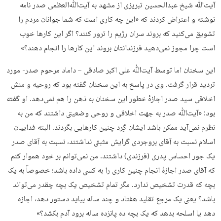
آیت‌ﷲ شیخ عبدالحسین تبریزی از مشهد به آیت‌ﷲ‌العظمی صدر نامه
نوشته و اعتراض کردند که «این چه کاری است که شما جوانان مردم را
تشویق می‌کنید که بروند سران رژیم را ترور کنند؟ اگر این کارها خوب
است چرا مجوز نمی‌دهید فرزندانتان بروند این کارها را انجام دهند؟»
این سخنان اما توسط آیت‌ﷲ علی اکبر صادقی – داماد مرحوم صدر- مورد
تردید قرار گرفت. وی در پاسخ به این سخنان گفته بود که روحیه و منش
اخلاقی سید صدر اجازهٔ خطور این سخنان به ذهن را هم نمی‌دهد. او گفته
بود: «آیت‌ﷲ صدر به جهت اخلاقی و روحی وضعیتی داشتند که من به
نظرم نمی‌آید ممکن باشد ایشان گِرد چنین کارهایی بگردند. البته فداییان
اسلام نسبت به آقای بروجردی گرایش مثبتی نداشتند، نسبت به آقای صدر
یک جور احساس پدری (فرزندی) داشتند. من نمی‌توانم بر خود هموار کنم
که آقای صدر اجازهٔ انجام چنین کاری را به کسی داده باشد؛ خصوصاً به یک
بچه که قدرت تشخیص ندارد. مگر تمام تشخیص یک بچه چقدر می‌تواند
باشد؟ یعنی یک مرجع تقلید هفتاد و چند ساله بیاید دستور دهد، اجازه
دهد یا اسلحه بدهد که یک بچه ده پانزده ساله برود آدم بکشد؟»