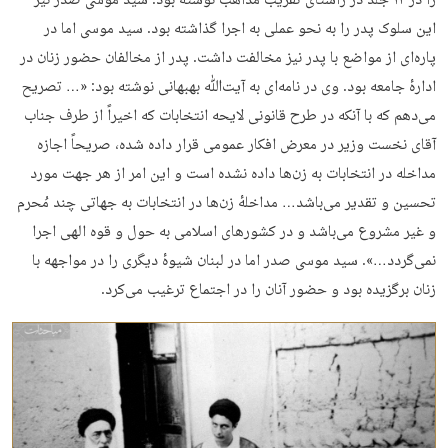
را در ۱۲ جلد در راستای تقریب مذاهب نوشته بود. سید موسی صدر نیز
این سلوک پدر را به نحو عملی به اجرا گذاشته بود. سید موسی اما در
پاره‌ای از مواضع با پدر نیز مخالفت داشت. پدر از مخالفان حضور زنان در
ادارهٔ جامعه بود. وی در نامه‌ای به آیت‌ﷲ بهبهانی نوشته بود: «… تصریح
می‌دهم که با آنکه در طرح قانونی لایحه انتخابات که اخیراً از طرف جناب
آقای نخست وزیر در معرض افکار عمومی قرار داده شده، صریحاً اجازه
مداخله در انتخابات به زن‌ها داده نشده است و این امر از هر جهت مورد
تحسین و تقدیر می‌باشد… مداخلهٔ زن‌ها در انتخابات به جهاتی چند مُحرم
و غیر مشروع می‌باشد و در کشورهای اسلامی به حول و قوه الهی اجرا
نمی‌گردد…». سید موسی صدر اما در لبنان شیوهٔ دیگری را در مواجهه با
زنان برگزیده بود و حضور آنان را در اجتماع ترغیب می‌کرد.