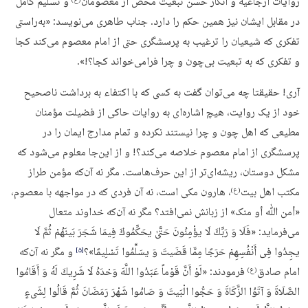
روایات ارجاعیه و انکار حسن تبعیت محض از معصومان
و تسلیم کامل
(ع)
در مقابل ایشان نیز همین حکم را دارد. جناب طاهری می‌نویسد: «به‌راستی
تفکری که شیعیان را ترغیب به پرسشگری حتی از امام معصوم می‌کند کجا
و تفکری که به تبعیت بی‌چون و چرا فرامی‌خواند کجا؟!».
آری! حقیقتا چه می‌توان گفت به کسی که با اکتفاء به برداشت ناصحیح
خود از یک روایت، هیچ اشاره‌ای به روایات حاکی از فضیلت مؤمنان
مطیعی که اهل چون و چرا نیستند نکرده و تمام مدارج ایمان را در
پرسشگری از امام معصوم خلاصه می‌کند؟! و از این‌جا معلوم می‌شود که
مشکل دوستان، ریشه‌ای‌تر از این حرف‌هاست. مگر نه آن‌که مؤمن طراز
مکتب اهل بیت
، هارون مکی است، نه آن فردی که در مواجهه با معصوم،
(ع)
«أمن ﷲ أو منک» از زبانش نمی‌افتد؟ مگر نه آن‌که خداوند متعال
می‌فرماید: «فَلَا وَ رَبِّكَ لَا یؤْمِنُونَ حَتَّىٰ یحَكِّمُوكَ فِیمَا شَجَرَ بَینَهُمْ ثُمَّ لَا
یجِدُوا فِی أَنْفُسِهِمْ حَرَجًا مِمَّا قَضَیتَ وَ یسَلِّمُوا تَسْلِیمًا»؟
و مگر نه آن‌که
‏[۵]‎
امام صادق
فرمودند: «لَوْ أَنَّ قَوْماً عَبَدُوا اللَّهَ وَحْدَهُ لَا شَرِیكَ لَهُ وَ أَقَامُوا
(ع)
الصَّلَاةَ وَ آتَوُا الزَّكَاةَ وَ حَجُّوا الْبَیتَ وَ صَامُوا شَهْرَ رَمَضَانَ ثُمَّ قَالُوا لِشَی‏ءٍ