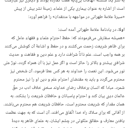
به نشر یک سلسله اتهامات بی‌پایه همت گمارده بودند و دیگری نیز عبارست
است از اشاره به عنوان بیماری یکی از علماءـ زمینۀ نشر بیش از پیش
«سیرۀ علامۀ طهرانی در مواجهه با منتقدان» را فراهم آورد:
اولا،
در یادنامۀ علامۀ طهرانی آمده است:
«همیشه سفارش می‌فرمودند که: حفظ احترام علماء و فقهاء عامل که
براى ظاهر شریعت زحمت مى‌کشند و در حفظ و اشاعۀ آن کوشش مى‌کنند
بر همه واجب است. علم ذاتاً شرافت دارد و علم دین و فقاهت و حدیث
شرافتى بیشتر و بالاتر را حائز است و اگر عمل نیز با آن همراه گردد، نورٌ على
نور مى‌شود. این نعمت را خداوند به هر کس عطا فرمود، آن شخص نیز
محترم می‌گردد و باید به مقتضاى احترام علم و دین او را نیز محترم
شمرد. مبادا که انسان برخلاف رضاى خداوند سخنى خلاف ادب در حقّ
عالمان دینى بیان کند و احترام پاسبانان و حافظان شریعت را بشکند. به
همان مقدار که شریعت محترم است، حافظان شریعت هم محترم مى‌باشند.
از آفاتى که براى سلاک راه خدا اتّفاق مى‌افتد، آن است که به جهت عظمت‌
یافتن معارف و حقائق ملکوتى در چشم ایشان، به علماى ظاهر به دیدۀ