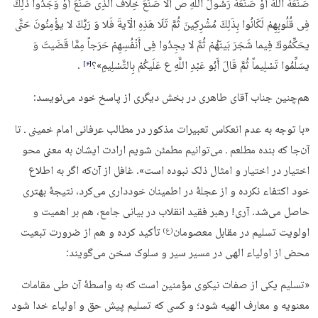
صَنَعَهُ اللَّهُ أَوْ صَنَعَهُ رَسُولُ اللَّهِ ص أَلَّا صَنَعَ خِلَافَ الَّذِی صَنَعَ أَوْ وَجَدُوا ذَلِكَ
فِی قُلُوبِهِمْ لَكَانُوا بِذَلِكَ مُشْرِكِینَ ثُمَّ تَلَا هَذِهِ الْآیةَ فَلا وَ رَبِّكَ لا یؤْمِنُونَ حَتَّى
یحَكِّمُوكَ فِیما شَجَرَ بَینَهُمْ ثُمَّ لا یجِدُوا فِی أَنْفُسِهِمْ حَرَجاً مِمَّا قَضَیتَ وَ
یسَلِّمُوا تَسْلِیماً ثُمَّ قَالَ أَبُو عَبْدِ اللَّهِ ع عَلَیكُمْ بِالتَّسْلِیمِ»؟
.
‏[۶]‎
هم‌چنین جناب آقای طاهری در بخش دیگری از پاسخ خود می‌نویسد:
«با توجه به عدم انعکاس تعبیرات مذکور در مطالب عرفانی امام خمینی ـ تا
آن‌جا که بنده مطلعم ـ می‌توانیم مطمئن شویم ارادت ایشان به معنی محو
اختیار در اختیار و امثال ذلک نبوده است». غافل از آن‌که اگر به اطلاع
خود اکتفاء نکرده و از عجلۀ در اطمینان خودداری می‌کرد، نتیجۀ بهتری
حاصل می‌شد. آری! رهبر فقید انقلاب در بیانی جامع، هم بر اهمیت و
اولویت تسلیم در مقابل معصومان
تأکید کرده و هم از ضرورت تبعیت
(ع)
محض از اولیاء الهی در مسیر سیر و سلوک سخن می‌گویند:
‎‏معنویه و معارف الهیه شود؛ و کسی که تسلیم پیش حق و اولیاء خدا شود