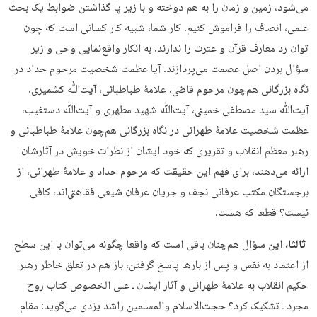
می‌شود، زمین و زمان را به هم دوخته و با زیر پا گذاشتن ضوابط یک بحث
علمی، انصاف را فراموش کنیم. کار شما، شبیه کار کسانی است که چون
توان رد معارف قرآن و عترت را ندارند، به انکار واقع‌نمایی وحی و زیر
سؤال بردن اصل عصمت می‌پردازند. آیا عظمت شخصیت مرحوم حداد در
نگاه بزرگانی هم‌چون مرحوم قاضی، علامۀ طباطبائی، آیت‌ﷲ کشمیری،
آیت‌ﷲ سید مصطفی خمینی، آیت‌ﷲ شهید مطهری و آیت‌ﷲ دستغیب،
عظمت شخصیت علامۀ طهرانی در نگاه بزرگانی هم‌چون علامۀ طباطبائی و
رهبر معظم انقلاب و تقریری که خود ایشان از نظرات خویش در آثارشان
ارائه می‌دهند، برای فهم این حقیقت که مرحوم حداد و علامۀ طهرانی، از
برجستگان مکتب عرفانی نجف و جریان عرفان شیعی فقاهتی‌اند، کافی
نیست؟ قطعا که هست.
ثالثا،
این سؤال هم‌چنان باقی است که واقعا چگونه می‌توان با این سطح
از اعتماد به نفس و پس از بارها پاسخ‌ گرفتن، باز هم در تعلق خاطر رهبر
حکیم انقلاب به علامۀ طهرانی و آثار ایشان ـ علی الخصوص کتاب روح
مجرد ـ تشکیک کرد؟ حجت‌الاسلام والمسلمین راشد یزدی می‌گوید: مقام