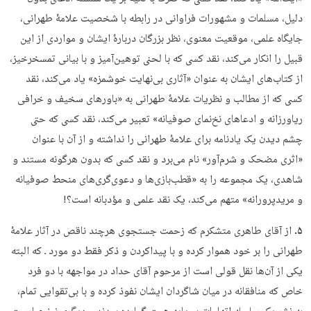
دلیل، مسلمات و مشهورات فراوانی در رابطه با شخصیت علامۀ طهرانی،
جایگاه علمی، موقعیت معنوی، نظر بزرگان دربارۀ ایشان و مواردی از این
قبیل را انکار می‌کند، نقد کسی که با لحنی توهین‌آمیز و با بیانی تمسخرخیز،
از کتاب‌های ایشان به‌ عنوان «آثاری بی‌نهایت خوشمزه» یاد می‌کند، نقد
کسی که از مطالب و نظریات علامۀ طهرانی به «باورهای سخیف و خرافی
ریاورزانه و ادعاهای نخ‌نمای صوفیانه» تعبیر می‌کند، نقد کسی که حتی
چشم دیدن یک یادنامه برای علامۀ طهرانی را نداشته و از آن با عنوان
«اثری مضحک و شرم‌آور» نام می‌برد و نقد کسی که بدون هرگونه مستند و
شاهدی، یک مجموعه را به «قطب‌بازی‌ها و دعوی‌گری‌های منحط صوفیانه
و مریدپرورانه» متهم می‌کند، یک نقد علمی و مؤدبانه است؟!
۵.
از آقای طاهری متشکرم که زحمت جستجوی هرچند ناقص در آثار علامۀ
طهرانی را بر خود هموار کرده و با پیداکردن و ذکر فقط دو مورد ـ که البته
یکی از آن‌ها نقل قولی است از مرحوم آقای حداد در مواجهه با دو فرد
خاص که منافقانه در میان شاگردان ایشان نفوذ کرده و با بی‌تقوایی تمام،