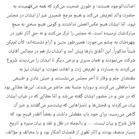
اصالت‌الوجود هستند؛ و طورى صحبت می‌کرد که همه مى‌فهمیدند به
حضرت والد تعریض می‌کند و هیچ مرجع ضمیرى غیر از ایشان در مجلس
نبود. امّا ایشان هیچ عکس‌العملى نداشتند و گویى هیچ سخنى به سمع
مبارک‌شان نرسیده است، نه مجلس را ترک مى‌کنند و نه حتى آثار تغیر در
چهره‌شان به چشم مى‌خورد؛ همین‌طور متین و آرام نشسته‌اند؛ کأن لم‌یکن
شیئاً مذکوراً. این اتّفاق بارها پیش آمد و ایشان باز هم در مجالس آقایان
شرکت مى‌نمودند و همان منبرى و برخى دیگر تا ایشان را می‌دیدند شروع
می‌کردند به جسارت و تعریض‌ زدن و اهانت‌ نمودن؛ و ایشان نیز به
مقتضاى حلم و وقار تا آخر مجلس مى‌نشستند و خیلى عادى و طبیعى
خداحافظى می‌کردند و دوباره جلسۀ بعد حاضر مى‌شدند. این‌ها مطالبى بود
که در علن و در حضور ایشان گفته مى‌شد و امّا مطالبى که در غیاب ایشان
بیان می‌کردند و فحش‌ها و ناسزاهایى که پشت‌سر مى‌گفتند و خبر آن
گاهى مى‌رسید، براى خود باب مفصّلى داشت و بعضاً آنقدر قبیح بود که
قابل شرح و بیان نیست. … و بالجمله در نقل و نقد و بیان سیره و تاریخ
بسیار منصف بودند و آثار تقوى از قلمشان آشکار بود و با مخالف و مؤالف،