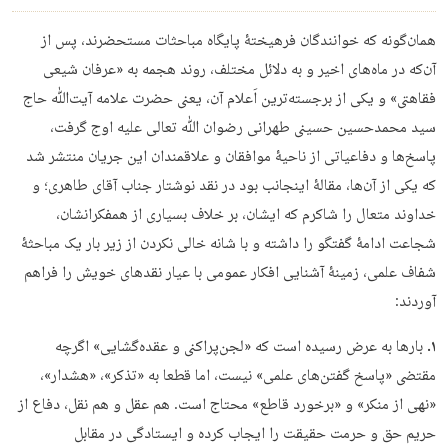
همان‌گونه که خوانندگان فرهیختۀ پایگاه مباحثات مستحضرند، پس از
آن‌که در ماه‌های اخیر و به دلائل مختلف، روند هجمه به «عرفان شیعی
فقاهتی» و یکی از برجسته‌ترین اَعلام آن، یعنی حضرت علامه آیت‌ﷲ حاج
سید محمدحسین حسینی طهرانی رضوان ﷲ تعالی علیه اوج گرفت،
پاسخ‌ها و دفاعیاتی از ناحیۀ موافقان و علاقمندان این جریان منتشر شد
که یکی از آن‌ها، مقالۀ اینجانب بود در نقد نوشتار جناب آقای طاهری؛ و
خداوند متعال را شاکرم که ایشان، بر خلاف بسیاری از همفکرانشان،
شجاعت ادامۀ گفتگو را داشته و با شانه خالی نکردن از زیر بار یک مباحثۀ
شفاف علمی، زمینۀ آشنایی افکار عمومی با عیار نقدهای خویش را فراهم
آوردند:
۱.
بارها به عرض رسیده است که «لجن‌پراکنی و عقده‌گشایی» اگرچه
مقتضی «پاسخ‌ گفتن‌های علمی» نیست، اما قطعا به «تذکر»، «هشدار»،
«نهی از منکر» و «برخورد قاطع» محتاج است. هم عقل و هم نقل، دفاع از
حریم حق و حرمت حقیقت را ایجاب کرده و ایستادگی در مقابل