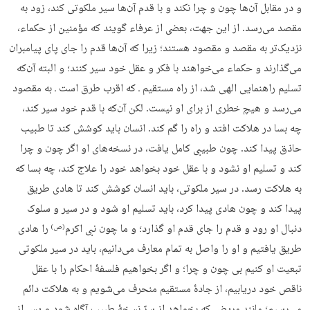
و در‏‎ ‎‏مقابل آن‌ها چون و چرا نکند و با قدم آن‌ها سیر ملکوتی کند، زود به
مقصد‏‎ ‎‏می‌رسد. از این جهت، بعضی از عرفاء گویند که مؤمنین از حکماء،
نزدیک‌تر به‏‎ ‎‏مقصد و مقصود هستند؛ زیرا که آن‌ها قدم را جای پای پیامبران
می‌گذارند و‏‎ ‎‏حکماء می‌خواهند با فکر و عقل خود سیر کنند؛ و البته آن‌که
تسلیم راهنمایی‏‎ ‎‏الهی شد، از راه مستقیم ـ که اقرب طرق است ـ به مقصود
می‌رسد و هیچ خطری‏‎ ‎‎‏از برای او نیست. لکن آن‌که با قدم خود سیر کند،
چه بسا در هلاکت افتد و راه را‏‎ ‎‏گم کند.‏ ‏‏انسان باید کوشش کند تا طبیب
حاذق پیدا کند. چون طبیبی کامل یافت، در ‎‏نسخه‌های او اگر چون و چرا
کند و تسلیم او نشود و با عقل خود بخواهد خود را‏‎ ‎‏علاج کند، چه بسا که
به هلاکت رسد. ‏‏در سیر ملکوتی، باید انسان کوشش کند تا هادی طریق
پیدا کند و چون‏‎ ‎‏هادی پیدا کرد، باید تسلیم او شود و در سیر و سلوک
دنبال او رود و قدم را‏‎ ‎‏جای قدم او گذارد؛ ‏‏و ما چون نبی اکرم
را هادی
(ص)
طریق یافتیم و او‏‎ ‎‏را واصل به تمام معارف می‌دانیم، باید در سیر ملکوتی
تبعیت او کنیم بی چون و‏‎ ‎‏چرا؛ ‏‏و اگر بخواهیم فلسفۀ احکام را با عقل
ناقص خود دریابیم، از جادۀ مستقیم‏‎ ‎‏منحرف می‌شویم و به هلاکت دائم