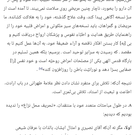
می‌رسیم؛ مانند مریضی که بخواهد از سرّ‏‎ ‎‏نسخۀ طبیب آگاه شود و پس از
آن دارو را بخورد، ناچار چنین مریضی روی‏‎ ‎‏سلامت نمی‌بیند. تا آمده است از
سرّ نسخه آگاهی پیدا کند، وقت علاج گذشته،‏‎ ‎‏خود را به هلاکت کشانده.‏ ‏ما
مریضان و گمراهان، باید نسخه‌های سیر ملکوتی و امراض قلبیه خود را‏‎ ‎‏از
راهنمایان طریق هدایت و اطبّاء نفوس و پزشکان ارواح دریافت کنیم و
بی‏‎ ‎‏[‏‏به‏‏]‏‏ کار بستن افکار ناقصه و آراء ضعیفۀ خود، به آن‌ها عمل کنیم تا به
مقصد ـ که‏‎ ‎‏رسیدن به سرایر توحید است ـ برسیم؛ بلکه همین تسلیم در
بارگاه قدس الهی‏‎ ‎‏یکی از مصلحات امراض روحیّه است و خود نفس ‏‏[‏‏را‏‏]‏‏
صفایی بسزا دهد و‏‎ ‎‏نورانیّت باطن را روزافزون کند‏»
.
‏[۷]‎
نتیجه آن‌که: تلاش برای متفرد نشان دادن نظر علامۀ طهرانی در باب ارادت،
اطاعت و تبعیت از استاد، تلاش بی‌ثمری است.
۸.
در طول مباحثات متعدد خود با منتقدان، «تحریف محل نزاع» را ندیده
بودیم که دیدیم:
اولا،
مگر نه آن‌که آقای نصیری و امثال ایشان، بالذات با عرفان شیعی