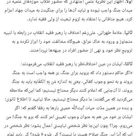
اولا
، اظهار این نظریۀ علمیِ اجتهادی که حضور طلاب حوزه‌های علمیه در
میدان جنگ واجب نبوده و نباید آن‌ها را برای جنگیدن به میدان جهاد اعزام
کرد، هیچ منافاتی با اعتقاد به لزوم تبعیت از ولی فقیه ندارد.
ثانیا
، علامۀ طهرانی، علی‌رغم اختلاف با رهبر فقید انقلاب در رابطه با تنبیه
متجاوز و ورود به خاک عراق، هیچ‌گاه مخالفت خود را ابراز نکرده و به
ترویج نظر خود و نهی از حضور افراد در جبهه‌ها نپرداختند.
ثالثا،
ایشان در عین اختلاف‌نظر با رهبر فقید انقلاب می‌فرمودند:
«اگر حاکم دستور داد که بروید برای جنگ، بر همه واجب است به جنگ
بروند و به نحو وجوب کفائی، یعنی به اندازه مَن بِهِ الکفَایه باید به جنگ
بروند، تا آن‌جایی که اعلام کنند دیگر محتاج نیستیم؛ کما این‌که ملاحظه
می‌کردید که می‌گفتند: ما دیگر محتاج نیستیم، حالا نیایید تا اطلاع ثانوی؛
و بنده در همین مدّت حیات آیت‌ﷲ خمینی بارها به رفقا گفتم که: اگر
ایشان بر خود من هم به‌ عنوان وجوب تعیینی امر کنند که برو به جنگ! من
می‌روم. چرا؟ چون این‌جا نظر شخصی نبایستی اعمال بشود؛ نظر شخصی در
این‌که آیا این جنگ صلاح هست یا نیست؟ کی شروع شده؟ کی باید تمام