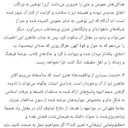
هتاکی‌های عمومی و علنی را ضروری می‌دانند. آری! توهین به بزرگان،
اتفاق جدیدی نبوده و همیشه نیز با سلامت و کرامت از کنار آن عبور شده
است؛ اما آن‌گاه که این توهین، به منابر عمومی کشیده شده و سر از
شبکه‌های ماهواره‌ای و پایگاه‌های خبری پرمخاطب درمی‌آورد، دیگر
نمی‌توان و نباید در مقابل آن سکوت کرد. پس به جناب طاهری این اطمینان
را می‌دهم که به حول و قوۀ الهی، هرگز روزی که عده‌ای نیمه‌سواد بد‌
اخلاق، یکه‌تاز میدان شده و بتوانند با گرد و خاک‌های کاذب، عرصۀ فرهنگ
و رسانه را بر اهل حقیقت تنگ کنند، فرا نخواهد رسید.
۲.
«ندیدن بسیاری از واقعیت‌ها» هنری است که متأسفانه می‌بینم آقای
طاهری نیز از آن برخوردار است. به‌راستی ایشان چگونه می‌تواند با نادیده‌
گرفتن حجم انبوه پاسخ‌های ارائه‌ شده به منتقدان فلسفه و عرفان اسلامی
به‌ شکل عام و بخصوص جوابیه‌های عرضه‌ شده از سوی مدافعان جریان
علامۀ طهرانی در مواجهه با نقدها، از دفاع تمام‌قد آنان در مقابل یک هجمۀ
برنامه‌ریزی‌شده، با عنوان «کمک به هیجانی‌شدن فضای نقد» و
«مظلوم‌نمایی تبلیغاتی» تعبیر کند؟! اگر بخواهیم حمل به صحت کنیم، باید