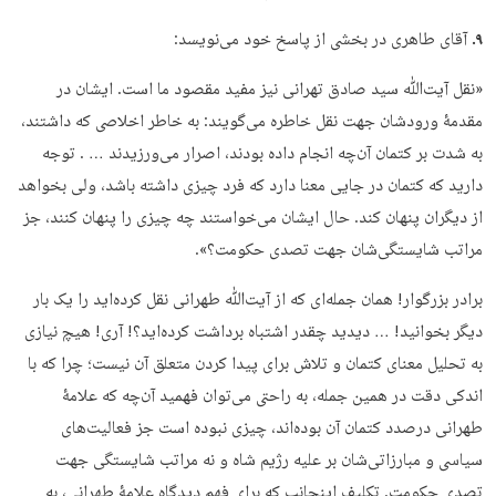
۹.
آقای طاهری در بخشی از پاسخ خود می‌نویسد:
«نقل آیت‌ﷲ سید صادق تهرانی نیز مفید مقصود ما است. ایشان در
مقدمۀ ورودشان جهت نقل خاطره می‌گویند: به خاطر اخلاصی که داشتند،
به‌ شدت بر کتمان آن‌چه انجام داده بودند، اصرار می‌ورزیدند … . توجه
دارید که کتمان در جایی معنا دارد که فرد چیزی داشته باشد، ولی بخواهد
از دیگران پنهان کند. حال ایشان می‌خواستند چه چیزی را پنهان کنند، جز
مراتب شایستگی‌شان جهت تصدی حکومت؟».
برادر بزرگوار! همان جمله‌ای که از آیت‌ﷲ طهرانی نقل کرده‌اید را یک بار
دیگر بخوانید! … دیدید چقدر اشتباه برداشت کرده‌اید؟! آری! هیچ نیازی
به تحلیل معنای کتمان و تلاش برای پیدا کردن متعلق آن نیست؛ چرا که با
اندکی دقت در همین جمله، به‌ راحتی می‌توان فهمید آن‌چه که علامۀ
طهرانی درصدد کتمان آن بوده‌اند، چیزی نبوده است جز فعالیت‌های
سیاسی و مبارزاتی‌شان بر علیه رژیم شاه و نه مراتب شایستگی جهت
تصدی حکومت. تکلیف اینجانب که برای فهم دیدگاه علامۀ طهرانی، به