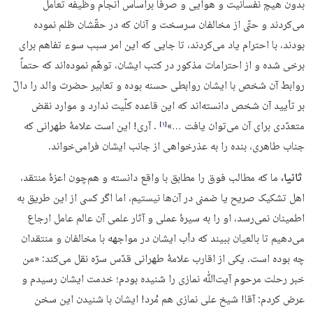
بدون هیچ نفسانیت و هوایى و صرفاً براساس انجام وظیفه تعامل
می‌کردند و حتّى از مخالفان سرسخت و آنان که در حقّشان ظلم نموده
بودند، با احترام یاد می‌کردند، تا جایی که این امر سبب سوء تفاهم براى
برخى شده و از احترامات مذکور در کتب ایشان، توهّم نموده‌اند که حتماً
روابط آن شخص با ایشان روابطى حسنه بوده و تعابیر حضرت والد را دالّ
بر تأیید آن شخص دانسته‌اند که این قاعده کلّیت ندارد و موارد نقض
متعدّدى براى آن مى‌توان یافت …»
. آری! این است علامۀ طهرانی که
‏[۱]‎
جناب طاهری، بنده را به عذرخواهی از جانب ایشان فرامی‌خواند.
ثانیا،
ما که مطالب فوق را مطابق با واقع دانسته و هم‌چون اعزۀ منتقد،
اهل تشکیک صریح یا ضمنی در آن‌ها نیستیم، اما اگر کسی از این طریق به
اطمینان نمی‌رسد، او را به سیرۀ عملی و آثار علمی آن عالم عامل ارجاع
می‌دهیم تا بالعیان ببیند که دأب ایشان در مواجهه با مخالفان و منتقدان
چه بوده است. یکی از اقارب علامۀ طهرانی قدّس سرّه نقل می‌کند: «من
خبر رحلت مرحوم آیت‌ﷲ نمازی را شنیده بودم؛ خدمت ایشان رسیدم و
عرض کردم: آقا! شیخ علی نمازی هم مُرد! ایشان با شنیدن این سخن