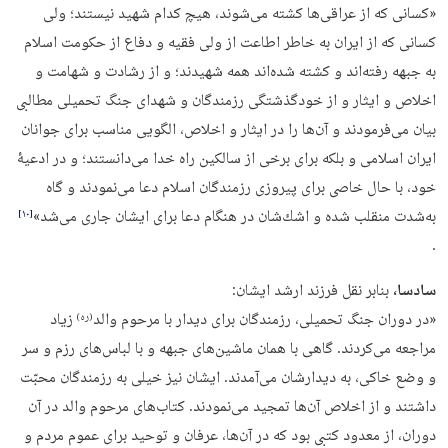
«كسانى كه از عراقى‌ها كشته مى‌شوند، هیچ‌ كدام شهید نیستند؛ ولى
كسانى كه از ایران به‌ خاطر اطاعت از ولی فقیه و دفاع از حكومت اسلام
به جبهه رفته‌اند و كشته شده‌اند همه شهیدند؛ و از رشادت و شهامت و
اخلاص و ایثار و از خودگذشتگى رزمندگان و شهداى جنگ تحمیلى مطالبى
بیان می‌فرمودند و آن‌ها را در ایثار و اخلاص، الگویى مناسب براى جوانان
ایران اسلامى و بلكه براى برخى از سالكین راه خدا می‌دانستند؛ و در ادعیۀ
خود، با حال خاصى براى پیروزى رزمندگان اسلام دعا مى‌نمودند و گاه
به‌شدت منقلب شده و اشك‌شان در هنگام دعا براى ایشان جارى مى‌شد»
‏[۱۰]‎
.
سادسا،
بنابر نقل فرزند ارشد ایشان:
«در دوران جنگ تحمیلى، رزمندگان براى دیدار با مرحوم والد
زیاد
(ره)
مراجعه می‌كردند. گاهى با همان ماشین‌هاى جبهه و با لباس‌هاى رزم و سر
و وضع خاكى، به دیدارشان مى‌آمدند. ایشان نیز خیلى به رزمندگان محبّت
داشتند و از اخلاص آن‌ها تمجید مى‌نمودند. كتاب‌هاى مرحوم والد در آن
دوران، از معدود كتبى بود كه در آن‌ها، عرفان و توحید براى عموم مردم و