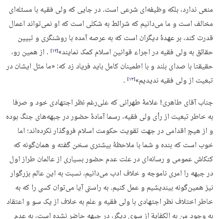
منعى ندارد، بلكه وظیفه‌اى شرعى است. در جایى كه ولی فقیه با مسئله‌اى
مخالف است و ما می‌دانیم كه شرائط به شكلى است كه او نمى‌تواند اعمال
قدرت كند، بر عهدۀ دیگران است كه به عرصه آمده با روشنگرى و تبیین
حقائق به ولی فقیه در اجراء قوانین اسلام كمک نمایند»
. از همین رو،
‏[۱۲]‎
حقیقتا با صدای بلند و با اطمینان کامل باید فریاد زد که: «ما مثل ایشان در
تبعیت از ولی فقیه ندیدیم»
.
‏[۱۳]‎
جناب آقای طاهری! علامۀ طهرانی که علی‌رغم نظر اجتهادی خود و صرفا
به‌ خاطر تبعیت از رأی ولی فقیه، رسما آمادۀ حضور در جبهه‌های جنگ بوده
و از هیچ اقدامی در جهت تقویت حکومت اسلام فروگذار نکرده‌اند؛ اما
خوب است که بنده و شما با ملاحظۀ بیشتری سخن گفته و همان‌گونه که
کنکاش عمومی و رسانه‌ای در علت عدم حضور بسیاری از عالمان طراز اول
در جبهه را امری ناموجه و خلاف ادب می‌دانیم، نسبت به این عالم بزرگوار
نیز همین‌گونه بیندیشیم و عمل کنیم. به‌ راستی آیا می‌توان کسی را که به‌
خاطر اختلاف نظر اجتهادی با ولی فقیه و علم به خلاف از یک سو و اعتقاد
به وجود من به الکفایة از سوی دیگر، در جبهه حاضر نشده است، به عدم