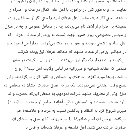
استخفاف و تحقیر نظر کنند و دقیقه‌اى احترام و اکرام آنان را فروگذار
نمایند. … و به‌طور کلی در برخورد با اهل علم، کمال مراعات و احترام را
داشتند؛ حتی اگر طرف مقابل اهل عرفان نبود یا حتی اگر از مخالفین بود،
همیشه با احترام از آن‌ها نام می‌بردند، چه در محافل عمومی و چه در منزل
و مجلس خصوصی. روی همین جهت نسبت به برخی از مخافان عرفان که
اهل عناد و دشمنی نبودند و تقوا را مراعات می‌کردند، مدارا می‌فرمودند و
در مجالس برخی از علماء مشهد که مخالف عرفان نیز بودند شرکت
می‌کردند و به دیدار یکدیگر نیز می‌رفتند. … در زمان سکونت در مشهد
مقدّس که عقائد شیخیه و میرزائیه در لباس ولایت اهل بیت
رواج
(ع)
داشت، بارها مورد تعرّض جاهلان و اشخاص بى‌تقوا قرار مى‌گرفتند، ولى
هیچ‌ وقت اعتنائى نمى‌نمودند. یک بار به اتّفاق حضرت ایشان در مجلسى در
منزل یکى از معاریف مشهد شرکت نمودیم. به محض این‌که حضرت والد
وارد شده و نشستند و المجلسُ غاصٌّ بأهلِه (مجلس از جمعیت مملوّ بود)
منبرى شروع کرد به انتقاد و بدگفتن نسبت به عرفاء و فلاسفه؛ حتى
مى‌گفت: برخى نان امام صادق
را مى‌خورند، امّا بر مبنى و ممشاى آن
(ع)
حضرت حرکت نمى‌کنند، اهل فلسفه و عرفان شده‌اند و قائل به