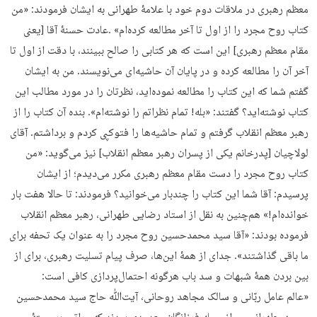
معظم رهبری در ملاقات دوم خود با علامۀ طهرانی به ایشان فرمودند: «من
کتاب روح مجرد را از اول تا آخر مطالعه کرده‌ام» .عادت حسنۀ آقا [یعنی
مقام معظم رهبری] این است که هر کتابی را صالح ببینند، با دقت از اول تا
آخر آن را مطالعه کرده و در پایان آن حاشیه‌ای می‌نویسند. من به ایشان
گفتم شما که این کتاب را مطالعه نموده‌اید، نظرتان را در مورد مطالب این
کتاب نوشته‌اید؟ گفتند: «بله! تمام نظراتم را نوشته‌ام». بنده آن کتاب را از
رهبر معظم انقلاب گرفتم و تمام حاشیه‌ها را فتوکپی کردم و برداشتم. آقای
لولاچیان [پدرخانم یکی از پسران رهبر معظم انقلاب] نیز می‌گوید: «من
کتاب روح مجرد را دست مقام معظم رهبری مکرر می‌دیدم؛ از ایشان
پرسیدم: آقا شما این کتاب را چندبار می‌خوانید؟ فرمودند: تا حالا هفت بار
خوانده‌ام!» هم‌چنین به‌ نقل از استاد رضایی طهرانی، رهبر معظم انقلاب
فرموده بودند: «آقا سید محمدحسین روح مجرد را به‌ عنوان یک تحفه برای
ما باقی گذاشتند». جدای از همۀ این‌ها، صرف پیام تسلیت رهبری، برای از
بین بردن همۀ شبهات و سد باب هرگونه احتمال‌پردازی کافی است:
«عالم عامل ربّانی و سالک مجاهد روحانی، آیت‌ﷲ حاج سید محمدحسین