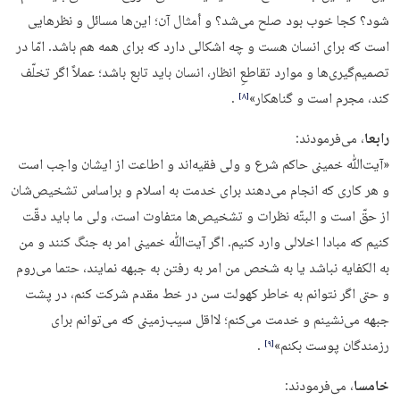
شود؟ کجا خوب بود صلح می‌شد؟ و أمثال آن؛ این‌ها مسائل و نظرهایی
است که برای انسان هست و چه اشکالی دارد که برای همه هم باشد. امّا در
تصمیم‌گیری‌ها و موارد تقاطعِ انظار، انسان باید تابع باشد؛ عملاً اگر تخلّف
کند، مجرم است و گناهکار»
.
‏[۸]‎
رابعا
، می‌فرمودند:
«آیت‌ﷲ خمینى حاكم شرع و ولى فقیه‌اند و اطاعت از ایشان واجب است
و هر كارى كه انجام می‌دهند براى خدمت به اسلام و براساس تشخیص‌شان
از حقّ است و البتّه نظرات و تشخیص‌ها متفاوت است، ولى ما باید دقّت
كنیم كه مبادا اخلالى وارد كنیم. اگر آیت‌ﷲ خمینى امر به جنگ كنند و من
به الكفایه نباشد یا به شخص من امر به رفتن به جبهه نمایند، حتما مى‌روم
و حتى اگر نتوانم به خاطر كهولت سن در خط مقدم شركت كنم، در پشت
جبهه مى‌نشینم و خدمت مى‌كنم؛ لااقل سیب‌زمینى كه مى‌توانم براى
رزمندگان پوست بكنم»
.
‏[۹]‎
خامسا
، می‌فرمودند: