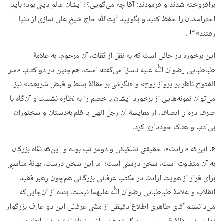
برافروخته شدند و فرمودند: آقا چه می‌گویی؟! ایشان عالم دینی بود؛ باید
احترامشان را حفظ کنید و بگویید آیت‌ﷲ حاج شیخ علی نمازی از دنیا
رفتند»
.
‏[۲]‎
این برخورد در حالی است که به نقل از ثقات، آن مرحوم، به علامۀ
طباطبایی رضوان ﷲ علیه ناسزا می‌گفته است. هم‌چنین در دو کتاب «سر
الفتوح ناظر بر پرواز روح» و «نگرشی بر مقالۀ بسط و قبض شریعت» نیز
می‌توان نمونه‌هایی از برخورد ایشان با خصم را به نظاره نشست و آن‌گاه با
صرف ذره‌ای انصاف، از مقایسۀ آن رجل الهی با قلم‌ به‌دستان و سخنوران
بی‌ادب و هتاک خودداری کرد.
۶.
این‌که «ارادت»، حقیقتی تشکیکی و ذومراتب بوده و این‌که نگاه بزرگان
به آن متفاوت است، سخن درستی است؛ اما این سخن درست، بهانۀ مناسبی
برای فرار از هویت ارادت در مکتب عرفانی بزرگانی هم‌چون رهبر فقید
انقلاب و علامۀ طباطبایی رضوان ﷲ علیهما نیست. بنده از آن‌جایی‌که
می‌دانستم آقای طاهری اطلاع دقیقی از مشی عرفانی این دو عارف بزرگوار