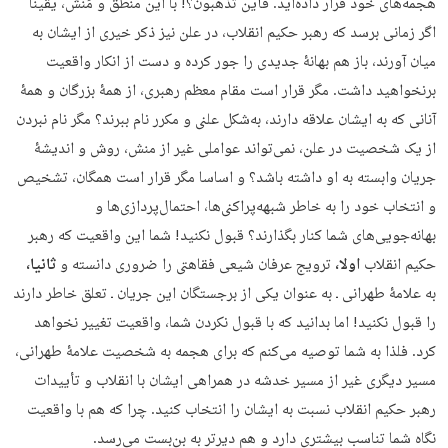
هجمه‌های خود قرار داده‌اید. فأین تذهبون؟! با این منطق و مَنش، یقینا
اگر زمانی برسد که رهبر حکیم انقلاب، در علن نیز ذکر خیری از ایشان به
میان آورند، باز هم بهانۀ جدیدی را جور کرده و دست از انکار واقعیت
برنخواهید داشت. مگر قرار است مقام معظم رهبری، از همۀ بزرگان و همۀ
آنانی که به ایشان علاقه دارند، به‌شکل علنی و مکرر نام ببرند؟ مگر نام‌ نبردن
از یک شخصیت در علن، نمی‌تواند عواملی غیر از منش، روش و اندیشۀ
جریان وابسته به او داشته باشد؟ و اساسا مگر قرار است همگان، تشخیص
و انتخاب خود را به‌ خاطر شبهه‌پراکنی‌ها، احتمال‌پردازی‌ها و
بهانه‌جویی‌های شما کنار بگذارند؟ قبول نکنید! شما این واقعیت که رهبر
حکیم انقلاب
اولا،
ترویج عرفان شیعی فقاهتی را ضروری دانسته و
ثانیا،
به علامۀ طهرانی ـ به‌ عنوان یکی از برجستگان این جریان ـ تعلق خاطر دارند
را قبول نکنید! اما بدانید که با قبول‌ نکردن شما، واقعیت تغییر نخواهد
کرد. فلذا به شما توصیه می‌کنم که برای هجمه به شخصیت علامۀ طهرانی،
مسیر دیگری غیر از مسیر خدشه در همراهی ایشان با انقلاب و تأییدات
رهبر حکیم انقلاب نسبت به ایشان را انتخاب کنید. چرا که هم با واقعیت
نگاه شما تناسب بیشتری دارد و هم دیرتر به بن‌بست می‌رسد.