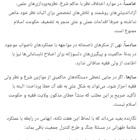
خامساً،
در موارد اختلاف نظر با حاکم شرع، نظریه‌پردازی‌های علمی،
آزاداندیشی‌های روشمند و تلاش‌های تخصصی برای اثبات نظر خود مانعی
نداشته و صرفا اقدامات عملی و علنی منجر به تضعیف حکومت اسلام
ممنوع است.
سادساً
، نهی از منکرهای ناصحانه در مواجهه با عملکردهای ناصواب موجود
در بدنۀ حاکمیت و پیگیری‌های دلسوزانه برای اصلاح نابسامانی‌ها نیز با
اطاعت از ولی فقیه منافاتی ندارد.
سابعا
، اگر در جایی تخطی دستگاه‌های حاکمیتی از موازین شرع و نظر ولی
فقیه احراز شود، می‌توان به‌ شکل علنی به نقد آن خطا پرداخت؛ البته با
تأکید صریح بر این مطلب که منشأ خطای مذکور، ولایت فقیه و حکومت
اسلام نیست.
نگارنده بعید می‌داند که با لحاظ این هفت نکته، ابهامی در رابطه با عملکرد
علامۀ طهرانی در مسئلۀ جنگ و طرح کنترل جمعیت باقی بماند: