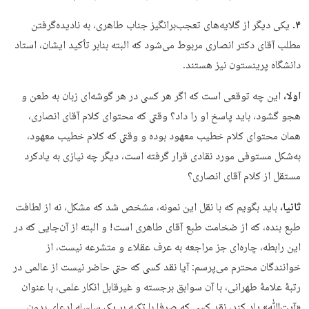
۴.
یکی دیگر از گلایه‌های تعجب‌برانگیز جناب طاهری، به نادیده‌گرفتن
مطلب آقای دکتر انصاری مربوط می‌شود که البته بنابر تأکید ایشان، استاد
دانشگاه پرینستون نیز هستند.
اولا،
این چه توقعی است که اگر هر کسی در هر گوشه‌ای زبان به طعن و
هجو گشود، باید پاسخ او را داد؟ وقتی که محتوای کلام آقای انصاری،
همان محتوای کلام خطیب معهود بوده و وقتی که کلام خطیب معهود،
به‌شکل مستوفی مورد نقادی قرار گرفته است، دیگر چه نیازی به یادکرد
مستقل از کلام آقای انصاری؟
ثانیا،
باید بگویم که با نقل این نمونه، مشخص شد که مشکل، نه از لطافت
طبع بنده، که از ضخامت طبع آقای طاهری است! و البته از آن‌جایی‌ که در
این رابطه، چاره‌ای جز مراجعه به عرف عقلاء و متشرعه نیست، از
خوانندگان محترم می‌پرسم: آیا نقد کسی که حتی حاضر نیست از عالمی در
رتبۀ علامۀ طهرانی، با آن سوابق برجسته و غیرقابل‌ انکار علمی، با عنوان
«آیت‌ﷲ» یاد کند، نقد کسی که صرفا با تکیه بر یک سلسله ادعای بدون