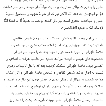
حسینی طهرانی … از جمله فرزانگان معدودی بودند که مراتب برجستۀ
علمی را با درجات والای معنویت و سلوک توأماً دارا بودند و در کنار فقاهت
فنّی و اجتهادی، به فقه ﷲ الأکبر نیز که از مقولۀ شهود و محصول تجربۀ
حسّی و مجاهدت معنوی است نیز نائل گشته بودند. … هنیئاً لَهُ ما أعدَّهُ ﷲُ
لإولیآء ﷲِ و عبادِه الصّالحین».
به‌ راستی این چه منطق و مَنشی است؟ ابتدا به عرفان شیعی فقاهتی
تاختید؛ بعد که با جبهه‌ای پرتعداد از اَعلام مکتب تشیع مواجه شدید،
علامۀ طهرانی را مورد هجمه قرار دادید؛ بعد که با حجم انبوهی از
شخصیت‌های هم‌سو با ایشان مواجه شدید، در تناسب عرفان با انقلاب و
انقلابی‌ بودن علامۀ طهرانی تشکیک کردید؛ بعد که با نقل تأییدات رهبری
نسبت به اصل عرفان شیعی فقاهتی و شخص علامۀ طهرانی و آثار ایشان
مواجه شدید، به سؤال از برهانی‌ بودن یا جدلی‌ بودن این نقل پرداختید؛ و
حالا که وجه استناد به تأییدات رهبری برایتان توضیح داده شده است، به
تحریف واقعیت پرداخته و با نادیده‌ گرفتن پیام پرمحتوای رهبری به‌
مناسبت ارتحال علامۀ طهرانی، علنی‌ نبودن تأییدات ایشان را دستاویز