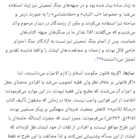
به زبان ساده بیان شده بود و در جبهه‌هاى جنگ تحمیلى نیز زیاد استفاده
مى‌شد؛ و خصوصا «لب اللباب» و «معادشناسى» را به‌ صورت درس و
مباحثه نیز استفاده می‌كردند و مكرر از رزمندگان در دیدار مرحوم والد
مى‌شنیدم كه مى‌گفتند: آقا! غذاى ما در سنگرهاى جبهه، كتاب‌هاى
شماست. پس از اتمام جنگ تحمیلى نیز نسبت به آزادگان جنگ احترام
خاصى قائل بودند و زحمات و مجاهدت‌هاى ایشان را واقعا شایسه تقدیر و
تجلیل می‌دانستند»
.
‏[۱۱]‎
سابعا
، اگرچه قانون حکومت اسلام را لازم الاجراء می‌دانستند، اما:
«اگر قانونى بر خلاف نظر ولی فقیه تصویب مى‌شد یا افرادى متصدّى جعل
و اجراء آن مى‌شدند كه مطیع ولی فقیه نبودند، در این موارد می‌فرمودند:
اطاعت از این قوانین واجب نیست. مثلا در زمانى كه مشغول تألیف كتاب
«رسالۀ نكاحیه»؛ كاهش جمعیت ضربه‌اى سهمگین بر پیكر مسلمین بودند
(۱۴۱۵ق، ۱۳۷۳ش) می‌فرمودند: محرز است كه حضرت آیت‌ﷲ خامنه‌اى با
این طرح موافق نیستند و افرادى از ثقات از خود ایشان نقل كرده‌اند كه
ایشان از این مسأله پشتیبانى نمى‌كنند و لذا مخالفت با این طرح نه فقط