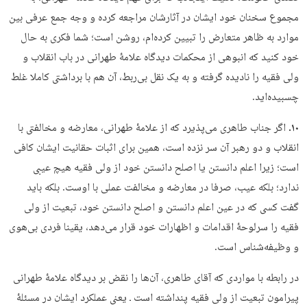
مجموع سخنان خود ایشان در آثارشان مراجعه کرده و وجه جمع عرفی بین
موارد به ظاهر متعارض را تبیین کرده‌ام، روشن است؛ شما فکری به حال
خود کنید که انبوهی از محکمات دیدگاه علامۀ طهرانی در باب انقلاب و
ولی فقیه را نادیده گرفته و به یک نقل بی‌ربط، آن هم با برداشتی کاملا غلط
چسبیده‌اید.
۱۰.
اگر جناب طاهری می‌پذیرد که از علامۀ طهرانی، معارضه و مخالفتی با
انقلاب و دو رهبر آن سر نزده است، همین برای اثبات حقانیت ایشان کافی
است؛ زیرا اعلم‌ دانستن یا اصلح‌ دانستن خود از ولی فقیه هیچ عیبی
ندارد؛ بلکه عیب، صرفا در معارضه و مخالفت عملی با اوست. بلکه باید
گفت کسی که در عین اعلم‌ دانستن و اصلح‌ دانستن خود، تبعیت از ولی
فقیه را سرلوحۀ اقدامات و اظهارات خود قرار می‌دهد، یقینا فردی بی‌هوی
و وظیفه‌شناس است.
در رابطه با مواردی که آقای طاهری، آن‌ها را نقض بر دیدگاه علامۀ طهرانی
پیرامون تبعیت از ولی فقیه پنداشته است ـ یعنی عملکرد ایشان در مسئلۀ