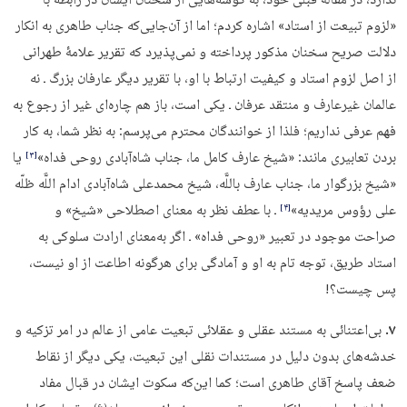
ندارد، در مقالۀ قبلی خود، به گوشه‌هایی از سخنان ایشان در رابطه با
«لزوم تبیعت از استاد» اشاره کردم؛ اما از آن‌جایی‌که جناب طاهری به انکار
دلالت صریح سخنان مذکور پرداخته و نمی‌پذیرد که تقریر علامۀ طهرانی
از اصل لزوم استاد و کیفیت ارتباط با او، با تقریر دیگر عارفان بزرگ ـ نه
عالمان غیرعارف و منتقد عرفان ـ یکی است، باز هم چاره‌ای غیر از رجوع به
فهم عرفی نداریم؛ فلذا از خوانندگان محترم می‌پرسم: به نظر شما، به کار
بردن تعابیری مانند: «شیخ عارف کامل ما، جناب شاه‌‏آبادى روحى‏ فداه‏»
یا
‏[۳]‎
«شیخ بزرگوار ما، جناب عارف باللَّه، شیخ محمدعلى شاه‌آبادى‏ ادام‏ اللَّه‏ ظلّه
على رؤوس مریدیه»
ـ با عطف نظر به‌ معنای اصطلاحی «شیخ» و
‏[۴]‎
صراحت موجود در تعبیر «روحی فداه» ـ اگر به‌معنای ارادت سلوکی به
استاد طریق، توجه تام به او و آمادگی برای هرگونه اطاعت از او نیست،
پس چیست؟!
۷.
بی‌اعتنائی به مستند عقلی و عقلائی تبعیت عامی از عالم در امر تزکیه و
خدشه‌های بدون دلیل در مستندات نقلی این تبعیت، یکی دیگر از نقاط
ضعف پاسخ آقای طاهری است؛ کما این‌که سکوت ایشان در قبال مفاد