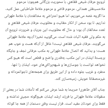
ترویج عرفان شیعی فقاهتی، با محوریت بزرگانی هم‌چون: مرحوم
ملاحسینقلی همدانی، مرحوم قاضی و مرحوم علامۀ طباطبایی عمل کنید،
ما اگرچه غصه می‌خوریم، اما هیچ اعتراضی به مخالفتتان با علامۀ طهرانی
نداریم. تا بود سخن از انکار حقانیت و مطلوبیت عرفان شیعی فقاهتی و
تعدد مخالفان آن بود؛ و حال که مطلوبیت این جریان و ضرورت ترویج آن
به حکم ولی فقیه اثبات شده است، می‌گویید نخیر! آن‌چه علامۀ طهرانی
می‌گویند، عرفان شیعی فقاهتی نیست! غافل از آن‌که هست و خوب هم
هست؛ و بدانید که اتصال علامۀ طهرانی به مکتب عرفانی نجف و جایگاه
برجستۀ ایشان در این مکتب، به‌قدری واضح و قطعی است که هیچ‌ کس
نخواهد توانست با جوسازی‌ها و شبهه‌پراکنی‌های خود، ایشان را تنها،
متفرد و غریب جلوه داده و از این طریق برای هجمه‌های ناجوانمردانه و
غیرمنصفانۀ خویش، زمینه‌سازی کند.
جناب آقای طاهری! صریحا به شما عرض می‌کنم که تأملات شما در بعضی از
منقولات علامۀ طهرانی یا فرزند ارشد ایشان، هیچ‌گونه حجیتی نداشته و
فقط برای خودتان مفید است. قرار نیست وقتی دستمان از همه جا کوتاه