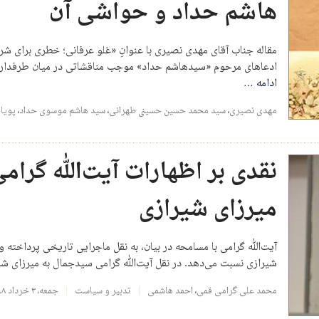
هاشم حداد و حواشی آن
مقاله جناب آقای مهدی نصیری با عنوانِ «غلو عرفانی؛ خطری برای شر
ادعاهای مرحوم «سیدهاشم حداد» موجب مناقشاتی در میان طرفداران
ادامه
…
مهدی نصیری
،
سید محمد حسین حسینی طهرانی
،
سید هاشم موسوی حداد
،
پویا
نقدی بر اظهارات آیت‌الله گرا
میرزای شیرازی
آیت‌الله گرامی با مسامحه در بیان، به نقل ماجرایی تاریخی پرداخته 
شیرازی نسبت می‌دهد. در نقل آیت‌الله گرامی سیدجمال به میرزای
محمد علی گرامی قمی
،
احمد هاشمی
تدبیر و سیاست
جمعه، ۳ خرداد ۱۳۹۸