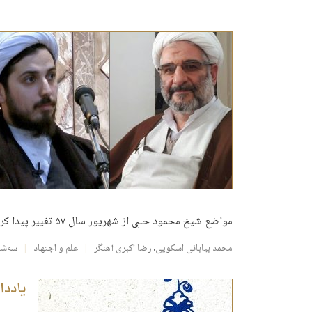
مواضع شیخ محمود حلبی از شهریور سال ۵۷ تغییر پیدا کرده و او که در طول پانزده سال نهضت اسلامی، نه تنها حتّی پای یک بیانیّه علیه رژیم پهلوی را امضاء
محمد بیابانی اسکویی
،
رضا اکبری آهنگر
علم و اجتهاد
سه‌شنبه، ۲۸ ا
یاددا