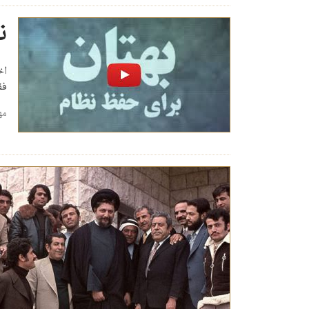
ن
اخ
فق
مه