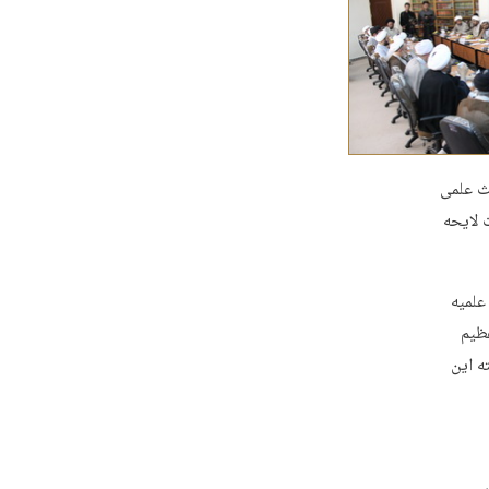
حث علمی
 لایحه
علمیه
ظیم
ه این