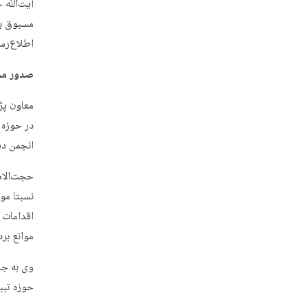
آیت‌ﷲ حس
مسبوق به
اطلاع‌رسا
صدور مجوز فعالی
انجمن دی
حجت‌الاس
نسبتا موف
اقدامات خ
موانع بر
وی به جای
حوزه تبب