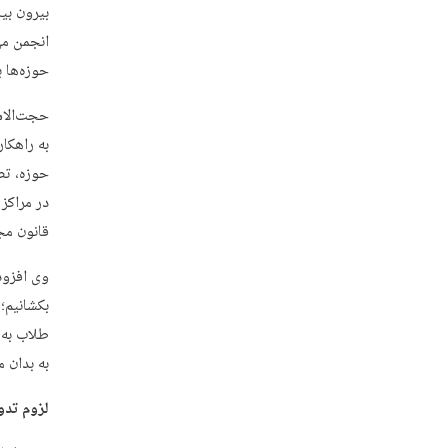
بیرون بیا
انجمن می
حوزه‌ها 
حجت‌الاس
به راهکا
حوزه، تص
در مراکز
قانون مج
وی افزود
بکشانیم؛
طلاب به 
به بدان 
لزوم تدو