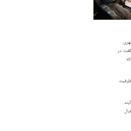
هری،
گفت: در
ئه
 ظرفیت
یند
بال