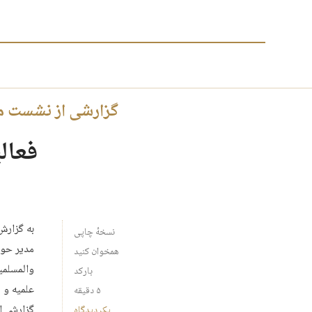
گزارشی از نشست مس
فعالیت ۴۰ مجتهد در ان
به گزارش
نسخهٔ چاپی
مدیر حوز
همخوان کنید
والمسلمی
بارکد
علمیه و م
۵ دقیقه
گزارشی از
یک دیدگاه