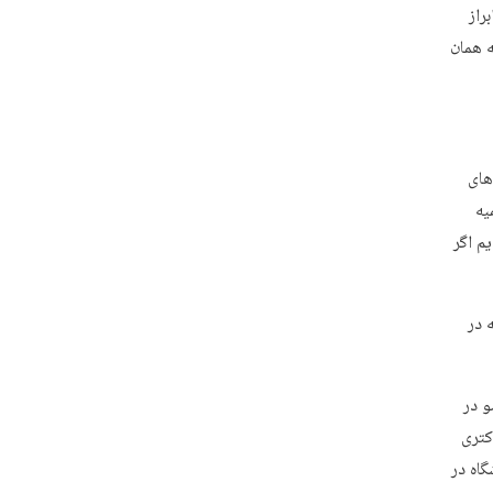
راز
ه همان
های
ه حوزه علمیه
م اگر
ها در ۱۰ سال گذشته در
هزار عضو در
تحصیلات دکتری
اه در