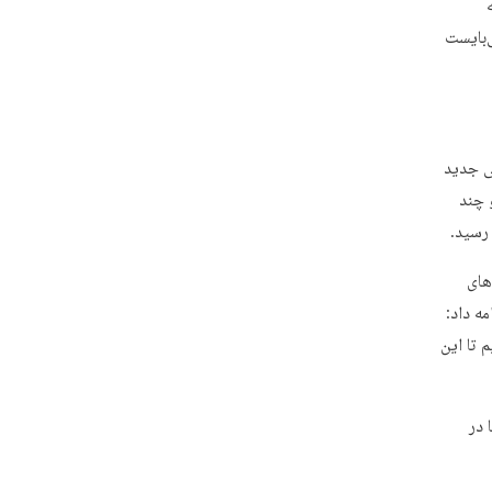
‌بایست
ر مجوز فعالیت ۱۸ انجمن علمی جدید
ند و چند
رسید.
های
ه داد:
 تا این
 در