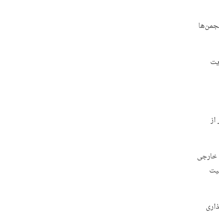
جمن‌ها
یت
از
ن خارجی
لیت
ذاری