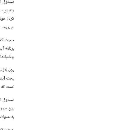
مسئول ان
رهبری در 
کرد: حوز
می‌رود.
حجت‌الاس
برنامه آی
چشم‌اندا
وی، لازمه
بحث آیند
است که می
مسئول ان
بین حوزه
به عنوان 
حجت‌الاس