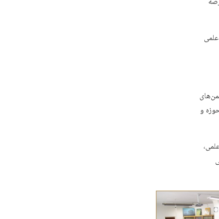
رصه
علمی
من‌های
وزه و
لمی،
ی