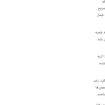
م
تصریح
 شمار
 علمیه
 باید
البته
شده
د: باید
جمن‌ها
باشند.
من‌های