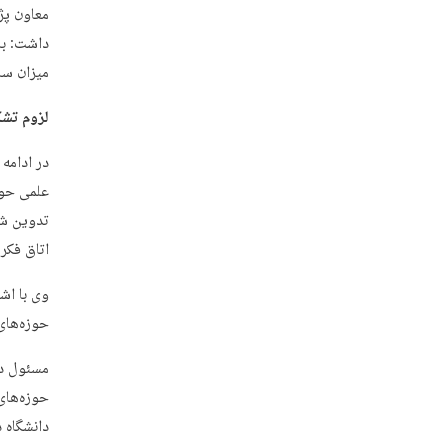
معاون پژ
داشت: با
میزان سا
لزوم تشک
در ادامه
تدوین شد
اتاق فکر
حوزه‌های
دانشگاه 