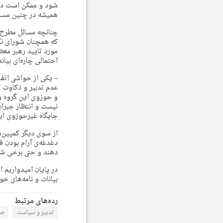
شود و ممکن است در 
همیشه در چنین مسائل
چنانچه مسائل مطرح‌ 
که همچنان شورای نگ
مورد تایید رهبر معظ
احتمالی چاره‌ای بیان
– یکی از حواشی اتف
عدم تدبیر و ذکاوت 
و حوزوی این گروه و
نیست و انتظار جبران
جایگاه غیرحوزوی ای
از سوی دیگر کمپین‌ه
دغدغه‌ی آرام بودن ف
دهند و حتی برخی شا
در پایان امیدواریم 
بیانات و نامه‌های خ
رده‌های مرتبط
تدبیر و سیاست
صا