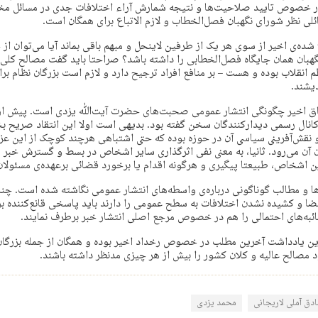
خصوص تایید صلاحیت‌ها و نتیجه شمارش آراء‌ اختلافات جدی در مسائل مخ
ی نظر شورای نگهبان فصل‌الخطاب و لازم الاتباع برای همگان است.
شده‌ی اخیر از سوی هر یک از طرفین لاینحل و مبهم باقی بماند آیا می‌توان از 
هبان همان جایگاه فصل‌الخطابی را داشته باشد؟ صراحتا باید گفت مصالح کلی 
م انقلاب بوده و هست – بر منافع افراد ترجیح دارد و لازم است بزرگان نظام بر
دیشند.
اق اخیر چگونگی انتشار عمومی صحبت‌های حضرت آیت‌ﷲ یزدی است. پیش از ا
کانال رسمی دیدارکنندگان سخن گفته بود. بدیهی است اولا این انتقاد صریح ب
 نقش‌آفرینی سیاسی آن در حوزه بوده که حتی اشتباهی هرچند کوچک از این عز
 آن می‌رود. ثانیا، به معنی نفی اثرگذاری سایر اشخاص در بسط و گسترش خبر م
ن اشخاص، طبیعتا پیگیری و هرگونه اقدام یا برخورد قضائی برعهده‌ی مسئولان
ا و مطالب گوناگونی درباره‌ی واسطه‌های انتشار عمومی نگاشته شده‌ است. چنا
ضا و کشیده نشدن اختلافات به سطح عمومی را دارند باید پاسخی قانع‌کننده برا
ئبه‌های احتمالی را هم در خصوص مرجع اصلی انتشار خبر برطرف نمایند.
این یادداشت آخرین مطلب در خصوص رخداد اخیر بوده و همگان از جمله بزرگان
ود مصالح عالیه و کلان کشور را بیش از هر چیزی مدنظر داشته باشند.
دق آملی لاریجانی
محمد یزدی