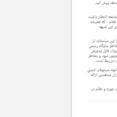
تلف پیش آید.
جامعه انتظار داشت
نظام – که همیشه
ای این شبهه
ین مباحثات از
خاطر جایگاه رسمی
یزان قابل پذیرش
زبور نبود و بخاطر
 ذی‌ربط است.
نچه مسئولان امنیتی
ی منتقدین ارائه
 حوزه و نظام در