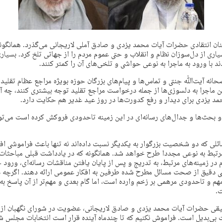
نان انتقادی حضرات آیات محمد یزدی و صادق آملی لاریجانی می‌گذرد. همانگونه
یاری از دل‌سوزان نظام و انقلاب و حتی عموم مردم را از جهاتی تلخ کرد. بسیاری
د با ورود به ماجرا به نوعی حواشی و تلخی‌های آن را کمتر کنند.
صحانه ‌آیت‌ﷲ جنتی و تماس‌ها و پیام‌های بزرگان حوزه بویژه مراجع عظام تقلید 
 ماجرا به دلسوزی‌ها از جمله درخواست مراجع تقلید توجه بیشتری کنند، چه آن
د یزدی برای دیدار و رفع کدورت‌ها در روز عید غدیر هم حکایت دارد.
 بحث‌ها و جدال‌های رسانه‌ای در این زمینه تاحدودی فروکش کرده است می‌توا
ائلی که دو شخصیت بزرگوار به یکدیگر نسبت داده‌اند نه تنها باعث فراموشی اف
مرتبط به نوعی مجددا طرح خواهد شد. همانگونه که در یادداشت قبلی مباحثات 
 در زمینه‌های مرتبط، به تدریج و پس از پایان یافتن مناقشات رسانه‌ای، ورو
شی دقیق از صحت مسائل مطرح شده طرفین به افکار عمومی ارائه دهند. اگرچه 
و تاحدودی مرهمی بر زخم وارده است، اما گام بعدی و مهم‌تر از آن پاسخ به 
.
حقیقی حضرات آیات محمد یزدی و صادق لاریجانی، عضویت در شورای نگهبان از
مهم این دو شخصیت بی‎‌بدیل است. فراموش نکنیم که تا چندماه آینده قرار است انتخابات مج