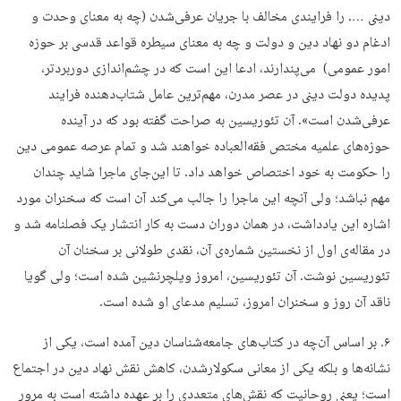
دینی …. را فرایندی مخالف با جریان عرفی‌شدن (چه به معنای وحدت و
ادغام دو نهاد دین و دولت و چه به معنای سیطره قواعد قدسی بر حوزه
امور عمومی) می‌پندارند، ادعا این است که در چشم‌اندازی دوربردتر،
پدیده دولت دینی در عصر مدرن، مهم‌ترین عامل شتاب‌دهنده فرایند
عرفی‌شدن است». آن تئوریسین به صراحت گفته بود که در آینده
حوزه‌های علمیه مختص فقه‌العباده خواهند شد و تمام عرصه عمومی دین
را حکومت به خود اختصاص خواهد داد. تا این‌جای ماجرا شاید چندان
مهم نباشد؛ ولی آنچه این ماجرا را جالب می‌کند آن است که سخنران مورد
اشاره این یادداشت، در همان دوران دست به کار انتشار یک فصلنامه شد و
در مقاله‌ی اول از نخستین شماره‌ی آن، نقدی طولانی بر سخنان آن
تئوریسین نوشت. آن تئوریسین، امروز ویلچرنشین شده است؛ ولی گویا
ناقد آن روز و سخنران امروز، تسلیم مدعای او شده است.
۶. بر اساس آن‌چه در کتاب‌های جامعه‌شناسان دین آمده است، یکی از
نشانه‌ها و بلکه یکی از معانی سکولارشدن، کاهش نقش نهاد دین در اجتماع
است؛ یعنی روحانیت که نقش‌های متعددی را بر عهده داشته است به مرور