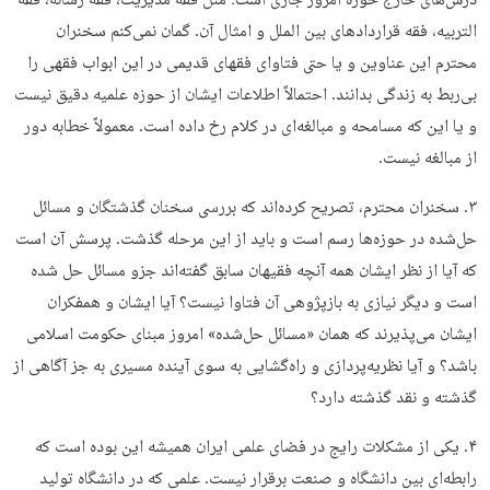
درس‌های خارج حوزه امروز جاری است؛ مثل فقه مدیریت، فقه رسانه، فقه
التربیه، فقه قراردادهای بین الملل و امثال آن. گمان نمی‌کنم سخنران
محترم این عناوین و یا حتی فتاوای فقهای قدیمی در این ابواب فقهی را
بی‌‌ربط به زندگی بدانند. احتمالاً اطلاعات ایشان از حوزه علمیه دقیق نیست
و یا این که مسامحه‌ و مبالغه‌ای در کلام رخ‌ داده است. معمولاً خطابه‌ دور
از مبالغه نیست.
۳. سخنران محترم، تصریح کرده‌اند که بررسی سخنان گذشتگان و مسائل
حل‌شده در حوزه‌ها رسم است و باید از این مرحله گذشت. پرسش آن است
که آیا از نظر ایشان همه آنچه فقیهان سابق گفته‌اند جزو مسائل حل شده
است و دیگر نیازی به بازپژوهی آن فتاوا نیست؟ آیا ایشان و همفکران
ایشان می‌پذیرند که همان «مسائل حل‌شده» امروز مبنای حکومت اسلامی
باشد؟ و آیا نظریه‌پردازی و راه‌گشایی به سوی آینده مسیری به جز آگاهی از
گذشته و نقد گذشته دارد؟
۴. یکی از مشکلات رایج در فضای علمی ایران همیشه این بوده است که
رابطه‌ای بین دانشگاه و صنعت برقرار نیست. علمی که در دانشگاه تولید