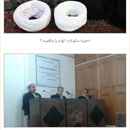
«حوزه سکولار» اتهام یا واقعیت؟