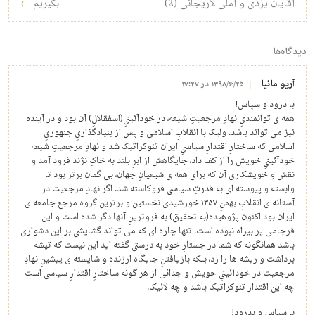
آقایان یزدی و آملی لاریجانی (2)
بگیریم
←
دیدگاه‌ها
آریو مانیا
۱۳۹۸/۶/۲۵ در ۱۷:۲۷
با درود و سپاس!
همه ی توانمندیِ نهادِ مرجعیتِ شیعه، در خودآئینیِ(اسفقلالِ) آن بود و در آینده
نیز می تواند باشد. ولیک با انقلابِ اسلامی و پس از بنیادگذاریِ جنهوریِ
اسلامی که ساختارِ اقتدارِ سیاسیِ ایران تئوکراتیک شد و نهادِ مرجعیتِ شیعه
خودآئینیِ خویش را از کف داد، جایگاهش از ابرِ بلند به خاکِ نژند فرود آمد و
نقش و خویشکاری آن که برای همه ی شیعیانِ جهان، بی گمان برتر بود تا
وابسته و پیوسته ای به قدرتِ سیاسی فروکاسته شد. اگر نهادِ مرجعیت در
آستانه ی انقلابِ بهمنِ ۱۳۵۷ خورشیدی نخستین و برترین گروه مرجع جامعه ی
ایران بود اکنون پژوهیده(به تحقیق) به فروترینِ آنها دگر شده است و این
فرجامی پر بیراه نبوده است. تنها چاره ای که می تواند گشایشی بر این دشواری
باشد همانگونه که شما در جستارِ خود به درستی گفته اید این نیست که تیشه
برداشت و ریشه ها را زد، بلکه بازیافتنِ جایگاه ارزنده و شایسته ی پیشینِ نهادِ
مرجعیت در خودآئینیِ خویش و جدائی از هر گونه ساختارِ اقتدارِ سیاسی است
چه این اقتدار تئوکراتیک باشد و چه لائیک.
با سپاس و بدرود!