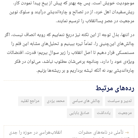
موجودیت خویش است. پس چه بهتر که پیش از بیخ پیدا نمودن کار،
ریش‌سفیدان اهل خرد، از در تصالح و چاره‌اندیشی درآیند و سلوک نوین
مرجعیت در عصر پساانقلاب را ترسیم نمایند.
در انتها، بذل توجه از این نکته نیز دریغ ننماییم که رویه انصاف نیست، اگر
چالش‌های این‌چنینی را، تماماً تیره ببینیم و تحلیل‌های مشابه این قلم را
مستمسکی قرار دهیم تا اصل انقلاب را زیر سوال ببریم؛ قدرت، اقتضائات
ویژه‌ی خود را دارد، چنانچه برخی‌شان مطلوب نباشد، می‌توان در فکر
چاره‌اندیشی بود نه آنکه تیشه برداریم و بر ریشه‌ها بزنیم.
رده‌های مرتبط
تدبیر و سیاست
چالش های سیاسی
محمد یزدی
مراجع تقلید
مرجعیت
یادداشت
صادق بابایی
راه‌بری نوشته
→
تأملی در نامه‌های حضرات
انقلاب‌هراسی در حوزه را جدی