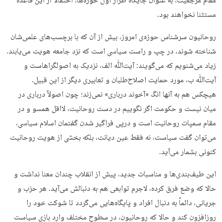
مقام مرجعیت، به عنوان جایگاه طراز اول حوزه‌ها، احتمالاً از این قاعده
مستثنا نخواهند بود.
روحانیون سرشناس حوزه‌ی امروز، بیش از آن که با برچسب‌های علمی‌شان
شناخته شوند، در چپ و راست سیاسی‌ است که نزد جامعه هویت می‌یابند.
زیاد می‌شنویم که می‌گویند: آیت‌ﷲ الف، نزدیک به اصولگراهاست و
آیت‌ﷲ ب، مورد حمایت اصلاح‌طلبان و تعابیری دیگر از این قبیل.
هیچکس هم به آنها انگ «آخوند درباری» نمی‌زند؛ چون اصولاً درباری در
میان نیست و حکومت اگر نگوییم در دست روحانیت، لااقل همسو و در
مقام سمپات روحانیت است و درپی فراگیر شدن گفتمان اسلام سیاسی،
می‌توان گفت سیاست، نه فقط عین دیانت، بلکه بخشی از هویت روحانیت
کنونی بشمار می‌آید.
این طیف‌بندی‌ها و مناسبات جدید، پیش از انقلاب چندان معنا نداشت و
حالا که وضع فرق کرده، لاجرم توابعی هم به دنبالش می‌آید. هر حزب و
جریانی، دائماً به دنبال افراد و پایگاه‌هایی می‌گردد تا شوکت خود را
روزافزون کند و حالا که روحانیون، در سطوح مختلف وارد بازی سیاست