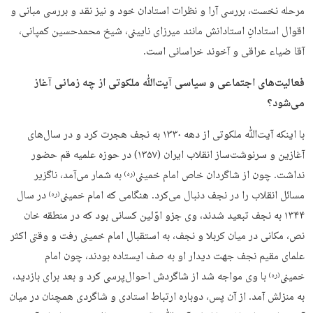
مرحله نخست، بررسی آرا و نظرات استادان خود و نیز نقد و بررسی مبانی و
اقوال استادانِ استادانش مانند میرزای نایینی، شیخ محمدحسین کمپانی،
آقا ضیاء عراقی و آخوند خراسانی است.
فعالیت‌های اجتماعی و سیاسی آیت‌ﷲ ملکوتی از چه زمانی آغاز
می‌شود؟
با اینکه آیت‌ﷲ ملکوتی از دهه ۱۳۳۰ به نجف هجرت کرد و در سال‌های
آغازین و سرنوشت‌ساز انقلاب ایران (۱۳۵۷) در حوزه علمیه قم حضور
نداشت. چون از شاگردان خاص امام خمینی
به شمار می‌آمد، ناگزیر
(ره)
مسائل انقلاب را در نجف دنبال می‌کرد. هنگامی که امام خمینی
در سال
(ره)
۱۳۴۴ به نجف تبعید شدند، وی جزو اوّلین کسانی بود که در منطقه خان
نص، مکانی در میان کربلا و نجف، به استقبال امام خمینی رفت و وقتی اکثر
علمای مقیم نجف جهت دیدار او به صف ایستاده بودند، چون امام
خمینی
با وی مواجه شد از شاگردش احوال‌پرسی کرد و بعد برای بازدید،
(ره)
به منزلش آمد. از آن پس، دوباره ارتباط استادی و شاگردی همچنان در میان