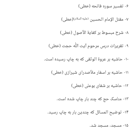
۶- تفسیر سوره فاتحه (خطی)
۷- مقتل الإمام الحسین
(خطی)
(علیه السلام)
۸- شرح مبسوط بر کفایة الأصول (خطی)
۹- تقریرات درس مرحوم آیت ‌ﷲ حجت (خطی)
۱۰- حاشیه بر عروة الوثقی که به چاپ رسیده‌ است.
۱۱- حاشیه بر اسفار ملاّصدرای شیرازی (خطی)
۱۲- حاشیه بر شفای بوعلی (خطی)
۱۳- مناسک حج که چند بار چاپ شده‌ است.
۱۴- توضیح المسائل که چندین بار به چاپ رسید.
۱۵- مسجد، مسجد شد.