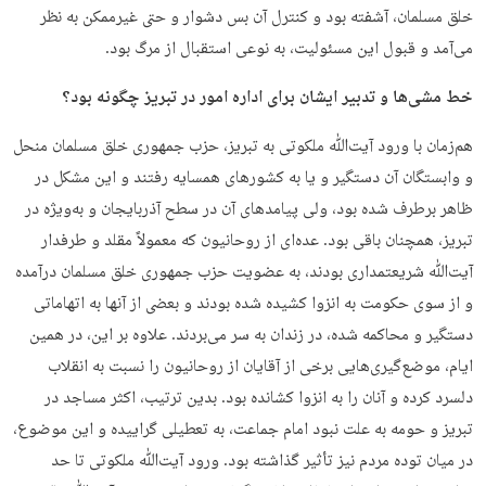
خلق مسلمان، آشفته بود و کنترل آن بس دشوار و حتی غیرممکن به نظر
می‌آمد و قبول این مسئولیت، به نوعی استقبال از مرگ بود.
خط مشی‌ها و تدبیر ایشان برای اداره امور در تبریز چگونه بود؟
هم‌زمان با ورود آیت‌ﷲ ملکوتی به تبریز، حزب جمهوری خلق مسلمان منحل
و وابستگان آن دستگیر و یا به کشورهای همسایه رفتند و این مشکل در
ظاهر برطرف شده بود، ولی پیامدهای آن در سطح آذربایجان و به‌ویژه در
تبریز، همچنان باقی بود. عده‌ای از روحانیون که معمولاً مقلد و طرفدار
آیت‌ﷲ شریعتمداری بودند، به عضویت حزب جمهوری خلق مسلمان درآمده
و از سوی حکومت به انزوا کشیده شده بودند و بعضی از آنها به اتهاماتی
دستگیر و محاکمه شده، در زندان به سر می‌بردند. علاوه بر این، در همین
ایام، موضع‌گیری‌هایی برخی از آقایان از روحانیون را نسبت به انقلاب
دلسرد کرده و آنان را به انزوا کشانده بود. بدین ترتیب، اکثر مساجد در
تبریز و حومه به علت نبود امام جماعت، به تعطیلی گراییده و این موضوع،
در میان توده مردم نیز تأثیر گذاشته بود. ورود آیت‌ﷲ ملکوتی تا حد