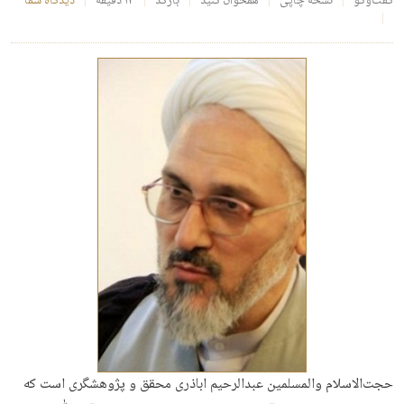
گفت‌وگو
نسخهٔ چاپی
همخوان کنید
بارکد
۱۴ دقیقه
دیدگاه شما
حجت‌الاسلام والمسلمین عبدالرحیم اباذری محقق و پژوهشگری است که