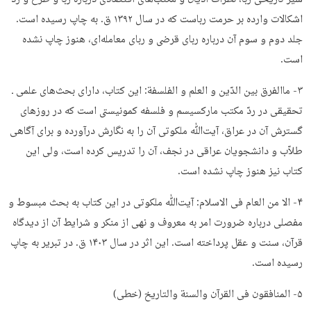
اشکالات وارده بر حرمت رباست که در سال ۱۳۹۲ ق. به چاپ رسیده‌ است.
جلد دوم و سوم آن درباره ربای قرضی و ربای معامله‌ای، هنوز چاپ نشده‌
است.
۳- ماالفرق بین الدّین و العلم و الفلسفة: این کتاب، دارای بحث‌های علمی ـ
تحقیقی در ردّ مکتب مارکسیسم و فلسفه کمونیستی است که در روزهای
گسترش آن در عراق، آیت‌ﷲ ملکوتی آن را به نگارش درآورده و برای آگاهی
طلاّب و دانشجویان عراقی در نجف، آن را تدریس کرده‌ است، ولی این
کتاب نیز هنوز چاپ نشده ‌است.
۴- الا من العام فی الاسلام: آیت‌ﷲ ملکوتی در این کتاب به بحث مبسوط و
مفصلی درباره ضرورت امر به معروف و نهی از منکر و شرایط آن از دیدگاه
قرآن، سنت و عقل پرداخته است. این اثر در سال ۱۴۰۳ ق. در تبریر به چاپ
رسیده‌ است.
۵- المنافقون فی القرآن والسنة والتاریخ (خطی)