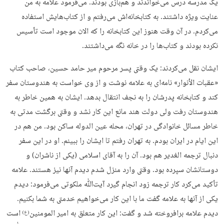
یک مدرسه درس می‌خواندند و هم‌بازی بودند. می‌فرمود علامه به من
عنایت ویژه داشتند. به کتابخانه‌اش می‌رفتم و از کتاب‌هایش استفاده
می‌کردم. در آن وقت هنوز این کتابخانه را که الان موجود است تأسیس
نکرده بودند و کتاب‌ها را در خانه نگه می‌داشتند.
ایشان نقل می‌کردند: یک وقتی پسر مرحوم میر حامد حسین، صاحب کتاب
«عقبات الأنوار» نامه‌ای به علامه نوشت و از وی خواست به هندوستان سفر
کند و کتابخانه پدرشان را به نجف انتقال بدهد. ایشان به همین خاطر به
هندوستان رفت ولی دولت هند مانع این کار نشد و وقتی برگشت مدتی به
خاطر مسائل خانوادگی در تهران، محله عین الدوله ساکن بود. من هم در
این ایام در ایران بودم. به تهران رفتم تا ایشان را ببینم. او در این سفر
دنبال ترجمه الغدیر هم بود. آن را به آقای اسلامی (یکی از ناشران) و
دوستانشان سپرده بود. وقتی وارد منزل شدم دیدم آنها نیز هستند. علامه
تأکید می‌کرد کار ترجمه زود انجام گیرد آیت‌ﷲ ملکوتی می‌فرمود: دیدم
یکی از آنها به علامه گفت ما با این کار می‌خواهیم خدمتی به شما بکنیم.
دیدم علامه برافروخته شد و گفت: این کار متعلق به امیر المومنین
است
(ع)