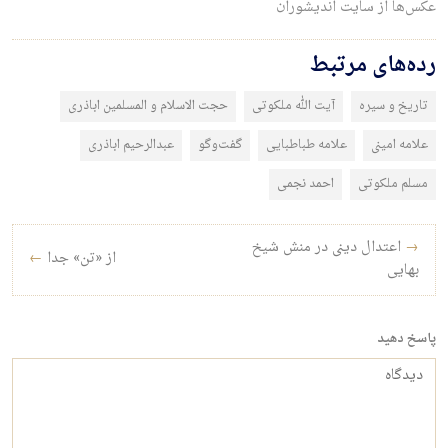
عکس‌ها از سایت اندیشوران
رده‌های مرتبط
تاریخ و سیره
آیت الله ملکوتی
حجت الاسلام و المسلمین اباذری
علامه امینی
علامه طباطبایی
گفت‌وگو
عبدالرحیم اباذری
مسلم ملکوتی
احمد نجمی
راه‌بری نوشته
→
اعتدال دینی در منش شیخ
از «تن» جدا
←
بهایی
پاسخ دهید
دیدگاه