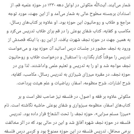
شمار می‌آیند. آیت‌ﷲ ملکوتی در اوایل دهه ۱۳۳۰ در حوزه علمیه قم، از
استادان برجسته سطوح عالی به شمار می‌آمد و از این جهت، مورد توجه
مراجع و طلاب و روحانیون این حوزه بود. او علاوه بر کتاب‌های رسائل،
مکاسب و کفایه، کتاب شفای بوعلی را در قم برای طلاب تدریس می‌کرد و
به همین جهت در حوزه نجف شهرت یافت. از این رو، با اینکه قصدش از
ورود به نجف حضور در جلسات درس اساتید آن حوزه بود و می‌خواست
تدریس را موقتاً کنار بگذارد، با استقبال و درخواست طلاب و روحانیون
نجف مواجه شد و او را به تدریس و تعلیم علمی واداشتند. لذا وی در
حوزه نجف، در مقبره میرزای شیرازی به تدریس رسائل، مکاسب، کفایه،
شرح اشارات، شرح منظومه، اسفار، ریاضیات و علم هیئت پرداخت.
ملکوتی علاوه بر فقه و اصول، در فلسفه نیز صاحب نظر است و بر
کتاب‌های اسفار، منظومه سبزواری و شفای بوعلی حاشیه نگاشته ‌است. نام
«میرزا مسلم سرابی»، حوزه نجف را تحت الشعاع قرار داده بود. تدریس
فلسفه در حوزه نجف شهره آفاق شد و این در حالی بود که در اثر مخالفت
برخی محافل، تدریس فلسفه در این حوزه ممنوع بود و کرسی درس فلسفه