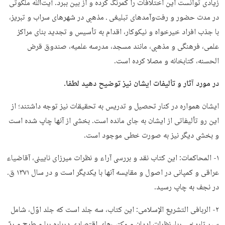
زیادی توانست این اختلافات را کمرنگ کرده و از بین ببرد. آیت‌ﷲ ملکوتی
در مدت حضور و رفت‌وآمدهای تبلیغی ـ مذهبی در شهرهای سراب و تبریز،
با جذب افراد خیرخواه و نیکوکار، اقدام به تأسیس و تجدید بنای مراکز
علمی، فرهنگی و مذهبی، مانند مسجد، مدرسه علمیه، صندوق قرض
الحسنه، کتابخانه و مصلا کرده‌ است.
در مورد آثار و تألیفات ایشان نیز توضیح دهید لطفا.
ایشان همواره در کنار تحصیل و تدریس به تحقیقات نیز توجه داشتند؛ از
این رو تألیفاتی از ایشان به جای مانده است. بخشی از آنها چاپ شده است
و بخشی دیگر نیز به صورت خطی موجود است.
۱- المحاکمات: این کتاب نقد و بررسی آراء و نظرات میرزای نایینی، آقاضیاء
عراقی و کمپانی در اصول و مقایسه آنها با یکدیگر است و در سال ۱۳۷۱ ق.
در نجف به چاپ رسید.
۲- الربافی التشریع الإسلامی: این کتاب، سه جلد است که جلد اوّل، شامل
سیر تاریخی ربا، نظرات ادیان و مکتب‌های اقتصادی درباره ربا و طرح و ردّ