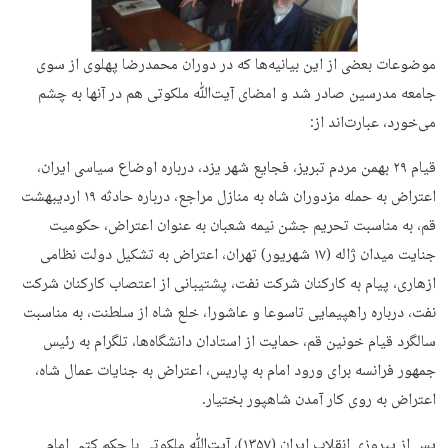
موضوعات بعضی از این بیانیه‌ها که در دوران محمدرضا پهلوی از سوی
جامعه مدرسین صادر شد و امضای آیت‌ﷲ ملکوتی هم در آنها به چشم
می‌خورد، عبارت‌اند از:
قیام ۲۹ بهمن مردم تبریز، فجایع شهر یزد، درباره اوضاع سیاسی ایران،
اعتراض به حمله مزدوران شاه به منازل مراجع، درباره حادثه ۱۹ اردیبهشت
قم، به مناسبت تحریم جشن نیمه شعبان به عنوان اعتراض، حکومیت
جنایت میدان ژاله (۱۷ شهریور) تهران، اعتراض به تشکیل دولت نظامی
ازهاری، پیام به کارکنان شرکت نفت، پشتیبانی از اعتصاب کارکنان شرکت
نفت، درباره راهپیمایی تاسوعا و عاشورا، خلع شاه از سلطنت، به مناسبت
سالگرد قیام خونین قم، حمایت از استادان دانشگاه‌ها، تلگرام به رئیس
جمهور فرانسه برای ورود امام به پاریس، اعتراض به جنایات عمال شاه،
اعتراض به روی کار آمدن شاهپور بختیار.
پس از پیروزی انقلاب ایران (۱۳۵۷)، آیت‌ﷲ ملکوتی با حکم کتبی امام