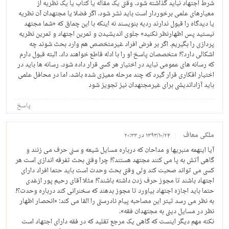
شرط اجتهاد نباید گذاشته شود. وقتی یک مقاله یا کتاب یا یک نظریه از
معیارهای علمی برخوردار است باید نشر شود. اگر فضلا یا مجتهدان آن نظریه
یا دیدگاه را قبول ندارند ردیه بنویسند نه اینکه با این چماق که «شما مجتهد
نیستید پس اظهارنظر نکنید» جلوی اندیشیدن و تمرین اجتهاد و تمرین نظریه
پردازی را بگیریم. اگر بر فرض افراد غیرمتخصص هم وارد بحث شوند چه
اشکالی دارد؟! متخصصان پاسخ او را با ادله قاطع خواهند داد. البته قبول دارم
که رسانه های عمومی نباید در اختیار هر کسی قرار داده شود. رسانه ها باید در
اختیار افکاری قرار گیرد که چند مرحله ممیزی شده باشد. اما در محافل علمی
باید آزاداندیشی برای غیرمجتهدان نیز تجویز شود
پاسخ
ملکی معاف
۱۳۹۳/۱۰/۲۴ در ۲۰:۳۳
آیا اینهمه منبریها و مداحان که درباره مسایل شیعه و سنی حرف می زنند و
گاهی آتش به پا می کنند مجتهد هستند؟! چرا وقتی بحث تفرقه اندازی است هر
کسی می تواند صحبت کند ولی وقتی بحث وحدت است باید حتما افراد دارای
اجتهاد باشند تا مجوز حرف زدن داشته باشند؟! مثلا آقای رحیم پور ازغدی
حتما باید اجازه اجتهاد بیاورد تا مجوز بدهند که سخنرانی کند درباره وحدت؟!
به نظر می رسد تیتر این مصاحبه پیام نادرستی را القا می کند: «انحصار اظهار
نظر در مسایل دینی به مجتهدان فقه».
نکته مهم دیگر اینست که گاهی یک مرجع تقلید که در فقه دارای اجتهاد است