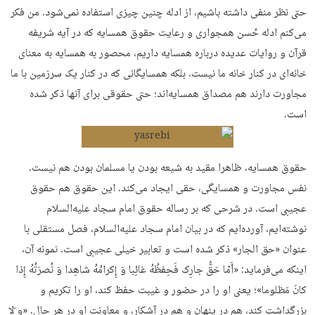
حتی نظر منفی داشته باشیم، از ادله چنین چیزی استفاده نمی‌شود. من فکر
می‌کنم ادله حُسن همجواری و رعایت حقوق همسایه که در آیه شریفه
قرآن و روایات عدیده درباره همسایه داریم، محصور به همسایه به معنای
خانه‌ای در کنار خانه ما نیست، بلکه همسایگانی که در کنار یک سرزمین با ما
مجاورت دارند هم مصداق همسایه‌اند؛ حتی حقوقی برای آنها ذکر شده
است.
حقوق همسایه، ظاهرا مقید به شیعه بودن یا مسلمان بودن هم نیست.
نفس مجاورت و همسایگی، حقی ایجاد می‌کند. این حقوق هم حقوق
عجیبی است. در شرحی که بر رساله حقوق امام سجاد علیه‌السلام
نوشته‌ایم، آورده‌ایم که در بیان امام سجاد علیه‌السلام، فصل مستقلی با
عنوان «حق الجار» ذکر شده است و تعابیر خیلی عجیبی است. نمونه آن،
اینکه می‌فرماید: «أَمّا حَقُّ جارِک فَحِفظُهُ غائِبا وَ إِکرامُهُ شاهِدا وَ نُصرَتُهُ إِذا
کانَ مَظلوما»؛ یعنی او را در حضور و غیبت حفظ کند، او را تکریم و
بزرگداشت کند، هم در پنهان و هم در آشکار، و معاونت او در هر حال. «و َلا