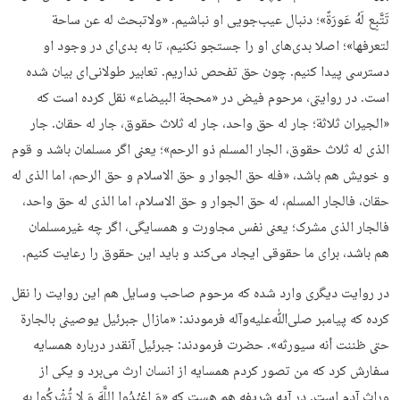
تَتَّبِع لَهُ عَورَةً»؛ دنبال عیب‌جویی او نباشیم. «ولاتبحث له عن ساحة
لتعرفها»؛ اصلا بدی‌های او را جستجو نکنیم، تا به بدی‌ای در وجود او
دسترسی پیدا کنیم. چون حق تفحص نداریم. تعابیر طولانی‌ای بیان شده
است. در روایتی، مرحوم فیض در «محجة البیضاء» نقل کرده است که
«الجیران ثلاثة؛ جار له حق واحد، جار له ثلاث حقوق، جار له حقان. جار
الذی له ثلاث حقوق، الجار المسلم ذو الرحم»؛ یعنی اگر مسلمان باشد و قوم
و خویش هم باشد، «فله حق الجوار و حق الاسلام و حق الرحم، اما الذی له
حقان، فالجار المسلم، له حق الجوار و حق الاسلام، اما الذی له حق واحد،
فالجار الذی مشرک؛ یعنی نفس مجاورت و همسایگی، اگر چه غیرمسلمان
هم باشد، برای ما حقوقی ایجاد می‌کند و باید این حقوق را رعایت کنیم.
در روایت دیگری وارد شده که مرحوم صاحب وسایل هم این روایت را نقل
کرده که پیامبر صلی‌ﷲ‌علیه‌وآله فرمودند: «مازال جبرئیل یوصینی بالجارة
حتی ظننت أنه سیورثه». حضرت فرمودند: جبرئیل آنقدر درباره همسایه
سفارش کرد که من تصور کردم همسایه از انسان ارث می‌برد و یکی از
وراث آدم است. در آیه شریفه هم هست که «وَ اعْبُدُوا اللَّهَ وَ لا تُشْرِکُوا بِهِ