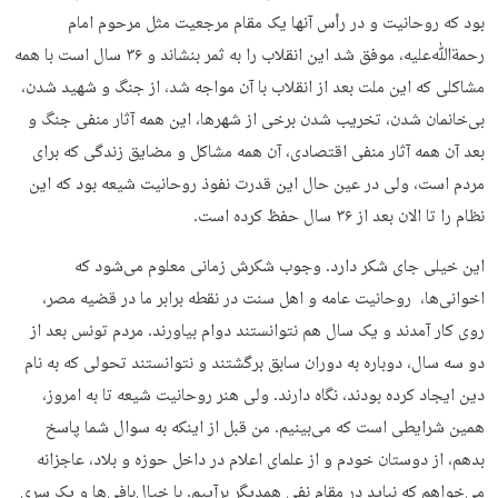
بود که روحانیت و در رأس آنها یک مقام مرجعیت مثل مرحوم امام
رحمةﷲ‌علیه، موفق شد این انقلاب را به ثمر بنشاند و ۳۶ سال است با همه
مشاکلی که این ملت بعد از انقلاب با آن مواجه شد، از جنگ و شهید شدن،
بی‌خانمان شدن، تخریب شدن برخی از شهرها، این همه آثار منفی جنگ و
بعد آن همه آثار منفی اقتصادی، آن همه مشاکل و مضایق زندگی که برای
مردم است، ولی در عین حال این قدرت نفوذ روحانیت شیعه بود که این
نظام را تا الان بعد از ۳۶ سال حفظ کرده است.
این خیلی جای شکر دارد. وجوب شکرش زمانی معلوم می‌شود که
اخوانی‌ها، روحانیت عامه و اهل سنت در نقطه برابر ما در قضیه مصر،
روی کار آمدند و یک سال هم نتوانستند دوام بیاورند. مردم تونس بعد از
دو سه سال، دوباره به دوران سابق برگشتند و نتوانستند تحولی که به نام
دین ایجاد کرده بودند، نگاه دارند. ولی هنر روحانیت شیعه تا به امروز،
همین شرایطی است که می‌بینیم. من قبل از اینکه به سوال شما پاسخ
بدهم، از دوستان خودم و از علمای اعلام در داخل حوزه و بلاد، عاجزانه
می‌خواهم که نباید در مقام نفی همدیگر برآییم. با خیال‌بافی‌ها و یک سری