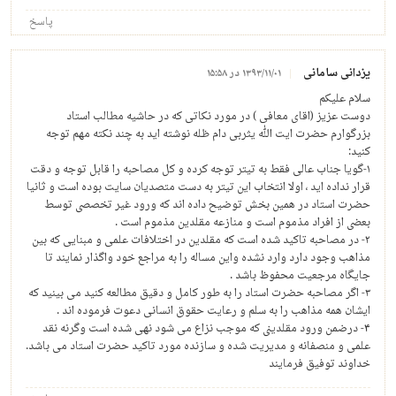
پاسخ
یزدانی سامانی
۱۳۹۳/۱۱/۰۱ در ۱۵:۵۸
سلام علیکم
دوست عزیز (اقای معافی ) در مورد نکاتی که در حاشیه مطالب استاد
بزرگوارم حضرت ایت الله یثربی دام ظله نوشته اید به چند نکته مهم توجه
کنید:
۱-گویا جناب عالی فقط به تیتر توجه کرده و کل مصاحبه را قابل توجه و دقت
قرار نداده اید ، اولا انتخاب این تیتر به دست متصدیان سایت بوده است و ثانیا
حضرت استاد در همین بخش توضیح داده اند که ورود غیر تخصصی توسط
بعضی از افراد مذموم است و منازعه مقلدین مذموم است .
۲- در مصاحبه تاکید شده است که مقلدین در اختلافات علمی و مبنایی که بین
مذاهب وجود دارد وارد نشده واین مساله را به مراجع خود واگذار نمایند تا
جایگاه مرجعیت محفوظ باشد .
۳- اگر مصاحبه حضرت استاد را به طور کامل و دقیق مطالعه کنید می بینید که
ایشان همه مذاهب را به سلم و رعایت حقوق انسانی دعوت فرموده اند .
۴- درضمن ورود مقلدینی که موجب نزاع می شود نهی شده است وگرنه نقد
علمی و منصفانه و مدیریت شده و سازنده مورد تاکید حضرت استاد می باشد.
خداوند توفیق فرمایند