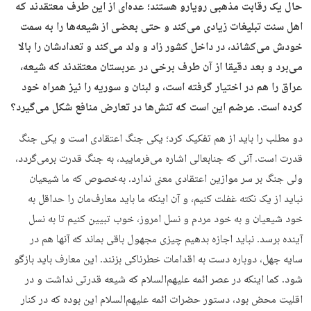
حال یک رقابت مذهبی رویارو هستند؛ عده‌ای از این طرف معتقدند که
اهل سنت تبلیغات زیادی می‌کند و حتی بعضی از شیعه‌ها را به سمت
خودش می‌کشاند، در داخل کشور زاد و ولد می‌کند و تعدادشان را بالا
می‌برد و بعد دقیقا از آن طرف برخی در عربستان معتقدند که شیعه،
عراق را هم در اختیار گرفته است، و لبنان و سوریه را نیز همراه خود
کرده است. عرضم این است که تنش‌ها در تعارض منافع شکل می‌گیرد؟
دو مطلب را باید از هم تفکیک کرد؛ یکی جنگ اعتقادی است و یکی جنگ
قدرت است. آنی که جنابعالی اشاره می‌فرمایید، به جنگ قدرت برمی‌گردد،
ولی جنگ بر سر موازین اعتقادی معنی ندارد. به‌خصوص که ما شیعیان
نباید از یک نکته غفلت کنیم، و آن اینکه ما باید معارف‌مان را حداقل به
خود شیعیان و به خود مردم و نسل امروز، خوب تبیین کنیم تا به نسل
آینده برسد. نباید اجازه بدهیم چیزی مجهول باقی بماند که آنها هم در
سایه جهل، دوباره دست به اقدامات خطرناکی بزنند. این معارف باید بازگو
شود. کما اینکه در عصر ائمه علیهم‌السلام که شیعه قدرتی نداشت و در
اقلیت محض بود، دستور حضرات ائمه علیهم‌السلام این بوده که در کنار