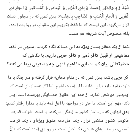
شَيْئاً وَ بِالْوالِدَيْنِ إِحْساناً وَ بِذِي الْقُرْبى‏ وَ الْيَتامى‏ وَ الْمَساکينِ وَ الْجارِ ذِي
الْقُرْبى‏ وَ الْجارِ الْجُنُبِ وَ الصَّاحِبِ بِالْجَنْبِ»؛ یعنی کسی که در مجاور انسان
قرار می‌گیرد. این نیست که ما فقط بگوییم این حقوق، در روایات آمده،
بلکه منصوص آیات شریفه هم هست.
شما از یک منظر بسیار ویژه به این مساله نگاه کردید، منتهی در فقه،
مفاهیمی از قبیل کافر ذمی و کافر حربی داریم. با نگاهی که
حضرتعالی بیان کردید، این مفاهیم فقهی چه وضعیتی پیدا می‌کنند؟
اگر حربی باشد، یعنی کسی که در مقام محاربه قرار گرفته و سر جنگ با ما
دارد، یقینا باید برای مقابله با او آماده باشیم. اما اگر همسایه‌ای است که
اینچنین موضعی ندارد، از همه این حقوق همسایگی بهره‌مند است. پس
نکته مهم این است. ما حتی در مواجهه با اهل ذمه باید با مدارا رفتار کنیم؛
یعنی آنهایی که در داخل کشور ما زندگی می‌کنند یا تحت اشراف قدرت
حکومتی کشور اسلامی قرار دارند. اهل ذمه حقوق ویژه‌ای دارند. کرامت
انسانی، در معیارهای شرعی یک اصل است. در روایتی آمده است که «اِنَّ