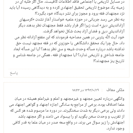
در مسایل تاریخی یا اجتماعی فاقد اطلاعات کافیست. حال اگر طلبه ای در
زمینه یک موضوع تاریخی تحقیق اجتهادی کرده و به دیدگاهی رسیده آیا باید
نزد مجتهدان فقه برود و مجوز برای نشر دیدگاه خود بگیرد؟!
بنه نظر می رسد جریانی در حوزه علمیه خواستار آغاز نشدن «کرسیهای
آزاداندیشی دینی» است زیرا اگر قرار باشد فقط مجتهدان نظر بدهند دیگر
آزاداندیشی دینی و فضای آزاد بحث شکل نخواهد گرفت.
خود آیت الله یثربی در همین مصاحبه فرمودند که ابن مقفع آزادانه نظر می
داد. حال چرا یک محقق دانشگاهی یا حوزوی که در فقه مجتهد نیست حق
نداشته باشد درباره مسأله وحدت شیعه و سنی نظر بدهد؟ آیا این مسأله ابعاد
جامعه شناختی و تاریخی ندارد؟ آیا مجتهدانِ فقه ، همگی در جامعه شناسی و
تاریخ ینز مجتهدند؟!
پاسخ
ملکی معاف
۱۳۹۳/۱۰/۲۹ در ۱۸:۴۳
وانگهی درباره تعیین مجتهد و غیرمجتهد و اعلم و غیراعلم همیشه در میان
علما اختلاف بوده. برخی از مراجع به سادگی اجازه اجتهاد و گواهی اجتهاد می
دادند ولی برخی دیگر به شدت سختگیرند. در دوره ما مرسوم شده هر کس که
از تقریب و وحدت سخن بگوید او را بیسواد می نامند و اگر مجتهد باشد
اجتهادش را زیر سوال می برند. در واقع سعه صدر در میان علما به قدر کافی
وجود ندارد.