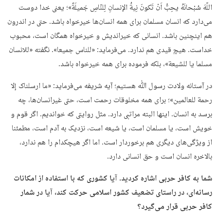
اللّهَ سُبْحانَهُ یحِبُّ اَنْ تَکونَ نِیةُ الإنسانِ لِلنّاسِ جَمیلَةً»؛ یعنی خدا دوست
می‌دارد که انسان مسلمان برای همه انسان‌ها خیرخواه باشد. حتی در اندرون
هم اینچنین باشد. انسانی که خیراندیش و خیرخواه همگان است، محبوب
خداست. هیچ قیدی هم ندارد. می‌فرماید: «للناس جمیعا». نگفته «للانسان
مسلما یا للشیعة»، بلکه فرموده برای همه خیرخواه باشد.
در آستانه ولادت رسول ﷲ هستیم؛ آیه شریفه می‌فرماید: «ما ارسلناک إلا
رحمة للعالمین»؛ برای همه مخلوقات رحمت است، حتی غیرانسان‌ها، چه
برسد به انسان. اینها البته مراتبی دارد. مثل روایتی که خواندیم. اگر قوم و
خویش است، یا مسلمان است، یا شیعه است، نزدیک به آدم است، مطمئنا
از ویژگی‌های دیگری هم برخوردار است. اما اگر هیچکدام را هم ندارد،
بالاخره انسان است و حق انسانی دارد.
شما به کافر حربی اشاره کردید. آیا کشوری که با استفاده از امکانات
رسانه‌ای، در راستای تضعیف کشور اسلامی حرکت کند، آیا در شمار
کافر حربی قرار می‌گیرد؟