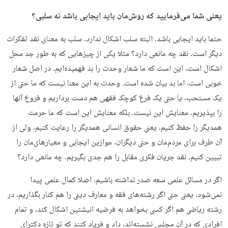
یعنی شما می‌فرمایید که روش‌مان باید ایجابی باشد نه سلبی؟
حتما باید ایجابی باشد. البته سلب اشکال ندارد. سلب به معنای نقد تفکرات
دیگر است. نقد چه مانعی دارد؟ مثلا یکی از چیزهایی که به طور جد محل
اشکال است، این است که ما شعار وحدت را بد فهمیده‌ایم. در اصل شعار
خوبی است، اما بد بیان شده است. وحدت به این معنا نیست که ما حتی از
یک مستحب، یا حتی یک فرع کوچک فقهی هم دست برداریم و فروع آنها
را بپذیریم. معنایش این نیست. بلکه معنایش این است که ما حرمت
همدیگر را حفظ کنیم، یعنی حقوق انسانی همدیگر را رعایت کنیم، ولی از
آن طرف برای مردم‌مان و حتی دیگران، موازین ایجابی و معیارهای‌مان را
تبیین کنیم. نقد جریان فکری مقابل را هم جدی بگیریم. چه مانعی دارد؟
اگر در مسائل علمی سعه صدر نداشته باشیم، اصلا کمال علمی پیدا
نمی‌شود. یعنی حتی اگر رشته‌های فقه و معارف دینی را هم کنار بگذاریم، در
رشته ریاضی هم اگر کسی بخواهد به فرضیه انیشتین اشکال کند، و تمام
افرادی که در آن مجلس نشسته‌اند، داد و فریاد کنند که تو تازه دکترای