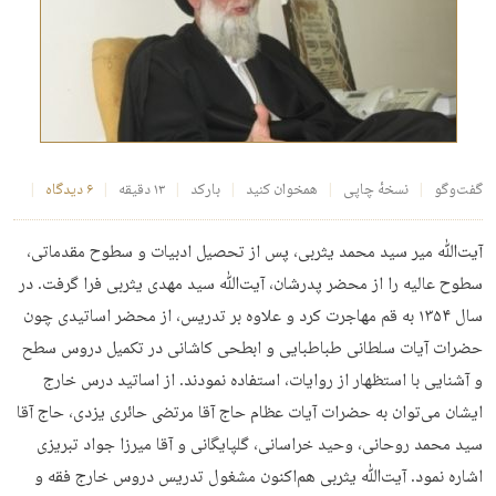
گفت‌وگو
نسخهٔ چاپی
همخوان کنید
بارکد
۱۳ دقیقه
۶ دیدگاه
آیت‌ﷲ میر سید محمد یثربی، پس از تحصیل ادبیات و سطوح مقدماتی،
سطوح عالیه را از محضر پدرشان، آیت‌ﷲ سید مهدی یثربی فرا گرفت. در
سال ۱۳۵۴ به قم مهاجرت کرد و علاوه بر تدریس، از محضر اساتیدی چون
حضرات آیات سلطانی طباطبایی و ابطحی کاشانی در تکمیل دروس سطح
و آشنایی با استظهار از روایات، استفاده نمودند. از اساتید درس خارج
ایشان می‌توان به حضرات آیات عظام حاج آقا مرتضی حائری یزدی، حاج آقا
سید محمد روحانی، وحید خراسانی، گلپایگانی و آقا میرزا جواد تبریزی
اشاره نمود. آیت‌ﷲ یثربی هم‌اکنون مشغول تدریس دروس خارج فقه و