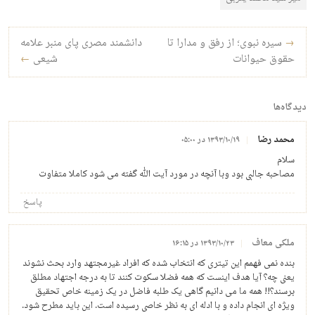
راه‌بری نوشته
→
سیره نبوی؛ از رفق و مدارا تا
دانشمند مصری پای منبر علامه
حقوق حیوانات
شیعی
←
دیدگاه‌ها
محمد رضا
۱۳۹۳/۱۰/۱۹ در ۰۵:۰۰
سلام
مصاحبه جالبی بود و‌با آنچه در مورد آیت الله گفته می شود کاملا متفاوت
پاسخ
ملکی معاف
۱۳۹۳/۱۰/۲۳ در ۱۶:۱۵
بنده نمی فهمم این تیتری که انتخاب شده که افراد غیرمجتهد وارد بحث نشوند
یعنی چه؟ آیا هدف اینست که همه فضلا سکوت کنند تا به درجه اجتهاد مطلق
برسند؟!! همه ما می دانیم گاهی یک طلبه فاضل در یک زمینه خاص تحقیق
ویژه ای انجام داده و با ادله ای به نظر خاصی رسیده است. این باید مطرح شود.