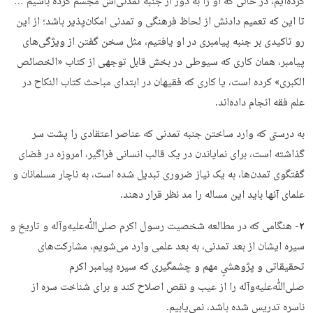
کرده‌ایم، در حالی که او را به دور از جنبه تمدنی‌اش مجسم کرده باشیم …
تا این که تعمیم دادنش از لحاظ فرهنگی و تمدنی امکان‌پذیر باشد؛ از این
رو تاکیدی بر جنبه پیامبری در او یافتیم، مثل سخن گفتن از ویژگی‌های
پیامبر، همان کاری که سیوطی در بخش قابل توجهی از کتاب «الخصائص
الکبری» کرده است، یا کاری که فقیهان در ابتدای مباحث کتاب النکاح در
علم فقه انجام داده‌اند.
به درستی که وارد ساختن جنبه تمدنی که عناصر اعتقادی را پشت سر
گذاشته است، برای نمایاندن در یک قالب انسانی فراگیر، امروزه در فضای
گفتگوی تمدن‌ها، به یک نیاز ضروری تبدیل شده است، به ناچار مسلمانان و
علمای آنها باید این مساله را مد نظر قرار دهند.
۲-
هنگامی که در مطالعه شخصیت رسول اکرم صلی‌ﷲ‌علیه‌وآله و تاریخ و
سیره ایشان از بعد تمدنی، به بعد علمی وارد می‌شویم، مشارکت‌های
تحقیقاتی و پژوهشیِ مهم و چشمگیری که سیره پیامبر اکرم
صلی‌ﷲ‌علیه‌وآله را از عیب و نقص اصلاح کند و برای شناخت سره از
ناسره تدریس شده باشد، نمی‌یابیم.