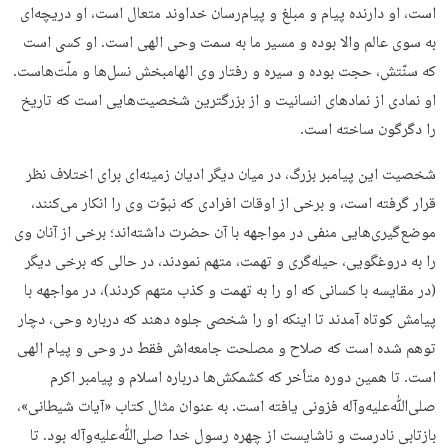
است، او دارنده پیام و مبلغ و پیام‌رسان خداوند متعال است، او دریچه‌ای
به سوی عالم والا بوده و مسیر ما به سمت وحی الهی است. او کسی است
که سنّتش، حجت بوده و سیره و رفتار وی الهامبخش نسل‌ها و ملّت‌هاست.
او نمادی از نمادهای انسانیت و از بزرگترین شخصیت‌هایی است که تاریخ
را دگرگون ساخته است.
شخصیت این پیامبر بزرگ، در میان دیگر ادیان زمینه‌ای برای اختلاف نظر
قرار گرفته است، و برخی از اوقات افرادی که نبوّت وی را انکار می‌کنند،
موضع‌گیری‌هایی منفی در مواجهه با آن حضرت داشته‌اند؛ برخی از آنان وی
را به دروغگویی، حیله‌گری و تهمت، متهم نمودند، در حالی که برخی دیگر
(در مقایسه با کسانی که او را به تهمت و کذب متهم کردند)، در مواجهه با
پیامش کوتاه آمدند تا اینکه او را شخصی جلوه دهند که درباره وحی، دچار
توهم شده است که صلاح و مصلحت جامعه‌اش فقط در وحی و پیام الهی
است. تا همین دوره متأخر که کشمکش‌ها درباره اسلام و پیامبر اکرم
صلی‌ﷲ‌علیه‌وآله فزونی یافته است. به عنوان مثال کتاب «آیات شیطانی»،
بازتابی نادرست و ناشایست از چهره رسول خدا صلی‌ﷲ‌علیه‌وآله بود. تا