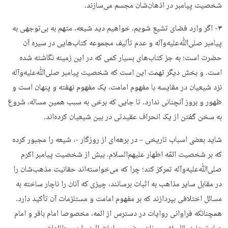
شخصیت پیامبر در اذهان‌شان مجسم می‌سازند.
۳-
اگر وارد فضای تشیع شویم، خواهیم دید شیعه، متهم به بی‌توجهی به
پیامبر صلی‌ﷲ‌علیه‌وآله و عدم تألیف مجموعه کتاب‌هایی در سیره آن
حضرت است؛ به جز کتاب‌های بسیار کمی که در این زمینه نگاشته شده
است. و بخش دیگر تهمت این است که شخصیت پیامبر صلی‌ﷲ‌علیه‌وآله
نزد شیعیان در مقایسه با مفهوم امامت، یک مفهوم نهفته و پنهان است و
ظهور و بروز آنچنانی ندارد. تا جایی که برخی به سبب همین مساله، شروع
به سخن گفتن از یک انحراف عقیدتی در بین شیعیان کرده‌اند.
شاید بعضی اسباب تاریخی – در برهه‌ای از روزگار -، شیعه را مجبور کرده
که بر شخصیت ائمّه اطهار علیهم‌السلام، بیش از شخصیت پیامبر اکرم
صلی‌ﷲ‌علیه‌وآله تمرکز کند؛ چرا که می‌خواسته‌اند حقانیت مذهب‌شان را
در مقابل سایر مذاهب به اثبات برسانند، چیزی که آنان را ناچار ساخته به
مسائل اختلافی بپردازند که بر مفهوم امامت و مستلزمات آن تأکید دارد.
همچنانکه فراوانی روایات در دسترس از ائمه، مخصوصا امام باقر و امام