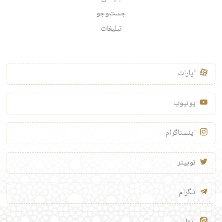
جست‌وجو
تبلیغات
آپارات
یوتیوب
اینستاگرام
توییتر
تلگرام