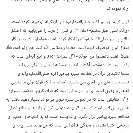
و صورت‌هایی بوده که برخی از تصورات ناشی از برخی احادیث ضعیف
ارائه نموده‌اند.
قرآن کریم، پیامبر اکرم صلی‌ﷲ‌علیه‌وآله را اینگونه توصیف کرده است:
«وإنّک لعلی خلق عظیم» (قلم: ۴). و کسی از عرب را نمی‌یابیم که اخلاق
والای پیامبر صلی‌ﷲ‌علیه‌وآله را انکار کرده باشد، همانطور که پروردگار
متعال او را توصیف کرده است: «فبما رحمة من ﷲ لنت لهم ولو کنت فظّا
غلیظ القلب لانفضوا من حولک» (آل عمران: ۱۵۹). و این آیه‌ای است که
رفتار، رحمت، شفقت، رأفت و ادب بلندمرتبه ایشان را بیان می‌دارد.
قطعا تاکید بر قرآن در مطالعه سیره پیامبر اکرم صلی‌ﷲ‌علیه‌وآله و
خصوصیت‌های وی، امری بس بایسته است، چرا که قرآن برای ما منبعی
قطعی و یقینی است، و این در حالی است که قرآن کریم، متضمن بسیاری
از آن حقایقی است که در تدوین سیره نبوی می‌تواند بسیار مفید باشد، به
همین دلیل لازم است که متن قرآن به عنوان یکی از پایه‌ها و منابع اصلی
مطالعه سیره پیامبر قرار بگیرد، و شایسته است که به کتاب‌های حدیثی و
تاریخی اکتفا نشود، و ویژگی قرآن این است که می‌تواند معیاری برای