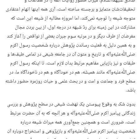
صادق علیهماالسلام، میزان حضور روایات ائمه را در مطالعات و
تحقیقات‌شان متمایز و برجسته ساخته است، آری همه اینها اتهام اعتقادی
متوجه شیعه را توجیه نمی‌کند، اما امروزه مطالبه از شیعه این است که
مشارکت در این زمینه برای ردّ شبهه در درجه اول، از بین بردن مجال
مغرضان از طرف دیگر و در مرتبه سوم جبران بعضی از نواقص را آغاز کند
و به همین دلیل به فعلیت رساندن پژوهش درباره شخصیت رسول اکرم
صلی‌ﷲ‌علیه‌وآله و تاریخ و متون آن در جامعه شیعی در تمامی طیف‌ها و
طبقات و نیز بازیابی مفاهیم مرتبط بدان لازم است، تا اینکه رسول اکرم
صلی‌ﷲ‌علیه‌وآله مانند همیشه، هم در خودآگاه و هم در ناخودآگاه ما، در
سطح فرد و جماعت و امت و در بحث علمی و حیات روزمره حضور داشته
باشد.
بدون شک به وقوع پیوستن یک نهضت شیعی در سطح پژوهش و بررسی
زندگانی پیامبر اکرم صلی‌ﷲ‌علیه‌وآله و هر آنچه که به آن حضرت مرتبط
است، ضروری است و همچنین جمع‌آوری همه میراث شیعه درباره
شخصیت پیامبر اکرم صلی‌ﷲ‌علیه‌وآله و بازپژوهی و استخراج دوباره آن