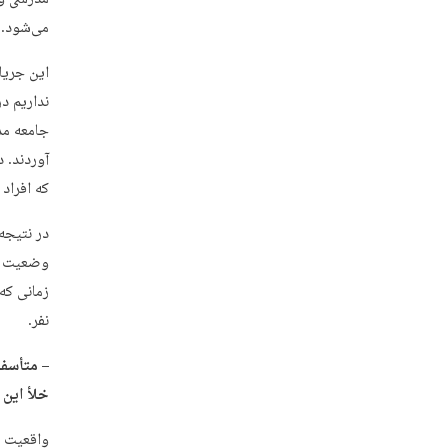
می‌شود.
این جریا
نداریم د
جامعه مد
آوردند. 
که افراد
در نتیجه
وضعیت قب
نفر.
– متأسفا
خلأ این 
واقعیت ا