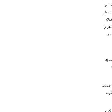
طاهر
ت‌های
تانه
فر را
در
. به
ختلاف‌
ونه
گیری