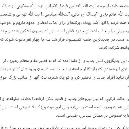
ت شده‌اند، از جمله آيت ﷲ العظمی فاضل لنكرانی، آيت ﷲ مشكينی، آيت ﷲ 
ت ﷲ خاتم يزدی، آیت‌ﷲ روحانی، آیت‌ﷲ میانجی، آ يت ﷲ تهرانی و شخصی
 همه مردم با آنها آشنا بودند. برنامه‌ای برای جذب اعضای جدید داریم و خوشبخ
یسیونی برای جذب اعضای جدید فعال است. این کمیسیون تشکیل شده و چند ن
ده است. در جدیدترین جلسه کمیسیون قرار شد سه یا چهار نفر دعوت شوند که 
معه شرکت کنند.
 این جایگزینی، نسل جدیدی از علما آمده‌اند که به تعبیر مقام معظم رهبری، از
ی ارزشمندی که پایه‌گذار جامعه بودند، به نسبت زمان ورودشان کمتر نبوده‌اند
ر، نباید افراد جدید را تحقیر کرد و کوچک شمرد، بلکه آنها از اساتید بزرگ حوزه
ن حالت ترکیبی که بین نیروهای جدید و قدیم شکل گرفته، اختلاف سلیقه‌ها و ا
ایی هم به وجود آمده است و می‌آید ولی این موضوع کاملا طبیعی است. این گ
ا به‌خصوص در مسائل سیاسی، طبیعی است.
تشکیلاتی با عنوان مجمع اساتید حوزه از طرف جامعه مدرسین در حال شکل‌