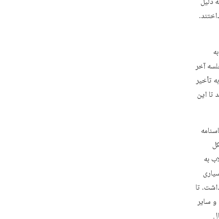
 دلیل
اختند.
ه
جلسه آخر
ه تأخیر
 تا این
سنامه
کل
ب به
یاری
اشت. تا
و سایر
ل