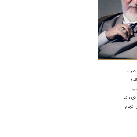
 حضرت
نده
ایی
ده‌اند
انجام