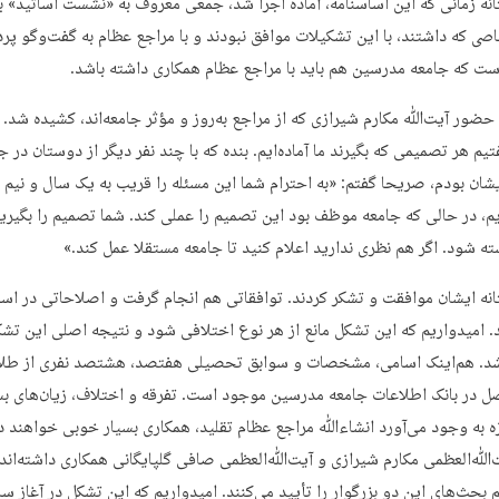
ه زمانی که این اساسنامه، آماده اجرا شد، جمعی معروف به «نشست اساتید» به
صی که داشتند، با این تشکیلات موافق نبودند و با مراجع عظام به گفت‌وگو پرد
ت که جامعه مدرسین هم باید با مراجع عظام همکاری داشته باشد.
 حضور آیت‌ﷲ مکارم شیرازی که از مراجع به‌روز و مؤثر جامعه‌اند، کشیده شد. ب
یم هر تصمیمی که بگیرند ما آماده‌ایم. بنده که با چند نفر دیگر از دوستان در 
ان بودم، صریحا گفتم: «به احترام شما این مسئله را قریب به یک سال و نیم ب
ایم، در حالی که جامعه موظف بود این تصمیم را عملی کند. شما تصمیم را بگیرید
ته شود. اگر هم نظری ندارید اعلام کنید تا جامعه مستقلا عمل کند.»
ه ایشان موافقت و تشکر کردند. توافقاتی هم انجام گرفت و اصلاحاتی در اسا
. امیدواریم که این تشکل مانع از هر نوع اختلافی شود و نتیجه اصلی این تش
د. هم‌اینک اسامی، مشخصات و سوابق تحصیلی هفتصد، هشتصد نفری از طلا
 در بانک اطلاعات جامعه مدرسین موجود است. تفرقه و اختلاف، زیان‌های بس
ه به وجود می‌آورد انشاءﷲ مراجع عظام تقلید، همکاری بسیار خوبی خواهند د
‌ﷲ‌العظمی مکارم شیرازی و آیت‌ﷲ‌العظمی صافی گلپایگانی همکاری داشته‌اند 
 بحث‌های این دو بزرگوار را تأیید می‌کنند. امیدواریم که این تشکل در آغاز سا