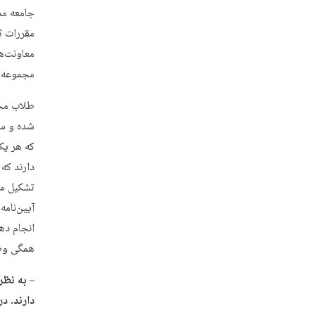
جامعه مد
مقررات ث
معاونت‌ه
مجموعه ز
طلاب محت
شده و سا
که هر یک
دارند که
تشکیل می
آیین‌نام
انجام ده
همگی وظا
– به نظ
دارند. د