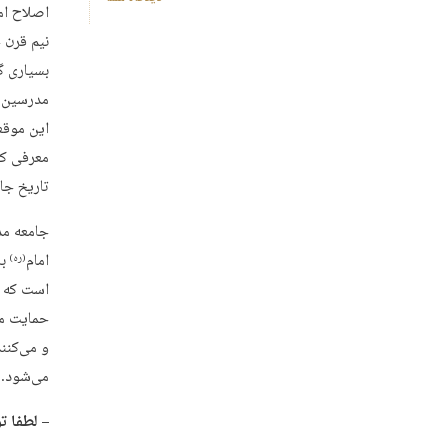
اصلاح ام
نیم قرن 
بسیاری گ
این موقعی
معرفی کن
تاریخ جا
جامعه مد
امام
با
(ره)
است که «
حمایت می
و می‌کنن
می‌شود.
– لطفا ت