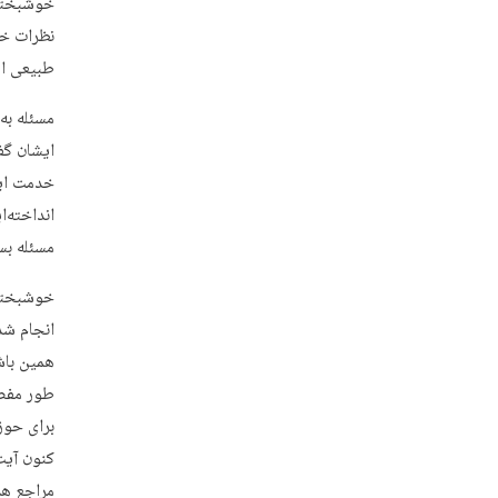
خوشبختان
نظرات خا
طبیعی اس
مسئله به
ایشان گفت
خدمت ایش
انداخته‌
مسئله بس
خوشبختان
انجام شد
همین باش
طور مفصل
برای حوز
کنون آیت
مراجع هم