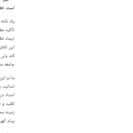
است. لطف
تأکید مق
ایجاد نظ
این تلاش
کند ولی 
جامعه مد
بنا بر ا
استاد در
تقلید و ط
زمینه بح
پیام الهی