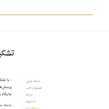
تشکیل
– با تشک
نسخهٔ چاپی
پرسش‌های
همخوان کنید
جایگاه 
بارکد
۶ دقیقه
جامعه مد
دیدگاه شما