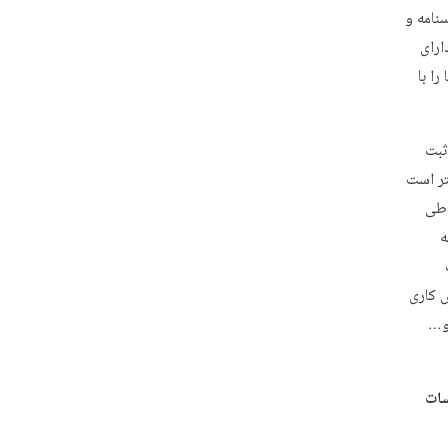
نامه و
ارای
ا با
ثبت
تر است
وطی
ه
ش کاری
 و…
سات