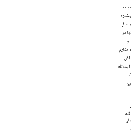
بنده
بیشتری
ر حال
اسامی آنها در
د و
 مکارم
اقل
ه آیت‌ﷲ
ﷲ
ین
گاه
‌ﷲ
نفر تشکیل