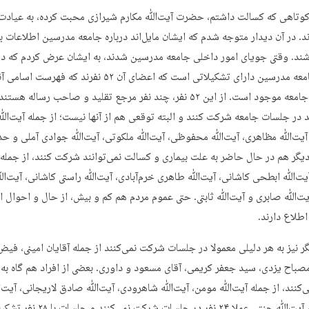
کوتاهی که کسالت داشتم، حضرت آیت‌ﷲ مکارم شیرازی محبت کرده، به عیادت 
ند. در آن دیدار متوجه شدم که ایشان مایل‌اند درباره جامعه مدرسین اطلاعات 
شند. وقتی جویای امور داخلی جامعه مدرسین شدند، به ایشان عرض کردم که د
حاضر جامعه مدرسین دارای تشکیلاتی است که اعضای آن ۵۲ نفرند که فهرست 
وبسایت جامعه موجود است. از این ۵۲ نفر، چند نفر مرجع تقلید و صاحب رساله هستن
ند در جلسات جامعه شرکت کنند و البته توقعی هم از آنها نیست؛ از جمله آیت‌ﷲ
 آیت‌ﷲ مظاهری، آیت‌ﷲ محفوظی، آیت‌ﷲ ملکوتی، آیت‌ﷲ جوادی آملی و حد
دیگر هم در حال حاضر به علت بیماری و کسالت نمی‌توانند شرکت کنند، از جمل
آیت‌ﷲ ابطحی کاشانی، آیت‌ﷲ طاهری خرم‌آبادی، آیت‌ﷲ راستی کاشانی، آیت‌
ت‌ﷲ صابری و آیت‌ﷲ ثابتی. حتی عموم مردم هم کم و بیش، از حال و احوال ا
لاع دارند.
دیگر نیز به هر دلیلی معمولا در جلسات شرکت نمی‌کنند از جمله آقایان امینی، فیض
مصباح یزدی، سید جعفر کریمی، آقای مسعود و داوری. بعضی از افراد هم گاه به 
کنند، از جمله آیت‌ﷲ مومن، آیت‌ﷲ شاهرودی، آیت‌ﷲ صادق لاریجانی، آیت
مدرسی و آیت‌ﷲ جنتی. عملا ۲۴ نفر در جلسات شرکت نمی‌کنند و جلسات با ۲۸ 