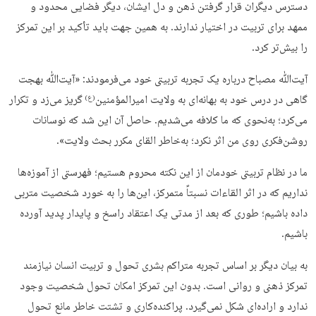
دسترس دیگران قرار گرفتن ذهن و دل ایشان، دیگر فضایی محدود و
ممهد برای تربیت در اختیار ندارند. به همین جهت باید تأکید بر این تمرکز
را بیش‌تر کرد.
آیت‌ﷲ مصباح درباره یک تجربه تربیتی خود می‌فرمودند: «آیت‌ﷲ بهجت
گاهی در درس خود به بهانه‌ای به ولایت امیرالمؤمنین
گریز می‌زد و تکرار
(ع)
می‌کرد؛ به‌نحوی که ما کلافه می‌شدیم. حاصل آن این شد که نوسانات
روشن‌فکری روی من اثر نکرد؛ به‌خاطر القای مکرر بحث ولایت».
ما در نظام تربیتی خودمان از این نکته محروم هستیم؛ فهرستی از آموزه‌ها
نداریم که در اثر القاءات نسبتاً متمرکز، این‌ها را به خورد شخصیت متربی
داده باشیم؛ طوری که بعد از مدتی یک اعتقاد راسخ و پایدار پدید آورده
باشیم.
به بیان دیگر بر اساس تجربه متراکم بشری تحول و تربیت انسان نیازمند
تمرکز ذهنی و روانی است. بدون این تمرکز امکان تحول شخصیت وجود
ندارد و اراده‌ای شکل نمی‌گیرد. پراکنده‌کاری و تشتت خاطر مانع تحول