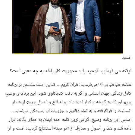
است.
اینکه می فرمایید توحید باید محوریت کار باشد به چه معنی است؟
علامه طباطبایی
می‌فرماید: قرآن كريم… كتابى است مشتمل بر برنامه
(ره)
كامل زندگى جهان انسانى و اگر به دقت كنجكاوى شود، اين برنامه‌ی وسيع
و پهناور كه هرگوشه و كنار اعتقادات و اخلاق و اعمال بيرون از شمار
انسانيت را فراگرفته و به تمام دقايق و جزیيات آن رسيدگى مى‌نمايد…
اساس اين برنامه وسيع، گرامي‌ترين كلمه حقه ايمان به خداى يگانه، قرار
داده شد و همه‌ی اصول و معارف از «توحيد» استنتاج گرديده است و از