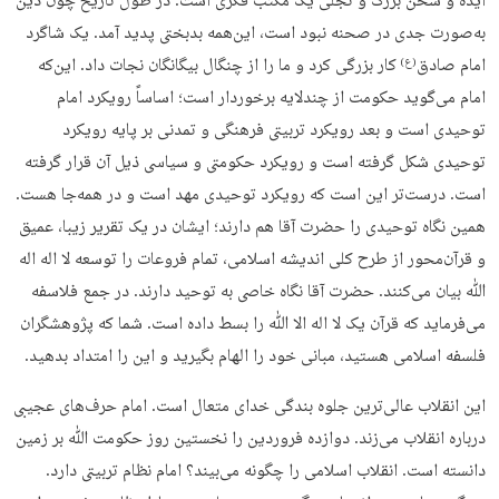
ایده و سخن بزرگ و تجلی یک مکتب فکری است. در طول تاریخ چون دین
به‌صورت جدی در صحنه نبود است، این‌همه بدبختی پدید آمد. یک شاگرد
امام صادق
کار بزرگی کرد و ما را از چنگال بیگانگان نجات داد. این‌که
(ع)
امام می‌گوید حکومت از چندلایه برخوردار است؛ اساساً رویکرد امام
توحیدی است و بعد رویکرد تربیتی فرهنگی و تمدنی بر پایه رویکرد
توحیدی شکل گرفته است و رویکرد حکومتی و سیاسی ذیل آن قرار گرفته
است. درست‌تر این است که رویکرد توحیدی مهد است و در همه‌جا هست.
همین نگاه توحیدی را حضرت آقا هم دارند؛ ایشان در یک تقریر زیبا، عمیق
و قرآن‌محور از طرح کلی اندیشه اسلامی، تمام فروعات را توسعه لا اله اله
ﷲ بیان می‌کنند. حضرت آقا نگاه خاصی به توحید دارند. در جمع فلاسفه
می‌فرماید که قرآن یک لا اله الا ﷲ را بسط داده است. شما که پژوهشگران
فلسفه اسلامی هستید، مبانی خود را الهام بگیرید و این را امتداد بدهید.
این انقلاب عالی‌ترین جلوه بندگی خدای متعال است. امام حرف‌های عجیبی
درباره انقلاب می‌زند. دوازده فروردین را نخستین روز حکومت ﷲ بر زمین
دانسته است. انقلاب اسلامی را چگونه می‌بیند؟ امام نظام تربیتی دارد.