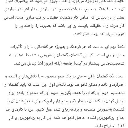
تعهد باشد، عمل به‌وجود مى‌آورد و همان چيزى مي‌شود كه پيغمبران دنبال
آن بودند. فرهنگ صحيح، معرفت صحيح، در مواردى بيدارباش، در مواردى
هشدار. در دنيایى كه اساس كار دشمنان حقيقت بر فتنه‌سازى است، اساس
كار طرفداران حقيقت بايست بر اين باشد كه بصيرت را، راهنمایى را،
هرچه مي‌توانند برجسته‌تر كنند.
نکتۀ مهم این‌جاست که هر فرهنگ و به‌ویژه هر گفتمانی، دارای تأثیرات
جدی تربیتی است. اگر این گفتمان، گفتمان پیشرویی باشد، طلبه‌ها را به
شخصیت‌هایی پیشتاز در آیندۀ جامعه (بلکه امروز آن) تبدیل می‌کند.
ایجاد یک گفتمان راقی – حتی در یک جمع محدود – با تلاش‌های پراکنده و
اصرارهای ناتمام ممکن نخواهد بود. نکته‌ی اول این است که باید گفتمان را
بشناسیم؛ دوم این‌که آن را هدف بگیریم؛ سوم این‌که محتوای بلندی برای
تبدیل کردن به گفتمان در نظر بگیریم؛ چهارم این‌که برای تبدیل‌شدن آن به
گفتمان به‌صورتی منسجم و برنامه‌ریزی شده عمل کنیم. اين، با كارهاى جدا
جداى برنامه‏ريزى نشده، حاصل نخواهد شد؛ اين كار به برنامه‏ريزى و كارِ
فعال احتياج دارد.