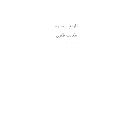
تاریخ و سیره
مکاتب فکری
علم و اجتهاد
تدبیر و سیاست
تشکیلات حوزوی
بین‌الملل
آخرین‌ها
برچسب‌ها
پدیدآورندگان
بایگانی