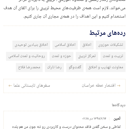
می‌خواند. لازم است همه‌ی ظرفیت‌های محیط تربیتی را برای القای آن هدف
استخدام کنیم و این اهداف را در همه‌ی مجاری آن جاری کنیم.
رده‌های مرتبط
تشکیلات حوزوی
اخلاق
اخلاق اسلامی
اخلاق بنیادین توحیدی
تربیت و تمدن
تمرکز تربیتی
حوزه و تمدن
روحانیت و تمدن اسلامی
معاونت تهذیب و اخلاق
گفت‌وگو
رضا تاران
محمدرضا فلاح
راه‌بری نوشته
→
افتخار خطه خراسان
سفرهای تابستانی علما
←
دیدگاه‌ها
ثمین
۱۳۹۸/۲/۱۴ در ۰۲:۱۸
لفاظی و سخن گفتن فاقد محتوای درست و کاربردی رو ننه جون من هم بلده