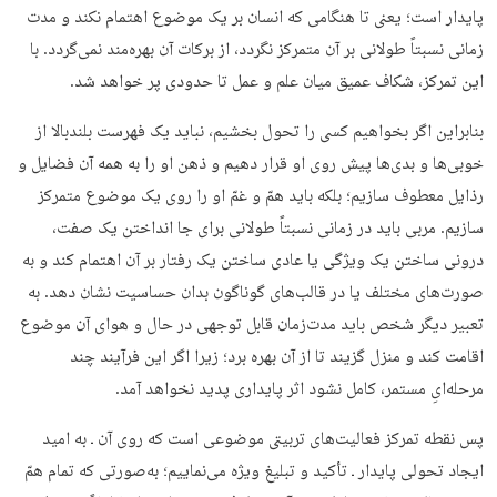
پایدار است؛ یعنی تا هنگامی که انسان بر یک موضوع اهتمام نکند و مدت
زمانی نسبتاً طولانی بر آن متمرکز نگردد، از برکات آن بهره‌مند نمی‌گردد. با
این تمرکز، شکاف عمیق میان علم و عمل تا حدودی پر خواهد شد.
بنابراین اگر بخواهیم کسی را تحول بخشیم، نباید یک فهرست بلندبالا از
خوبی‌ها و بدی‌ها پیش روی او قرار دهیم و ذهن او را به همه آن فضایل و
رذایل معطوف سازیم؛ بلکه باید همّ و غمّ او را روی یک موضوع متمرکز
سازیم. مربی باید در زمانی نسبتاً طولانی برای جا انداختن یک صفت،
درونی ساختن یک ویژگی یا عادی ساختن یک رفتار بر آن اهتمام کند و به
صورت‌های مختلف یا در قالب‌های گوناگون بدان حساسیت نشان دهد. به
تعبیر دیگر شخص باید مدت‌زمان قابل توجهی در حال و هوای آن موضوع
اقامت کند و منزل گزیند تا از آن بهره برد؛ زیرا اگر این فرآیند چند
مرحله‌ایِ مستمر، کامل نشود اثر پایداری پدید نخواهد آمد.
پس نقطه تمرکز فعالیت‌های تربیتی موضوعی است که روی آن ـ به امید
ایجاد تحولی پایدار ـ تأکید و تبلیغ ویژه می‌نماییم؛ به‌صورتی که تمام همّ