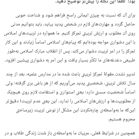
بود؛ لطفاً این نکته را بیش‌تر توضیح دهید.
برای آن که نسبت به چیزی ایمانی راسخ فراهم شود و شناخت خوبی
حاصل گردد و مهارت‌های لازم در شخص پدید بیاید، باید بتوانیم مدتی
روی آن مطلوب و ارزش تربیتی تمرکز کنیم. ما همواره در تربیت‌های اسلامی
با این دشواری مواجه بوده‌ایم که پیام‌های اسلامی اساساً زیادند و این کار
تمرکز را در امر تربیت دشوار می‌کند. پس از انقلاب مبارک اسلامی به‌طور
طبیعی دغدغه‌های ما تکثّر بسیار یافت و این امر به دشواری پیشین افزود.
تدبیر نشدن مقولۀ تمرکز تربیتی باعث شده ما در مدارس علمیه، بعد از چند
سال تلاش تربیتی، شخصیتی پدید می‌آوریم که از هر باغی بری گرفته؛ ولی
اساساً شخصیت سستی دارد؛ یعنی استواری و استقامت لازم روی هیچ‌یک
از مطلوبیت‌ها و ارزش‌های اسلامی را ندارد. این یعنی عدم تربیت! دقیق‌تر
این‌که ما به‌واسطه‌ی چاره‌نکردن این مشکل از نوعی تربیت زیرساختی
محروم هستیم.
همچنین در شرایط فعلی، مربیان ما به‌واسطه‌ی باز شدن زندگی طلاب و در