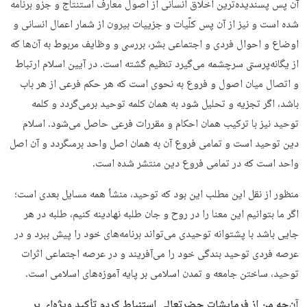
آن پس پسنديده‌ترين اخلاق انسانى از اصول معارف استنتاج و جزو برنامه
شده است و نیز از آن پس كلّيات و جزیيات بيرون از شمار اعمال انسانى و
اوضاع و احوال فردى و اجتماعى بشر، بررسى و وظايف مربوط به آن‌ها كه
از يگانه‌پرستى سرچشمه مى‌گيرد تنظيم گشته است. در آيين اسلام ارتباط
و اتصال ميان اصول و فروع به نحوى است كه هر حكم فرعى از هر باب
باشد، اگر تجزيه و تحليل شود به همان كلمه توحيد برمى‌گردد و كلمه
توحيد نيز با تركيب همان احكام و مقررات فرعى حاصل مى‌شود. اسلام
دين توحيد است و تمامى فروع آن به همان اصل واحد برمى‏گردد و آن اصل
واحد است كه در تمامى فروع دين منتشر شده است.
منظور از نقل این مطلب این بود که توحید، منشأ همه مسایل بعدی است؛
اگر ما بتوانیم این معنا را در روح و جان طلبه نهادینه کنیم، طلبه در هر
جایی باشد با پشتوانه توحیدی می‌تواند برنامه‌های خود را پیش ببرد و در
عرصه فردی توحید بندگی خود را می‌آفریند و در عرصه اجتماعی اثرات
توحید، ساختن جامعه و تمدن اسلامی بر پایه آموزه‌های اسلامی است.
آن‌چه من از فرمایشات حضرتعالی استنباط کردم تأکید ویژه‌ای بر