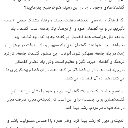
گفتمان‌سازی وجود دارد در این زمینه هم توضیح بفرمایید؟
اگر فرهنگ را به معنی اندیشه، ذهنیت، پسند و رفتار مشترک جمعی از مردم
بگیریم، در واقع گفتمان جلوه‌ای از فرهنگ یک جامعه است. گفتمان يك
جامعه مثل هواست، همه تنفسش مي‌كنند؛ چه بدانند، چه ندانند؛ چه
بخواهند، چه نخواهند. گفتمان‏ يعنى يك مفهوم و يك معرفت در برهه‏اى از
زمان در يك جامعه همه‏گير شود. آن‏وقت، اين مى‏شود گفتمان‏ جامعه. کارکرد
فرهنگ و گفتمان حیرت‌انگیز و عظیم است. وقتى يك فضاى گفتمانى
به‌وجود آمد، همه در آن فضا فكر مي‌كنند؛ همه در آن فضا جهت‌گيرى پيدا
مي‌كنند، همه در آن فضا كار مي‌كنند.
از همین جاست که ضرورت گفتمان‌سازی نیز خود را نشان می‌دهد. اين
گفتمان‌سازى براى چيست؟ براى اين است كه انديشه‌ى دينى، معرفت دينى
در مخاطبان، در مردم، رشد پيدا كند.
انديشه‌ى دينى كه رشد پيدا كرد، وقتى همراه با احساس مسئوليت باشد و