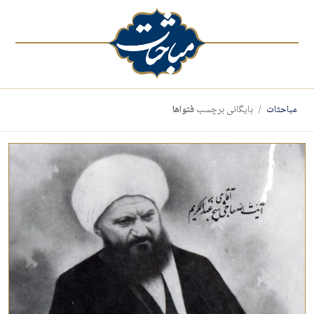
مباحثات
بایگانی برچسب
فتواها