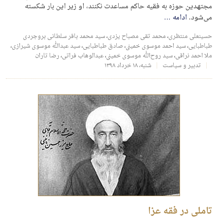
مجتهدین حوزه به فقیه حاکم مساعدت نکنند، او زیر این بار شکسته
می‌شود.
ادامه
…
حسینعلی منتظری
،
محمد تقی مصباح یزدی
،
سید محمد باقر سلطانی بروجردی
طباطبایی
،
سید احمد موسوی خمینی
،
صادق طباطبایی
،
سید عبدالله موسوی شیرازی
،
ملا احمد نراقی
،
سید روح‌الله موسوی خمینی
،
عبدالوهاب فراتی
،
رضا تاران
تدبیر و سیاست
شنبه، ۱۸ خرداد ۱۳۹۸
تاملی در فقه عزا