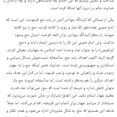
شناخت و تحلیل برسیم که این احکام چه خاستگاهی دارند و چه اراده‌ای را
خداوند عالم در درون آنها لحاظ کرده است.
یکی از مسائلی که آیت‌ﷲ جوادی آملی در باب حج فرمودند، این است که
امام خمینی همان‌طور که نماز و روزه را اقامه کردند، حج را نیز اقامه
نمودند. از منظر آیت‌ﷲ جوادی، برای ائمه، فرصت احیای حج وجود
نداشت، ولی امام خمینی این کار را به درستی انجام دادند و «حج
ابراهیمی» را به‌ عنوان نماد وحدت امت اسلامی به جهانیان معرفی کردند.
گرچه البته اکنون اهداف بلند حج، متأسفانه دست‌خوش مسائل سیاسی و
استکباری و صهیونیستی شده است. خداوند ضمن اینکه حج را به جهت
زدودن شرک و راهیابی به توحید واجب فرمود، اما در کنار این هدف بلند،
اهداف دیگری را هم مدنظر داشته‌ است، اما متأسفانه امروزه حج یک
متولی لایقی ندارد و نتیجه آن شده است که حج، نمی‌تواند نماد قدرت
عظیم جهان اسلام باشد. این اتفاق نامبارک در حالی صورت می‌پذیرد که
مسلمانان از سراسر جهان برای انجام این فریضه، اقدام می‌کنند، اما عملاً
شاهد این هستیم که حج، به ‌شکل عشیره‌ای اداره می‌شود و همان تفکر و