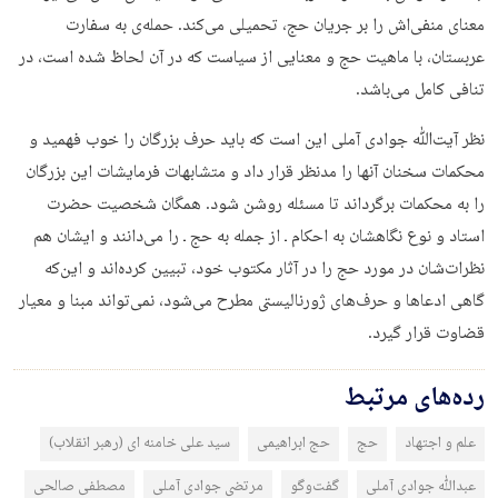
معنای منفی‌اش را بر جریان حج، تحمیلی می‌کند. حمله‌ی به سفارت
عربستان، با ماهیت حج و معنایی از سیاست که در آن لحاظ شده است، در
تنافی کامل می‌باشد.
نظر آیت‌ﷲ جوادی آملی این است که باید حرف بزرگان را خوب فهمید و
محکمات سخنان آنها را مدنظر قرار داد و متشابهات فرمایشات این بزرگان
را به محکمات برگرداند تا مسئله روشن شود. همگان شخصیت حضرت
استاد و نوع نگاهشان به احکام ـ از جمله به حج ـ را می‌دانند و ایشان هم
نظرات‌شان در مورد حج را در آثار مکتوب خود، تبیین کرده‌اند و این‌که
گاهی ادعاها و حرف‌های ژورنالیستی مطرح می‌شود، نمی‌تواند مبنا و معیار
قضاوت قرار گیرد.
رده‌های مرتبط
علم و اجتهاد
حج
حج ابراهیمی
سید علی خامنه ای (رهبر انقلاب)
عبدالله جوادی آملی
گفت‌وگو
مرتضی جوادی آملی
مصطفی صالحی