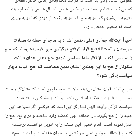
عمومی است. وقتی بنا است که در یک محدوده‌ی زمانی خاص، همه‌ی
کسانی که مستطیع هستند، در مکانی خاص، اعمال خاصی را انجام دهند،
متوجه می‌شویم که امر به حج، نه امر به یک عمل فردی که امر به چیزی
است که ماهیتی جمعی دارد.
اخیراً آیت‌ﷲ جوادی آ‌ملی، ضمن اشاره به ماجرای حمله به سفارت
عربستان و تحت‌الشعاع قرار گرفتن برگزاری حج، فرموده بودند که حج
را سیاسی نکنید. از نظر شما سیاسی نبودن حج یعنی همان قرائت
سکولار از حج یا این جمله‌ی ایشان بدین معناست که حج، نباید دچار
سیاست‌زدگی شود؟
صریح آیات قرآن، نشان‌می‌دهد ماهیت حج، طوری است که نشان‌گر وحدت
مسلمین و قدرت و شکوه اسلامی باشد، و راه بر مشرکین بسته شود.
سیاست قرآنی وآیات الهی نشان‌گر این است که هرکسی اگر بخواهد این
جنبه را از حج بگیرد، در اهداف الهی خدشه وارد ساخته و در واقع، حج را
خنثی نموده است. امام خمینی این مسئله را به ‌خوبی توانستند برجسته
کنند و آیت‌ﷲ جوادی آملی نیز کتابی با عنوان «قداست و امنیت حج»