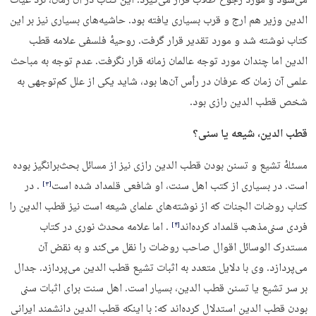
می‌شود و مورد رجوع طلاب قرار می‌گیرد. این کتاب در آن زمان، نزد غیاث
الدین وزیر هم ارج و قرب بسیاری یافته بود. حاشیه‌های بسیاری نیز بر این
کتاب نوشته شد و مورد تقدیر قرار گرفت. روحیهٔ فلسفی علامه قطب
الدین اما چندان مورد توجه عالمان زمانه قرار نگرفت. عدم توجه به مباحث
علمی آن زمان که عرفان در رأس آن‌ها بود، شاید یکی از علل کم‌توجهی به
شخص قطب الدین رازی بود.
قطب الدین، شیعه یا سنی؟
مسئلهٔ تشیع و تسنن بودن قطب الدین رازی نیز از مسائل بحث‌برانگیز بوده
است. در بسیاری از کتب اهل سنت، او شافعی قلمداد شده است
. در
‏[۳]‎
کتاب روضات الجنات که از نوشته‌های علمای شیعه است نیز قطب الدین را
فردی سنی‌مذهب قلمداد کرده‌اند
. اما علامه محدث نوری در کتاب
‏[۴]‎
مستدرک الوسائل اقوال صاحب روضات را نقل می‌کند و به نقض آن
می‌پردازد. وی با دلایل متعدد به اثبات تشیع قطب الدین می‌پردازد. جدال
بر سر تشیع یا تسنن قطب الدین، بسیار است. اهل سنت برای اثبات سنی
بودن قطب الدین استدلال کرده‌اند که: با اینکه قطب الدین دانشمند ایرانی