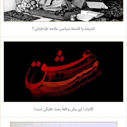
اندیشه یا فلسفه سیاسی علامه طباطبائی؟
آقایان! این یکی واقعاً بحث طلبگی است!