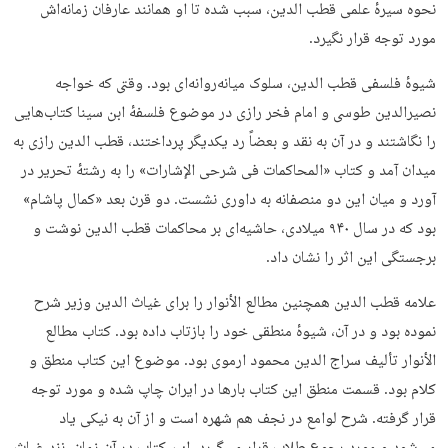
نحوه سیرهٔ علمی قطب الدین، سبب شده تا او همانند عارفان زمانه‌اش
مورد توجه قرار نگیرد.
شیوهٔ فلسفی قطب الدین، سلوک میانه‌روانه‌ای بود. وقتی که خواجه
نصیرالدین طوسی و امام فخر رازی در موضوع فلسفهٔ ابن سینا کتاب‌هایی
را نگاشتند و در آن به نقد و بعضاً رد یکدیگر پرداختند، قطب الدین رازی به
میدان آمد و کتاب «المحاکمات فی شرحی الإشارات» را به رشتهٔ تحریر در
آورد و میان این دو منصفانه به داوری نشست. دو قرن بعد «کمال پاشام»
بود که در سال ۹۴۰ میلادی، حاشیه‌ای بر محاکمات قطب الدین نوشت و
برجستگی این اثر را نشان داد.
علامه قطب الدین همچنین مطالع الأنوار را برای غیاث الدین وزیر شرح
نموده بود و در آن، شیوهٔ منطقی خود را بازتاب داده بود. کتاب مطالع
الأنوار تألیف سراج الدین محمود ارموی بود. موضوع این کتاب منطق و
کلام بود. قسمت منطق این کتاب بارها در ایران چاپ شده و مورد توجه
قرار گرفته. شرح لوامع در نجف هم شهره است و از آن به نیکی یاد