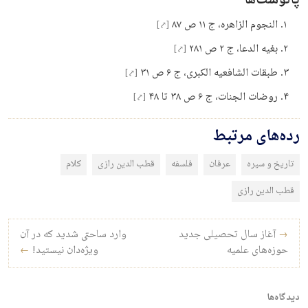
پانوشت‌ها
النجوم الزاهره، ج ۱۱ ص ۸۷
[⤤]
بغیه الدعا، ج ۲ ص ۲۸۱
[⤤]
طبقات الشافعیه الکبری، ج ۶ ص ۳۱
[⤤]
روضات الجنات، ج ۶ ص ۳۸ تا ۴۸
[⤤]
رده‌های مرتبط
تاریخ و سیره
عرفان
فلسفه
قطب الدین رازی
کلام
قطب الدین رازی
راه‌بری نوشته
→
آغاز سال تحصیلی جدید
وارد ساحتی شدید که در آن
حوز‌ه‌های علمیه
ویژه‌دان نیستید!
←
دیدگاه‌ها