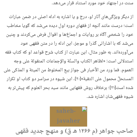
سنت در اجتهاد خود مورد استناد قرار می‌دهد.
از دیگر ویژگی‌های آثار او، درج و یا اشاره به ادله اصلی در ضمن عبارات
است؛ درست مانند آنچه از فقهای دوره اول دیده می‌شد که گویا مخاطب
خود را شخصی آگاه بر روایات و اجماع‌ها و اقوال فرض می‌کردند و چنین
می‌شد که با اشاراتی گذرا و موجز، این ادله را در متن فقهی خود
می‌آورده‌اند. به ‌طور مثال، این عبارت از کتاب شرح قواعد او که کتاب فقه
استدلالی است: «لظاهر الکتاب والسنّة والإجماعات المنقولة علی وجه
العموم. فما ورد من الأخبار فی جواز بیع المخلوط من المیتة و المذکی علی
المستحلّ محمول علی التقیة»[۲۰]، این شیوه در سراسر دو کتاب او تکرار
شده است[۲۱]؛ برخلاف روش فقهایی مانند سید بحر العلوم که پیش‌تر به
شیوه فقهی‌شان اشاره شد.
صاحب جواهر (م ۱۲۶۶ هـ ق) و منهج جدید فقهی