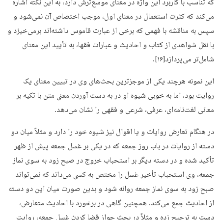
که تناسب با کاربرد این واژه در معنای موسع‌ترش دارد، به این نکته اشاره
می‌کند که کثرت استعمال در معنای اول، موجب اختصاص آن نمی‌شود و
سپس به مناقشه با فهمی که برخی از عبارت قاموس داشته‌اند برمی‌خیزد و
با نقل شواهدی از کتاب و احادیث و عبارات فقها، به تأیید این معنای
شامل‌تر می‌پردازد[۱۶].
این نمونه هرچند یکی از موجزترین بحث‌های وی در تبیین معنای یک
روایت بود، اما به خوبی شیوه او در به دست آوردن معنی متن با تکیه بر
معانی لغت‌نامه‌ای، عرفی، شرعی و فقهی را نشان می‌دهد.
در هنگام تعارض روایات و یا اقوال نیز شیوه خود را دارد و مثلاً میان دو
دسته از روایات در باب روز جمعه که در یکی بر غسل جمعه پیش از ظهر
تأکید شده و در دسته دیگر بر استحباب خروج در صبح زود به سوی نماز
جمعه، وی استحباب تأخیر غسل را مختص به کسی می‌داند که نمی‌تواند
صبح زود به سوی نماز جمعه روانه شود و بدین صورت میان این دو دسته
از احادیث جمع می‌کند. همچنین گاهی در برخورد با احادیث متعارض،
دست به ترجیح زده و مثلاً در بحث جواز قضا کردن غسل جمعه، روایت