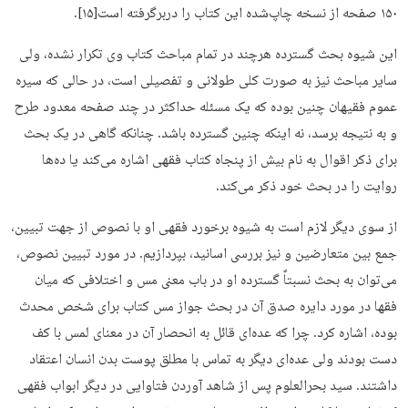
۱۵۰ صفحه از نسخه چاپ‌شده این کتاب را دربرگرفته است[۱۵].
این شیوه بحث گسترده هرچند در تمام مباحث کتاب وی تکرار نشده، ولی
سایر مباحث نیز به ‌صورت کلی طولانی و تفصیلی است، در حالی که سیره
عموم فقیهان چنین بوده که یک مسئله حداکثر در چند صفحه معدود طرح
و به نتیجه برسد، نه اینکه چنین گسترده باشد. چنانکه گاهی در یک بحث
برای ذکر اقوال به نام بیش از پنجاه کتاب فقهی اشاره می‌کند یا ده‌ها
روایت را در بحث خود ذکر می‌کند.
از سوی دیگر لازم است به شیوه برخورد فقهی او با نصوص از جهت تبیین،
جمع بین متعارضین و نیز بررسی اسانید، بپردازیم. در مورد تبیین نصوص،
می‌توان به بحث نسبتاً گسترده او در باب معنی مس و اختلافی که میان
فقها در مورد دایره صدق آن در بحث جواز مس کتاب برای شخص محدث
بوده، اشاره کرد. چرا که عده‌ای قائل به انحصار آن در معنای لمس با کف
دست بودند ولی عده‌ای دیگر به تماس با مطلق پوست بدن انسان اعتقاد
داشتند. سید بحرالعلوم پس از شاهد آوردن فتاوایی در دیگر ابواب فقهی