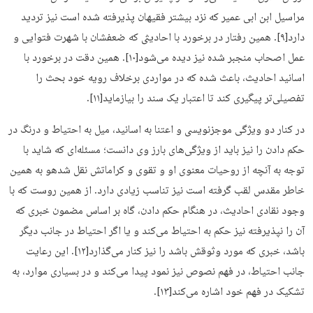
مراسیل ابن ابی عمیر که نزد بیشتر فقیهان پذیرفته شده است نیز تردید
دارد[۹]. همین رفتار در برخورد با احادیثی که ضعفشان با شهرت فتوایی و
عمل اصحاب منجبر شده نیز دیده می‌شود[۱۰]. همین دقت در برخورد با
اسانید احادیث، باعث شده که در مواردی برخلاف رویه خود بحث را
تفصیلی‌تر پیگیری کند تا اعتبار یک سند را بیازماید[۱۱].
در کنار دو ویژگی موجزنویسی و اعتنا به اسانید، میل به احتیاط و درنگ در
حکم دادن را نیز باید از ویژگی‌های بارز وی دانست؛ مسئله‌ای که شاید با
توجه به آنچه از روحیات معنوی او و تقوی و کراماتش نقل شدهو به همین
خاطر مقدس لقب گرفته است نیز تناسب زیادی دارد. از همین روست که با
وجود نقادی احادیث، در هنگام حکم دادن، گاه بر اساس مضمون خبری که
آن را نپذیرفته نیز حکم به احتیاط می‌کند و یا اگر احتیاط در جانب دیگر
باشد، خبری که مورد وثوقش باشد را نیز کنار می‌گذارد[۱۲]. این رعایت
جانب احتیاط، در فهم نصوص نیز نمود پیدا می‌کند و در بسیاری موارد، به
تشکیک در فهم خود اشاره می‌کند[۱۳].