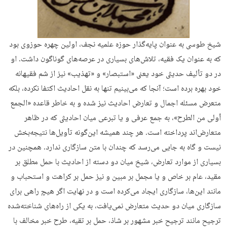
شیخ طوسی به‌ عنوان پایه‌گذار حوزه علمیه نجف، اولین چهره حوزوی بود
که به عنوان یک فقیه، تلاش‌های بسیاری در عرصه‌های گوناگون داشت. او
در دو تألیف حدیثی خود یعنی «استبصار» و «تهذیب» نیز از شم فقیهانه
خود بهره برده است؛ آنجا که می‌بینیم تنها به نقل احادیث اکتفا نکرده، بلکه
متعرض مسئله اجمال و تعارض احادیث نیز شده و به خاطر قاعده «الجمع
أولی من الطرح»، به جمع عرفی و یا تبرعی میان احادیثی که در ظاهر
متعارض‌اند ‌پرداخته است. هر چند همیشه این‌گونه تأویل‌ها نتیجه‌بخش
نیست و گاه به جایی می‌رسد که چندان با متن سازگاری ندارد. همچنین در
بسیاری از موارد تعارض، شیخ میان دو دسته از احادیث با حمل مطلق بر
مقید، عام بر خاص و یا مجمل بر مبین و نیز حمل بر کراهت و استحباب و
مانند این‌ها، سازگاری ایجاد می‌کرده است و در نهایت اگر هیچ راهی برای
سازگاری میان دو حدیث متعارض نمی‌یافت، به یکی از راه‌های شناخته‌شده
ترجیح مانند ترجیح خبر مشهور بر شاذ، حمل بر تقیه، طرح خبر مخالف با