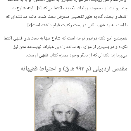
او در مقام نقل روایات، در موارد بسیاری به تعبیر «للنص» و یا به خلاصه
چند روایت از مجموعه روایات یک باب اکتفا می‌کند[۶]. البته شارح به
اقتضای بحث، گاه به‌ طور تفصیلی متعرض بحث شده، مانند مناقشه‌ای که
با استاد خود شهید ثانی در بحث رکنیت قیام داشته است[۷].
همچنین این نکته درخور توجه است که شارح تنها به بحث‌های فقهی اکتفا
نکرده و در بسیاری از موارد، به ساختار ادبی عبارات نویسنده متن نیز
می‌پردازد؛ نکته‌ای که از دیگر وجوه ممیزه کتاب فقهی اوست.
مقدس اردبیلی (م ۹۹۳ هـ ق) و احتیاط فقیهانه