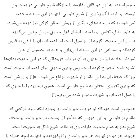
حجم استناد به این دو قابل مقایسه با جایگاه شیخ طوسی در بحث وی
نیست. و البته تأثیرپذیری از شیخ طوسی، تنها در این مسئله خلاصه
نمی‌شود، بلکه در جنبه‌های دیگری از روش محقق کرکی نیز دیده می‌شود.
به ‌طور مثال، تعامل او با سند. ایشان ذیل حدیثی مرسل چنین می‌گوید:
«… و این حدیث اگرچه از مراسیل است اما اصحاب، آن را تلقی به قبول
کرده‌اند و مخالفی در این مسئله نمی‌یابی و همه به مضمون آن عمل
نمودند. علامه نیز در منتهی به آن در باب فروعاتی که در این حدیث بدان‌ها
اشاره شده احتجاج کرده است. پس چنین حدیثی میان اصحاب حجت است
چرا که ضعف آن به این مقدار از شهرت مرتفع می‌شود…»[۱] و روشن است
که چنین تعبیری، متعلق به شیخ طوسی است. همین برخورد را با خبری که
با عمل اصحاب و شهرت منجبر شده می‌بینیم[۲].
همچنین است دیدگاه او در باب خبر واحد. با وجود آنکه سید مرتضی که
مقدم بر طوسی، و ابن ادریس که متأخر از اوست، در خبر واحد بر خلاف
شیخ نظر به عدم حجیت دارند، وی به مانند شیخ قائل به حجیت است.
هرچند هر دو در نهایت هر خبر واحدی را نپذیرفته و تنها به آنچه همراه با