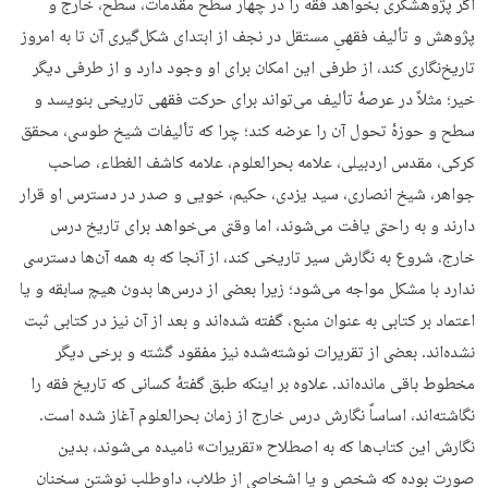
اگر پژوهشگری بخواهد فقه را در چهار سطح مقدمات، سطح، خارج و
پژوهش و تألیف فقهیِ مستقل در نجف از ابتدای شکل‌گیری آن تا به امروز
تاریخ‌نگاری کند، از طرفی این امکان برای او وجود دارد و از طرفی دیگر
خیر؛ مثلاً در عرصهٔ تألیف می‌تواند برای حرکت فقهی تاریخی بنویسد و
سطح و حوزهٔ تحول آن را عرضه کند؛ چرا که تألیفات شیخ طوسی، محقق
کرکی، مقدس اردبیلی، علامه بحرالعلوم، علامه کاشف الغطاء، صاحب
جواهر، شیخ انصاری، سید یزدی، حکیم، خویی و صدر در دسترس او قرار
دارند و به راحتی یافت می‌شوند، اما وقتی می‌خواهد برای تاریخ درس
خارج، شروع به نگارش سیر تاریخی کند، از آنجا که به همه آن‌ها دسترسی
ندارد با مشکل مواجه می‌شود؛ زیرا بعضی از درس‌ها بدون هیچ سابقه و یا
اعتماد بر کتابی به ‌عنوان منبع، گفته شده‌اند و بعد از آن نیز در کتابی ثبت
نشده‌اند. بعضی از تقریرات نوشته‌شده نیز مفقود گشته و برخی دیگر
مخطوط باقی مانده‌اند. علاوه بر اینکه طبق گفتهٔ کسانی که تاریخ فقه را
نگاشته‌اند، اساساً نگارش درس خارج از زمان بحرالعلوم آغاز شده است.
نگارش این کتاب‌ها که به اصطلاح «تقریرات» نامیده می‌شوند، بدین
صورت بوده که شخص و یا اشخاصی از طلاب، داوطلب نوشتن سخنان