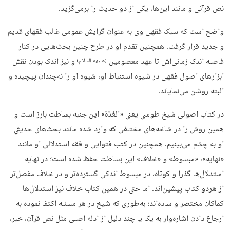
نص قرآنی و مانند این‌ها، یکی از دو حدیث را برمی‌گزید.
واضح است که سبک فقهی وی به عنوان گرایش عمومی غالب فقهای قدیم
و جدید قرار گرفت. همچنین تقدم او در طرح چنین بحث‌هایی در کنار
فاصله اندک زمانی‌اش تا عهد معصومین
و نیز اندک بودن نقش
(علیهم السلام)
ابزارهای اصول فقهی در شیوه استنباط او، شیوه او را نه‌چندان پیچیده و
البته روشن می‌نمایاند.
در کتاب اصولی شیخ طوسی یعنی «العُدّة» این جنبه بساطت بارز است و
همین روش را در شاخه‌های مختلفی که وارد شده مانند بحث‌های حدیثی
او به چشم می‌بینیم. همچنین در کتب فتوایی و فقه استدلالی او مانند
«نهایه»، «مبسوط» و «خلاف» این بساطت حفظ شده است؛ در نهایه
استدلال‌ها گذرا و کوتاه، در مبسوط اندکی گسترده‌تر و در خلاف مفصل‌تر
از هردو کتاب پیشین‌اند. اما حتی در همین کتاب خلاف نیز استدلال‌ها
کماکان مختصر و ساده‌اند؛ به‌طوری که شیخ در هر مسئله اکتفا نموده به
ارجاع دادن اشاره‌وار به یک یا چند دلیل از ادله اصلی مثل نص قرآن، خبر،