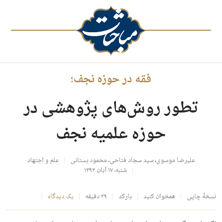
فقه در حوزه نجف؛
تطور روش‌های پژوهشی در
حوزه علمیه نجف
علیرضا موسوی
،
سید سجاد فتاحی
،
محمود بستانی
علم و اجتهاد
شنبه، ۱۷ آبان ۱۳۹۳
نسخهٔ چاپی
همخوان کنید
بارکد
۲۹ دقیقه
یک دیدگاه