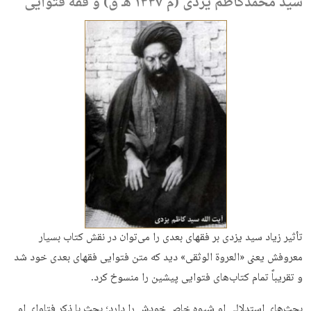
سید محمدکاظم یزدی (م ۱۳۳۷ هـ ق) و فقه فتوایی
تأثیر زیاد سید یزدی بر فقهای بعدی را می‌توان در نقش کتاب بسیار
معروفش یعنی «العروة الوثقی» دید که متن فتوایی فقهای بعدی خود شد
و تقریباً تمام کتاب‌های فتوایی پیشین را منسوخ کرد.
بحث‌های استدلالی او شیوه خاص خودش را دارد؛ بحث با ذکر فتاوای او