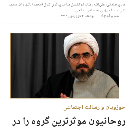
هادی صادقی
،
علی‌اکبر رشاد
،
ابوالفضل ساجدی
،
گری کارل (محمد) لگنهاوزن
،
محمد
تقی مصباح یزدی
،
مصطفی صالحی
علم و اجتهاد
جمعه، ۳۰ فروردین ۱۳۹۸
حوزویان و رسالت اجتماعی
روحانیون موثرترین گروه را در